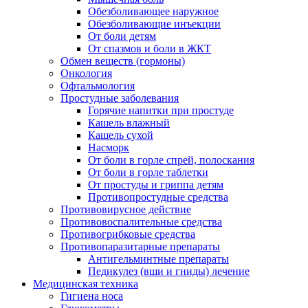
Обезболивающее наружное
Обезболивающие инъекции
От боли детям
От спазмов и боли в ЖКТ
Обмен веществ (гормоны)
Онкология
Офтальмология
Простудные заболевания
Горячие напитки при простуде
Кашель влажный
Кашель сухой
Насморк
От боли в горле спрей, полоскания
От боли в горле таблетки
От простуды и гриппа детям
Противопростудные средства
Противовирусное действие
Противовоспалительные средства
Противогрибковые средства
Противопаразитарные препараты
Антигельминтные препараты
Педикулез (вши и гниды) лечение
Медицинская техника
Гигиена носа