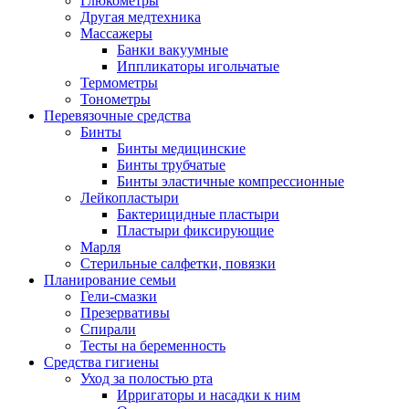
Глюкометры
Другая медтехника
Массажеры
Банки вакуумные
Иппликаторы игольчатые
Термометры
Тонометры
Перевязочные средства
Бинты
Бинты медицинские
Бинты трубчатые
Бинты эластичные компрессионные
Лейкопластыри
Бактерицидные пластыри
Пластыри фиксирующие
Марля
Стерильные салфетки, повязки
Планирование семьи
Гели-смазки
Презервативы
Спирали
Тесты на беременность
Средства гигиены
Уход за полостью рта
Ирригаторы и насадки к ним