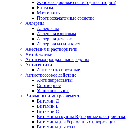
Женское здоровье свечи (суппозитории)
Климакс
Мастопатия
Противозачаточные средства
Аллергия
Аллергены
Аллергия взрослым
Аллергия детское
Аллергия мази и крема
Анестезия и растворители
Антибиотики
Антигеморроидальные средства
Антисептики
Антисептики кожные
Антистрессовое действие
Антидепрессанты
Снотворное
Успокоительные
Витамины и микроэлементы
Витамин Д
Витамин Е
Витамин С
Витамины группы В (нервные расстройства)
Витамины для беременных и кормящих
Витамины для глаз