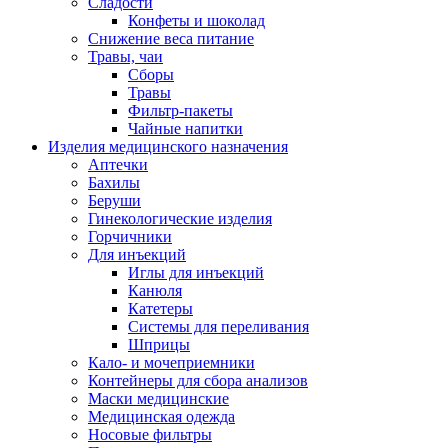
Сладости
Конфеты и шоколад
Снижение веса питание
Травы, чаи
Сборы
Травы
Фильтр-пакеты
Чайные напитки
Изделия медицинского назначения
Аптечки
Бахилы
Беруши
Гинекологические изделия
Горчичники
Для инъекций
Иглы для инъекций
Канюля
Катетеры
Системы для переливания
Шприцы
Кало- и мочеприемники
Контейнеры для сбора анализов
Маски медицинские
Медицинская одежда
Носовые фильтры