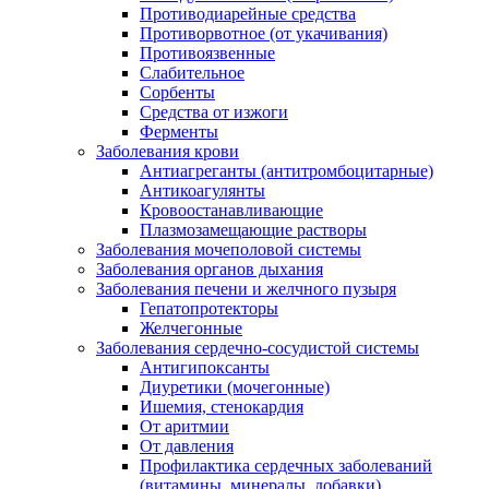
Противодиарейные средства
Противорвотное (от укачивания)
Противоязвенные
Слабительное
Сорбенты
Средства от изжоги
Ферменты
Заболевания крови
Антиагреганты (антитромбоцитарные)
Антикоагулянты
Кровоостанавливающие
Плазмозамещающие растворы
Заболевания мочеполовой системы
Заболевания органов дыхания
Заболевания печени и желчного пузыря
Гепатопротекторы
Желчегонные
Заболевания сердечно-сосудистой системы
Антигипоксанты
Диуретики (мочегонные)
Ишемия, стенокардия
От аритмии
От давления
Профилактика сердечных заболеваний
(витамины, минералы, добавки)