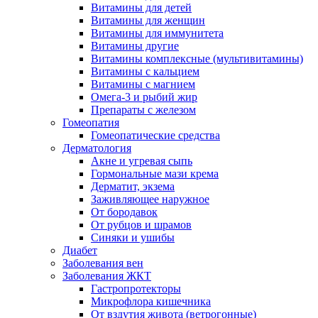
Витамины для детей
Витамины для женщин
Витамины для иммунитета
Витамины другие
Витамины комплексные (мультивитамины)
Витамины с кальцием
Витамины с магнием
Омега-3 и рыбий жир
Препараты с железом
Гомеопатия
Гомеопатические средства
Дерматология
Акне и угревая сыпь
Гормональные мази крема
Дерматит, экзема
Заживляющее наружное
От бородавок
От рубцов и шрамов
Синяки и ушибы
Диабет
Заболевания вен
Заболевания ЖКТ
Гастропротекторы
Микрофлора кишечника
От вздутия живота (ветрогонные)