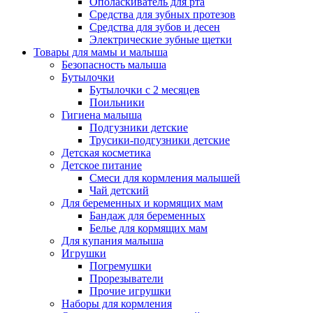
Ополаскиватель для рта
Средства для зубных протезов
Средства для зубов и десен
Электрические зубные щетки
Товары для мамы и малыша
Безопасность малыша
Бутылочки
Бутылочки с 2 месяцев
Поильники
Гигиена малыша
Подгузники детские
Трусики-подгузники детские
Детская косметика
Детское питание
Смеси для кормления малышей
Чай детский
Для беременных и кормящих мам
Бандаж для беременных
Белье для кормящих мам
Для купания малыша
Игрушки
Погремушки
Прорезыватели
Прочие игрушки
Наборы для кормления