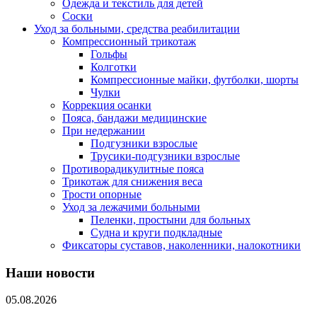
Одежда и текстиль для детей
Соски
Уход за больными, средства реабилитации
Компрессионный трикотаж
Гольфы
Колготки
Компрессионные майки, футболки, шорты
Чулки
Коррекция осанки
Пояса, бандажи медицинские
При недержании
Подгузники взрослые
Трусики-подгузники взрослые
Противорадикулитные пояса
Трикотаж для снижения веса
Трости опорные
Уход за лежачими больными
Пеленки, простыни для больных
Судна и круги подкладные
Фиксаторы суставов, наколенники, налокотники
Наши новости
05.08.2026