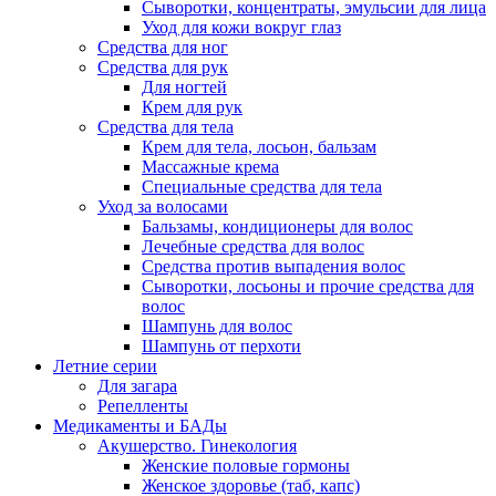
Сыворотки, концентраты, эмульсии для лица
Уход для кожи вокруг глаз
Средства для ног
Средства для рук
Для ногтей
Крем для рук
Средства для тела
Крем для тела, лосьон, бальзам
Массажные крема
Специальные средства для тела
Уход за волосами
Бальзамы, кондиционеры для волос
Лечебные средства для волос
Средства против выпадения волос
Сыворотки, лосьоны и прочие средства для
волос
Шампунь для волос
Шампунь от перхоти
Летние серии
Для загара
Репелленты
Медикаменты и БАДы
Акушерство. Гинекология
Женские половые гормоны
Женское здоровье (таб, капс)