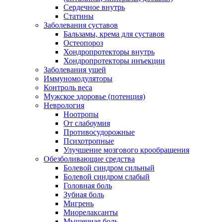
Сердечное внутрь
Статины
Заболевания суставов
Бальзамы, крема для суставов
Остеопороз
Хондропротекторы внутрь
Хондропротекторы инъекции
Заболевания ушей
Иммуномодуляторы
Контроль веса
Мужское здоровье (потенция)
Неврология
Ноотропы
От слабоумия
Противосудорожные
Психотропные
Улучшение мозгового крообращения
Обезболивающие средства
Болевой синдром сильный
Болевой синдром слабый
Головная боль
Зубная боль
Мигрень
Миорелаксанты
Мышечная боль