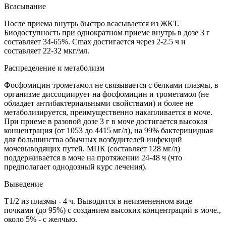
Всасывание
После приема внутрь быстро всасывается из ЖКТ.
Биодоступность при однократном приеме внутрь в дозе 3 г
составляет 34-65%. Cmax достигается через 2-2.5 ч и
составляет 22-32 мкг/мл.
Распределение и метаболизм
Фосфомицин трометамол не связывается с белками плазмы, в
организме диссоциирует на фосфомицин и трометамол (не
обладает антибактериальными свойствами) и более не
метаболизируется, преимущественно накапливается в моче.
При приеме в разовой дозе 3 г в моче достигается высокая
концентрация (от 1053 до 4415 мг/л), на 99% бактерицидная
для большинства обычных возбудителей инфекций
мочевыводящих путей. МПК (составляет 128 мг/л)
поддерживается в моче на протяжении 24-48 ч (что
предполагает однодозный курс лечения).
Выведение
T1/2 из плазмы - 4 ч. Выводится в неизмененном виде
почками (до 95%) с созданием высоких концентраций в моче.,
около 5% - с желчью.