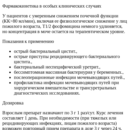
Фармакокинетика в особых клинических случаях
У пациентов с умеренным снижением почечной функции
(КК>80 мл/мин), включая ее физиологическое снижение у лиц
пожилого возраста, T1/2 фосфомицина немного удлиняется,
но концентрация в моче остается на терапевтическом уровне.
Показания к применению
острый бактериальный цистит.,
острые приступы рецидивирующего бактериального
цистита.,
бактериальный неспецифический уретрит.,
бессимптомная массивная бактериурия у беременных.,
послеоперационные инфекции мочевыводящих путей.,
профилактика инфекции мочевыводящих путей при
хирургическом вмешательстве и трансуретральных
диагностических исследованиях.
Дозировка
Взрослым препарат назначают по 3 г 1 раз/сут. Курс лечения
составляет 1 день. При необходимости (при тяжелых или
рецидивирующих инфекциях, лицам пожилого возраста)
возможен повторный прием препарата в дозе 3 г через 24 ч.