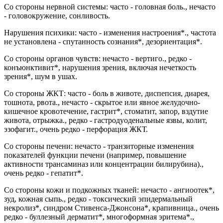
Со стороны нервной системы: часто - головная боль., нечасто
- головокружение, сонливость.
Нарушения психики: часто - изменения настроения*., частота
не установлена - спутанность сознания*, дезориентация*.
Со стороны органов чувств: нечасто - вертиго., редко -
конъюнктивит*, нарушения зрения, включая нечеткость
зрения*, шум в ушах.
Со стороны ЖКТ: часто - боль в животе, диспепсия, диарея,
тошнота, рвота., нечасто - скрытое или явное желудочно-
кишечное кровотечение, гастрит*, стоматит, запор, вздутие
живота, отрыжка., редко - гастродуоденальные язвы, колит,
эзофагит., очень редко - перфорация ЖКТ.
Со стороны печени: нечасто - транзиторные изменения
показателей функции печени (например, повышение
активности трансаминаз или концентрации билирубина).,
очень редко - гепатит*.
Со стороны кожи и подкожных тканей: нечасто - ангиоотек*,
зуд, кожная сыпь., редко - токсический эпидермальный
некролиз*, синдром Стивенса-Джонсона*, крапивница., очень
редко - буллезный дерматит*, многоформная эритема*.,