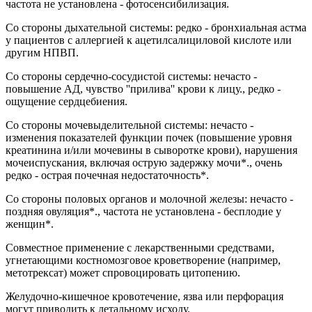
частота не установлена - фотосенсибилизация.
Со стороны дыхательной системы: редко - бронхиальная астма
у пациентов с аллергией к ацетилсалициловой кислоте или
другим НПВП.
Со стороны сердечно-сосудистой системы: нечасто -
повышение АД, чувство ''прилива'' крови к лицу., редко -
ощущение сердцебиения.
Со стороны мочевыделительной системы: нечасто -
изменения показателей функции почек (повышение уровня
креатинина и/или мочевины в сыворотке крови), нарушения
мочеиспускания, включая острую задержку мочи*., очень
редко - острая почечная недостаточность*.
Со стороны половых органов и молочной железы: нечасто -
поздняя овуляция*., частота не установлена - бесплодие у
женщин*.
Совместное применение с лекарственными средствами,
угнетающими костномозговое кроветворение (например,
метотрексат) может спровоцировать цитопению.
Желудочно-кишечное кровотечение, язва или перфорация
могут приводить к летальному исходу.