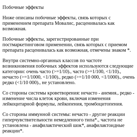
Побочные эффекты
Ниже описаны побочные эффекты, связь которых с
применением препарата Мовалис, расценивалась как
возможная.
Побочные эффекты, зарегистрированные при
постмаркетинговом применении, связь которых с приемом
препарата расценивалась как возможная, отмечены знаком *.
Внутри системно-органных классов по частоте
возникновения побочных эффектов используются следующие
категории: очень часто (>=1/10)., часто (>=1/100, <1/10).,
нечасто (>=1/1000, <1/100)., редко (>=1/10 000, <1/1000)., очень
редко (<1/10 000)., не установлено.
Со стороны системы кроветворения: нечасто - анемия., редко -
изменение числа клеток крови, включая изменения
лейкоцитарной формулы, лейкопения, тромбоцитопения.
Со стороны иммунной системы: нечасто - другие реакции
гиперчувствительности немедленного типа*., частота не
установлена - анафилактический шок*, анафилактоидные
реакции*.