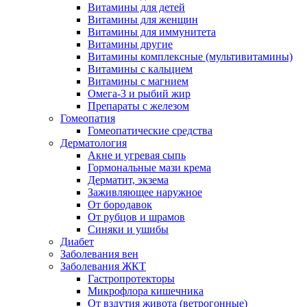
Витамины для детей
Витамины для женщин
Витамины для иммунитета
Витамины другие
Витамины комплексные (мультивитамины)
Витамины с кальцием
Витамины с магнием
Омега-3 и рыбий жир
Препараты с железом
Гомеопатия
Гомеопатические средства
Дерматология
Акне и угревая сыпь
Гормональные мази крема
Дерматит, экзема
Заживляющее наружное
От бородавок
От рубцов и шрамов
Синяки и ушибы
Диабет
Заболевания вен
Заболевания ЖКТ
Гастропротекторы
Микрофлора кишечника
От вздутия живота (ветрогонные)