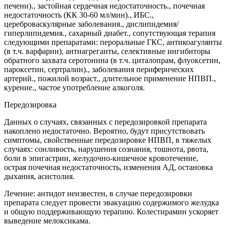
печени)., застойная сердечная недостаточность., почечная
недостаточность (КК 30-60 мл/мин)., ИБС.,
цереброваскулярные заболевания., дислипидемия/
гиперлипидемия., сахарный диабет., сопутствующая терапия
следующими препаратами: пероральные ГКС, антикоагулянты
(в т.ч. варфарин), антиагреганты, селективные ингибиторы
обратного захвата серотонина (в т.ч. циталопрам, флуоксетин,
пароксетин, сертралин)., заболевания периферических
артерий., пожилой возраст., длительное применение НПВП.,
курение., частое употребление алкоголя.
Передозировка
Данных о случаях, связанных с передозировкой препарата
накоплено недостаточно. Вероятно, будут присутствовать
симптомы, свойственные передозировке НПВП, в тяжелых
случаях: сонливость, нарушения сознания, тошнота, рвота,
боли в эпигастрии, желудочно-кишечное кровотечение,
острая почечная недостаточность, изменения АД, остановка
дыхания, асистолия.
Лечение: антидот неизвестен, в случае передозировки
препарата следует провести эвакуацию содержимого желудка
и общую поддерживающую терапию. Колестирамин ускоряет
выведение мелоксикама.