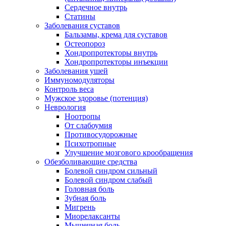
Сердечное внутрь
Статины
Заболевания суставов
Бальзамы, крема для суставов
Остеопороз
Хондропротекторы внутрь
Хондропротекторы инъекции
Заболевания ушей
Иммуномодуляторы
Контроль веса
Мужское здоровье (потенция)
Неврология
Ноотропы
От слабоумия
Противосудорожные
Психотропные
Улучшение мозгового крообращения
Обезболивающие средства
Болевой синдром сильный
Болевой синдром слабый
Головная боль
Зубная боль
Мигрень
Миорелаксанты
Мышечная боль