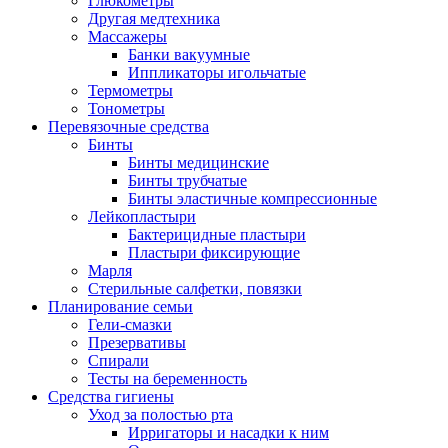
Глюкометры
Другая медтехника
Массажеры
Банки вакуумные
Иппликаторы игольчатые
Термометры
Тонометры
Перевязочные средства
Бинты
Бинты медицинские
Бинты трубчатые
Бинты эластичные компрессионные
Лейкопластыри
Бактерицидные пластыри
Пластыри фиксирующие
Марля
Стерильные салфетки, повязки
Планирование семьи
Гели-смазки
Презервативы
Спирали
Тесты на беременность
Средства гигиены
Уход за полостью рта
Ирригаторы и насадки к ним