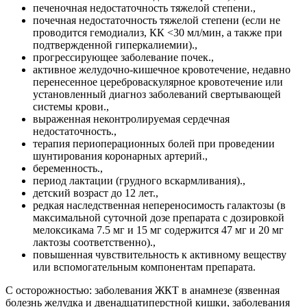
печеночная недостаточность тяжелой степени.,
почечная недостаточность тяжелой степени (если не
проводится гемодиализ, КК <30 мл/мин, а также при
подтвержденной гиперкалиемии).,
прогрессирующее заболевание почек.,
активное желудочно-кишечное кровотечение, недавно
перенесенное цереброваскулярное кровотечение или
установленный диагноз заболеваний свертывающей
системы крови.,
выраженная неконтролируемая сердечная
недостаточность.,
терапия периоперационных болей при проведении
шунтирования коронарных артерий.,
беременность.,
период лактации (грудного вскармливания).,
детский возраст до 12 лет.,
редкая наследственная непереносимость галактозы (в
максимальной суточной дозе препарата с дозировкой
мелоксикама 7.5 мг и 15 мг содержится 47 мг и 20 мг
лактозы соответственно).,
повышенная чувствительность к активному веществу
или вспомогательным компонентам препарата.
С осторожностью: заболевания ЖКТ в анамнезе (язвенная
болезнь желудка и двенадцатиперстной кишки, заболевания