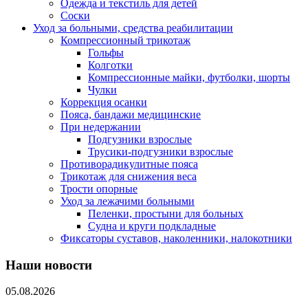
Одежда и текстиль для детей
Соски
Уход за больными, средства реабилитации
Компрессионный трикотаж
Гольфы
Колготки
Компрессионные майки, футболки, шорты
Чулки
Коррекция осанки
Пояса, бандажи медицинские
При недержании
Подгузники взрослые
Трусики-подгузники взрослые
Противорадикулитные пояса
Трикотаж для снижения веса
Трости опорные
Уход за лежачими больными
Пеленки, простыни для больных
Судна и круги подкладные
Фиксаторы суставов, наколенники, налокотники
Наши новости
05.08.2026