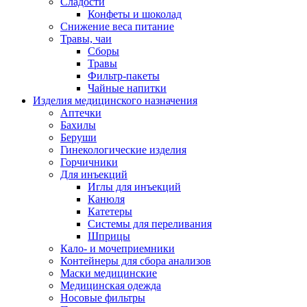
Сладости
Конфеты и шоколад
Снижение веса питание
Травы, чаи
Сборы
Травы
Фильтр-пакеты
Чайные напитки
Изделия медицинского назначения
Аптечки
Бахилы
Беруши
Гинекологические изделия
Горчичники
Для инъекций
Иглы для инъекций
Канюля
Катетеры
Системы для переливания
Шприцы
Кало- и мочеприемники
Контейнеры для сбора анализов
Маски медицинские
Медицинская одежда
Носовые фильтры