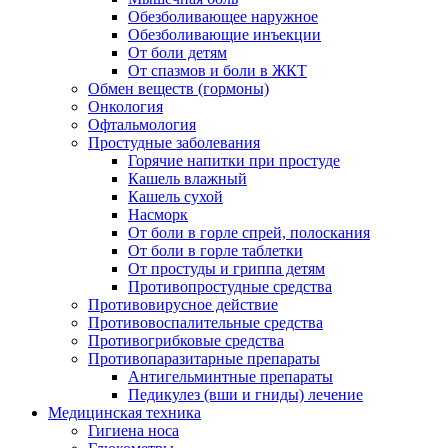
Обезболивающее наружное
Обезболивающие инъекции
От боли детям
От спазмов и боли в ЖКТ
Обмен веществ (гормоны)
Онкология
Офтальмология
Простудные заболевания
Горячие напитки при простуде
Кашель влажный
Кашель сухой
Насморк
От боли в горле спрей, полоскания
От боли в горле таблетки
От простуды и гриппа детям
Противопростудные средства
Противовирусное действие
Противовоспалительные средства
Противогрибковые средства
Противопаразитарные препараты
Антигельминтные препараты
Педикулез (вши и гниды) лечение
Медицинская техника
Гигиена носа