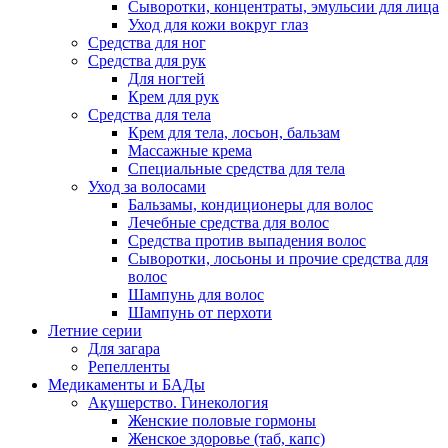
Сыворотки, концентраты, эмульсии для лица
Уход для кожи вокруг глаз
Средства для ног
Средства для рук
Для ногтей
Крем для рук
Средства для тела
Крем для тела, лосьон, бальзам
Массажные крема
Специальные средства для тела
Уход за волосами
Бальзамы, кондиционеры для волос
Лечебные средства для волос
Средства против выпадения волос
Сыворотки, лосьоны и прочие средства для
волос
Шампунь для волос
Шампунь от перхоти
Летние серии
Для загара
Репелленты
Медикаменты и БАДы
Акушерство. Гинекология
Женские половые гормоны
Женское здоровье (таб, капс)