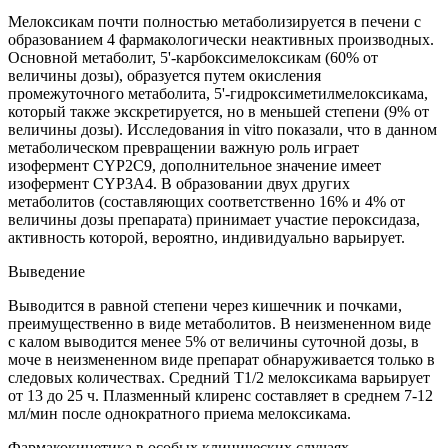
Мелоксикам почти полностью метаболизируется в печени с
образованием 4 фармакологически неактивных производных.
Основной метаболит, 5'-карбоксимелоксикам (60% от
величины дозы), образуется путем окисления
промежуточного метаболита, 5'-гидроксиметилмелоксикама,
который также экскретируется, но в меньшей степени (9% от
величины дозы). Исследования in vitro показали, что в данном
метаболическом превращении важную роль играет
изофермент CYP2C9, дополнительное значение имеет
изофермент CYP3A4. В образовании двух других
метаболитов (составляющих соответственно 16% и 4% от
величины дозы препарата) принимает участие пероксидаза,
активность которой, вероятно, индивидуально варьирует.
Выведение
Выводится в равной степени через кишечник и почками,
преимущественно в виде метаболитов. В неизмененном виде
с калом выводится менее 5% от величины суточной дозы, в
моче в неизмененном виде препарат обнаруживается только в
следовых количествах. Средний T1/2 мелоксикама варьирует
от 13 до 25 ч. Плазменный клиренс составляет в среднем 7-12
мл/мин после однократного приема мелоксикама.
Фармакокинетика в особых клинических случаях