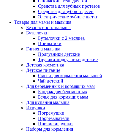
Ополаскиватель для рта
Средства для зубных протезов
Средства для зубов и десен
Электрические зубные щетки
Товары для мамы и малыша
Безопасность малыша
Бутылочки
Бутылочки с 2 месяцев
Поильники
Гигиена малыша
Подгузники детские
Трусики-подгузники детские
Детская косметика
Детское питание
Смеси для кормления малышей
Чай детский
Для беременных и кормящих мам
Бандаж для беременных
Белье для кормящих мам
Для купания малыша
Игрушки
Погремушки
Прорезыватели
Прочие игрушки
Наборы для кормления