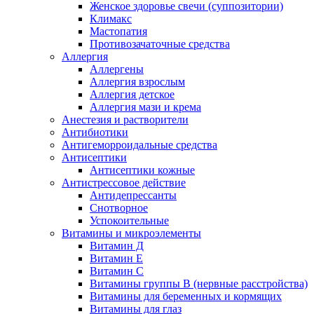
Женское здоровье свечи (суппозитории)
Климакс
Мастопатия
Противозачаточные средства
Аллергия
Аллергены
Аллергия взрослым
Аллергия детское
Аллергия мази и крема
Анестезия и растворители
Антибиотики
Антигеморроидальные средства
Антисептики
Антисептики кожные
Антистрессовое действие
Антидепрессанты
Снотворное
Успокоительные
Витамины и микроэлементы
Витамин Д
Витамин Е
Витамин С
Витамины группы В (нервные расстройства)
Витамины для беременных и кормящих
Витамины для глаз