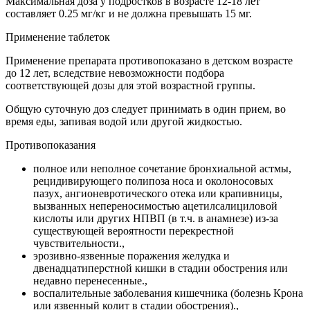
Максимальная доза у подростков в возрасте 12-18 лет
составляет 0.25 мг/кг и не должна превышать 15 мг.
Применение таблеток
Применение препарата противопоказано в детском возрасте
до 12 лет, вследствие невозможности подбора
соответствующей дозы для этой возрастной группы.
Общую суточную доз следует принимать в один прием, во
время еды, запивая водой или другой жидкостью.
Противопоказания
полное или неполное сочетание бронхиальной астмы,
рецидивирующего полипоза носа и околоносовых
пазух, ангионевротического отека или крапивницы,
вызванных непереносимостью ацетилсалициловой
кислоты или других НПВП (в т.ч. в анамнезе) из-за
существующей вероятности перекрестной
чувствительности.,
эрозивно-язвенные поражения желудка и
двенадцатиперстной кишки в стадии обострения или
недавно перенесенные.,
воспалительные заболевания кишечника (болезнь Крона
или язвенный колит в стадии обострения).,