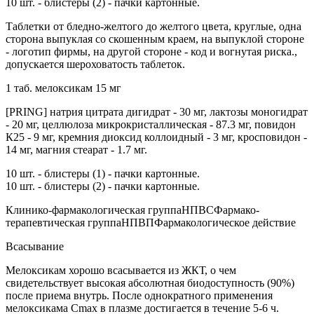
10 шт. - блистеры (2) - пачки картонные.
Таблетки от бледно-желтого до желтого цвета, круглые, одна
сторона выпуклая со скошенным краем, на выпуклой стороне
- логотип фирмы, на другой стороне - код и вогнутая риска.,
допускается шероховатость таблеток.
1 таб. мелоксикам 15 мг
[PRING] натрия цитрата дигидрат - 30 мг, лактозы моногидрат
- 20 мг, целлюлоза микрокристаллическая - 87.3 мг, повидон
К25 - 9 мг, кремния диоксид коллоидный - 3 мг, кросповидон -
14 мг, магния стеарат - 1.7 мг.
10 шт. - блистеры (1) - пачки картонные.
10 шт. - блистеры (2) - пачки картонные.
Клинико-фармакологическая группаНПВСФармако-
терапевтическая группаНПВПФармакологическое действие
Всасывание
Мелоксикам хорошо всасывается из ЖКТ, о чем
свидетельствует высокая абсолютная биодоступность (90%)
после приема внутрь. После однократного применения
мелоксикама Cmax в плазме достигается в течение 5-6 ч.