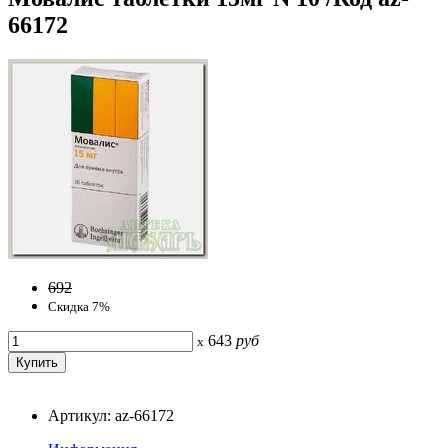
66172
692
Скидка 7%
643
руб
x
Артикул: az-66172