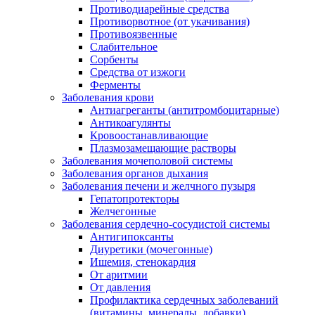
Противодиарейные средства
Противорвотное (от укачивания)
Противоязвенные
Слабительное
Сорбенты
Средства от изжоги
Ферменты
Заболевания крови
Антиагреганты (антитромбоцитарные)
Антикоагулянты
Кровоостанавливающие
Плазмозамещающие растворы
Заболевания мочеполовой системы
Заболевания органов дыхания
Заболевания печени и желчного пузыря
Гепатопротекторы
Желчегонные
Заболевания сердечно-сосудистой системы
Антигипоксанты
Диуретики (мочегонные)
Ишемия, стенокардия
От аритмии
От давления
Профилактика сердечных заболеваний
(витамины, минералы, добавки)