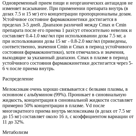
Одновременный прием пищи и неорганических антацидов не
изменяет всасывание. При применении препарата внутрь (в
дозах 7.5 и 15 мг) его концентрации пропорциональны дозам.
Устойчивое состояние фармакокинетики достигается в
пределах 3-5 дней. Диапазон различий между Cmax и Cmin
препарата после его приема 1 раз/сут относительно невелик и
составляет 0.4-1.0 мкг/мл при использовании дозы 7.5 мг, а
при использовании дозы 15 мг - 0.8-2.0 мкг/мл (приведены,
соответственно, значения Cmin и Cmax в период устойчивого
состояния фармакокинетики), хотя отмечались и значения,
выходящие за указанный диапазон. Cmax в плазме в период
устойчивого состояния фармакокинетики достигается через 5-
6 ч после приема внутрь.
Распределение
Мелоксикам очень хорошо связывается с белками плазмы, в
основном с альбумином (99%). Проникает в синовиальную
жидкость, концентрация в синовиальной жидкости составляет
примерно 50% концентрации в плазме. Vd после
многократного приема внутрь мелоксикама (в дозах от 7.5 мг
до 15 мг) составляет около 16 л, с коэффициентом вариации от
11 до 32%.
Метаболизм