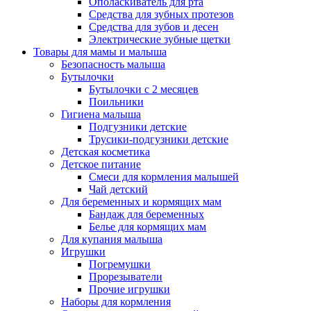
Ополаскиватель для рта
Средства для зубных протезов
Средства для зубов и десен
Электрические зубные щетки
Товары для мамы и малыша
Безопасность малыша
Бутылочки
Бутылочки с 2 месяцев
Поильники
Гигиена малыша
Подгузники детские
Трусики-подгузники детские
Детская косметика
Детское питание
Смеси для кормления малышей
Чай детский
Для беременных и кормящих мам
Бандаж для беременных
Белье для кормящих мам
Для купания малыша
Игрушки
Погремушки
Прорезыватели
Прочие игрушки
Наборы для кормления