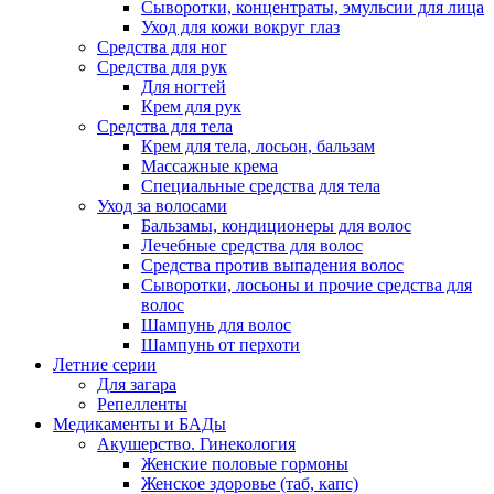
Сыворотки, концентраты, эмульсии для лица
Уход для кожи вокруг глаз
Средства для ног
Средства для рук
Для ногтей
Крем для рук
Средства для тела
Крем для тела, лосьон, бальзам
Массажные крема
Специальные средства для тела
Уход за волосами
Бальзамы, кондиционеры для волос
Лечебные средства для волос
Средства против выпадения волос
Сыворотки, лосьоны и прочие средства для
волос
Шампунь для волос
Шампунь от перхоти
Летние серии
Для загара
Репелленты
Медикаменты и БАДы
Акушерство. Гинекология
Женские половые гормоны
Женское здоровье (таб, капс)