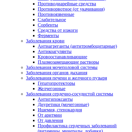
Противодиарейные средства
Противорвотное (от укачивания)
Противоязвенные
Слабительное
Сорбенты
Средства от изжоги
Ферменты
Заболевания крови
Антиагреганты (антитромбоцитарные)
Антикоагулянты
Кровоостанавливающие
Плазмозамещающие растворы
Заболевания мочеполовой системы
Заболевания органов дыхания
Заболевания печени и желчного пузыря
Гепатопротекторы
Желчегонные
Заболевания сердечно-сосудистой системы
Антигипоксанты
Диуретики (мочегонные)
Ишемия, стенокардия
От аритмии
От давления
Профилактика сердечных заболеваний
(витамины, минералы, добавки)