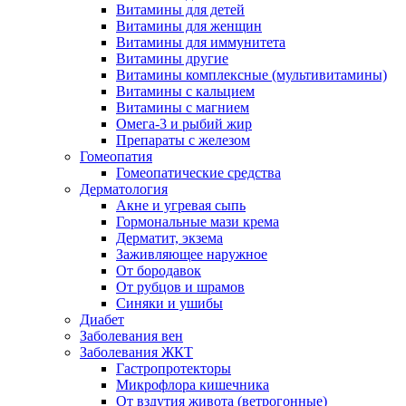
Витамины для детей
Витамины для женщин
Витамины для иммунитета
Витамины другие
Витамины комплексные (мультивитамины)
Витамины с кальцием
Витамины с магнием
Омега-3 и рыбий жир
Препараты с железом
Гомеопатия
Гомеопатические средства
Дерматология
Акне и угревая сыпь
Гормональные мази крема
Дерматит, экзема
Заживляющее наружное
От бородавок
От рубцов и шрамов
Синяки и ушибы
Диабет
Заболевания вен
Заболевания ЖКТ
Гастропротекторы
Микрофлора кишечника
От вздутия живота (ветрогонные)