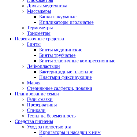
Глюкометры
Другая медтехника
Массажеры
Банки вакуумные
Иппликаторы игольчатые
Термометры
Тонометры
Перевязочные средства
Бинты
Бинты медицинские
Бинты трубчатые
Бинты эластичные компрессионные
Лейкопластыри
Бактерицидные пластыри
Пластыри фиксирующие
Марля
Стерильные салфетки, повязки
Планирование семьи
Гели-смазки
Презервативы
Спирали
Тесты на беременность
Средства гигиены
Уход за полостью рта
Ирригаторы и насадки к ним