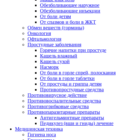
Обезболивающее наружное
Обезболивающие инъекции
От боли детям
От спазмов и боли в ЖКТ
Обмен веществ (гормоны)
Онкология
Офтальмология
Простудные заболевания
Горячие напитки при простуде
Кашель влажный
Кашель сухой
Насморк
От боли в горле спрей, полоскания
От боли в горле таблетки
От простуды и гриппа детям
Противопростудные средства
Противовирусное действие
Противовоспалительные средства
Противогрибковые средства
Противопаразитарные препараты
Антигельминтные препараты
Педикулез (вши и гниды) лечение
Медицинская техника
Гигиена носа