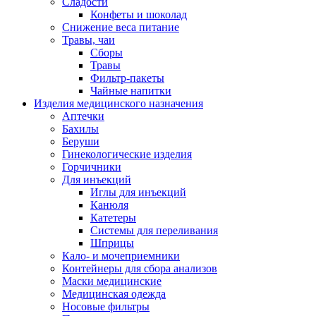
Сладости
Конфеты и шоколад
Снижение веса питание
Травы, чаи
Сборы
Травы
Фильтр-пакеты
Чайные напитки
Изделия медицинского назначения
Аптечки
Бахилы
Беруши
Гинекологические изделия
Горчичники
Для инъекций
Иглы для инъекций
Канюля
Катетеры
Системы для переливания
Шприцы
Кало- и мочеприемники
Контейнеры для сбора анализов
Маски медицинские
Медицинская одежда
Носовые фильтры