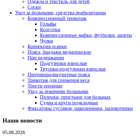
Одежда и текстиль для детей
Соски
Уход за больными, средства реабилитации
Компрессионный трикотаж
Гольфы
Колготки
Компрессионные майки, футболки, шорты
Чулки
Коррекция осанки
Пояса, бандажи медицинские
При недержании
Подгузники взрослые
Трусики-подгузники взрослые
Противорадикулитные пояса
Трикотаж для снижения веса
Трости опорные
Уход за лежачими больными
Пеленки, простыни для больных
Судна и круги подкладные
Фиксаторы суставов, наколенники, налокотники
Наши новости
05.08.2026