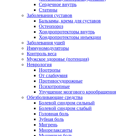
Сердечное внутрь
Статины
Заболевания суставов
Бальзамы, крема для суставов
Остеопороз
Хондропротекторы внутрь
Хондропротекторы инъекции
Заболевания ушей
Иммуномодуляторы
Контроль веса
Мужское здоровье (потенция)
Неврология
Ноотропы
От слабоумия
Противосудорожные
Психотропные
Улучшение мозгового крообращения
Обезболивающие средства
Болевой синдром сильный
Болевой синдром слабый
Головная боль
Зубная боль
Мигрень
Миорелаксанты
Мышечная боль