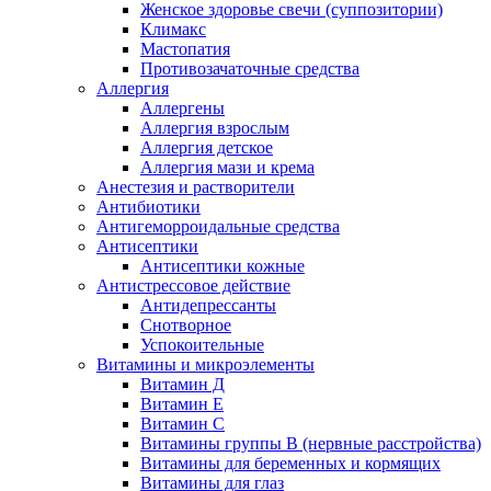
Женское здоровье свечи (суппозитории)
Климакс
Мастопатия
Противозачаточные средства
Аллергия
Аллергены
Аллергия взрослым
Аллергия детское
Аллергия мази и крема
Анестезия и растворители
Антибиотики
Антигеморроидальные средства
Антисептики
Антисептики кожные
Антистрессовое действие
Антидепрессанты
Снотворное
Успокоительные
Витамины и микроэлементы
Витамин Д
Витамин Е
Витамин С
Витамины группы В (нервные расстройства)
Витамины для беременных и кормящих
Витамины для глаз