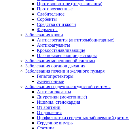
Противорвотное (от укачивания)
Противоязвенные
Слабительное
Сорбенты
Средства от изжоги
Ферменты
Заболевания крови
Антиагреганты (антитромбоцитарные)
Антикоагулянты
Кровоостанавливающие
Плазмозамещающие растворы
Заболевания мочеполовой системы
Заболевания органов дыхания
Заболевания печени и желчного пузыря
Гепатопротекторы
Желчегонные
Заболевания сердечно-сосудистой системы
Антигипоксанты
Диуретики (мочегонные)
Ишемия, стенокардия
От аритмии
От давления
Профилактика сердечных заболеваний (витам
Сердечное внутрь
Статины