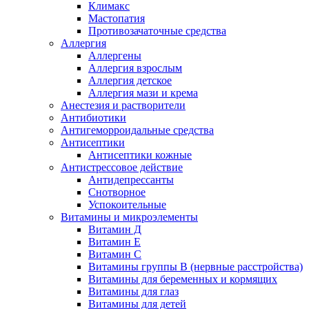
Климакс
Мастопатия
Противозачаточные средства
Аллергия
Аллергены
Аллергия взрослым
Аллергия детское
Аллергия мази и крема
Анестезия и растворители
Антибиотики
Антигеморроидальные средства
Антисептики
Антисептики кожные
Антистрессовое действие
Антидепрессанты
Снотворное
Успокоительные
Витамины и микроэлементы
Витамин Д
Витамин Е
Витамин С
Витамины группы В (нервные расстройства)
Витамины для беременных и кормящих
Витамины для глаз
Витамины для детей