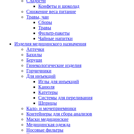
Сладости
Конфеты и шоколад
Снижение веса питание
Травы, чаи
Сборы
Травы
Фильтр-пакеты
Чайные напитки
Изделия медицинского назначения
Аптечки
Бахилы
Беруши
Гинекологические изделия
Горчичники
Для инъекций
Иглы для инъекций
Канюля
Катетеры
Системы для переливания
Шприцы
Кало- и мочеприемники
Контейнеры для сбора анализов
Маски медицинские
Медицинская одежда
Носовые фильтры