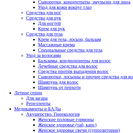
Сыворотки, концентраты, эмульсии для лица
Уход для кожи вокруг глаз
Средства для ног
Средства для рук
Для ногтей
Крем для рук
Средства для тела
Крем для тела, лосьон, бальзам
Массажные крема
Специальные средства для тела
Уход за волосами
Бальзамы, кондиционеры для волос
Лечебные средства для волос
Средства против выпадения волос
Сыворотки, лосьоны и прочие средства для в
Шампунь для волос
Шампунь от перхоти
Летние серии
Для загара
Репелленты
Медикаменты и БАДы
Акушерство. Гинекология
Женские половые гормоны
Женское здоровье (таб, капс)
Женское здоровье свечи (суппозитории)