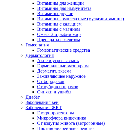
Витамины для женщин
Витамины для иммунитета
Витамины другие
Витамины комплексные (мультивитамины)
Витамины с кальцием
Витамины с магнием
Омега-3 и рыбий жир
Препараты с железом
Гомеопатия
Гомеопатические средства
Дерматология
Акне и угревая сыпь
Гормональные мази крема
Дерматит, экзема
Заживляющее наружное
От бородавок
От рубцов и шрамов
Синяки и ушибы
Диабет
Заболевания вен
Заболевания ЖКТ
Гастропротекторы
Микрофлора кишечника
От вздутия живота (ветрогонные)
Противодиарейные средства