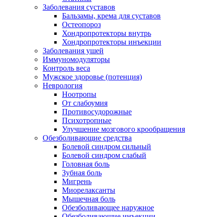
Заболевания суставов
Бальзамы, крема для суставов
Остеопороз
Хондропротекторы внутрь
Хондропротекторы инъекции
Заболевания ушей
Иммуномодуляторы
Контроль веса
Мужское здоровье (потенция)
Неврология
Ноотропы
От слабоумия
Противосудорожные
Психотропные
Улучшение мозгового крообращения
Обезболивающие средства
Болевой синдром сильный
Болевой синдром слабый
Головная боль
Зубная боль
Мигрень
Миорелаксанты
Мышечная боль
Обезболивающее наружное
Обезболивающие инъекции