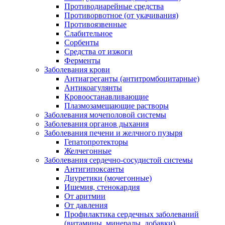
Противодиарейные средства
Противорвотное (от укачивания)
Противоязвенные
Слабительное
Сорбенты
Средства от изжоги
Ферменты
Заболевания крови
Антиагреганты (антитромбоцитарные)
Антикоагулянты
Кровоостанавливающие
Плазмозамещающие растворы
Заболевания мочеполовой системы
Заболевания органов дыхания
Заболевания печени и желчного пузыря
Гепатопротекторы
Желчегонные
Заболевания сердечно-сосудистой системы
Антигипоксанты
Диуретики (мочегонные)
Ишемия, стенокардия
От аритмии
От давления
Профилактика сердечных заболеваний
(витамины, минералы, добавки)