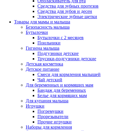
Ополаскиватель для рта
Средства для зубных протезов
Средства для зубов и десен
Электрические зубные щетки
Товары для мамы и малыша
Безопасность малыша
Бутылочки
Бутылочки с 2 месяцев
Поильники
Гигиена малыша
Подгузники детские
Трусики-подгузники детские
Детская косметика
Детское питание
Смеси для кормления малышей
Чай детский
Для беременных и кормящих мам
Бандаж для беременных
Белье для кормящих мам
Для купания малыша
Игрушки
Погремушки
Прорезыватели
Прочие игрушки
Наборы для кормления