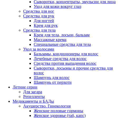
Сыворотки, концентраты, эмульсии для лица
Уход для кожи вокруг глаз
Средства для ног
Средства для рук
Для ногтей
Крем для рук
Средства для тела
Крем для тела, лосьон, бальзам
Массажные крема
Специальные средства для тела
Уход за волосами
Бальзамы, кондиционеры для волос
Лечебные средства для волос
Средства против выпадения волос
Сыворотки, лосьоны и прочие средства для
волос
Шампунь для волос
Шампунь от перхоти
Летние серии
Для загара
Репелленты
Медикаменты и БАДы
Акушерство. Гинекология
Женские половые гормоны
Женское здоровье (таб, капс)