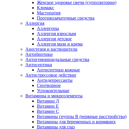
Женское здоровье свечи (суппозитории)
Климакс
Мастопатия
Противозачаточные средства
Аллергия
Аллергены
Аллергия взрослым
Аллергия детское
Аллергия мази и крема
Анестезия и растворители
Антибиотики
Антигеморроидальные средства
Антисептики
Антисептики кожные
Антистрессовое действие
Антидепрессанты
Снотворное
Успокоительные
Витамины и микроэлементы
Витамин Д
Витамин Е
Витамин С
Витамины группы В (нервные расстройства)
Витамины для беременных и кормящих
Витамины для глаз