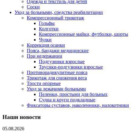
Одежда и текстиль для детей
Соски
Уход за больными, средства реабилитации
Компрессионный трикотаж
Гольфы
Колготки
Компрессионные майки, футболки, шорты
Чулки
Коррекция осанки
Пояса, бандажи медицинские
При недержании
Подгузники взрослые
Трусики-подгузники взрослые
Противорадикулитные пояса
Трикотаж для снижения веса
Трости опорные
Уход за лежачими больными
Пеленки, простыни для больных
Судна и круги подкладные
Фиксаторы суставов, наколенники, налокотники
Наши новости
05.08.2026