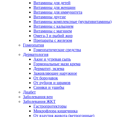
Витамины для детей
Витамины для женщин
Витамины для иммунитета
Витамины другие
Витамины комплексные (мультивитамины)
Витамины с кальцием
Витамины с магнием
Омега-3 и рыбий жир
Препараты с железом
Гомеопатия
Гомеопатические средства
Дерматология
Акне и угревая сыпь
Гормональные мази крема
Дерматит, экзема
Заживляющее наружное
От бородавок
От рубцов и шрамов
Синяки и ушибы
Диабет
Заболевания вен
Заболевания ЖКТ
Гастропротекторы
Микрофлора кишечника
От вздутия живота (ветрогонные)