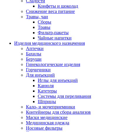
Сладости
Конфеты и шоколад
Снижение веса питание
Травы, чаи
Сборы
Травы
Фильтр-пакеты
Чайные напитки
Изделия медицинского назначения
Аптечки
Бахилы
Беруши
Гинекологические изделия
Горчичники
Для инъекций
Иглы для инъекций
Канюля
Катетеры
Системы для переливания
Шприцы
Кало- и мочеприемники
Контейнеры для сбора анализов
Маски медицинские
Медицинская одежда
Носовые фильтры