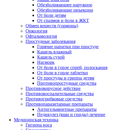
Обезболивающее наружное
Обезболивающие инъекции
От боли детям
От спазмов и боли в ЖКТ
Обмен веществ (гормоны)
Онкология
Офтальмология
Простудные заболевания
Горячие напитки при простуде
Кашель влажный
Кашель сухой
Насморк
От боли в горле спрей, полоскания
От боли в горле таблетки
От простуды и гриппа детям
Противопростудные средства
Противовирусное действие
Противовоспалительные средства
Противогрибковые средства
Противопаразитарные препараты
Антигельминтные препараты
Педикулез (вши и гниды) лечение
Медицинская техника
Гигиена носа