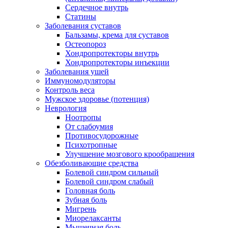
Сердечное внутрь
Статины
Заболевания суставов
Бальзамы, крема для суставов
Остеопороз
Хондропротекторы внутрь
Хондропротекторы инъекции
Заболевания ушей
Иммуномодуляторы
Контроль веса
Мужское здоровье (потенция)
Неврология
Ноотропы
От слабоумия
Противосудорожные
Психотропные
Улучшение мозгового крообращения
Обезболивающие средства
Болевой синдром сильный
Болевой синдром слабый
Головная боль
Зубная боль
Мигрень
Миорелаксанты
Мышечная боль