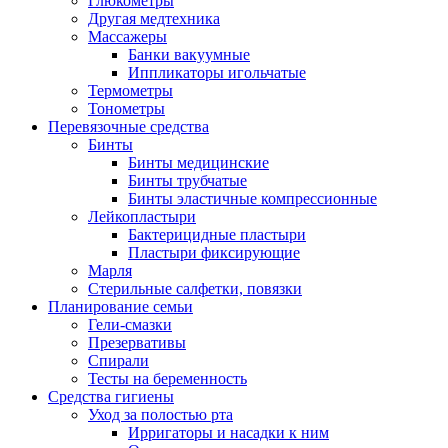
Глюкометры
Другая медтехника
Массажеры
Банки вакуумные
Иппликаторы игольчатые
Термометры
Тонометры
Перевязочные средства
Бинты
Бинты медицинские
Бинты трубчатые
Бинты эластичные компрессионные
Лейкопластыри
Бактерицидные пластыри
Пластыри фиксирующие
Марля
Стерильные салфетки, повязки
Планирование семьи
Гели-смазки
Презервативы
Спирали
Тесты на беременность
Средства гигиены
Уход за полостью рта
Ирригаторы и насадки к ним