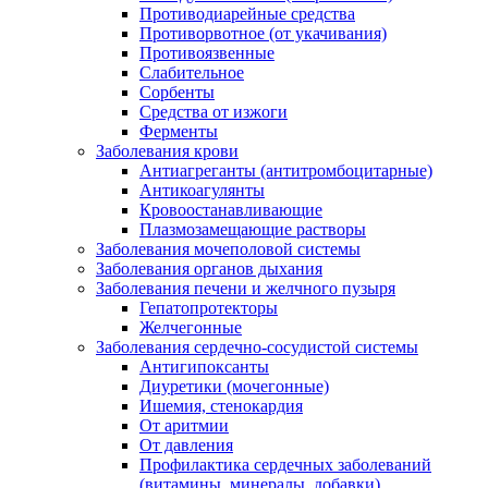
Противодиарейные средства
Противорвотное (от укачивания)
Противоязвенные
Слабительное
Сорбенты
Средства от изжоги
Ферменты
Заболевания крови
Антиагреганты (антитромбоцитарные)
Антикоагулянты
Кровоостанавливающие
Плазмозамещающие растворы
Заболевания мочеполовой системы
Заболевания органов дыхания
Заболевания печени и желчного пузыря
Гепатопротекторы
Желчегонные
Заболевания сердечно-сосудистой системы
Антигипоксанты
Диуретики (мочегонные)
Ишемия, стенокардия
От аритмии
От давления
Профилактика сердечных заболеваний
(витамины, минералы, добавки)