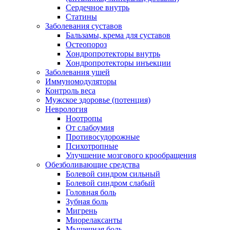
Сердечное внутрь
Статины
Заболевания суставов
Бальзамы, крема для суставов
Остеопороз
Хондропротекторы внутрь
Хондропротекторы инъекции
Заболевания ушей
Иммуномодуляторы
Контроль веса
Мужское здоровье (потенция)
Неврология
Ноотропы
От слабоумия
Противосудорожные
Психотропные
Улучшение мозгового крообращения
Обезболивающие средства
Болевой синдром сильный
Болевой синдром слабый
Головная боль
Зубная боль
Мигрень
Миорелаксанты
Мышечная боль