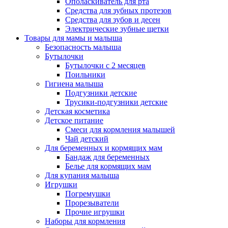
Ополаскиватель для рта
Средства для зубных протезов
Средства для зубов и десен
Электрические зубные щетки
Товары для мамы и малыша
Безопасность малыша
Бутылочки
Бутылочки с 2 месяцев
Поильники
Гигиена малыша
Подгузники детские
Трусики-подгузники детские
Детская косметика
Детское питание
Смеси для кормления малышей
Чай детский
Для беременных и кормящих мам
Бандаж для беременных
Белье для кормящих мам
Для купания малыша
Игрушки
Погремушки
Прорезыватели
Прочие игрушки
Наборы для кормления