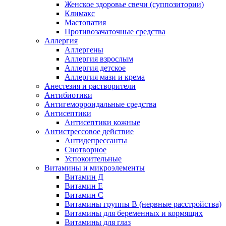
Женское здоровье свечи (суппозитории)
Климакс
Мастопатия
Противозачаточные средства
Аллергия
Аллергены
Аллергия взрослым
Аллергия детское
Аллергия мази и крема
Анестезия и растворители
Антибиотики
Антигеморроидальные средства
Антисептики
Антисептики кожные
Антистрессовое действие
Антидепрессанты
Снотворное
Успокоительные
Витамины и микроэлементы
Витамин Д
Витамин Е
Витамин С
Витамины группы В (нервные расстройства)
Витамины для беременных и кормящих
Витамины для глаз