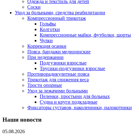
Одежда и текстиль для детей
Соски
Уход за больными, средства реабилитации
Компрессионный трикотаж
Гольфы
Колготки
Компрессионные майки, футболки, шорты
Чулки
Коррекция осанки
Пояса, бандажи медицинские
При недержании
Подгузники взрослые
Трусики-подгузники взрослые
Противорадикулитные пояса
Трикотаж для снижения веса
Трости опорные
Уход за лежачими больными
Пеленки, простыни для больных
Судна и круги подкладные
Фиксаторы суставов, наколенники, налокотники
Наши новости
05.08.2026