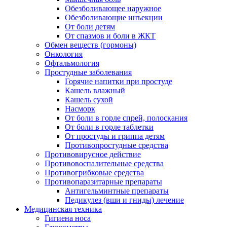
Обезболивающее наружное
Обезболивающие инъекции
От боли детям
От спазмов и боли в ЖКТ
Обмен веществ (гормоны)
Онкология
Офтальмология
Простудные заболевания
Горячие напитки при простуде
Кашель влажный
Кашель сухой
Насморк
От боли в горле спрей, полоскания
От боли в горле таблетки
От простуды и гриппа детям
Противопростудные средства
Противовирусное действие
Противовоспалительные средства
Противогрибковые средства
Противопаразитарные препараты
Антигельминтные препараты
Педикулез (вши и гниды) лечение
Медицинская техника
Гигиена носа