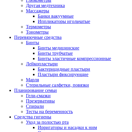
Глюкометры
Другая медтехника
Массажеры
Банки вакуумные
Иппликаторы игольчатые
Термометры
Тонометры
Перевязочные средства
Бинты
Бинты медицинские
Бинты трубчатые
Бинты эластичные компрессионные
Лейкопластыри
Бактерицидные пластыри
Пластыри фиксирующие
Марля
Стерильные салфетки, повязки
Планирование семьи
Гели-смазки
Презервативы
Спирали
Тесты на беременность
Средства гигиены
Уход за полостью рта
Ирригаторы и насадки к ним