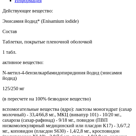
Информация
Действующее вещество:
Энисамия йодид* (Enisamium iodide)
Состав
Таблетки, покрытые пленочной оболочкой
1 табл.
активное вещество:
N-метил-4-бензилкарбамидопиридиния йодид (энисамия
йодид)
125/250 мг
(в пересчете на 100% безводное вещество)
вспомогательные вещества (ядро): лактозы моногидрат (сахар
молочный) - 33,4/66,8 мг., МКЦ (вивапур 101) - 10/20 мг.,
сахароза (сахар-рафинад) - 9/18 мг., повидон (ПВП
низкомолекулярный медицинский или пласдон К17) - 3,6/7,2
мг., коповидон (пласдон S630) - 1,4/2,8 мг., кросповидон