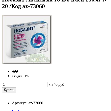
20 /Код az-73060
493
Скидка 31%
340
руб
x
Артикул: az-73060