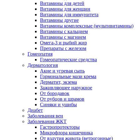
Витамины для детей
Витамины для женщин
Витамины для иммунитета
Витамины другие
Витамины комплексные (мультивитамины)
Витамины с кальцием
Витамины с магнием
Омега-3 и рыбий жир
Препараты с железом
Гомеопатия
Гомеопатические средства
Дерматология
Акне и угревая сыпь
Гормональные мази крема
Дерматит, экзема
Заживляющее наружное
От бородавок
От рубцов и шрамов
Синяки и ушибы
Диабет
Заболевания вен
Заболевания ЖКТ
Гастропротекторы
Микрофлора кишечника
От вздутия живота (ветрогонные)