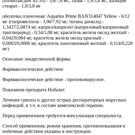
(полипласдон XL10) - 3,8/7,6 мг., тальк - 1,9/3,8 мг., кальция
стеарат - 1,9/3,8 мг
оболочка пленочная: Aquarius Prime BAN314047 Yellow - 6/12
мг (гипромеллоза - 3,96/7,92 мг, титана диоксид -
1,3437/2,6874 мг, каприл/каприлат (каприловый/каприновый
триглицерид) - 0,54/1,08 мг, краситель железа оксид желтый -
0,042/0,084 мг, краситель железа оксид красный -
0,0003/0,0006 мг, краситель хинолиновый желтый - 0,114/0,228
мг)
Описание лекарственной формы
Фармакологическое действие
Фармакологическое действие - противовирусное.
Показания препарата Нобазит
Лечение гриппа и других острых респираторных вирусных
инфекций, в т.ч. в составе комплексной терапии.
Перед применением требуется консультация специалиста.
Способ применения, режим хранения, противопоказания и
побочные действия указаны в инструкции.