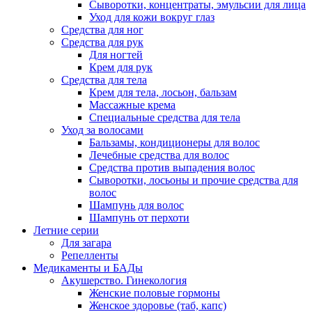
Сыворотки, концентраты, эмульсии для лица
Уход для кожи вокруг глаз
Средства для ног
Средства для рук
Для ногтей
Крем для рук
Средства для тела
Крем для тела, лосьон, бальзам
Массажные крема
Специальные средства для тела
Уход за волосами
Бальзамы, кондиционеры для волос
Лечебные средства для волос
Средства против выпадения волос
Сыворотки, лосьоны и прочие средства для
волос
Шампунь для волос
Шампунь от перхоти
Летние серии
Для загара
Репелленты
Медикаменты и БАДы
Акушерство. Гинекология
Женские половые гормоны
Женское здоровье (таб, капс)