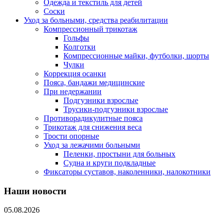
Одежда и текстиль для детей
Соски
Уход за больными, средства реабилитации
Компрессионный трикотаж
Гольфы
Колготки
Компрессионные майки, футболки, шорты
Чулки
Коррекция осанки
Пояса, бандажи медицинские
При недержании
Подгузники взрослые
Трусики-подгузники взрослые
Противорадикулитные пояса
Трикотаж для снижения веса
Трости опорные
Уход за лежачими больными
Пеленки, простыни для больных
Судна и круги подкладные
Фиксаторы суставов, наколенники, налокотники
Наши новости
05.08.2026