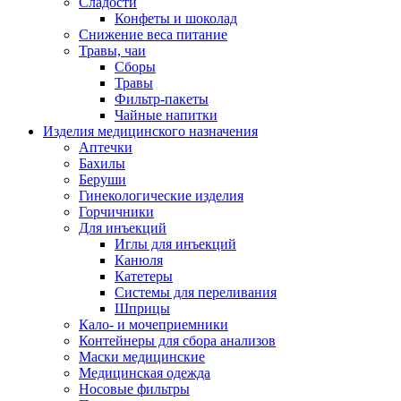
Сладости
Конфеты и шоколад
Снижение веса питание
Травы, чаи
Сборы
Травы
Фильтр-пакеты
Чайные напитки
Изделия медицинского назначения
Аптечки
Бахилы
Беруши
Гинекологические изделия
Горчичники
Для инъекций
Иглы для инъекций
Канюля
Катетеры
Системы для переливания
Шприцы
Кало- и мочеприемники
Контейнеры для сбора анализов
Маски медицинские
Медицинская одежда
Носовые фильтры