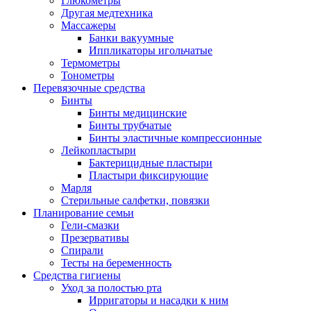
Глюкометры
Другая медтехника
Массажеры
Банки вакуумные
Иппликаторы игольчатые
Термометры
Тонометры
Перевязочные средства
Бинты
Бинты медицинские
Бинты трубчатые
Бинты эластичные компрессионные
Лейкопластыри
Бактерицидные пластыри
Пластыри фиксирующие
Марля
Стерильные салфетки, повязки
Планирование семьи
Гели-смазки
Презервативы
Спирали
Тесты на беременность
Средства гигиены
Уход за полостью рта
Ирригаторы и насадки к ним