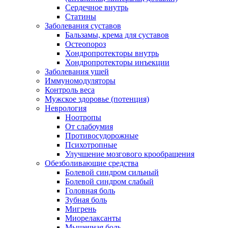
Сердечное внутрь
Статины
Заболевания суставов
Бальзамы, крема для суставов
Остеопороз
Хондропротекторы внутрь
Хондропротекторы инъекции
Заболевания ушей
Иммуномодуляторы
Контроль веса
Мужское здоровье (потенция)
Неврология
Ноотропы
От слабоумия
Противосудорожные
Психотропные
Улучшение мозгового крообращения
Обезболивающие средства
Болевой синдром сильный
Болевой синдром слабый
Головная боль
Зубная боль
Мигрень
Миорелаксанты
Мышечная боль