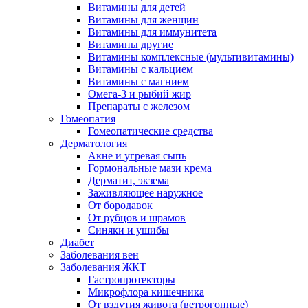
Витамины для детей
Витамины для женщин
Витамины для иммунитета
Витамины другие
Витамины комплексные (мультивитамины)
Витамины с кальцием
Витамины с магнием
Омега-3 и рыбий жир
Препараты с железом
Гомеопатия
Гомеопатические средства
Дерматология
Акне и угревая сыпь
Гормональные мази крема
Дерматит, экзема
Заживляющее наружное
От бородавок
От рубцов и шрамов
Синяки и ушибы
Диабет
Заболевания вен
Заболевания ЖКТ
Гастропротекторы
Микрофлора кишечника
От вздутия живота (ветрогонные)