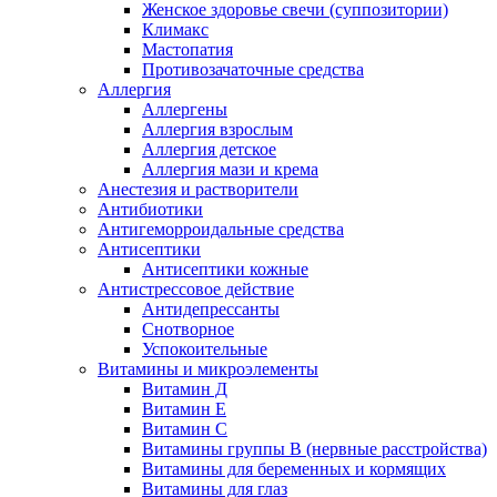
Женское здоровье свечи (суппозитории)
Климакс
Мастопатия
Противозачаточные средства
Аллергия
Аллергены
Аллергия взрослым
Аллергия детское
Аллергия мази и крема
Анестезия и растворители
Антибиотики
Антигеморроидальные средства
Антисептики
Антисептики кожные
Антистрессовое действие
Антидепрессанты
Снотворное
Успокоительные
Витамины и микроэлементы
Витамин Д
Витамин Е
Витамин С
Витамины группы В (нервные расстройства)
Витамины для беременных и кормящих
Витамины для глаз