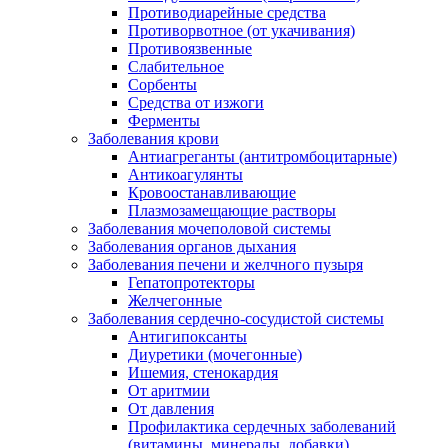
Противодиарейные средства
Противорвотное (от укачивания)
Противоязвенные
Слабительное
Сорбенты
Средства от изжоги
Ферменты
Заболевания крови
Антиагреганты (антитромбоцитарные)
Антикоагулянты
Кровоостанавливающие
Плазмозамещающие растворы
Заболевания мочеполовой системы
Заболевания органов дыхания
Заболевания печени и желчного пузыря
Гепатопротекторы
Желчегонные
Заболевания сердечно-сосудистой системы
Антигипоксанты
Диуретики (мочегонные)
Ишемия, стенокардия
От аритмии
От давления
Профилактика сердечных заболеваний
(витамины, минералы, добавки)