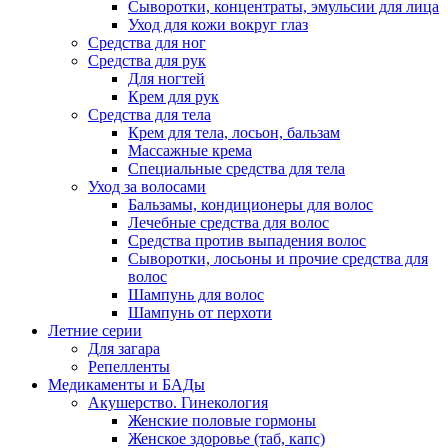
Сыворотки, концентраты, эмульсии для лица
Уход для кожи вокруг глаз
Средства для ног
Средства для рук
Для ногтей
Крем для рук
Средства для тела
Крем для тела, лосьон, бальзам
Массажные крема
Специальные средства для тела
Уход за волосами
Бальзамы, кондиционеры для волос
Лечебные средства для волос
Средства против выпадения волос
Сыворотки, лосьоны и прочие средства для
волос
Шампунь для волос
Шампунь от перхоти
Летние серии
Для загара
Репелленты
Медикаменты и БАДы
Акушерство. Гинекология
Женские половые гормоны
Женское здоровье (таб, капс)