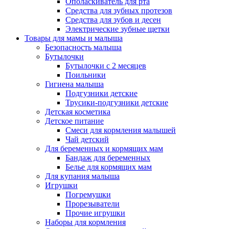
Ополаскиватель для рта
Средства для зубных протезов
Средства для зубов и десен
Электрические зубные щетки
Товары для мамы и малыша
Безопасность малыша
Бутылочки
Бутылочки с 2 месяцев
Поильники
Гигиена малыша
Подгузники детские
Трусики-подгузники детские
Детская косметика
Детское питание
Смеси для кормления малышей
Чай детский
Для беременных и кормящих мам
Бандаж для беременных
Белье для кормящих мам
Для купания малыша
Игрушки
Погремушки
Прорезыватели
Прочие игрушки
Наборы для кормления