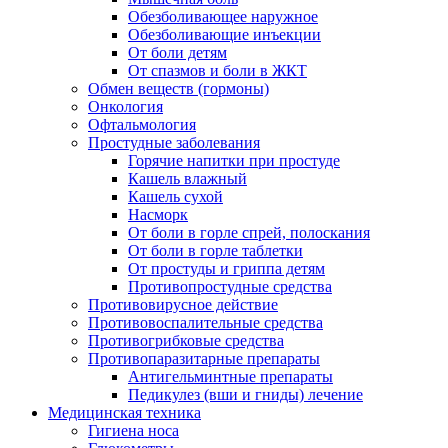
Обезболивающее наружное
Обезболивающие инъекции
От боли детям
От спазмов и боли в ЖКТ
Обмен веществ (гормоны)
Онкология
Офтальмология
Простудные заболевания
Горячие напитки при простуде
Кашель влажный
Кашель сухой
Насморк
От боли в горле спрей, полоскания
От боли в горле таблетки
От простуды и гриппа детям
Противопростудные средства
Противовирусное действие
Противовоспалительные средства
Противогрибковые средства
Противопаразитарные препараты
Антигельминтные препараты
Педикулез (вши и гниды) лечение
Медицинская техника
Гигиена носа