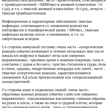
введениях) нейтропения., часто - кровотечения, сочетающиеся
с тромбоцитопенией <50000/мкл и анемией (гемоглобин <11
г/дл), в т.ч. с тяжелой анемией (гемоглобин <8 г/дл)., нечасто -
тяжелая тромбоцитопения.
Инфекционные и паразитарные заболевания: тяжелые
инфекции, сочетающиеся со снижением количества
нейтрофилов в периферической крови <500/мкл., тяжелые
инфекции включая сепсис и пневмонию, в т.ч. со
смертельным исходом.
Со стороны иммунной системы: очень часто - аллергические
реакции (обычно возникают в течение нескольких мин после
начала в/в инфузии и бывают легко или умеренно
выраженными) - приливы крови к кожным покровам, сыпь в
сочетании с зудом и без него., чувство стеснения в груди, боль
в спине, одышка, лекарственная лихорадка или озноб., часто -
тяжелые аллергические реакции, характеризующиеся
снижением АД и/или бронхоспазмом или генерализованной
сыпью/эритемой.
Со стороны кожи и подкожных тканей: очень часто -
обратимые кожные реакции (обычно слабо или умеренно
выраженные) - локализованные высыпания, главным образом,
на руках и ногах, а также на лице и грудной клетке, которые
часто сопровождаются зудом., гипо- и гиперпигментация