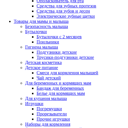
Ополаскиватель для рта
Средства для зубных протезов
Средства для зубов и десен
Электрические зубные щетки
Товары для мамы и малыша
Безопасность малыша
Бутылочки
Бутылочки с 2 месяцев
Поильники
Гигиена малыша
Подгузники детские
Трусики-подгузники детские
Детская косметика
Детское питание
Смеси для кормления малышей
Чай детский
Для беременных и кормящих мам
Бандаж для беременных
Белье для кормящих мам
Для купания малыша
Игрушки
Погремушки
Прорезыватели
Прочие игрушки
Наборы для кормления