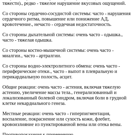
тяжести)., редко - тяжелое нарушение вкусовых ощущений.
Со стороны сердечно-сосудистой системы: часто - нарушения
сердечного ритма, повышение или понижение АД,
кровотечение., нечасто - сердечная недостаточность.
Со стороны дыхательной системы: очень часто - одышка.,
часто - тяжелая одышка.
Со стороны костно-мышечной системы: очень часто -
миалгии., часто - артралгии.
Со стороны водно-электролитного обмена: очень часто -
периферические отеки., часто - выпот в плевральную и
перикардиальную полость, асцит.
Общие реакции: очень часто - астения, включая тяжелую
астению, увеличение массы тела., генерализованный и
локализованный болевой синдром, включая боли в грудной
клетке некардиального генеза.
Местные реакции: очень часто - гиперпигментация,
воспаление, покраснение или сухость кожи, флебит,
кровоизлияние из пунктированной вены или отека вены.
Противопоказания к применению