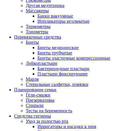
Глюкометры
Другая медтехника
Массажеры
Банки вакуумные
Иппликаторы игольчатые
Термометры
Тонометры
Перевязочные средства
Бинты
Бинты медицинские
Бинты трубчатые
Бинты эластичные компрессионные
Лейкопластыри
Бактерицидные пластыри
Пластыри фиксирующие
Марля
Стерильные салфетки, повязки
Планирование семьи
Гели-смазки
Презервативы
Спирали
Тесты на беременность
Средства гигиены
Уход за полостью рта
Ирригаторы и насадки к ним