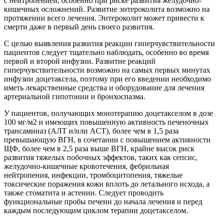
с нейтропенией, особенно при риске развития желудочно-
кишечных осложнений. Развитие энтероколита возможно на
протяжении всего лечения. Энтероколит может привести к
смерти даже в первый день своего развития.
С целью выявления развития реакции гиперчувствительности
пациентов следует тщательно наблюдать, особенно во время
первой и второй инфузии. Развитие реакций
гиперчувствительности возможно на самых первых минутах
инфузии доцетаксела, поэтому при его введении необходимо
иметь лекарственные средства и оборудование для лечения
артериальной гипотонии и бронхоспазма.
У пациентов, получающих монотерапию доцетакселом в дозе
100 мг/м2 и имеющих повышенную активность печеночных
трансаминаз (АЛТ и/или ACT), более чем в 1,5 раза
превышающую ВГН, в сочетании с повышением активности
ЩФ, более чем в 2,5 раза выше ВГН, крайне высок риск
развития тяжелых побочных эффектов, таких как сепсис,
желудочно-кишечные кровотечения, фебрильная
нейтропения, инфекции, тромбоцитопения, тяжелые
токсические поражения кожи вплоть до летального исхода, а
также стоматита и астении. Следует проводить
функциональные пробы печени до начала лечения и перед
каждым последующим циклом терапии доцетакселом.