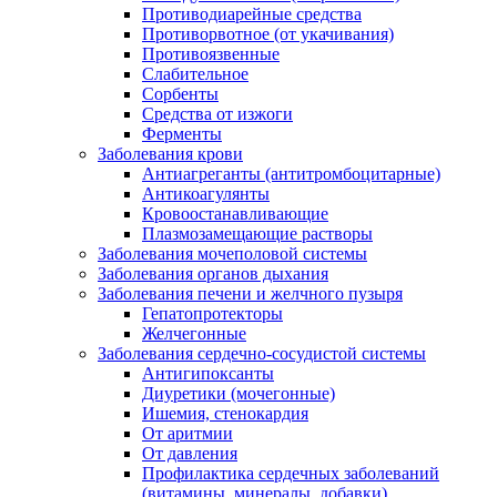
Противодиарейные средства
Противорвотное (от укачивания)
Противоязвенные
Слабительное
Сорбенты
Средства от изжоги
Ферменты
Заболевания крови
Антиагреганты (антитромбоцитарные)
Антикоагулянты
Кровоостанавливающие
Плазмозамещающие растворы
Заболевания мочеполовой системы
Заболевания органов дыхания
Заболевания печени и желчного пузыря
Гепатопротекторы
Желчегонные
Заболевания сердечно-сосудистой системы
Антигипоксанты
Диуретики (мочегонные)
Ишемия, стенокардия
От аритмии
От давления
Профилактика сердечных заболеваний
(витамины, минералы, добавки)