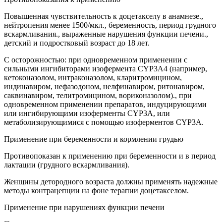
Повышенная чувствительность к доцетакселу в анамнезе.,
нейтропения менее 1500/мкл., беременность, период грудного
вскармливания., выраженные нарушения функции печени.,
детский и подростковый возраст до 18 лет.
С осторожностью: при одновременном применении с
сильными ингибиторами изофермента CYP3A4 (например,
кетоконазолом, интраконазолом, кларитромицином,
индинавиром, нефазодоном, нелфинавиром, ритонавиром,
саквинавиром, телитромицином, вориконазолом)., при
одновременном применении препаратов, индуцирующими
или ингибирующими изоферменты CYP3A, или
метаболизирующимися с помощью изоферментов CYP3A.
Применение при беременности и кормлении грудью
Противопоказан к применению при беременности и в период
лактации (грудного вскармливания).
Женщины детородного возраста должны применять надежные
методы контрацепции на фоне терапии доцетакселом.
Применение при нарушениях функции печени