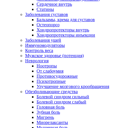
Сердечное внутрь
Статины
Заболевания суставов
Бальзамы, крема для суставов
Остеопороз
Хондропротекторы внутрь
Хондропротекторы инъекции
Заболевания ушей
Иммуномодуляторы
Контроль веса
Мужское здоровье (потенция)
Неврология
Ноотропы
От слабоумия
Противосудорожные
Психотропные
Улучшение мозгового крообращения
Обезболивающие средства
Болевой синдром сильный
Болевой синдром слабый
Головная боль
Зубная боль
Мигрень
Миорелаксанты
Мышечная боль