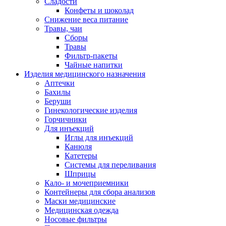
Сладости
Конфеты и шоколад
Снижение веса питание
Травы, чаи
Сборы
Травы
Фильтр-пакеты
Чайные напитки
Изделия медицинского назначения
Аптечки
Бахилы
Беруши
Гинекологические изделия
Горчичники
Для инъекций
Иглы для инъекций
Канюля
Катетеры
Системы для переливания
Шприцы
Кало- и мочеприемники
Контейнеры для сбора анализов
Маски медицинские
Медицинская одежда
Носовые фильтры