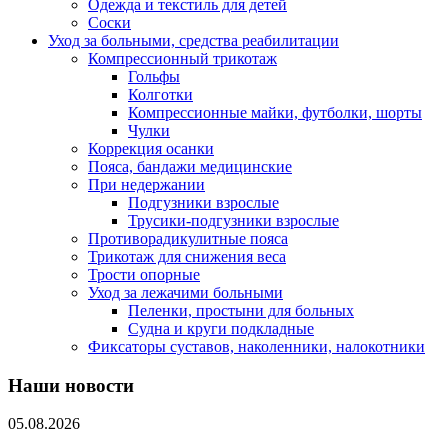
Одежда и текстиль для детей
Соски
Уход за больными, средства реабилитации
Компрессионный трикотаж
Гольфы
Колготки
Компрессионные майки, футболки, шорты
Чулки
Коррекция осанки
Пояса, бандажи медицинские
При недержании
Подгузники взрослые
Трусики-подгузники взрослые
Противорадикулитные пояса
Трикотаж для снижения веса
Трости опорные
Уход за лежачими больными
Пеленки, простыни для больных
Судна и круги подкладные
Фиксаторы суставов, наколенники, налокотники
Наши новости
05.08.2026