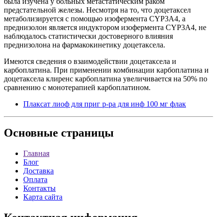
была изучена у больных метастатическим раком
предстательной железы. Несмотря на то, что доцетаксел
метаболизируется с помощью изофермента CYP3A4, а
преднизолон является индуктором изофермента CYP3A4, не
наблюдалось статистически достоверного влияния
преднизолона на фармакокинетику доцетаксела.
Имеются сведения о взаимодействии доцетаксела и
карбоплатина. При применении комбинации карбоплатина и
доцетаксела клиренс карбоплатина увеличивается на 50% по
сравнению с монотерапией карбоплатином.
Плаксат лиоф для приг р-ра для инф 100 мг флак
Основные
страницы
Главная
Блог
Доставка
Оплата
Контакты
Карта сайта