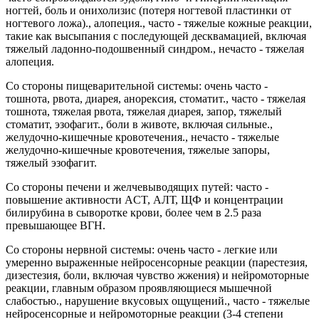
ногтей, боль и онихолизис (потеря ногтевой пластинки от
ногтевого ложа)., алопеция., часто - тяжелые кожные реакции,
такие как высыпания с последующей десквамацией, включая
тяжелый ладонно-подошвенный синдром., нечасто - тяжелая
алопеция.
Со стороны пищеварительной системы: очень часто -
тошнота, рвота, диарея, анорексия, стоматит., часто - тяжелая
тошнота, тяжелая рвота, тяжелая диарея, запор, тяжелый
стоматит, эзофагит., боли в животе, включая сильные.,
желудочно-кишечные кровотечения., нечасто - тяжелые
желудочно-кишечные кровотечения, тяжелые запоры,
тяжелый эзофагит.
Со стороны печени и желчевыводящих путей: часто -
повышение активности ACT, АЛТ, ЩФ и концентрации
билирубина в сыворотке крови, более чем в 2.5 раза
превышающее ВГН.
Со стороны нервной системы: очень часто - легкие или
умеренно выраженные нейросенсорные реакции (парестезия,
дизестезия, боли, включая чувство жжения) и нейромоторные
реакции, главным образом проявляющиеся мышечной
слабостью., нарушение вкусовых ощущений., часто - тяжелые
нейросенсорные и нейромоторные реакции (3-4 степени