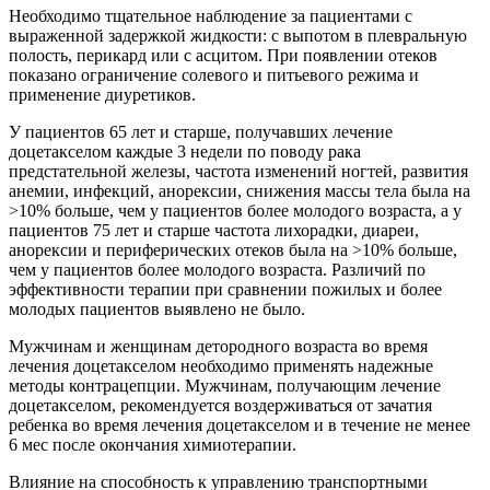
Необходимо тщательное наблюдение за пациентами с
выраженной задержкой жидкости: с выпотом в плевральную
полость, перикард или с асцитом. При появлении отеков
показано ограничение солевого и питьевого режима и
применение диуретиков.
У пациентов 65 лет и старше, получавших лечение
доцетакселом каждые 3 недели по поводу рака
предстательной железы, частота изменений ногтей, развития
анемии, инфекций, анорексии, снижения массы тела была на
>10% больше, чем у пациентов более молодого возраста, а у
пациентов 75 лет и старше частота лихорадки, диареи,
анорексии и периферических отеков была на >10% больше,
чем у пациентов более молодого возраста. Различий по
эффективности терапии при сравнении пожилых и более
молодых пациентов выявлено не было.
Мужчинам и женщинам детородного возраста во время
лечения доцетакселом необходимо применять надежные
методы контрацепции. Мужчинам, получающим лечение
доцетакселом, рекомендуется воздерживаться от зачатия
ребенка во время лечения доцетакселом и в течение не менее
6 мес после окончания химиотерапии.
Влияние на способность к управлению транспортными