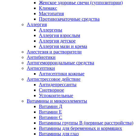
Женское здоровье свечи (суппозитории)
Климакс
Мастопатия
Противозачаточные средства
Аллергия
Аллергены
Аллергия взрослым
Аллергия детское
Аллергия мази и крема
Анестезия и растворители
Антибиотики
Антигеморроидальные средства
Антисептики
Антисептики кожные
Антистрессовое действие
Антидепрессанты
Снотворное
Успокоительные
Витамины и микроэлементы
Витамин Д
Витамин Е
Витамин С
Витамины группы В (нервные расстройства)
Витамины для беременных и кормящих
Витамины для глаз