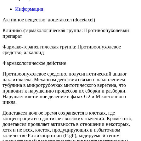
Информация
Активное вещество: доцетаксел (docetaxel)
Клинико-фармакологическая группа: Противоопухолевый
препарат
Фармако-терапевтическая группа: Противоопухолевое
средство, алкалоид
Фармакологическое действие
Противоопухолевое средство, полусинтетический аналог
паклитаксела. Механизм действия связан с накоплением
тубулина в микротрубочках митотического веретена, что
приводит к нарушению процессов их сборки и разборки.
Нарушает клеточное деление в фазах G2 и M клеточного
цикла.
Доцетаксел долгое время сохраняется в клетках, где
концентрация его достигает высоких значений. Кроме того,
доцетаксел проявляет активность в отношении некоторых,
хотя и не всех, клеток, продуцирующих в избыточном
количестве Р-гликопротеин (P-gP), кодируемый геном