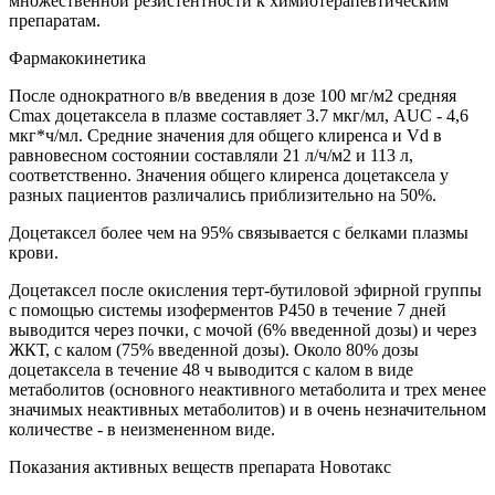
множественной резистентности к химиотерапевтическим
препаратам.
Фармакокинетика
После однократного в/в введения в дозе 100 мг/м2 средняя
Cmax доцетаксела в плазме составляет 3.7 мкг/мл, AUC - 4,6
мкг*ч/мл. Средние значения для общего клиренса и Vd в
равновесном состоянии составляли 21 л/ч/м2 и 113 л,
соответственно. Значения общего клиренса доцетаксела у
разных пациентов различались приблизительно на 50%.
Доцетаксел более чем на 95% связывается с белками плазмы
крови.
Доцетаксел после окисления терт-бутиловой эфирной группы
с помощью системы изоферментов Р450 в течение 7 дней
выводится через почки, с мочой (6% введенной дозы) и через
ЖКТ, с калом (75% введенной дозы). Около 80% дозы
доцетаксела в течение 48 ч выводится с калом в виде
метаболитов (основного неактивного метаболита и трех менее
значимых неактивных метаболитов) и в очень незначительном
количестве - в неизмененном виде.
Показания активных веществ препарата Новотакс