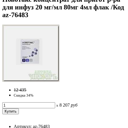
для инфуз 20 мг/мл 80мг 4мл флак /Код
az-76483
12 435
Скидка 34%
8 207
руб
x
Артикул: az-76483