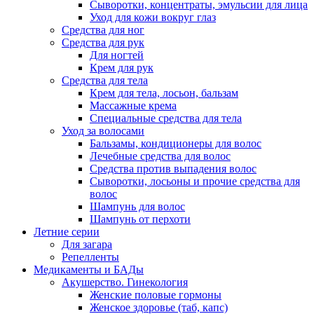
Сыворотки, концентраты, эмульсии для лица
Уход для кожи вокруг глаз
Средства для ног
Средства для рук
Для ногтей
Крем для рук
Средства для тела
Крем для тела, лосьон, бальзам
Массажные крема
Специальные средства для тела
Уход за волосами
Бальзамы, кондиционеры для волос
Лечебные средства для волос
Средства против выпадения волос
Сыворотки, лосьоны и прочие средства для
волос
Шампунь для волос
Шампунь от перхоти
Летние серии
Для загара
Репелленты
Медикаменты и БАДы
Акушерство. Гинекология
Женские половые гормоны
Женское здоровье (таб, капс)