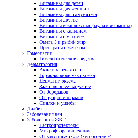
Витамины для детей
Витамины для женщин
Витамины для иммунитета
Витамины другие
Витамины комплексные (мультивитамины)
Витамины с кальцием
Витамины с магнием
Омега-3 и рыбий жир
Препараты с железом
Гомеопатия
Гомеопатические средства
Дерматология
Акне и угревая сыпь
Гормональные мази крема
Дерматит, экзема
Заживляющее наружное
От бородавок
От рубцов и шрамов
Синяки и ушибы
Диабет
Заболевания вен
Заболевания ЖКТ
Гастропротекторы
Микрофлора кишечника
От вздутия живота (ветрогонные)