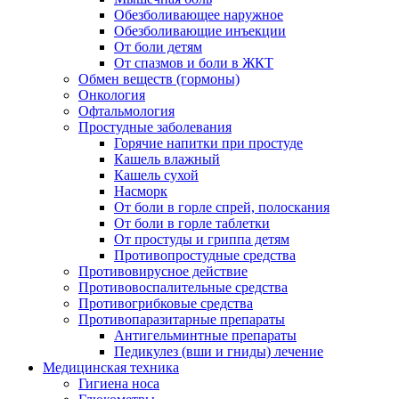
Обезболивающее наружное
Обезболивающие инъекции
От боли детям
От спазмов и боли в ЖКТ
Обмен веществ (гормоны)
Онкология
Офтальмология
Простудные заболевания
Горячие напитки при простуде
Кашель влажный
Кашель сухой
Насморк
От боли в горле спрей, полоскания
От боли в горле таблетки
От простуды и гриппа детям
Противопростудные средства
Противовирусное действие
Противовоспалительные средства
Противогрибковые средства
Противопаразитарные препараты
Антигельминтные препараты
Педикулез (вши и гниды) лечение
Медицинская техника
Гигиена носа