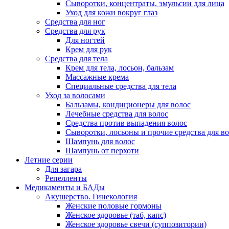
Сыворотки, концентраты, эмульсии для лица
Уход для кожи вокруг глаз
Средства для ног
Средства для рук
Для ногтей
Крем для рук
Средства для тела
Крем для тела, лосьон, бальзам
Массажные крема
Специальные средства для тела
Уход за волосами
Бальзамы, кондиционеры для волос
Лечебные средства для волос
Средства против выпадения волос
Сыворотки, лосьоны и прочие средства для в
Шампунь для волос
Шампунь от перхоти
Летние серии
Для загара
Репелленты
Медикаменты и БАДы
Акушерство. Гинекология
Женские половые гормоны
Женское здоровье (таб, капс)
Женское здоровье свечи (суппозитории)