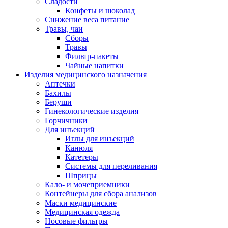
Сладости
Конфеты и шоколад
Снижение веса питание
Травы, чаи
Сборы
Травы
Фильтр-пакеты
Чайные напитки
Изделия медицинского назначения
Аптечки
Бахилы
Беруши
Гинекологические изделия
Горчичники
Для инъекций
Иглы для инъекций
Канюля
Катетеры
Системы для переливания
Шприцы
Кало- и мочеприемники
Контейнеры для сбора анализов
Маски медицинские
Медицинская одежда
Носовые фильтры