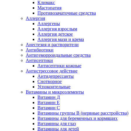
Климакс
Мастопатия
Противозачаточные средства
Аллергия
Аллергены
Аллергия взрослым
Аллергия детское
Аллергия мази и крема
Анестезия и растворители
Антибиотики
Антигеморроидальные средства
Антисептики
Антисептики кожные
Антистрессовое действие
Антидепрессанты
Снотворное
Успокоительные
Витамины и микроэлементы
Витамин Д
Витамин Е
Витамин С
Витамины группы В (нервные расстройства)
Витамины для беременных и кормящих
Витамины для глаз
Витамины для детей