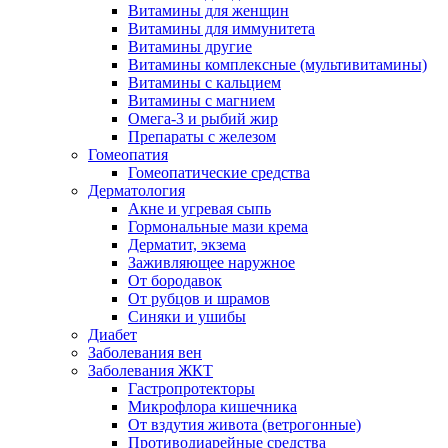
Витамины для женщин
Витамины для иммунитета
Витамины другие
Витамины комплексные (мультивитамины)
Витамины с кальцием
Витамины с магнием
Омега-3 и рыбий жир
Препараты с железом
Гомеопатия
Гомеопатические средства
Дерматология
Акне и угревая сыпь
Гормональные мази крема
Дерматит, экзема
Заживляющее наружное
От бородавок
От рубцов и шрамов
Синяки и ушибы
Диабет
Заболевания вен
Заболевания ЖКТ
Гастропротекторы
Микрофлора кишечника
От вздутия живота (ветрогонные)
Противодиарейные средства