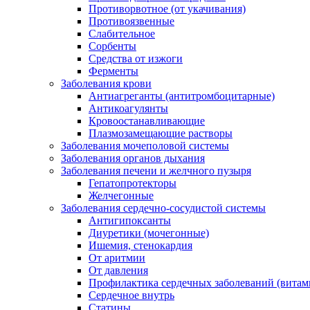
Противорвотное (от укачивания)
Противоязвенные
Слабительное
Сорбенты
Средства от изжоги
Ферменты
Заболевания крови
Антиагреганты (антитромбоцитарные)
Антикоагулянты
Кровоостанавливающие
Плазмозамещающие растворы
Заболевания мочеполовой системы
Заболевания органов дыхания
Заболевания печени и желчного пузыря
Гепатопротекторы
Желчегонные
Заболевания сердечно-сосудистой системы
Антигипоксанты
Диуретики (мочегонные)
Ишемия, стенокардия
От аритмии
От давления
Профилактика сердечных заболеваний (витам
Сердечное внутрь
Статины