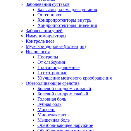
Заболевания суставов
Бальзамы, крема для суставов
Остеопороз
Хондропротекторы внутрь
Хондропротекторы инъекции
Заболевания ушей
Иммуномодуляторы
Контроль веса
Мужское здоровье (потенция)
Неврология
Ноотропы
От слабоумия
Противосудорожные
Психотропные
Улучшение мозгового крообращения
Обезболивающие средства
Болевой синдром сильный
Болевой синдром слабый
Головная боль
Зубная боль
Мигрень
Миорелаксанты
Мышечная боль
Обезболивающее наружное
Обезболивающие инъекции