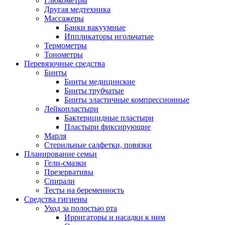
Глюкометры
Другая медтехника
Массажеры
Банки вакуумные
Иппликаторы игольчатые
Термометры
Тонометры
Перевязочные средства
Бинты
Бинты медицинские
Бинты трубчатые
Бинты эластичные компрессионные
Лейкопластыри
Бактерицидные пластыри
Пластыри фиксирующие
Марля
Стерильные салфетки, повязки
Планирование семьи
Гели-смазки
Презервативы
Спирали
Тесты на беременность
Средства гигиены
Уход за полостью рта
Ирригаторы и насадки к ним