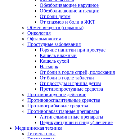
Обезболивающее наружное
Обезболивающие инъекции
От боли детям
От спазмов и боли в ЖКТ
Обмен веществ (гормоны)
Онкология
Офтальмология
Простудные заболевания
Горячие напитки при простуде
Кашель влажный
Кашель сухой
Насморк
От боли в горле спрей, полоскания
От боли в горле таблетки
От простуды и гриппа детям
Противопростудные средства
Противовирусное действие
Противовоспалительные средства
Противогрибковые средства
Противопаразитарные препараты
Антигельминтные препараты
Педикулез (вши и гниды) лечение
Медицинская техника
Гигиена носа