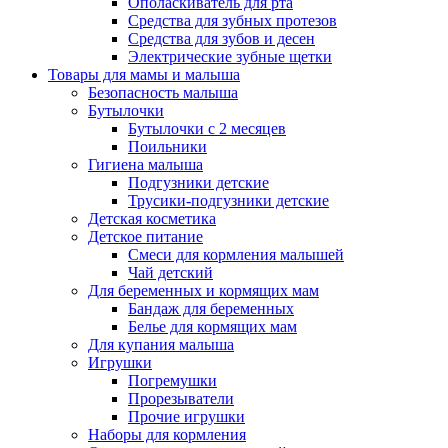
Ополаскиватель для рта
Средства для зубных протезов
Средства для зубов и десен
Электрические зубные щетки
Товары для мамы и малыша
Безопасность малыша
Бутылочки
Бутылочки с 2 месяцев
Поильники
Гигиена малыша
Подгузники детские
Трусики-подгузники детские
Детская косметика
Детское питание
Смеси для кормления малышей
Чай детский
Для беременных и кормящих мам
Бандаж для беременных
Белье для кормящих мам
Для купания малыша
Игрушки
Погремушки
Прорезыватели
Прочие игрушки
Наборы для кормления