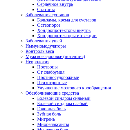
Сердечное внутрь
Статины
Заболевания суставов
Бальзамы, крема для суставов
Остеопороз
Хондропротекторы внутрь
Хондропротекторы инъекции
Заболевания ушей
Иммуномодуляторы
Контроль веса
Мужское здоровье (потенция)
Неврология
Ноотропы
От слабоумия
Противосудорожные
Психотропные
Улучшение мозгового крообращения
Обезболивающие средства
Болевой синдром сильный
Болевой синдром слабый
Головная боль
Зубная боль
Мигрень
Миорелаксанты
Мышечная боль