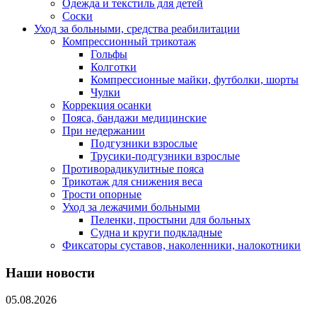
Одежда и текстиль для детей
Соски
Уход за больными, средства реабилитации
Компрессионный трикотаж
Гольфы
Колготки
Компрессионные майки, футболки, шорты
Чулки
Коррекция осанки
Пояса, бандажи медицинские
При недержании
Подгузники взрослые
Трусики-подгузники взрослые
Противорадикулитные пояса
Трикотаж для снижения веса
Трости опорные
Уход за лежачими больными
Пеленки, простыни для больных
Судна и круги подкладные
Фиксаторы суставов, наколенники, налокотники
Наши новости
05.08.2026