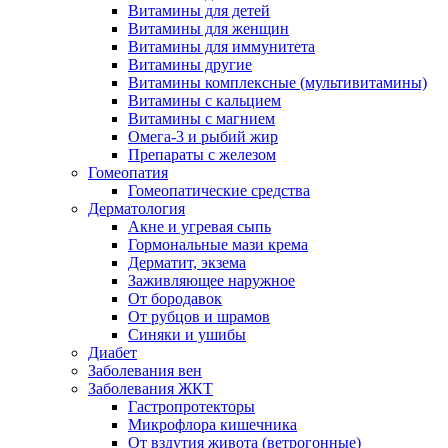
Витамины для детей
Витамины для женщин
Витамины для иммунитета
Витамины другие
Витамины комплексные (мультивитамины)
Витамины с кальцием
Витамины с магнием
Омега-3 и рыбий жир
Препараты с железом
Гомеопатия
Гомеопатические средства
Дерматология
Акне и угревая сыпь
Гормональные мази крема
Дерматит, экзема
Заживляющее наружное
От бородавок
От рубцов и шрамов
Синяки и ушибы
Диабет
Заболевания вен
Заболевания ЖКТ
Гастропротекторы
Микрофлора кишечника
От вздутия живота (ветрогонные)