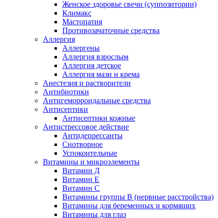
Женское здоровье свечи (суппозитории)
Климакс
Мастопатия
Противозачаточные средства
Аллергия
Аллергены
Аллергия взрослым
Аллергия детское
Аллергия мази и крема
Анестезия и растворители
Антибиотики
Антигеморроидальные средства
Антисептики
Антисептики кожные
Антистрессовое действие
Антидепрессанты
Снотворное
Успокоительные
Витамины и микроэлементы
Витамин Д
Витамин Е
Витамин С
Витамины группы В (нервные расстройства)
Витамины для беременных и кормящих
Витамины для глаз