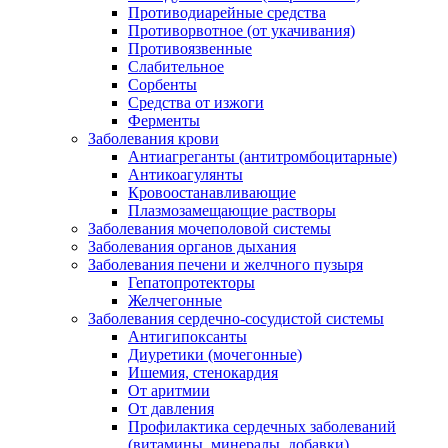
Противодиарейные средства
Противорвотное (от укачивания)
Противоязвенные
Слабительное
Сорбенты
Средства от изжоги
Ферменты
Заболевания крови
Антиагреганты (антитромбоцитарные)
Антикоагулянты
Кровоостанавливающие
Плазмозамещающие растворы
Заболевания мочеполовой системы
Заболевания органов дыхания
Заболевания печени и желчного пузыря
Гепатопротекторы
Желчегонные
Заболевания сердечно-сосудистой системы
Антигипоксанты
Диуретики (мочегонные)
Ишемия, стенокардия
От аритмии
От давления
Профилактика сердечных заболеваний
(витамины, минералы, добавки)