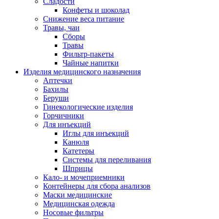
Сладости
Конфеты и шоколад
Снижение веса питание
Травы, чаи
Сборы
Травы
Фильтр-пакеты
Чайные напитки
Изделия медицинского назначения
Аптечки
Бахилы
Беруши
Гинекологические изделия
Горчичники
Для инъекций
Иглы для инъекций
Канюля
Катетеры
Системы для переливания
Шприцы
Кало- и мочеприемники
Контейнеры для сбора анализов
Маски медицинские
Медицинская одежда
Носовые фильтры