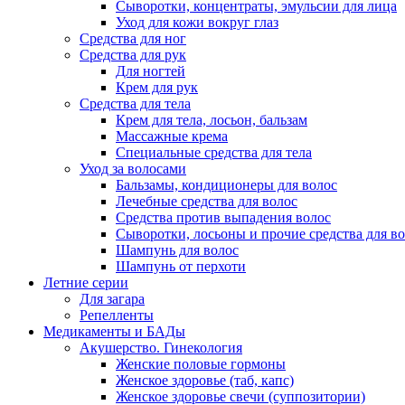
Сыворотки, концентраты, эмульсии для лица
Уход для кожи вокруг глаз
Средства для ног
Средства для рук
Для ногтей
Крем для рук
Средства для тела
Крем для тела, лосьон, бальзам
Массажные крема
Специальные средства для тела
Уход за волосами
Бальзамы, кондиционеры для волос
Лечебные средства для волос
Средства против выпадения волос
Сыворотки, лосьоны и прочие средства для в
Шампунь для волос
Шампунь от перхоти
Летние серии
Для загара
Репелленты
Медикаменты и БАДы
Акушерство. Гинекология
Женские половые гормоны
Женское здоровье (таб, капс)
Женское здоровье свечи (суппозитории)