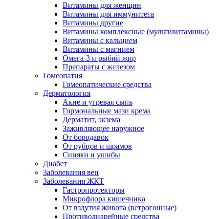
Витамины для женщин
Витамины для иммунитета
Витамины другие
Витамины комплексные (мультивитамины)
Витамины с кальцием
Витамины с магнием
Омега-3 и рыбий жир
Препараты с железом
Гомеопатия
Гомеопатические средства
Дерматология
Акне и угревая сыпь
Гормональные мази крема
Дерматит, экзема
Заживляющее наружное
От бородавок
От рубцов и шрамов
Синяки и ушибы
Диабет
Заболевания вен
Заболевания ЖКТ
Гастропротекторы
Микрофлора кишечника
От вздутия живота (ветрогонные)
Противодиарейные средства