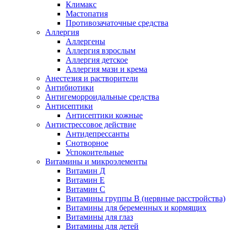
Климакс
Мастопатия
Противозачаточные средства
Аллергия
Аллергены
Аллергия взрослым
Аллергия детское
Аллергия мази и крема
Анестезия и растворители
Антибиотики
Антигеморроидальные средства
Антисептики
Антисептики кожные
Антистрессовое действие
Антидепрессанты
Снотворное
Успокоительные
Витамины и микроэлементы
Витамин Д
Витамин Е
Витамин С
Витамины группы В (нервные расстройства)
Витамины для беременных и кормящих
Витамины для глаз
Витамины для детей