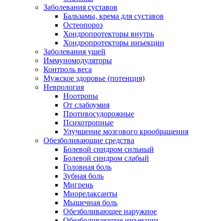
Заболевания суставов
Бальзамы, крема для суставов
Остеопороз
Хондропротекторы внутрь
Хондропротекторы инъекции
Заболевания ушей
Иммуномодуляторы
Контроль веса
Мужское здоровье (потенция)
Неврология
Ноотропы
От слабоумия
Противосудорожные
Психотропные
Улучшение мозгового крообращения
Обезболивающие средства
Болевой синдром сильный
Болевой синдром слабый
Головная боль
Зубная боль
Мигрень
Миорелаксанты
Мышечная боль
Обезболивающее наружное
Обезболивающие инъекции