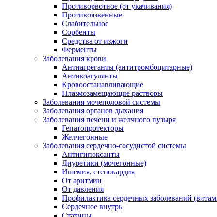
Противорвотное (от укачивания)
Противоязвенные
Слабительное
Сорбенты
Средства от изжоги
Ферменты
Заболевания крови
Антиагреганты (антитромбоцитарные)
Антикоагулянты
Кровоостанавливающие
Плазмозамещающие растворы
Заболевания мочеполовой системы
Заболевания органов дыхания
Заболевания печени и желчного пузыря
Гепатопротекторы
Желчегонные
Заболевания сердечно-сосудистой системы
Антигипоксанты
Диуретики (мочегонные)
Ишемия, стенокардия
От аритмии
От давления
Профилактика сердечных заболеваний (витам
Сердечное внутрь
Статины