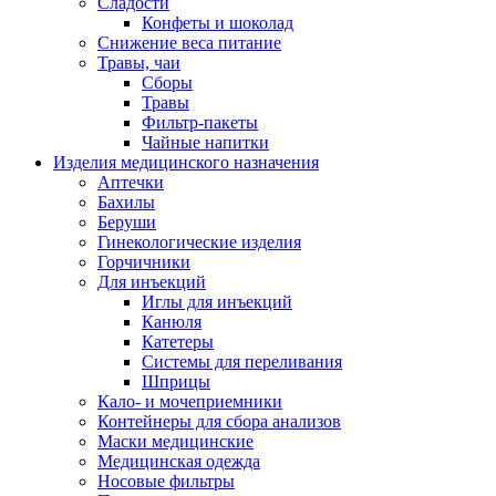
Сладости
Конфеты и шоколад
Снижение веса питание
Травы, чаи
Сборы
Травы
Фильтр-пакеты
Чайные напитки
Изделия медицинского назначения
Аптечки
Бахилы
Беруши
Гинекологические изделия
Горчичники
Для инъекций
Иглы для инъекций
Канюля
Катетеры
Системы для переливания
Шприцы
Кало- и мочеприемники
Контейнеры для сбора анализов
Маски медицинские
Медицинская одежда
Носовые фильтры