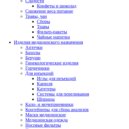
Сладости
Конфеты и шоколад
Снижение веса питание
Травы, чаи
Сборы
Травы
Фильтр-пакеты
Чайные напитки
Изделия медицинского назначения
Аптечки
Бахилы
Беруши
Гинекологические изделия
Горчичники
Для инъекций
Иглы для инъекций
Канюля
Катетеры
Системы для переливания
Шприцы
Кало- и мочеприемники
Контейнеры для сбора анализов
Маски медицинские
Медицинская одежда
Носовые фильтры