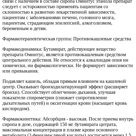
связи с наличием в составе сиропа Омнитус этанола препарат
следует с осторожностью применять пациентам со
склонностью к развитию лекарственной зависимости,
пациентам с заболеваниями печени, головного мозга,
пациентам, страдающим эпилепсией, алкоголизмом,
беременным и детям.
Фармакотерапевтическая группа: Противокашлевые средства
Фармакодинамика: Бутамират, действующее вещество
препарата Омнитус, является противокашлевым средством
центрального действия. Не относится к aлкaлоидaм опия ни
химически, ни фaрмaкологически. Не формирует зависимости
или привыкания.
Подавляет кашель, обладая прямым влиянием на кашлевой
центр. Оказывает бронходилатирующий эффект (расширяет
бронхи). Способствует облегчению дыхания, улучшая
показатели спирометрии (снижает сопротивление
дыхательных путей) и оксигенации крови (насыщает кровь
кислородом).
Фармакокинетика: Абсорбция - высокая. После приема внутрь
сиропа в дозе, содержащей 150 мг бутамирата цитрата,
максимальная концентрация в плазме крови основного
метаболита (2-фенилмасляной кислоты) достигается через 1,5