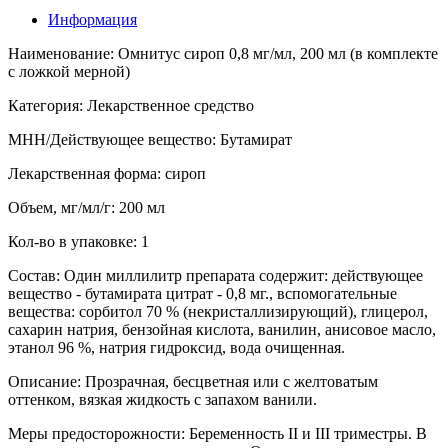
Информация
Наименование: Омнитус сироп 0,8 мг/мл, 200 мл (в комплекте
с ложкой мерной)
Категория: Лекарственное средство
МНН/Действующее вещество: Бутамират
Лекарственная форма: сироп
Объем, мг/мл/г: 200 мл
Кол-во в упаковке: 1
Состав: Один миллилитр препарата содержит: действующее
вещество - бутамирата цитрат - 0,8 мг., вспомогательные
вещества: сорбитол 70 % (некристаллизирующий), глицерол,
сахарин натрия, бензойная кислота, ванилин, анисовое масло,
этанол 96 %, натрия гидроксид, вода очищенная.
Описание: Прозрaчнaя, бесцветнaя или с желтоватым
оттенком, вязкaя жидкость c запахом ванили.
Меры предосторожности: Беременность II и III триместры. В