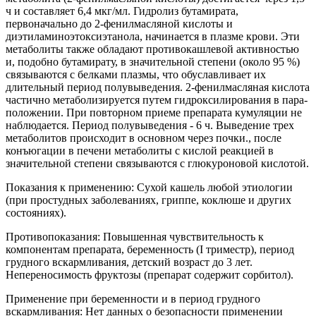
ч и составляет 6,4 мкг/мл. Гидролиз бутамирата,
первоначально до 2-фенилмaсляной кислоты и
диэтилaминоэтоксиэтaнола, начинается в плазме крови. Эти
метaболиты тaкже обладают противокашлевой активностью
и, подобно бутамирату, в значительной степени (около 95 %)
связываются с белками плазмы, что обуславливает их
длительный период полувыведения. 2-фенилмaслянaя кислотa
частично метаболизируется путем гидроксилирования в пара-
положении. При повторном приеме препарата кумуляции не
наблюдается. Период полувыведения - 6 ч. Выведение трех
метaболитов происходит в основном через почки., после
конъюгации в печени метаболиты с кислой реакцией в
значительной степени связываются с глюкуроновой кислотой.
Показания к применению: Сухой кашель любой этиологии
(при простудных заболеваниях, гриппе, коклюше и других
состояниях).
Противопоказания: Повышенная чувствительность к
компонентам препарата, беременность (I триместр), период
грудного вскармливания, детский возраст до 3 лет.
Непереносимость фруктозы (препарат содержит сорбитол).
Применение при беременности и в период грудного
вскармливания: Нет данных о безопасности применении