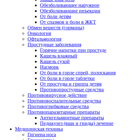
Обезболивающее наружное
Обезболивающие инъекции
От боли детям
От спазмов и боли в ЖКТ
Обмен веществ (гормоны)
Онкология
Офтальмология
Простудные заболевания
Горячие напитки при простуде
Кашель влажный
Кашель сухой
Насморк
От боли в горле спрей, полоскания
От боли в горле таблетки
От простуды и гриппа детям
Противопростудные средства
Противовирусное действие
Противовоспалительные средства
Противогрибковые средства
Противопаразитарные препараты
Антигельминтные препараты
Педикулез (вши и гниды) лечение
Медицинская техника
Гигиена носа