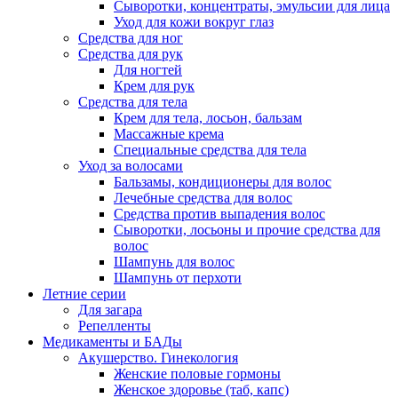
Сыворотки, концентраты, эмульсии для лица
Уход для кожи вокруг глаз
Средства для ног
Средства для рук
Для ногтей
Крем для рук
Средства для тела
Крем для тела, лосьон, бальзам
Массажные крема
Специальные средства для тела
Уход за волосами
Бальзамы, кондиционеры для волос
Лечебные средства для волос
Средства против выпадения волос
Сыворотки, лосьоны и прочие средства для
волос
Шампунь для волос
Шампунь от перхоти
Летние серии
Для загара
Репелленты
Медикаменты и БАДы
Акушерство. Гинекология
Женские половые гормоны
Женское здоровье (таб, капс)