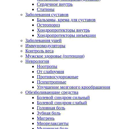
Сердечное внутрь
Статины
Заболевания суставов
Бальзамы, крема для суставов
Остеопороз
Хондропротекторы внутрь
Хондропротекторы инъекции
Заболевания ушей
Иммуномодуляторы
Контроль веса
Мужское здоровье (потенция)
Неврология
Ноотропы
От слабоумия
Противосудорожные
Психотропные
Улучшение мозгового крообращения
Обезболивающие средства
Болевой синдром сильный
Болевой синдром слабый
Головная боль
Зубная боль
Мигрень
Миорелаксанты
Мышечная боль