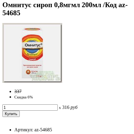
Омнитус сироп 0,8мгмл 200мл /Код az-
54685
337
Скидка 6%
316
руб
x
Артикул: az-54685