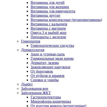
Витамины для детей
Витамины для женщин
Витамины для иммунитета
Витамины другие
Витамины комплексные (мультивитамины)
Витамины с кальцием
Витамины с магнием
Омега-3 и рыбий жир
Препараты с железом
Гомеопатия
Гомеопатические средства
Дерматология
Акне и угревая сыпь
Гормональные мази крема
Дерматит, экзема
Заживляющее наружное
От бородавок
От рубцов и шрамов
Синяки и ушибы
Диабет
Заболевания вен
Заболевания ЖКТ
Гастропротекторы
Микрофлора кишечника
От вздутия живота (ветрогонные)