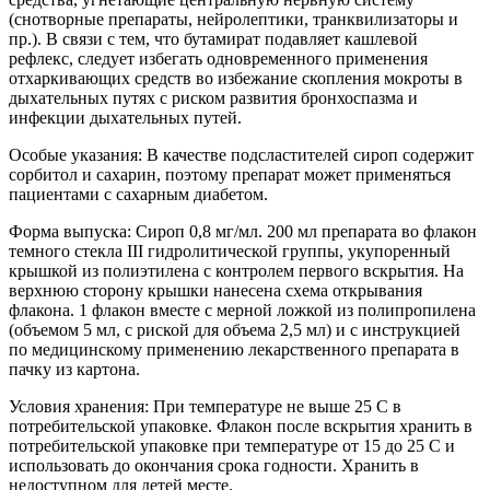
(снотворные препараты, нейролептики, транквилизаторы и
пр.). В связи с тем, что бутамират подавляет кашлевой
рефлекс, следует избегать одновременного применения
отхаркивающих средств во избежание скопления мокроты в
дыхательных путях с риском развития бронхоспазма и
инфекции дыхательных путей.
Особые указания: В качестве подсластителей сироп содержит
сорбитол и сахарин, поэтому препарат может применяться
пациентами с сахарным диабетом.
Форма выпуска: Сироп 0,8 мг/мл. 200 мл препарата во флакон
темного стекла III гидролитической группы, укупоренный
крышкой из полиэтилена с контролем первого вскрытия. На
верхнюю сторону крышки нанесена схема открывания
флакона. 1 флакон вместе с мерной ложкой из полипропилена
(объемом 5 мл, с риской для объема 2,5 мл) и с инструкцией
по медицинскому применению лекарственного препарата в
пачку из картона.
Условия хранения: При температуре не выше 25 С в
потребительской упаковке. Флакон после вскрытия хранить в
потребительской упаковке при температуре от 15 до 25 С и
использовать до окончания срока годности. Хранить в
недоступном для детей месте.