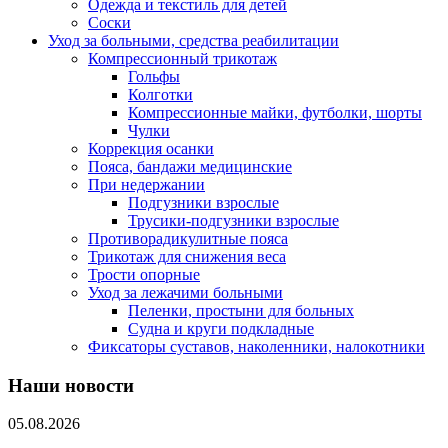
Одежда и текстиль для детей
Соски
Уход за больными, средства реабилитации
Компрессионный трикотаж
Гольфы
Колготки
Компрессионные майки, футболки, шорты
Чулки
Коррекция осанки
Пояса, бандажи медицинские
При недержании
Подгузники взрослые
Трусики-подгузники взрослые
Противорадикулитные пояса
Трикотаж для снижения веса
Трости опорные
Уход за лежачими больными
Пеленки, простыни для больных
Судна и круги подкладные
Фиксаторы суставов, наколенники, налокотники
Наши новости
05.08.2026