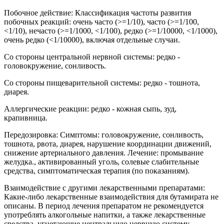
Побочное действие: Классификация частоты развития
побочных реакций: очень часто (>=1/10), часто (>=1/100,
<1/10), нечасто (>=1/1000, <1/100), редко (>=1/10000, <1/1000),
очень редко (<1/10000), включая отдельные случаи.
Со стороны центральной нервной системы: редко -
головокружение, сонливость.
Со стороны пищеварительной системы: редко - тошнота,
диарея.
Аллергические реакции: редко - кожная сыпь, зуд,
крапивница.
Передозировка: Симптомы: головокружение, сонливость,
тошнота, рвота, диарея, нарушение координации движений,
снижение артериального давления. Лечение: промывание
желудка., активированный уголь, солевые слабительные
средства, симптоматическая терапия (по показаниям).
Взаимодействие с другими лекарственными препаратами:
Какие-либо лекарственные взаимодействия для бутамирата не
описаны. В период лечения препаратом не рекомендуется
употреблять алкогольные напитки, а также лекарственные
средства, угнетающие центральную нервную систему