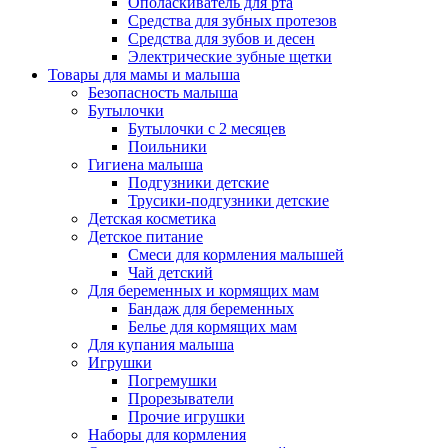
Ополаскиватель для рта
Средства для зубных протезов
Средства для зубов и десен
Электрические зубные щетки
Товары для мамы и малыша
Безопасность малыша
Бутылочки
Бутылочки с 2 месяцев
Поильники
Гигиена малыша
Подгузники детские
Трусики-подгузники детские
Детская косметика
Детское питание
Смеси для кормления малышей
Чай детский
Для беременных и кормящих мам
Бандаж для беременных
Белье для кормящих мам
Для купания малыша
Игрушки
Погремушки
Прорезыватели
Прочие игрушки
Наборы для кормления