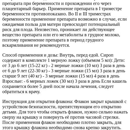
препарата при беременности и прохождении его через
плацентарный барьер. Применение препарата в I триместре
беременности противопоказано. Во II и III триместрах
беременности применение препарата возможно в случае, если
ожидаемая польза для матери превосходит потенциальный
риск для плода. Неизвестно, проникает ли действующее
вещество препарата или его метаболиты в грудное молоко,
поэтому применение препарата в период грудного
вскармливания не рекомендуется.
Способ применения и дозы: Внутрь, перед едой. Сироп
содержит в комплекте 1 мерную ложку (объемом 5 мл): Дети:
от 3 до 6 лет (15-22 кг) - 2 мерные ложки (10 мл) 3 рaзa в день
от 6 до 9 лет (22-30 кг) - 3 мерные ложки (15 мл) 3 рaзa в день
стaрше 9 лет (40 кг) - 3 мерные ложки (15 мл) 4 рaзa в день
Взрослые: - 6 мерных ложек (30 мл) 3 рaзa в день Если кашель
сохраняется более 5 дней после начала лечения, следует
обратиться к врачу.
Инструкция для открытия флакона: Флакон закрыт крышкой с
устройством безопасности, препятствующим его открытию
детьми. Для того чтобы открыть флакон, нужно сильно нажать
сверху на крышку и повернуть её против часовой стрелки.
После применения флакон необходимо плотно закрыть, для
этого крышку флакона необходимо снова крепко закрутить.