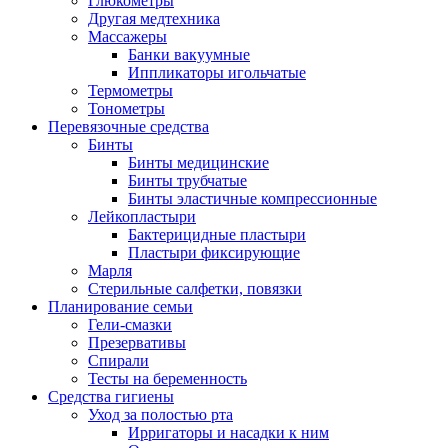
Глюкометры
Другая медтехника
Массажеры
Банки вакуумные
Иппликаторы игольчатые
Термометры
Тонометры
Перевязочные средства
Бинты
Бинты медицинские
Бинты трубчатые
Бинты эластичные компрессионные
Лейкопластыри
Бактерицидные пластыри
Пластыри фиксирующие
Марля
Стерильные салфетки, повязки
Планирование семьи
Гели-смазки
Презервативы
Спирали
Тесты на беременность
Средства гигиены
Уход за полостью рта
Ирригаторы и насадки к ним