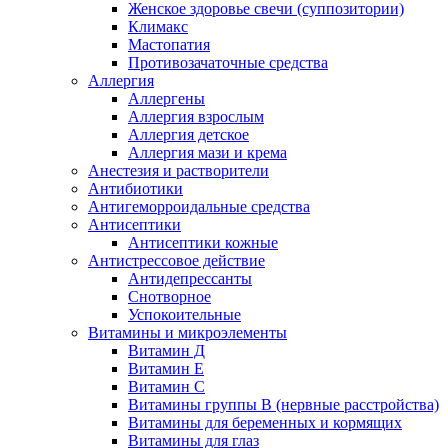
Женское здоровье свечи (суппозитории)
Климакс
Мастопатия
Противозачаточные средства
Аллергия
Аллергены
Аллергия взрослым
Аллергия детское
Аллергия мази и крема
Анестезия и растворители
Антибиотики
Антигеморроидальные средства
Антисептики
Антисептики кожные
Антистрессовое действие
Антидепрессанты
Снотворное
Успокоительные
Витамины и микроэлементы
Витамин Д
Витамин Е
Витамин С
Витамины группы В (нервные расстройства)
Витамины для беременных и кормящих
Витамины для глаз