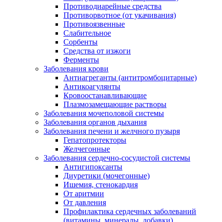
Противодиарейные средства
Противорвотное (от укачивания)
Противоязвенные
Слабительное
Сорбенты
Средства от изжоги
Ферменты
Заболевания крови
Антиагреганты (антитромбоцитарные)
Антикоагулянты
Кровоостанавливающие
Плазмозамещающие растворы
Заболевания мочеполовой системы
Заболевания органов дыхания
Заболевания печени и желчного пузыря
Гепатопротекторы
Желчегонные
Заболевания сердечно-сосудистой системы
Антигипоксанты
Диуретики (мочегонные)
Ишемия, стенокардия
От аритмии
От давления
Профилактика сердечных заболеваний
(витамины, минералы, добавки)