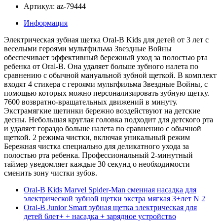
Артикул: az-79444
Информация
Электрическая зубная щетка Oral-B Kids для детей от 3 лет с
веселыми героями мультфильма Звездные Войны
обеспечивает эффективный бережный уход за полостью рта
ребенка от Oral-B. Она удаляет больше зубного налета по
сравнению с обычной мануальной зубной щеткой. В комплект
входят 4 стикера с героями мультфильма Звездные Войны, с
помощью которых можно персонализировать зубную щетку.
7600 возвратно-вращательных движений в минуту.
Экстрамягкие щетинки бережно воздействуют на детские
десны. Небольшая круглая головка подходит для детского рта
и удаляет гораздо больше налета по сравнению с обычной
щеткой. 2 режима чистки, включая уникальный режим
Бережная чистка специально для деликатного ухода за
полостью рта ребенка. Профессиональный 2-минутный
таймер уведомляет каждые 30 секунд о необходимости
сменить зону чистки зубов.
Oral-B Kids Marvel Spider-Man сменная насадка для
электрической зубной щетки экстра мягкая 3+лет N 2
Oral-B Junior Smart зубная щетка электрическая для
детей 6лет+ + насадка + зарядное устройство