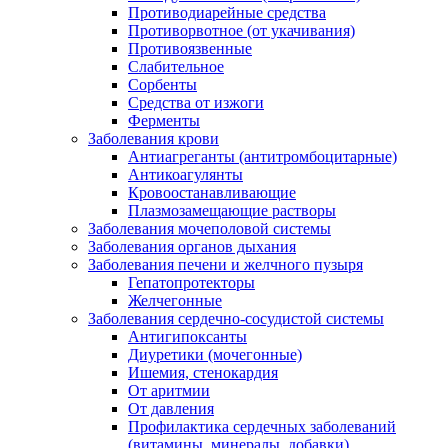
Противодиарейные средства
Противорвотное (от укачивания)
Противоязвенные
Слабительное
Сорбенты
Средства от изжоги
Ферменты
Заболевания крови
Антиагреганты (антитромбоцитарные)
Антикоагулянты
Кровоостанавливающие
Плазмозамещающие растворы
Заболевания мочеполовой системы
Заболевания органов дыхания
Заболевания печени и желчного пузыря
Гепатопротекторы
Желчегонные
Заболевания сердечно-сосудистой системы
Антигипоксанты
Диуретики (мочегонные)
Ишемия, стенокардия
От аритмии
От давления
Профилактика сердечных заболеваний
(витамины, минералы, добавки)