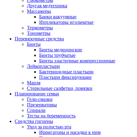
Глюкометры
Другая медтехника
Массажеры
Банки вакуумные
Иппликаторы игольчатые
Термометры
Тонометры
Перевязочные средства
Бинты
Бинты медицинские
Бинты трубчатые
Бинты эластичные компрессионные
Лейкопластыри
Бактерицидные пластыри
Пластыри фиксирующие
Марля
Стерильные салфетки, повязки
Планирование семьи
Гели-смазки
Презервативы
Спирали
Тесты на беременность
Средства гигиены
Уход за полостью рта
Ирригаторы и насадки к ним