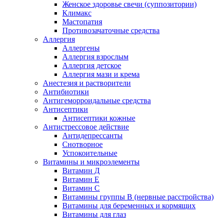
Женское здоровье свечи (суппозитории)
Климакс
Мастопатия
Противозачаточные средства
Аллергия
Аллергены
Аллергия взрослым
Аллергия детское
Аллергия мази и крема
Анестезия и растворители
Антибиотики
Антигеморроидальные средства
Антисептики
Антисептики кожные
Антистрессовое действие
Антидепрессанты
Снотворное
Успокоительные
Витамины и микроэлементы
Витамин Д
Витамин Е
Витамин С
Витамины группы В (нервные расстройства)
Витамины для беременных и кормящих
Витамины для глаз