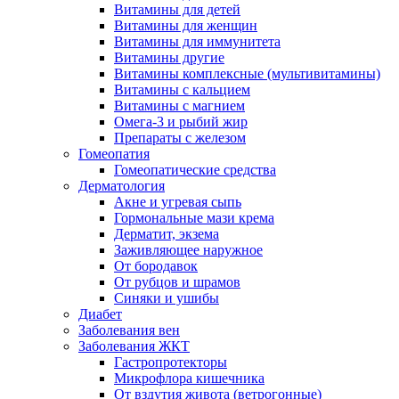
Витамины для детей
Витамины для женщин
Витамины для иммунитета
Витамины другие
Витамины комплексные (мультивитамины)
Витамины с кальцием
Витамины с магнием
Омега-3 и рыбий жир
Препараты с железом
Гомеопатия
Гомеопатические средства
Дерматология
Акне и угревая сыпь
Гормональные мази крема
Дерматит, экзема
Заживляющее наружное
От бородавок
От рубцов и шрамов
Синяки и ушибы
Диабет
Заболевания вен
Заболевания ЖКТ
Гастропротекторы
Микрофлора кишечника
От вздутия живота (ветрогонные)