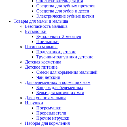
Ополаскиватель для рта
Средства для зубных протезов
Средства для зубов и десен
Электрические зубные щетки
Товары для мамы и малыша
Безопасность малыша
Бутылочки
Бутылочки с 2 месяцев
Поильники
Гигиена малыша
Подгузники детские
Трусики-подгузники детские
Детская косметика
Детское питание
Смеси для кормления малышей
Чай детский
Для беременных и кормящих мам
Бандаж для беременных
Белье для кормящих мам
Для купания малыша
Игрушки
Погремушки
Прорезыватели
Прочие игрушки
Наборы для кормления