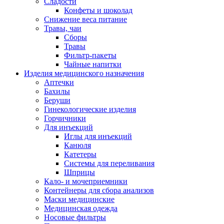
Сладости
Конфеты и шоколад
Снижение веса питание
Травы, чаи
Сборы
Травы
Фильтр-пакеты
Чайные напитки
Изделия медицинского назначения
Аптечки
Бахилы
Беруши
Гинекологические изделия
Горчичники
Для инъекций
Иглы для инъекций
Канюля
Катетеры
Системы для переливания
Шприцы
Кало- и мочеприемники
Контейнеры для сбора анализов
Маски медицинские
Медицинская одежда
Носовые фильтры