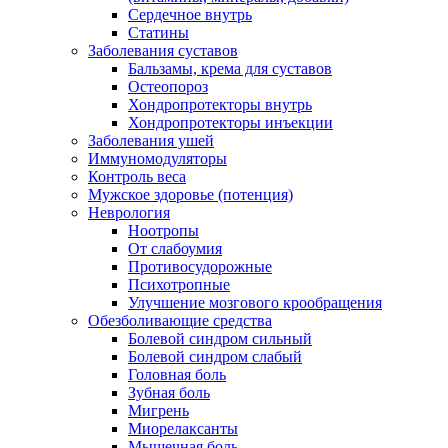
Сердечное внутрь
Статины
Заболевания суставов
Бальзамы, крема для суставов
Остеопороз
Хондропротекторы внутрь
Хондропротекторы инъекции
Заболевания ушей
Иммуномодуляторы
Контроль веса
Мужское здоровье (потенция)
Неврология
Ноотропы
От слабоумия
Противосудорожные
Психотропные
Улучшение мозгового крообращения
Обезболивающие средства
Болевой синдром сильный
Болевой синдром слабый
Головная боль
Зубная боль
Мигрень
Миорелаксанты
Мышечная боль