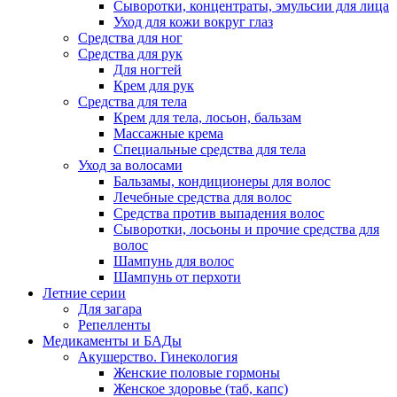
Сыворотки, концентраты, эмульсии для лица
Уход для кожи вокруг глаз
Средства для ног
Средства для рук
Для ногтей
Крем для рук
Средства для тела
Крем для тела, лосьон, бальзам
Массажные крема
Специальные средства для тела
Уход за волосами
Бальзамы, кондиционеры для волос
Лечебные средства для волос
Средства против выпадения волос
Сыворотки, лосьоны и прочие средства для
волос
Шампунь для волос
Шампунь от перхоти
Летние серии
Для загара
Репелленты
Медикаменты и БАДы
Акушерство. Гинекология
Женские половые гормоны
Женское здоровье (таб, капс)