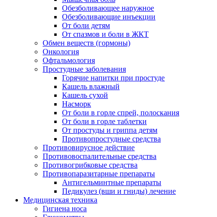
Обезболивающее наружное
Обезболивающие инъекции
От боли детям
От спазмов и боли в ЖКТ
Обмен веществ (гормоны)
Онкология
Офтальмология
Простудные заболевания
Горячие напитки при простуде
Кашель влажный
Кашель сухой
Насморк
От боли в горле спрей, полоскания
От боли в горле таблетки
От простуды и гриппа детям
Противопростудные средства
Противовирусное действие
Противовоспалительные средства
Противогрибковые средства
Противопаразитарные препараты
Антигельминтные препараты
Педикулез (вши и гниды) лечение
Медицинская техника
Гигиена носа