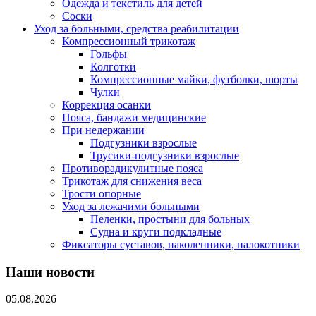
Одежда и текстиль для детей
Соски
Уход за больными, средства реабилитации
Компрессионный трикотаж
Гольфы
Колготки
Компрессионные майки, футболки, шорты
Чулки
Коррекция осанки
Пояса, бандажи медицинские
При недержании
Подгузники взрослые
Трусики-подгузники взрослые
Противорадикулитные пояса
Трикотаж для снижения веса
Трости опорные
Уход за лежачими больными
Пеленки, простыни для больных
Судна и круги подкладные
Фиксаторы суставов, наколенники, налокотники
Наши новости
05.08.2026