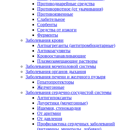
Противодиарейные средства
Противорвотное (от укачивания)
Противоязвенные
Слабительное
Сорбенты
Средства от изжоги
Ферменты
Заболевания крови
Антиагреганты (антитромбоцитарные)
Антикоагулянты
Кровоостанавливающие
Плазмозамещающие растворы
Заболевания мочеполовой системы
Заболевания органов дыхания
Заболевания печени и желчного пузыря
Гепатопротекторы
Желчегонные
Заболевания сердечно-сосудистой системы
Антигипоксанты
Диуретики (мочегонные)
Ишемия, стенокардия
От аритмии
От давления
Профилактика сердечных заболеваний
(витамины, минералы, добавки)