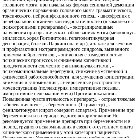
головного мозга, при начальных формах сенильной деменции,
органических поражениях головного мозга травматического,
токсического, нейроинфекционного генеза., - шизофрения с
церебральной органической недостаточностью (в комплексе с
психотропными препаратами)., - экстрапирамидные
нарушения при органических заболеваниях мозга (миоклонус-
эпилепсия, хорея Гентингтона, гепатолентикулярная
дегенерация, болезнь Паркинсона и др.), а также для лечения
и профилактики экстрапирамидного синдрома, вызванного
приемом нейролептиков., - эпилепсия с замедленностью
психических процессов и снижением когнитивной
продуктивности совместно с антиконвульсантами., -
психоэмоциональные перегрузки, снижение умственной и
физической работоспособности, для улучшения концентрации
внимания и запоминания., - нейрогенные расстройства
мочеиспускания (поллакиурия, императивные позывы,
императивное недержание мочи) Противопоказания -
Повышенная чувствительность к препарату., - острые тяжелые
заболевания почек., - беременность (1 триместр)., -
фенилкетонурия (сироп содержит аспартам). Применение при
беременности и в период грудного вскармливания: Не
рекомендуется применение препарата при беременности и в
период грудного вскармливания в связи с отсутствием опыта
клинического применения у этой категории пациентов
Передозировка Усиление симптоматики побочных явлений