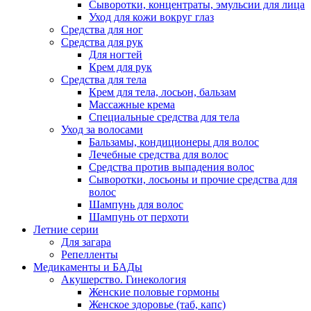
Сыворотки, концентраты, эмульсии для лица
Уход для кожи вокруг глаз
Средства для ног
Средства для рук
Для ногтей
Крем для рук
Средства для тела
Крем для тела, лосьон, бальзам
Массажные крема
Специальные средства для тела
Уход за волосами
Бальзамы, кондиционеры для волос
Лечебные средства для волос
Средства против выпадения волос
Сыворотки, лосьоны и прочие средства для
волос
Шампунь для волос
Шампунь от перхоти
Летние серии
Для загара
Репелленты
Медикаменты и БАДы
Акушерство. Гинекология
Женские половые гормоны
Женское здоровье (таб, капс)