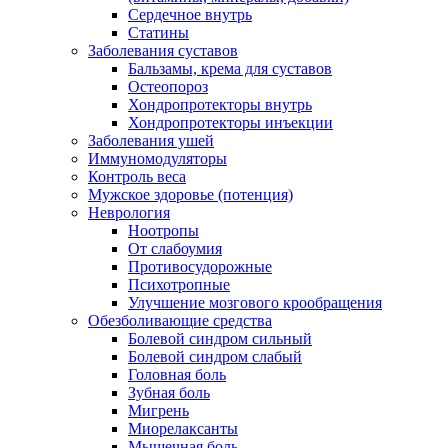
Сердечное внутрь
Статины
Заболевания суставов
Бальзамы, крема для суставов
Остеопороз
Хондропротекторы внутрь
Хондропротекторы инъекции
Заболевания ушей
Иммуномодуляторы
Контроль веса
Мужское здоровье (потенция)
Неврология
Ноотропы
От слабоумия
Противосудорожные
Психотропные
Улучшение мозгового крообращения
Обезболивающие средства
Болевой синдром сильный
Болевой синдром слабый
Головная боль
Зубная боль
Мигрень
Миорелаксанты
Мышечная боль