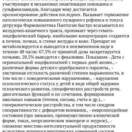
участвующие в механизмах инактивации новокаина и
сульфаниламидов, благодаря чему достигается
пролонгирование действия последних. Вызывает торможение
патологически повышенного пузырного рефлекса и тонуса
детрузора Фармокинетика Пантогам быстро всасывается из
желудочно-кишечного тракта, проникает через гемато-
энцефалический барьер, наибольшие концентрации создаются
в печени, почках, в стенке желудка и коже. Препарат не
метаболизируется и выводится в неизмененном виде в
течение 48 часов: 67,5% от принятой дозы экскретируется
почками, 28,5% выводится с фекалиями. Показания - Дети с
перинатальной энцефалопатией с первых дней жизни., -
различные формы детского церебрального паралича., -
умственная отсталость различной степени выраженности, в
том числе с поведенческими нарушениями., - нарушения
психологического статуса у детей в виде общей задержки
психического развития, специфических расстройств речи,
двигательных функций и их сочетания, формирования
школьных навыков (чтения, письма, счета и др.)., -
гиперкинетические расстройства, в том числе синдром
гиперактивности с дефицитом внимания., - неврозоподобные
состояния (при заикании, преимущественно клонической
форме, тиках, неорганическом энкопрезе и энурезе)., -
снижение мнестико-интеллектуальной продуктивности
вследствие артериосклеротических изменений сосудов