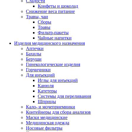
Сладости
Конфеты и шоколад
Снижение веса питание
Травы, чаи
Сборы
Травы
Фильтр-пакеты
Чайные напитки
Изделия медицинского назначения
Аптечки
Бахилы
Беруши
Гинекологические изделия
Горчичники
Для инъекций
Иглы для инъекций
Канюля
Катетеры
Системы для переливания
Шприцы
Кало- и мочеприемники
Контейнеры для сбора анализов
Маски медицинские
Медицинская одежда
Носовые фильтры