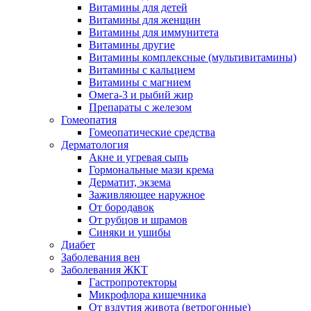
Витамины для детей
Витамины для женщин
Витамины для иммунитета
Витамины другие
Витамины комплексные (мультивитамины)
Витамины с кальцием
Витамины с магнием
Омега-3 и рыбий жир
Препараты с железом
Гомеопатия
Гомеопатические средства
Дерматология
Акне и угревая сыпь
Гормональные мази крема
Дерматит, экзема
Заживляющее наружное
От бородавок
От рубцов и шрамов
Синяки и ушибы
Диабет
Заболевания вен
Заболевания ЖКТ
Гастропротекторы
Микрофлора кишечника
От вздутия живота (ветрогонные)