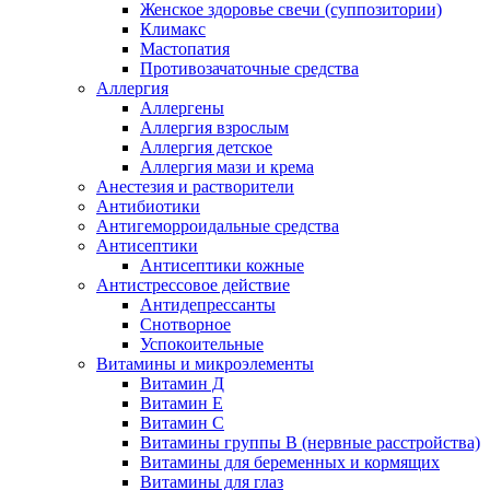
Женское здоровье свечи (суппозитории)
Климакс
Мастопатия
Противозачаточные средства
Аллергия
Аллергены
Аллергия взрослым
Аллергия детское
Аллергия мази и крема
Анестезия и растворители
Антибиотики
Антигеморроидальные средства
Антисептики
Антисептики кожные
Антистрессовое действие
Антидепрессанты
Снотворное
Успокоительные
Витамины и микроэлементы
Витамин Д
Витамин Е
Витамин С
Витамины группы В (нервные расстройства)
Витамины для беременных и кормящих
Витамины для глаз