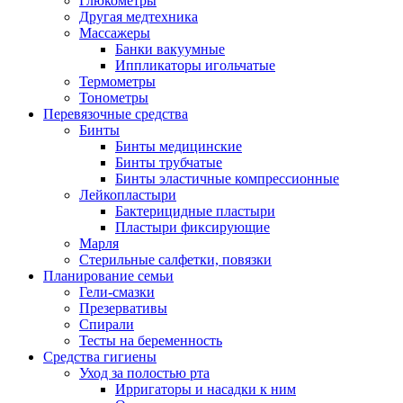
Глюкометры
Другая медтехника
Массажеры
Банки вакуумные
Иппликаторы игольчатые
Термометры
Тонометры
Перевязочные средства
Бинты
Бинты медицинские
Бинты трубчатые
Бинты эластичные компрессионные
Лейкопластыри
Бактерицидные пластыри
Пластыри фиксирующие
Марля
Стерильные салфетки, повязки
Планирование семьи
Гели-смазки
Презервативы
Спирали
Тесты на беременность
Средства гигиены
Уход за полостью рта
Ирригаторы и насадки к ним