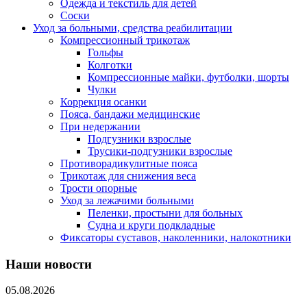
Одежда и текстиль для детей
Соски
Уход за больными, средства реабилитации
Компрессионный трикотаж
Гольфы
Колготки
Компрессионные майки, футболки, шорты
Чулки
Коррекция осанки
Пояса, бандажи медицинские
При недержании
Подгузники взрослые
Трусики-подгузники взрослые
Противорадикулитные пояса
Трикотаж для снижения веса
Трости опорные
Уход за лежачими больными
Пеленки, простыни для больных
Судна и круги подкладные
Фиксаторы суставов, наколенники, налокотники
Наши новости
05.08.2026