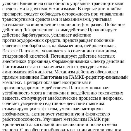
условия Влияние на способность управлять транспортными
средствами и другими механизмами: В первые дни приёма
препарата следует соблюдать осторожность при управлении
транспортными средствами и механизмами, учитывая
возможное возникновение сонливости (см. раздел Побочное
действие) Лекарственное взаимодействие Пролонгирует
действие барбитуратов, усиливает действие
противосудорожных средств, предотвращает побочные
явления фенобарбитала, карбамазепина, нейролептиков.
Эффект Пантогама усиливается в сочетании с глицином,
этидроновой кислотой. Потенцирует действие местных
анестетиков (прокаина). Фармакодинамика Спектр действия
Пантогама связан с наличием в его структуре гамма-
аминомасляной кислоты. Механизм действия обусловлен
прямым влиянием Пантогама на ГАМКБ-рецептор-канальный
комплекс. Препарат обладает ноотропным и
противосудорожным действием. Пантогам повышает
устойчивость мозга к гипоксии и воздействию токсических
веществ, стимулирует анаболические процессы в нейронах,
сочетает умеренное седативное действие с мягким
стимулирующим эффектом, уменьшает моторную
возбудимость, активирует умственную и физическую
работоспособность. Улучшает метаболизм ГАМК при
хронической алкогольной интоксикации и после отмены
этанола. Способен ингибировать реакции ацетилирования,