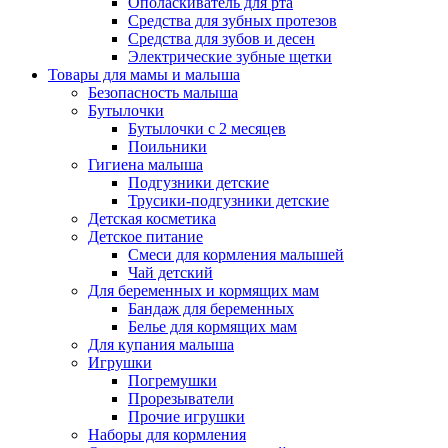
Ополаскиватель для рта
Средства для зубных протезов
Средства для зубов и десен
Электрические зубные щетки
Товары для мамы и малыша
Безопасность малыша
Бутылочки
Бутылочки с 2 месяцев
Поильники
Гигиена малыша
Подгузники детские
Трусики-подгузники детские
Детская косметика
Детское питание
Смеси для кормления малышей
Чай детский
Для беременных и кормящих мам
Бандаж для беременных
Белье для кормящих мам
Для купания малыша
Игрушки
Погремушки
Прорезыватели
Прочие игрушки
Наборы для кормления