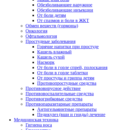
Обезболивающее наружное
Обезболивающие инъекции
От боли детям
От спазмов и боли в ЖКТ
Обмен веществ (гормоны)
Онкология
Офтальмология
Простудные заболевания
Горячие напитки при простуде
Кашель влажный
Кашель сухой
Насморк
От боли в горле спрей, полоскания
От боли в горле таблетки
От простуды и гриппа детям
Противопростудные средства
Противовирусное действие
Противовоспалительные средства
Противогрибковые средства
Противопаразитарные препараты
Антигельминтные препараты
Педикулез (вши и гниды) лечение
Медицинская техника
Гигиена носа