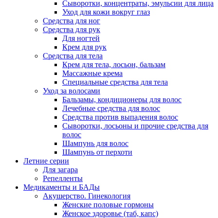
Сыворотки, концентраты, эмульсии для лица
Уход для кожи вокруг глаз
Средства для ног
Средства для рук
Для ногтей
Крем для рук
Средства для тела
Крем для тела, лосьон, бальзам
Массажные крема
Специальные средства для тела
Уход за волосами
Бальзамы, кондиционеры для волос
Лечебные средства для волос
Средства против выпадения волос
Сыворотки, лосьоны и прочие средства для
волос
Шампунь для волос
Шампунь от перхоти
Летние серии
Для загара
Репелленты
Медикаменты и БАДы
Акушерство. Гинекология
Женские половые гормоны
Женское здоровье (таб, капс)