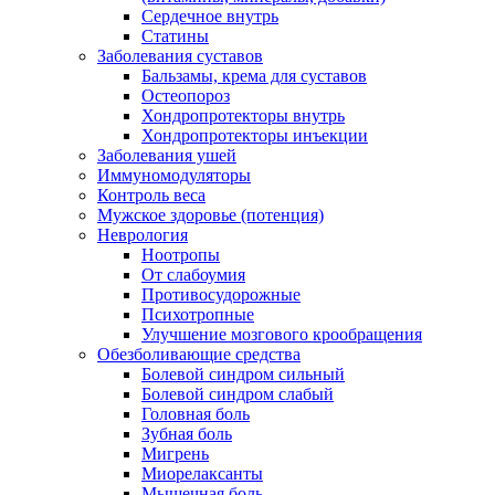
Сердечное внутрь
Статины
Заболевания суставов
Бальзамы, крема для суставов
Остеопороз
Хондропротекторы внутрь
Хондропротекторы инъекции
Заболевания ушей
Иммуномодуляторы
Контроль веса
Мужское здоровье (потенция)
Неврология
Ноотропы
От слабоумия
Противосудорожные
Психотропные
Улучшение мозгового крообращения
Обезболивающие средства
Болевой синдром сильный
Болевой синдром слабый
Головная боль
Зубная боль
Мигрень
Миорелаксанты
Мышечная боль