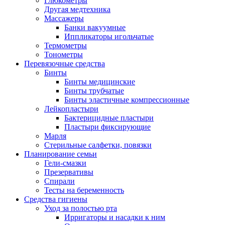
Глюкометры
Другая медтехника
Массажеры
Банки вакуумные
Иппликаторы игольчатые
Термометры
Тонометры
Перевязочные средства
Бинты
Бинты медицинские
Бинты трубчатые
Бинты эластичные компрессионные
Лейкопластыри
Бактерицидные пластыри
Пластыри фиксирующие
Марля
Стерильные салфетки, повязки
Планирование семьи
Гели-смазки
Презервативы
Спирали
Тесты на беременность
Средства гигиены
Уход за полостью рта
Ирригаторы и насадки к ним