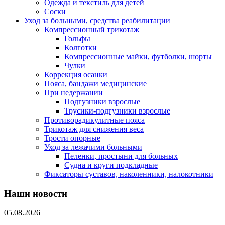
Одежда и текстиль для детей
Соски
Уход за больными, средства реабилитации
Компрессионный трикотаж
Гольфы
Колготки
Компрессионные майки, футболки, шорты
Чулки
Коррекция осанки
Пояса, бандажи медицинские
При недержании
Подгузники взрослые
Трусики-подгузники взрослые
Противорадикулитные пояса
Трикотаж для снижения веса
Трости опорные
Уход за лежачими больными
Пеленки, простыни для больных
Судна и круги подкладные
Фиксаторы суставов, наколенники, налокотники
Наши новости
05.08.2026