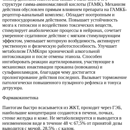
структуре гамма-аминомасляной кислоты (ГАМК). Механизм
действия обусловлен прямым влиянием препарата на ГАМКБ-
рецептор-канальный комплекс. Обладает ноотропным и
противосудорожным действием. Повышает устойчивость
мозга к гипоксии и воздействию токсических веществ,
стимулирует анаболические процессы в нейронах, сочетает
умеренное седативное действие с мягким стимулирующим
эффектом, уменьшает моторную возбудимость, активирует
умственную и физическую работоспособность. Улучшает
метаболизм ГАМКпри хронической алкогольной
интоксикации и после отмены этанола. Способен
ингибировать реакции ацетилирования, участвующие в
механизмах инактивации прокаина (новокаина) и
сульфаниламидов, благодаря чему достигается
пролонгирование действия последних. Вызывает торможение
патологически повышенного пузырного рефлекса и тонуса
детрузора.
Фармакокинетика
Пантогам быстро всасывается из ЖКТ, проходит через ГЭБ,
наибольшие концентрации создаются в печени, почках,
стенке желудка и коже. Не метаболизируется и выводится в
неизмененном виде в течение 48 ч: 67,5% от принятой дозы
выводится с мочой, 28,5% - с калом.