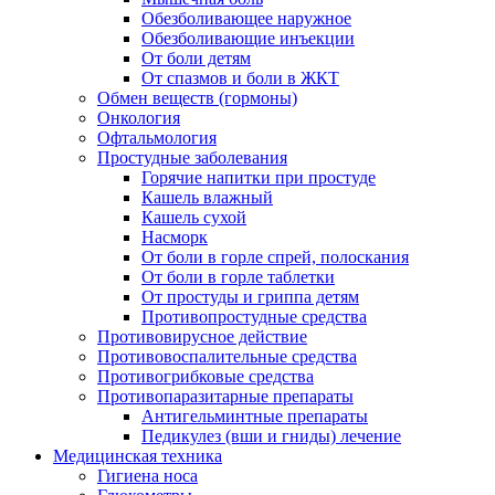
Обезболивающее наружное
Обезболивающие инъекции
От боли детям
От спазмов и боли в ЖКТ
Обмен веществ (гормоны)
Онкология
Офтальмология
Простудные заболевания
Горячие напитки при простуде
Кашель влажный
Кашель сухой
Насморк
От боли в горле спрей, полоскания
От боли в горле таблетки
От простуды и гриппа детям
Противопростудные средства
Противовирусное действие
Противовоспалительные средства
Противогрибковые средства
Противопаразитарные препараты
Антигельминтные препараты
Педикулез (вши и гниды) лечение
Медицинская техника
Гигиена носа