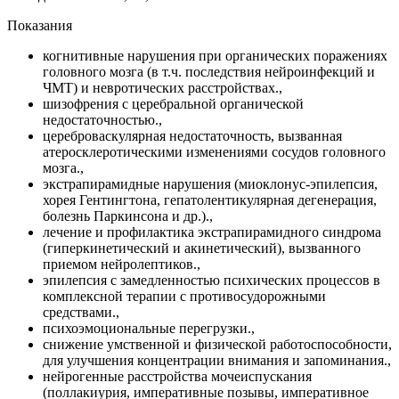
Показания
когнитивные нарушения при органических поражениях
головного мозга (в т.ч. последствия нейроинфекций и
ЧМТ) и невротических расстройствах.,
шизофрения с церебральной органической
недостаточностью.,
цереброваскулярная недостаточность, вызванная
атеросклеротическими изменениями сосудов головного
мозга.,
экстрапирамидные нарушения (миоклонус-эпилепсия,
хорея Гентингтона, гепатолентикулярная дегенерация,
болезнь Паркинсона и др.).,
лечение и профилактика экстрапирамидного синдрома
(гиперкинетический и акинетический), вызванного
приемом нейролептиков.,
эпилепсия с замедленностью психических процессов в
комплексной терапии с противосудорожными
средствами.,
психоэмоциональные перегрузки.,
снижение умственной и физической работоспособности,
для улучшения концентрации внимания и запоминания.,
нейрогенные расстройства мочеиспускания
(поллакиурия, императивные позывы, императивное