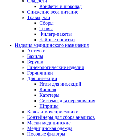
Сладости
Конфеты и шоколад
Снижение веса питание
Травы, чаи
Сборы
Травы
Фильтр-пакеты
Чайные напитки
Изделия медицинского назначения
Аптечки
Бахилы
Беруши
Гинекологические изделия
Горчичники
Для инъекций
Иглы для инъекций
Канюля
Катетеры
Системы для переливания
Шприцы
Кало- и мочеприемники
Контейнеры для сбора анализов
Маски медицинские
Медицинская одежда
Носовые фильтры