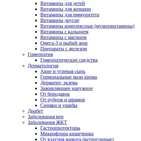
Витамины для детей
Витамины для женщин
Витамины для иммунитета
Витамины другие
Витамины комплексные (мультивитамины)
Витамины с кальцием
Витамины с магнием
Омега-3 и рыбий жир
Препараты с железом
Гомеопатия
Гомеопатические средства
Дерматология
Акне и угревая сыпь
Гормональные мази крема
Дерматит, экзема
Заживляющее наружное
От бородавок
От рубцов и шрамов
Синяки и ушибы
Диабет
Заболевания вен
Заболевания ЖКТ
Гастропротекторы
Микрофлора кишечника
От вздутия живота (ветрогонные)