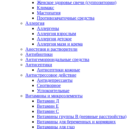
Женское здоровье свечи (суппозитории)
Климакс
Мастопатия
Противозачаточные средства
Аллергия
Аллергены
Аллергия взрослым
Аллергия детское
Аллергия мази и крема
Анестезия и растворители
Антибиотики
Антигеморроидальные средства
Антисептики
Антисептики кожные
Антистрессовое действие
Антидепрессанты
Снотворное
Успокоительные
Витамины и микроэлементы
Витамин Д
Витамин Е
Витамин С
Витамины группы В (нервные расстройства)
Витамины для беременных и кормящих
Витамины для глаз