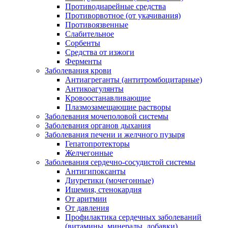
Противодиарейные средства
Противорвотное (от укачивания)
Противоязвенные
Слабительное
Сорбенты
Средства от изжоги
Ферменты
Заболевания крови
Антиагреганты (антитромбоцитарные)
Антикоагулянты
Кровоостанавливающие
Плазмозамещающие растворы
Заболевания мочеполовой системы
Заболевания органов дыхания
Заболевания печени и желчного пузыря
Гепатопротекторы
Желчегонные
Заболевания сердечно-сосудистой системы
Антигипоксанты
Диуретики (мочегонные)
Ишемия, стенокардия
От аритмии
От давления
Профилактика сердечных заболеваний
(витамины, минералы, добавки)