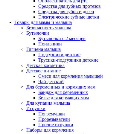
Ополаскиватель для рта
Средства для зубных протезов
Средства для зубов и десен
Электрические зубные щетки
Товары для мамы и малыша
Безопасность малыша
Бутылочки
Бутылочки с 2 месяцев
Поильники
Гигиена малыша
Подгузники детские
Трусики-подгузники детские
Детская косметика
Детское питание
Смеси для кормления малышей
Чай детский
Для беременных и кормящих мам
Бандаж для беременных
Белье для кормящих мам
Для купания малыша
Игрушки
Погремушки
Прорезыватели
Прочие игрушки
Наборы для кормления