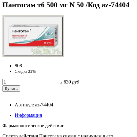
Пантогам тб 500 мг N 50 /Код az-74404
808
Скидка 22%
630
руб
x
Артикул: az-74404
Информация
Фармакологическое действие
Спектр действия Пантогама связан с наличием в его