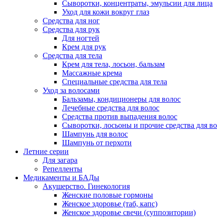
Сыворотки, концентраты, эмульсии для лица
Уход для кожи вокруг глаз
Средства для ног
Средства для рук
Для ногтей
Крем для рук
Средства для тела
Крем для тела, лосьон, бальзам
Массажные крема
Специальные средства для тела
Уход за волосами
Бальзамы, кондиционеры для волос
Лечебные средства для волос
Средства против выпадения волос
Сыворотки, лосьоны и прочие средства для в
Шампунь для волос
Шампунь от перхоти
Летние серии
Для загара
Репелленты
Медикаменты и БАДы
Акушерство. Гинекология
Женские половые гормоны
Женское здоровье (таб, капс)
Женское здоровье свечи (суппозитории)