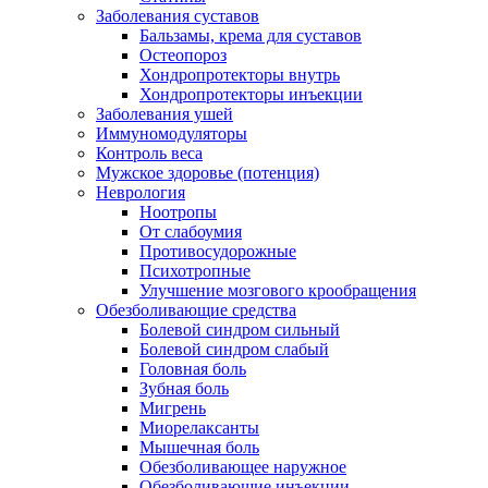
Заболевания суставов
Бальзамы, крема для суставов
Остеопороз
Хондропротекторы внутрь
Хондропротекторы инъекции
Заболевания ушей
Иммуномодуляторы
Контроль веса
Мужское здоровье (потенция)
Неврология
Ноотропы
От слабоумия
Противосудорожные
Психотропные
Улучшение мозгового крообращения
Обезболивающие средства
Болевой синдром сильный
Болевой синдром слабый
Головная боль
Зубная боль
Мигрень
Миорелаксанты
Мышечная боль
Обезболивающее наружное
Обезболивающие инъекции