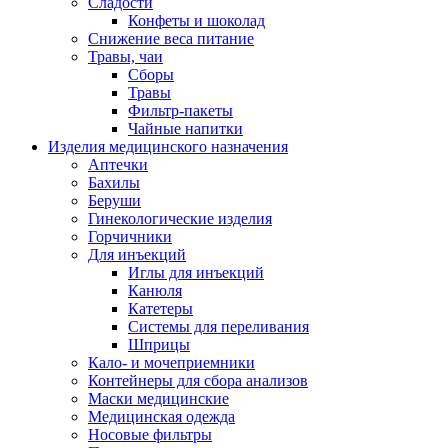
Сладости
Конфеты и шоколад
Снижение веса питание
Травы, чаи
Сборы
Травы
Фильтр-пакеты
Чайные напитки
Изделия медицинского назначения
Аптечки
Бахилы
Беруши
Гинекологические изделия
Горчичники
Для инъекций
Иглы для инъекций
Канюля
Катетеры
Системы для переливания
Шприцы
Кало- и мочеприемники
Контейнеры для сбора анализов
Маски медицинские
Медицинская одежда
Носовые фильтры