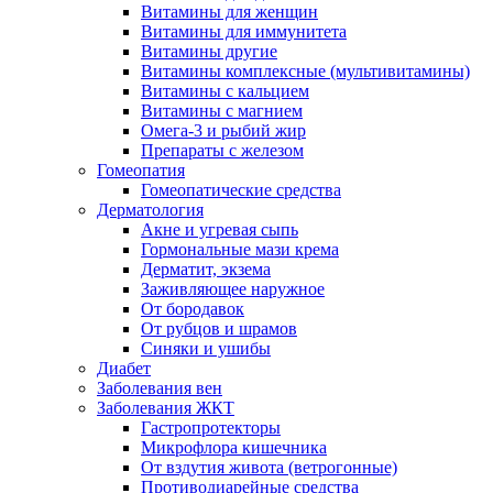
Витамины для женщин
Витамины для иммунитета
Витамины другие
Витамины комплексные (мультивитамины)
Витамины с кальцием
Витамины с магнием
Омега-3 и рыбий жир
Препараты с железом
Гомеопатия
Гомеопатические средства
Дерматология
Акне и угревая сыпь
Гормональные мази крема
Дерматит, экзема
Заживляющее наружное
От бородавок
От рубцов и шрамов
Синяки и ушибы
Диабет
Заболевания вен
Заболевания ЖКТ
Гастропротекторы
Микрофлора кишечника
От вздутия живота (ветрогонные)
Противодиарейные средства