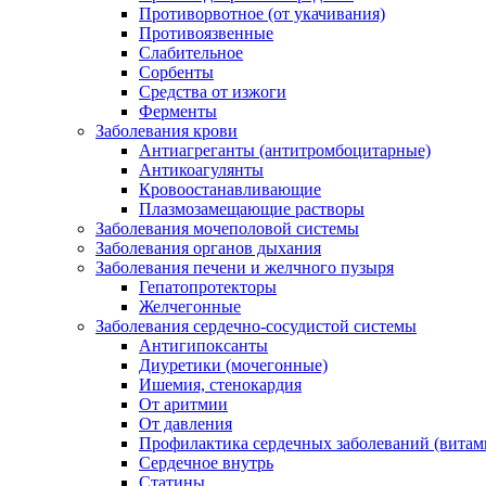
Противорвотное (от укачивания)
Противоязвенные
Слабительное
Сорбенты
Средства от изжоги
Ферменты
Заболевания крови
Антиагреганты (антитромбоцитарные)
Антикоагулянты
Кровоостанавливающие
Плазмозамещающие растворы
Заболевания мочеполовой системы
Заболевания органов дыхания
Заболевания печени и желчного пузыря
Гепатопротекторы
Желчегонные
Заболевания сердечно-сосудистой системы
Антигипоксанты
Диуретики (мочегонные)
Ишемия, стенокардия
От аритмии
От давления
Профилактика сердечных заболеваний (витам
Сердечное внутрь
Статины