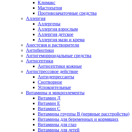
Климакс
Мастопатия
Противозачаточные средства
Аллергия
Аллергены
Аллергия взрослым
Аллергия детское
Аллергия мази и крема
Анестезия и растворители
Антибиотики
Антигеморроидальные средства
Антисептики
Антисептики кожные
Антистрессовое действие
Антидепрессанты
Снотворное
Успокоительные
Витамины и микроэлементы
Витамин Д
Витамин Е
Витамин С
Витамины группы В (нервные расстройства)
Витамины для беременных и кормящих
Витамины для глаз
Витамины для детей