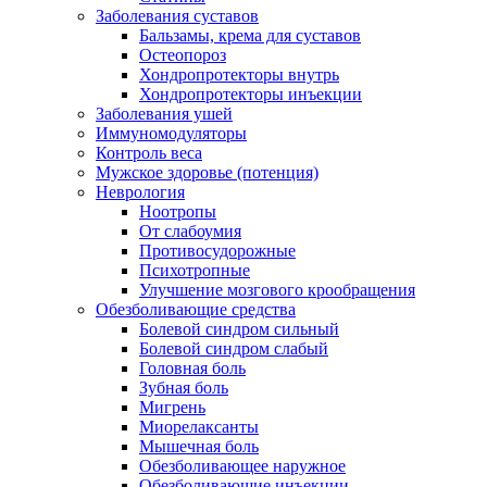
Заболевания суставов
Бальзамы, крема для суставов
Остеопороз
Хондропротекторы внутрь
Хондропротекторы инъекции
Заболевания ушей
Иммуномодуляторы
Контроль веса
Мужское здоровье (потенция)
Неврология
Ноотропы
От слабоумия
Противосудорожные
Психотропные
Улучшение мозгового крообращения
Обезболивающие средства
Болевой синдром сильный
Болевой синдром слабый
Головная боль
Зубная боль
Мигрень
Миорелаксанты
Мышечная боль
Обезболивающее наружное
Обезболивающие инъекции