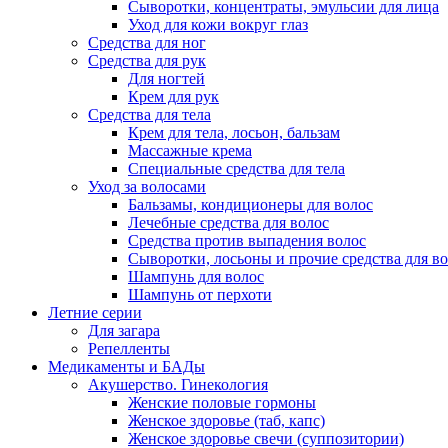
Сыворотки, концентраты, эмульсии для лица
Уход для кожи вокруг глаз
Средства для ног
Средства для рук
Для ногтей
Крем для рук
Средства для тела
Крем для тела, лосьон, бальзам
Массажные крема
Специальные средства для тела
Уход за волосами
Бальзамы, кондиционеры для волос
Лечебные средства для волос
Средства против выпадения волос
Сыворотки, лосьоны и прочие средства для в
Шампунь для волос
Шампунь от перхоти
Летние серии
Для загара
Репелленты
Медикаменты и БАДы
Акушерство. Гинекология
Женские половые гормоны
Женское здоровье (таб, капс)
Женское здоровье свечи (суппозитории)