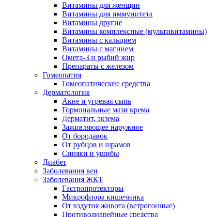
Витамины для женщин
Витамины для иммунитета
Витамины другие
Витамины комплексные (мультивитамины)
Витамины с кальцием
Витамины с магнием
Омега-3 и рыбий жир
Препараты с железом
Гомеопатия
Гомеопатические средства
Дерматология
Акне и угревая сыпь
Гормональные мази крема
Дерматит, экзема
Заживляющее наружное
От бородавок
От рубцов и шрамов
Синяки и ушибы
Диабет
Заболевания вен
Заболевания ЖКТ
Гастропротекторы
Микрофлора кишечника
От вздутия живота (ветрогонные)
Противодиарейные средства