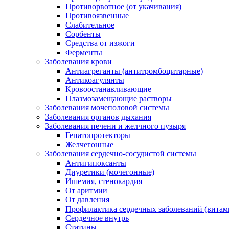
Противорвотное (от укачивания)
Противоязвенные
Слабительное
Сорбенты
Средства от изжоги
Ферменты
Заболевания крови
Антиагреганты (антитромбоцитарные)
Антикоагулянты
Кровоостанавливающие
Плазмозамещающие растворы
Заболевания мочеполовой системы
Заболевания органов дыхания
Заболевания печени и желчного пузыря
Гепатопротекторы
Желчегонные
Заболевания сердечно-сосудистой системы
Антигипоксанты
Диуретики (мочегонные)
Ишемия, стенокардия
От аритмии
От давления
Профилактика сердечных заболеваний (витам
Сердечное внутрь
Статины