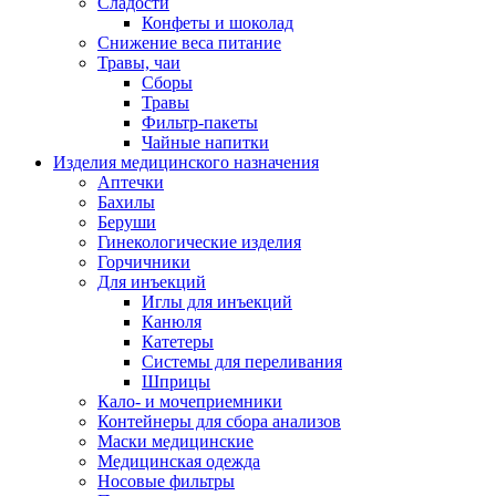
Сладости
Конфеты и шоколад
Снижение веса питание
Травы, чаи
Сборы
Травы
Фильтр-пакеты
Чайные напитки
Изделия медицинского назначения
Аптечки
Бахилы
Беруши
Гинекологические изделия
Горчичники
Для инъекций
Иглы для инъекций
Канюля
Катетеры
Системы для переливания
Шприцы
Кало- и мочеприемники
Контейнеры для сбора анализов
Маски медицинские
Медицинская одежда
Носовые фильтры