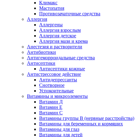
Климакс
Мастопатия
Противозачаточные средства
Аллергия
Аллергены
Аллергия взрослым
Аллергия детское
Аллергия мази и крема
Анестезия и растворители
Антибиотики
Антигеморроидальные средства
Антисептики
Антисептики кожные
Антистрессовое действие
Антидепрессанты
Снотворное
Успокоительные
Витамины и микроэлементы
Витамин Д
Витамин Е
Витамин С
Витамины группы В (нервные расстройства)
Витамины для беременных и кормящих
Витамины для глаз
Витамины для детей