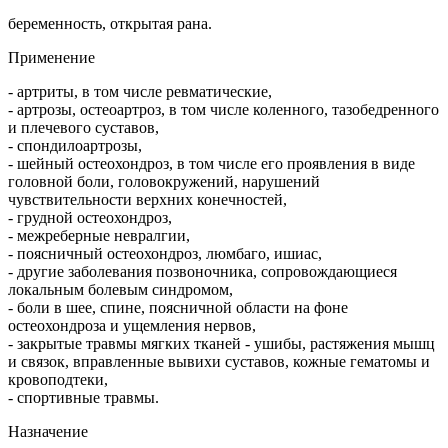
беременность, открытая рана.
Применение
- артриты, в том числе ревматические,
- артрозы, остеоартроз, в том числе коленного, тазобедренного
и плечевого суставов,
- спондилоартрозы,
- шейный остеохондроз, в том числе его проявления в виде
головной боли, головокружений, нарушений
чувствительности верхних конечностей,
- грудной остеохондроз,
- межреберные невралгии,
- поясничный остеохондроз, люмбаго, ишиас,
- другие заболевания позвоночника, сопровождающиеся
локальным болевым синдромом,
- боли в шее, спине, поясничной области на фоне
остеохондроза и ущемления нервов,
- закрытые травмы мягких тканей - ушибы, растяжения мышц
и связок, вправленные вывихи суставов, кожные гематомы и
кровоподтеки,
- спортивные травмы.
Назначение