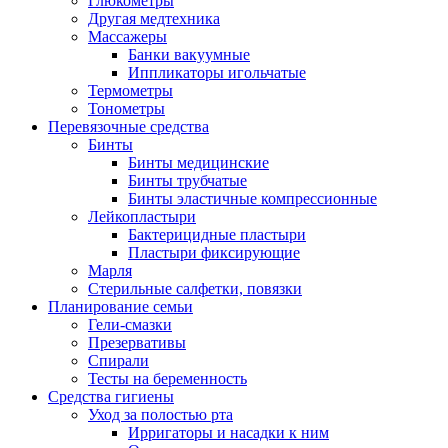
Глюкометры
Другая медтехника
Массажеры
Банки вакуумные
Иппликаторы игольчатые
Термометры
Тонометры
Перевязочные средства
Бинты
Бинты медицинские
Бинты трубчатые
Бинты эластичные компрессионные
Лейкопластыри
Бактерицидные пластыри
Пластыри фиксирующие
Марля
Стерильные салфетки, повязки
Планирование семьи
Гели-смазки
Презервативы
Спирали
Тесты на беременность
Средства гигиены
Уход за полостью рта
Ирригаторы и насадки к ним