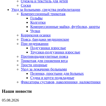
Одежда и текстиль для детей
Соски
Уход за больными, средства реабилитации
Компрессионный трикотаж
Гольфы
Колготки
Компрессионные майки, футболки, шорты
Чулки
Коррекция осанки
Пояса, бандажи медицинские
При недержании
Подгузники взрослые
Трусики-подгузники взрослые
Противорадикулитные пояса
Трикотаж для снижения веса
Трости опорные
Уход за лежачими больными
Пеленки, простыни для больных
Судна и круги подкладные
Фиксаторы суставов, наколенники, налокотники
Наши новости
05.08.2026