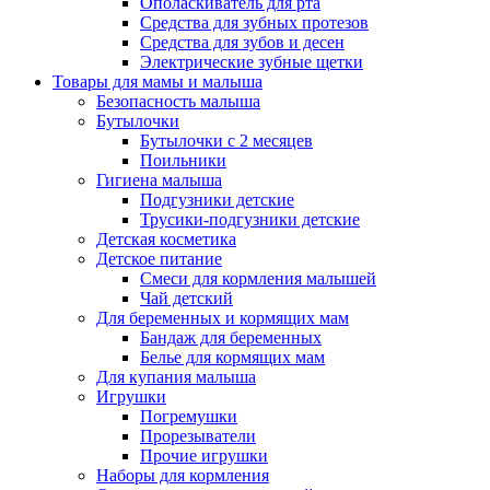
Ополаскиватель для рта
Средства для зубных протезов
Средства для зубов и десен
Электрические зубные щетки
Товары для мамы и малыша
Безопасность малыша
Бутылочки
Бутылочки с 2 месяцев
Поильники
Гигиена малыша
Подгузники детские
Трусики-подгузники детские
Детская косметика
Детское питание
Смеси для кормления малышей
Чай детский
Для беременных и кормящих мам
Бандаж для беременных
Белье для кормящих мам
Для купания малыша
Игрушки
Погремушки
Прорезыватели
Прочие игрушки
Наборы для кормления