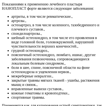
Показаниями к применению лечебного пластыря
НАНОПЛАСТ форте являются следующие заболевания:
артриты, в том числе ревматические.,
артрозы.,
остеоартроз, в том числе коленного, тазобедренного и
плечевого суставов.,
спондилоартрозы.,
шейный остеохондроз, в том числе его проявления в
виде головной боли, головокружений, нарушений
чувствительности верхних конечностей.,
грудной остеохондроз.,
поясничный остеохондроз, люмбаго, ишиас, другие
заболевания позвоночника, сопровождающиеся
локальным болевым синдромом.,
боли в шее, спине, поясничной области на фоне
остеохондроза и ущемления нервов.,
межреберные невралгии.,
закрытые травмы мягких тканей - ушибы, растяжения
мышц и связок.,
вправленные вывихи суставов.,
кожные гематомы и кровоподтеки.,
спортивные травмы.
Применяется как для купирования острой симптоматики, так