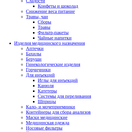
Сладости
Конфеты и шоколад
Снижение веса питание
Травы, чаи
Сборы
Травы
Фильтр-пакеты
Чайные напитки
Изделия медицинского назначения
Аптечки
Бахилы
Беруши
Гинекологические изделия
Горчичники
Для инъекций
Иглы для инъекций
Канюля
Катетеры
Системы для переливания
Шприцы
Кало- и мочеприемники
Контейнеры для сбора анализов
Маски медицинские
Медицинская одежда
Носовые фильтры