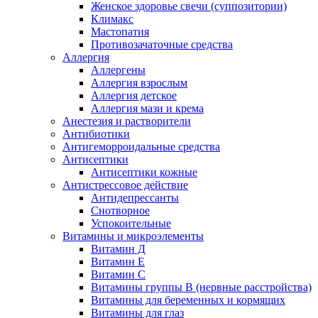
Женское здоровье свечи (суппозитории)
Климакс
Мастопатия
Противозачаточные средства
Аллергия
Аллергены
Аллергия взрослым
Аллергия детское
Аллергия мази и крема
Анестезия и растворители
Антибиотики
Антигеморроидальные средства
Антисептики
Антисептики кожные
Антистрессовое действие
Антидепрессанты
Снотворное
Успокоительные
Витамины и микроэлементы
Витамин Д
Витамин Е
Витамин С
Витамины группы В (нервные расстройства)
Витамины для беременных и кормящих
Витамины для глаз