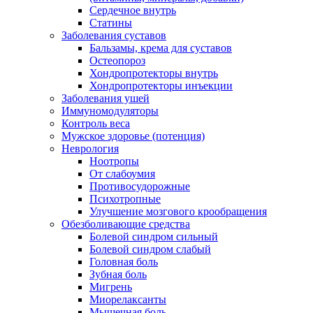
Сердечное внутрь
Статины
Заболевания суставов
Бальзамы, крема для суставов
Остеопороз
Хондропротекторы внутрь
Хондропротекторы инъекции
Заболевания ушей
Иммуномодуляторы
Контроль веса
Мужское здоровье (потенция)
Неврология
Ноотропы
От слабоумия
Противосудорожные
Психотропные
Улучшение мозгового крообращения
Обезболивающие средства
Болевой синдром сильный
Болевой синдром слабый
Головная боль
Зубная боль
Мигрень
Миорелаксанты
Мышечная боль