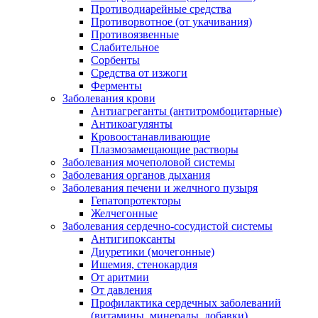
Противодиарейные средства
Противорвотное (от укачивания)
Противоязвенные
Слабительное
Сорбенты
Средства от изжоги
Ферменты
Заболевания крови
Антиагреганты (антитромбоцитарные)
Антикоагулянты
Кровоостанавливающие
Плазмозамещающие растворы
Заболевания мочеполовой системы
Заболевания органов дыхания
Заболевания печени и желчного пузыря
Гепатопротекторы
Желчегонные
Заболевания сердечно-сосудистой системы
Антигипоксанты
Диуретики (мочегонные)
Ишемия, стенокардия
От аритмии
От давления
Профилактика сердечных заболеваний
(витамины, минералы, добавки)