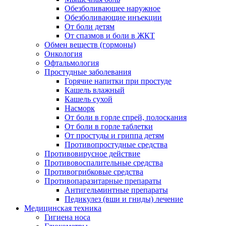
Обезболивающее наружное
Обезболивающие инъекции
От боли детям
От спазмов и боли в ЖКТ
Обмен веществ (гормоны)
Онкология
Офтальмология
Простудные заболевания
Горячие напитки при простуде
Кашель влажный
Кашель сухой
Насморк
От боли в горле спрей, полоскания
От боли в горле таблетки
От простуды и гриппа детям
Противопростудные средства
Противовирусное действие
Противовоспалительные средства
Противогрибковые средства
Противопаразитарные препараты
Антигельминтные препараты
Педикулез (вши и гниды) лечение
Медицинская техника
Гигиена носа