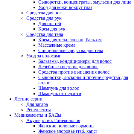
Сыворотки, концентраты, эмульсии для лица
Уход для кожи вокруг глаз
Средства для ног
Средства для рук
Для ногтей
Крем для рук
Средства для тела
Крем для тела, лосьон, бальзам
Массажные крема
Специальные средства для тела
Уход за волосами
Бальзамы, кондиционеры для волос
Лечебные средства для волос
Средства против выпадения волос
Сыворотки, лосьоны и прочие средства для
волос
Шампунь для волос
Шампунь от перхоти
Летние серии
Для загара
Репелленты
Медикаменты и БАДы
Акушерство. Гинекология
Женские половые гормоны
Женское здоровье (таб, капс)