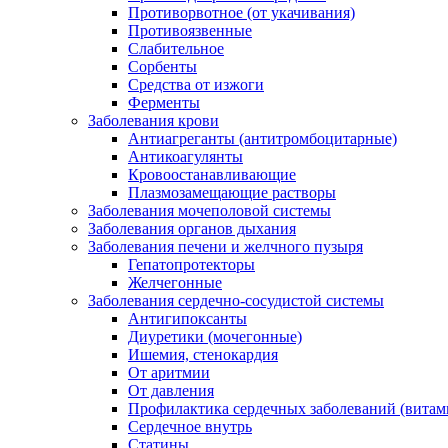
Противорвотное (от укачивания)
Противоязвенные
Слабительное
Сорбенты
Средства от изжоги
Ферменты
Заболевания крови
Антиагреганты (антитромбоцитарные)
Антикоагулянты
Кровоостанавливающие
Плазмозамещающие растворы
Заболевания мочеполовой системы
Заболевания органов дыхания
Заболевания печени и желчного пузыря
Гепатопротекторы
Желчегонные
Заболевания сердечно-сосудистой системы
Антигипоксанты
Диуретики (мочегонные)
Ишемия, стенокардия
От аритмии
От давления
Профилактика сердечных заболеваний (витам
Сердечное внутрь
Статины