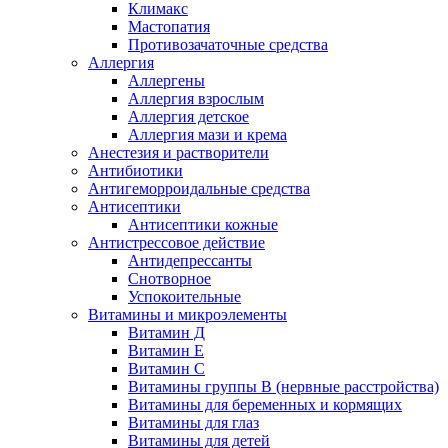
Климакс
Мастопатия
Противозачаточные средства
Аллергия
Аллергены
Аллергия взрослым
Аллергия детское
Аллергия мази и крема
Анестезия и растворители
Антибиотики
Антигеморроидальные средства
Антисептики
Антисептики кожные
Антистрессовое действие
Антидепрессанты
Снотворное
Успокоительные
Витамины и микроэлементы
Витамин Д
Витамин Е
Витамин С
Витамины группы В (нервные расстройства)
Витамины для беременных и кормящих
Витамины для глаз
Витамины для детей