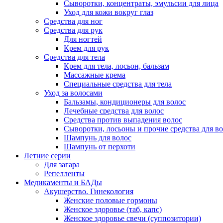
Сыворотки, концентраты, эмульсии для лица
Уход для кожи вокруг глаз
Средства для ног
Средства для рук
Для ногтей
Крем для рук
Средства для тела
Крем для тела, лосьон, бальзам
Массажные крема
Специальные средства для тела
Уход за волосами
Бальзамы, кондиционеры для волос
Лечебные средства для волос
Средства против выпадения волос
Сыворотки, лосьоны и прочие средства для в
Шампунь для волос
Шампунь от перхоти
Летние серии
Для загара
Репелленты
Медикаменты и БАДы
Акушерство. Гинекология
Женские половые гормоны
Женское здоровье (таб, капс)
Женское здоровье свечи (суппозитории)