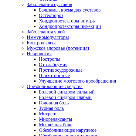
Заболевания суставов
Бальзамы, крема для суставов
Остеопороз
Хондропротекторы внутрь
Хондропротекторы инъекции
Заболевания ушей
Иммуномодуляторы
Контроль веса
Мужское здоровье (потенция)
Неврология
Ноотропы
От слабоумия
Противосудорожные
Психотропные
Улучшение мозгового крообращения
Обезболивающие средства
Болевой синдром сильный
Болевой синдром слабый
Головная боль
Зубная боль
Мигрень
Миорелаксанты
Мышечная боль
Обезболивающее наружное
Обезболивающие инъекции