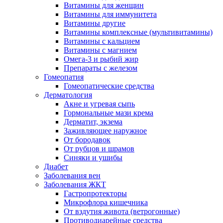
Витамины для женщин
Витамины для иммунитета
Витамины другие
Витамины комплексные (мультивитамины)
Витамины с кальцием
Витамины с магнием
Омега-3 и рыбий жир
Препараты с железом
Гомеопатия
Гомеопатические средства
Дерматология
Акне и угревая сыпь
Гормональные мази крема
Дерматит, экзема
Заживляющее наружное
От бородавок
От рубцов и шрамов
Синяки и ушибы
Диабет
Заболевания вен
Заболевания ЖКТ
Гастропротекторы
Микрофлора кишечника
От вздутия живота (ветрогонные)
Противодиарейные средства