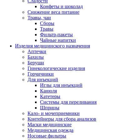
Сладости
Конфеты и шоколад
Снижение веса питание
Травы, чаи
Сборы
Травы
Фильтр-пакеты
Чайные напитки
Изделия медицинского назначения
Аптечки
Бахилы
Беруши
Гинекологические изделия
Горчичники
Для инъекций
Иглы для инъекций
Канюля
Катетеры
Системы для переливания
Шприцы
Кало- и мочеприемники
Контейнеры для сбора анализов
Маски медицинские
Медицинская одежда
Носовые фильтры