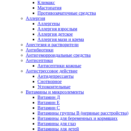
Климакс
Мастопатия
Противозачаточные средства
Аллергия
Аллергены
Аллергия взрослым
Аллергия детское
Аллергия мази и крема
Анестезия и растворители
Антибиотики
Антигеморроидальные средства
Антисептики
Антисептики кожные
Антистрессовое действие
Антидепрессанты
Снотворное
Успокоительные
Витамины и микроэлементы
Витамин Д
Витамин Е
Витамин С
Витамины группы В (нервные расстройства)
Витамины для беременных и кормящих
Витамины для глаз
Витамины для детей