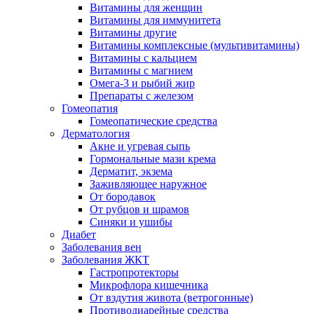
Витамины для женщин
Витамины для иммунитета
Витамины другие
Витамины комплексные (мультивитамины)
Витамины с кальцием
Витамины с магнием
Омега-3 и рыбий жир
Препараты с железом
Гомеопатия
Гомеопатические средства
Дерматология
Акне и угревая сыпь
Гормональные мази крема
Дерматит, экзема
Заживляющее наружное
От бородавок
От рубцов и шрамов
Синяки и ушибы
Диабет
Заболевания вен
Заболевания ЖКТ
Гастропротекторы
Микрофлора кишечника
От вздутия живота (ветрогонные)
Противодиарейные средства