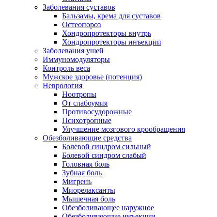
Заболевания суставов
Бальзамы, крема для суставов
Остеопороз
Хондропротекторы внутрь
Хондропротекторы инъекции
Заболевания ушей
Иммуномодуляторы
Контроль веса
Мужское здоровье (потенция)
Неврология
Ноотропы
От слабоумия
Противосудорожные
Психотропные
Улучшение мозгового крообращения
Обезболивающие средства
Болевой синдром сильный
Болевой синдром слабый
Головная боль
Зубная боль
Мигрень
Миорелаксанты
Мышечная боль
Обезболивающее наружное
Обезболивающие инъекции