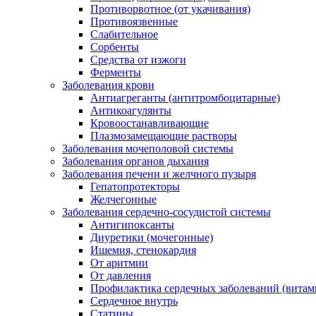
Противорвотное (от укачивания)
Противоязвенные
Слабительное
Сорбенты
Средства от изжоги
Ферменты
Заболевания крови
Антиагреганты (антитромбоцитарные)
Антикоагулянты
Кровоостанавливающие
Плазмозамещающие растворы
Заболевания мочеполовой системы
Заболевания органов дыхания
Заболевания печени и желчного пузыря
Гепатопротекторы
Желчегонные
Заболевания сердечно-сосудистой системы
Антигипоксанты
Диуретики (мочегонные)
Ишемия, стенокардия
От аритмии
От давления
Профилактика сердечных заболеваний (витам
Сердечное внутрь
Статины