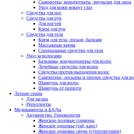
Сыворотки, концентраты, эмульсии для лица
Уход для кожи вокруг глаз
Средства для ног
Средства для рук
Для ногтей
Крем для рук
Средства для тела
Крем для тела, лосьон, бальзам
Массажные крема
Специальные средства для тела
Уход за волосами
Бальзамы, кондиционеры для волос
Лечебные средства для волос
Средства против выпадения волос
Сыворотки, лосьоны и прочие средства для в
Шампунь для волос
Шампунь от перхоти
Летние серии
Для загара
Репелленты
Медикаменты и БАДы
Акушерство. Гинекология
Женские половые гормоны
Женское здоровье (таб, капс)
Женское здоровье свечи (суппозитории)