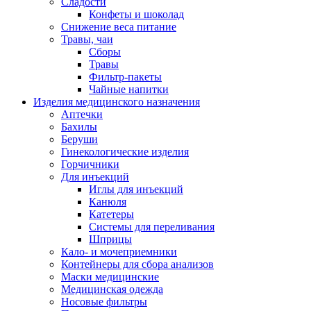
Сладости
Конфеты и шоколад
Снижение веса питание
Травы, чаи
Сборы
Травы
Фильтр-пакеты
Чайные напитки
Изделия медицинского назначения
Аптечки
Бахилы
Беруши
Гинекологические изделия
Горчичники
Для инъекций
Иглы для инъекций
Канюля
Катетеры
Системы для переливания
Шприцы
Кало- и мочеприемники
Контейнеры для сбора анализов
Маски медицинские
Медицинская одежда
Носовые фильтры