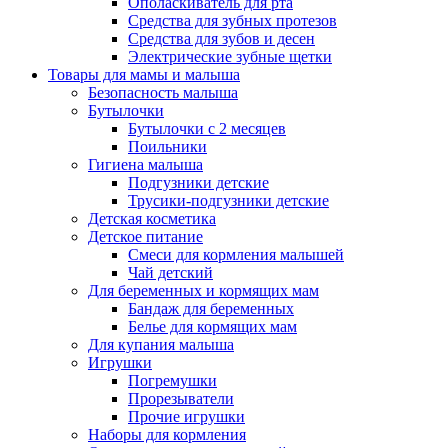
Ополаскиватель для рта
Средства для зубных протезов
Средства для зубов и десен
Электрические зубные щетки
Товары для мамы и малыша
Безопасность малыша
Бутылочки
Бутылочки с 2 месяцев
Поильники
Гигиена малыша
Подгузники детские
Трусики-подгузники детские
Детская косметика
Детское питание
Смеси для кормления малышей
Чай детский
Для беременных и кормящих мам
Бандаж для беременных
Белье для кормящих мам
Для купания малыша
Игрушки
Погремушки
Прорезыватели
Прочие игрушки
Наборы для кормления