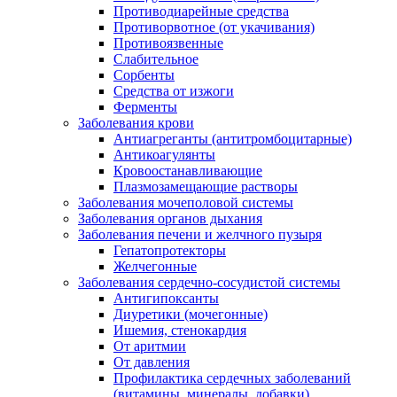
Противодиарейные средства
Противорвотное (от укачивания)
Противоязвенные
Слабительное
Сорбенты
Средства от изжоги
Ферменты
Заболевания крови
Антиагреганты (антитромбоцитарные)
Антикоагулянты
Кровоостанавливающие
Плазмозамещающие растворы
Заболевания мочеполовой системы
Заболевания органов дыхания
Заболевания печени и желчного пузыря
Гепатопротекторы
Желчегонные
Заболевания сердечно-сосудистой системы
Антигипоксанты
Диуретики (мочегонные)
Ишемия, стенокардия
От аритмии
От давления
Профилактика сердечных заболеваний
(витамины, минералы, добавки)