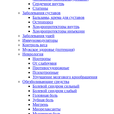
Сердечное внутрь
Статины
Заболевания суставов
Бальзамы, крема для суставов
Остеопороз
Хондропротекторы внутрь
Хондропротекторы инъекции
Заболевания ушей
Иммуномодуляторы
Контроль веса
Мужское здоровье (потенция)
Неврология
Ноотропы
От слабоумия
Противосудорожные
Психотропные
Улучшение мозгового крообращения
Обезболивающие средства
Болевой синдром сильный
Болевой синдром слабый
Головная боль
Зубная боль
Мигрень
Миорелаксанты
Мышечная боль