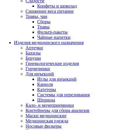
Сладости
Конфеты и шоколад
Снижение веса питание
Травы, чаи
Сборы
Травы
Фильтр-пакеты
Чайные напитки
Изделия медицинского назначения
Аптечки
Бахилы
Беруши
Гинекологические изделия
Горчичники
Для инъекций
Иглы для инъекций
Канюля
Катетеры
Системы для переливания
Шприцы
Кало- и мочеприемники
Контейнеры для сбора анализов
Маски медицинские
Медицинская одежда
Носовые фильтры