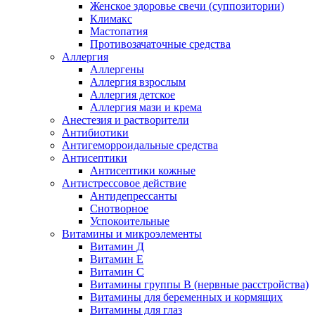
Женское здоровье свечи (суппозитории)
Климакс
Мастопатия
Противозачаточные средства
Аллергия
Аллергены
Аллергия взрослым
Аллергия детское
Аллергия мази и крема
Анестезия и растворители
Антибиотики
Антигеморроидальные средства
Антисептики
Антисептики кожные
Антистрессовое действие
Антидепрессанты
Снотворное
Успокоительные
Витамины и микроэлементы
Витамин Д
Витамин Е
Витамин С
Витамины группы В (нервные расстройства)
Витамины для беременных и кормящих
Витамины для глаз