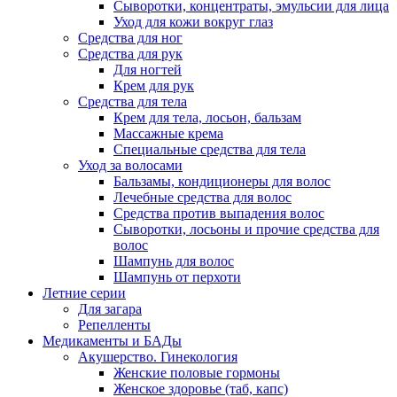
Сыворотки, концентраты, эмульсии для лица
Уход для кожи вокруг глаз
Средства для ног
Средства для рук
Для ногтей
Крем для рук
Средства для тела
Крем для тела, лосьон, бальзам
Массажные крема
Специальные средства для тела
Уход за волосами
Бальзамы, кондиционеры для волос
Лечебные средства для волос
Средства против выпадения волос
Сыворотки, лосьоны и прочие средства для
волос
Шампунь для волос
Шампунь от перхоти
Летние серии
Для загара
Репелленты
Медикаменты и БАДы
Акушерство. Гинекология
Женские половые гормоны
Женское здоровье (таб, капс)