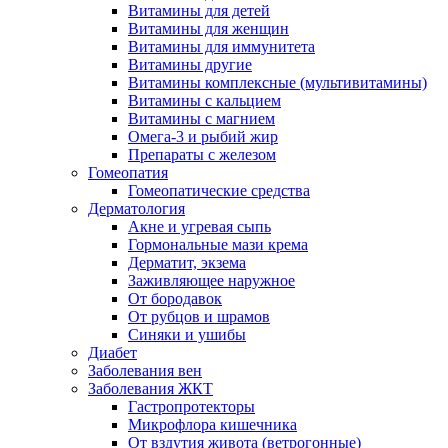
Витамины для детей
Витамины для женщин
Витамины для иммунитета
Витамины другие
Витамины комплексные (мультивитамины)
Витамины с кальцием
Витамины с магнием
Омега-3 и рыбий жир
Препараты с железом
Гомеопатия
Гомеопатические средства
Дерматология
Акне и угревая сыпь
Гормональные мази крема
Дерматит, экзема
Заживляющее наружное
От бородавок
От рубцов и шрамов
Синяки и ушибы
Диабет
Заболевания вен
Заболевания ЖКТ
Гастропротекторы
Микрофлора кишечника
От вздутия живота (ветрогонные)