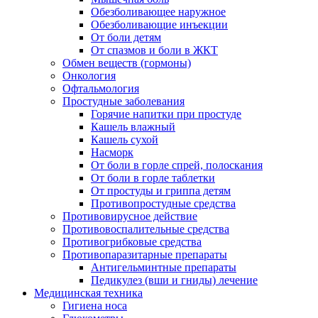
Обезболивающее наружное
Обезболивающие инъекции
От боли детям
От спазмов и боли в ЖКТ
Обмен веществ (гормоны)
Онкология
Офтальмология
Простудные заболевания
Горячие напитки при простуде
Кашель влажный
Кашель сухой
Насморк
От боли в горле спрей, полоскания
От боли в горле таблетки
От простуды и гриппа детям
Противопростудные средства
Противовирусное действие
Противовоспалительные средства
Противогрибковые средства
Противопаразитарные препараты
Антигельминтные препараты
Педикулез (вши и гниды) лечение
Медицинская техника
Гигиена носа