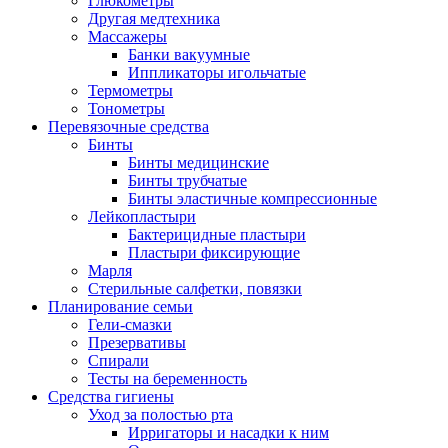
Глюкометры
Другая медтехника
Массажеры
Банки вакуумные
Иппликаторы игольчатые
Термометры
Тонометры
Перевязочные средства
Бинты
Бинты медицинские
Бинты трубчатые
Бинты эластичные компрессионные
Лейкопластыри
Бактерицидные пластыри
Пластыри фиксирующие
Марля
Стерильные салфетки, повязки
Планирование семьи
Гели-смазки
Презервативы
Спирали
Тесты на беременность
Средства гигиены
Уход за полостью рта
Ирригаторы и насадки к ним