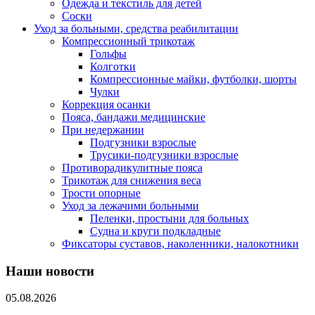
Одежда и текстиль для детей
Соски
Уход за больными, средства реабилитации
Компрессионный трикотаж
Гольфы
Колготки
Компрессионные майки, футболки, шорты
Чулки
Коррекция осанки
Пояса, бандажи медицинские
При недержании
Подгузники взрослые
Трусики-подгузники взрослые
Противорадикулитные пояса
Трикотаж для снижения веса
Трости опорные
Уход за лежачими больными
Пеленки, простыни для больных
Судна и круги подкладные
Фиксаторы суставов, наколенники, налокотники
Наши новости
05.08.2026