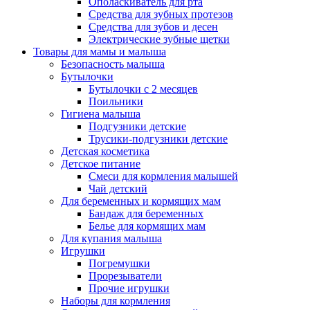
Ополаскиватель для рта
Средства для зубных протезов
Средства для зубов и десен
Электрические зубные щетки
Товары для мамы и малыша
Безопасность малыша
Бутылочки
Бутылочки с 2 месяцев
Поильники
Гигиена малыша
Подгузники детские
Трусики-подгузники детские
Детская косметика
Детское питание
Смеси для кормления малышей
Чай детский
Для беременных и кормящих мам
Бандаж для беременных
Белье для кормящих мам
Для купания малыша
Игрушки
Погремушки
Прорезыватели
Прочие игрушки
Наборы для кормления