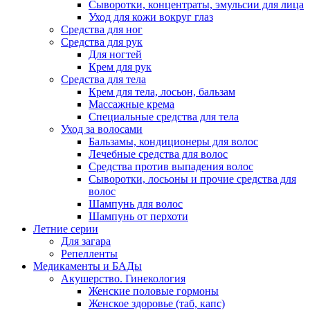
Сыворотки, концентраты, эмульсии для лица
Уход для кожи вокруг глаз
Средства для ног
Средства для рук
Для ногтей
Крем для рук
Средства для тела
Крем для тела, лосьон, бальзам
Массажные крема
Специальные средства для тела
Уход за волосами
Бальзамы, кондиционеры для волос
Лечебные средства для волос
Средства против выпадения волос
Сыворотки, лосьоны и прочие средства для
волос
Шампунь для волос
Шампунь от перхоти
Летние серии
Для загара
Репелленты
Медикаменты и БАДы
Акушерство. Гинекология
Женские половые гормоны
Женское здоровье (таб, капс)