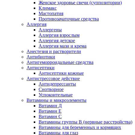
Женское здоровье свечи (суппозитории)
Климакс
Мастопатия
Противозачаточные средства
Аллергия
Аллергены
Аллергия взрослым
Аллергия детское
Аллергия мази и крема
Анестезия и растворители
Антибиотики
Антигеморроидальные средства
Антисептики
Антисептики кожные
Антистрессовое действие
Антидепрессанты
Снотворное
Успокоительные
Витамины и микроэлементы
Витамин Д
Витамин Е
Витамин С
Витамины группы В (нервные расстройства)
Витамины для беременных и кормящих
Витамины для глаз