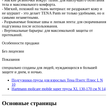
- Мягкие резиночки вокруг талии: для наилучшего облегания
тела и максимального комфорта.
- Мягкий, похожий на ткань материал: не раздражает кожу и
не шуршит - это делает TENA Pants не только удобными, но и
самыми незаметными.
- Разрываемые боковые швы и липкая лента: для сворачивания
подгузника после использования.
- Вертикальные барьеры: для максимальной защиты от
протеканий.
Особенности продажи
Без лицензии
Показания
специально созданы для людей, нуждающихся в большей
защите и днем, и ночью.
Подгузники-трусы для взрослых Тена Пэнтс Плюс L N
10
Hartmann molicare mobile super трусы XL 130-170 см N 14
Основные
страницы