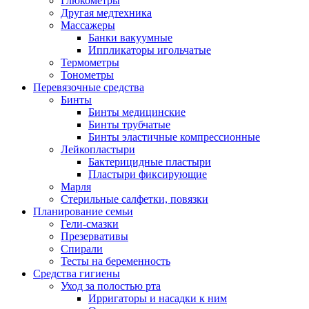
Глюкометры
Другая медтехника
Массажеры
Банки вакуумные
Иппликаторы игольчатые
Термометры
Тонометры
Перевязочные средства
Бинты
Бинты медицинские
Бинты трубчатые
Бинты эластичные компрессионные
Лейкопластыри
Бактерицидные пластыри
Пластыри фиксирующие
Марля
Стерильные салфетки, повязки
Планирование семьи
Гели-смазки
Презервативы
Спирали
Тесты на беременность
Средства гигиены
Уход за полостью рта
Ирригаторы и насадки к ним