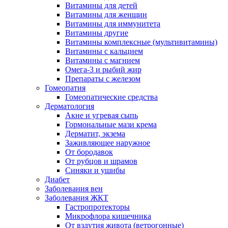
Витамины для детей
Витамины для женщин
Витамины для иммунитета
Витамины другие
Витамины комплексные (мультивитамины)
Витамины с кальцием
Витамины с магнием
Омега-3 и рыбий жир
Препараты с железом
Гомеопатия
Гомеопатические средства
Дерматология
Акне и угревая сыпь
Гормональные мази крема
Дерматит, экзема
Заживляющее наружное
От бородавок
От рубцов и шрамов
Синяки и ушибы
Диабет
Заболевания вен
Заболевания ЖКТ
Гастропротекторы
Микрофлора кишечника
От вздутия живота (ветрогонные)