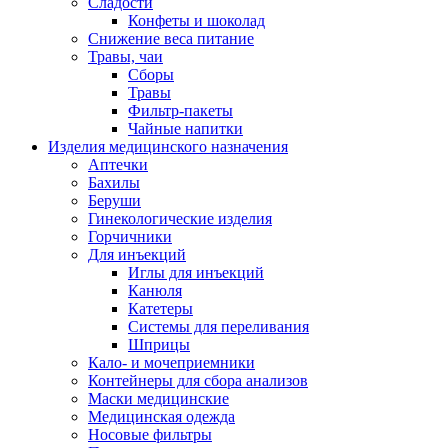
Сладости
Конфеты и шоколад
Снижение веса питание
Травы, чаи
Сборы
Травы
Фильтр-пакеты
Чайные напитки
Изделия медицинского назначения
Аптечки
Бахилы
Беруши
Гинекологические изделия
Горчичники
Для инъекций
Иглы для инъекций
Канюля
Катетеры
Системы для переливания
Шприцы
Кало- и мочеприемники
Контейнеры для сбора анализов
Маски медицинские
Медицинская одежда
Носовые фильтры