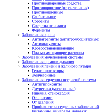
Противодиарейные средства
Противорвотное (от укачивания)
Противоязвенные
Слабительное
Сорбенты
Средства от изжоги
Ферменты
Заболевания крови
Антиагреганты (антитромбоцитарные)
Антикоагулянты
Кровоостанавливающие
Плазмозамещающие растворы
Заболевания мочеполовой системы
Заболевания органов дыхания
Заболевания печени и желчного пузыря
Гепатопротекторы
Желчегонные
Заболевания сердечно-сосудистой системы
Антигипоксанты
Диуретики (мочегонные)
Ишемия, стенокардия
От аритмии
От давления
Профилактика сердечных заболеваний
(витамины, минералы, добавки)