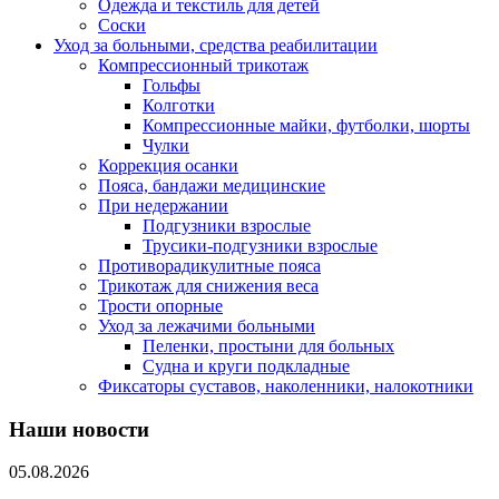
Одежда и текстиль для детей
Соски
Уход за больными, средства реабилитации
Компрессионный трикотаж
Гольфы
Колготки
Компрессионные майки, футболки, шорты
Чулки
Коррекция осанки
Пояса, бандажи медицинские
При недержании
Подгузники взрослые
Трусики-подгузники взрослые
Противорадикулитные пояса
Трикотаж для снижения веса
Трости опорные
Уход за лежачими больными
Пеленки, простыни для больных
Судна и круги подкладные
Фиксаторы суставов, наколенники, налокотники
Наши новости
05.08.2026