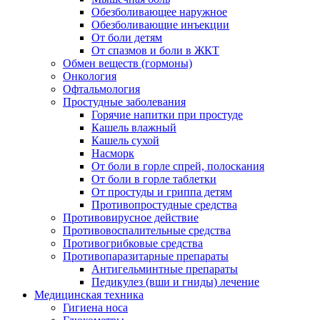
Обезболивающее наружное
Обезболивающие инъекции
От боли детям
От спазмов и боли в ЖКТ
Обмен веществ (гормоны)
Онкология
Офтальмология
Простудные заболевания
Горячие напитки при простуде
Кашель влажный
Кашель сухой
Насморк
От боли в горле спрей, полоскания
От боли в горле таблетки
От простуды и гриппа детям
Противопростудные средства
Противовирусное действие
Противовоспалительные средства
Противогрибковые средства
Противопаразитарные препараты
Антигельминтные препараты
Педикулез (вши и гниды) лечение
Медицинская техника
Гигиена носа