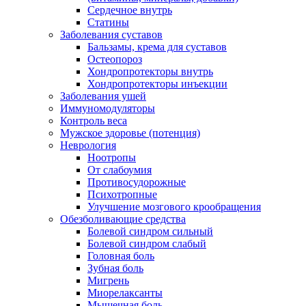
Сердечное внутрь
Статины
Заболевания суставов
Бальзамы, крема для суставов
Остеопороз
Хондропротекторы внутрь
Хондропротекторы инъекции
Заболевания ушей
Иммуномодуляторы
Контроль веса
Мужское здоровье (потенция)
Неврология
Ноотропы
От слабоумия
Противосудорожные
Психотропные
Улучшение мозгового крообращения
Обезболивающие средства
Болевой синдром сильный
Болевой синдром слабый
Головная боль
Зубная боль
Мигрень
Миорелаксанты
Мышечная боль