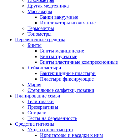
Глюкометры
Другая медтехника
Массажеры
Банки вакуумные
Иппликаторы игольчатые
Термометры
Тонометры
Перевязочные средства
Бинты
Бинты медицинские
Бинты трубчатые
Бинты эластичные компрессионные
Лейкопластыри
Бактерицидные пластыри
Пластыри фиксирующие
Марля
Стерильные салфетки, повязки
Планирование семьи
Гели-смазки
Презервативы
Спирали
Тесты на беременность
Средства гигиены
Уход за полостью рта
Ирригаторы и насадки к ним