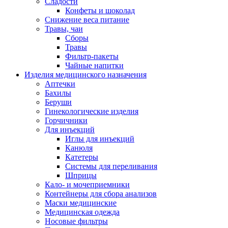
Сладости
Конфеты и шоколад
Снижение веса питание
Травы, чаи
Сборы
Травы
Фильтр-пакеты
Чайные напитки
Изделия медицинского назначения
Аптечки
Бахилы
Беруши
Гинекологические изделия
Горчичники
Для инъекций
Иглы для инъекций
Канюля
Катетеры
Системы для переливания
Шприцы
Кало- и мочеприемники
Контейнеры для сбора анализов
Маски медицинские
Медицинская одежда
Носовые фильтры