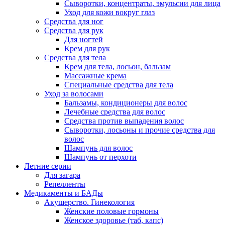
Сыворотки, концентраты, эмульсии для лица
Уход для кожи вокруг глаз
Средства для ног
Средства для рук
Для ногтей
Крем для рук
Средства для тела
Крем для тела, лосьон, бальзам
Массажные крема
Специальные средства для тела
Уход за волосами
Бальзамы, кондиционеры для волос
Лечебные средства для волос
Средства против выпадения волос
Сыворотки, лосьоны и прочие средства для
волос
Шампунь для волос
Шампунь от перхоти
Летние серии
Для загара
Репелленты
Медикаменты и БАДы
Акушерство. Гинекология
Женские половые гормоны
Женское здоровье (таб, капс)