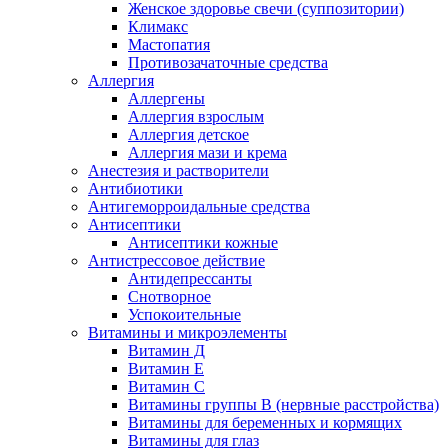
Женское здоровье свечи (суппозитории)
Климакс
Мастопатия
Противозачаточные средства
Аллергия
Аллергены
Аллергия взрослым
Аллергия детское
Аллергия мази и крема
Анестезия и растворители
Антибиотики
Антигеморроидальные средства
Антисептики
Антисептики кожные
Антистрессовое действие
Антидепрессанты
Снотворное
Успокоительные
Витамины и микроэлементы
Витамин Д
Витамин Е
Витамин С
Витамины группы В (нервные расстройства)
Витамины для беременных и кормящих
Витамины для глаз