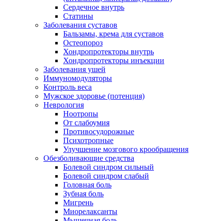
Сердечное внутрь
Статины
Заболевания суставов
Бальзамы, крема для суставов
Остеопороз
Хондропротекторы внутрь
Хондропротекторы инъекции
Заболевания ушей
Иммуномодуляторы
Контроль веса
Мужское здоровье (потенция)
Неврология
Ноотропы
От слабоумия
Противосудорожные
Психотропные
Улучшение мозгового крообращения
Обезболивающие средства
Болевой синдром сильный
Болевой синдром слабый
Головная боль
Зубная боль
Мигрень
Миорелаксанты
Мышечная боль