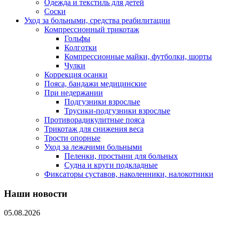
Одежда и текстиль для детей
Соски
Уход за больными, средства реабилитации
Компрессионный трикотаж
Гольфы
Колготки
Компрессионные майки, футболки, шорты
Чулки
Коррекция осанки
Пояса, бандажи медицинские
При недержании
Подгузники взрослые
Трусики-подгузники взрослые
Противорадикулитные пояса
Трикотаж для снижения веса
Трости опорные
Уход за лежачими больными
Пеленки, простыни для больных
Судна и круги подкладные
Фиксаторы суставов, наколенники, налокотники
Наши новости
05.08.2026