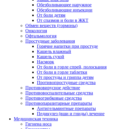
Обезболивающее наружное
Обезболивающие инъекции
От боли детям
От спазмов и боли в ЖКТ
Обмен веществ (гормоны)
Онкология
Офтальмология
Простудные заболевания
Горячие напитки при простуде
Кашель влажный
Кашель сухой
Насморк
От боли в горле спрей, полоскания
От боли в горле таблетки
От простуды и гриппа детям
Противопростудные средства
Противовирусное действие
Противовоспалительные средства
Противогрибковые средства
Противопаразитарные препараты
Антигельминтные препараты
Педикулез (вши и гниды) лечение
Медицинская техника
Гигиена носа