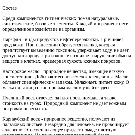
Состав
Среди компонентов гигиенических помад натуральные,
синтетические, базовые элементы. Каждый ингредиент несет
определенное воздействие на организм.
Парафин - виды продуктов нефтепереработки. Причиняет
вред кожи. При нанесении образуется пленка, которая
препятствует выведению токсинов, удерживает воду, не дает
доступ кислороду. При излишке возникает нарушение обмена
веществ в клетках, чрезмерная сухость кожных покровов.
Касторовое масло - природное вещество, имеющее вязкую
консистенцию. Добывают его из семечек клещевины. Масло
обладает специфическим запахом. Увлажняет, питает кожу. О
масках для лица с касторовым маслом узнайте здесь.
Пчелиный воск отвечает за плотность помады, а также
стойкость на губах. Природный компонент не дает кожным
покровам пересыхать.
Карнаубский воск - природное вещество, получают из
пальмовых листьев. Безвредно для человека, не провоцирует
аллергию. Это составляющее придает помаде плотную