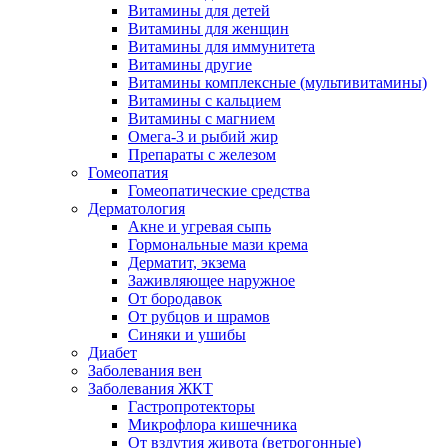
Витамины для детей
Витамины для женщин
Витамины для иммунитета
Витамины другие
Витамины комплексные (мультивитамины)
Витамины с кальцием
Витамины с магнием
Омега-3 и рыбий жир
Препараты с железом
Гомеопатия
Гомеопатические средства
Дерматология
Акне и угревая сыпь
Гормональные мази крема
Дерматит, экзема
Заживляющее наружное
От бородавок
От рубцов и шрамов
Синяки и ушибы
Диабет
Заболевания вен
Заболевания ЖКТ
Гастропротекторы
Микрофлора кишечника
От вздутия живота (ветрогонные)