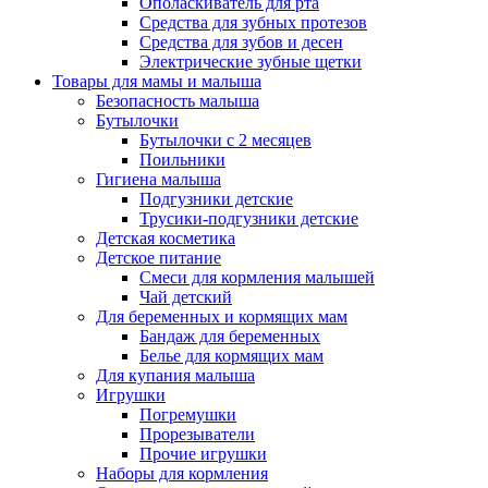
Ополаскиватель для рта
Средства для зубных протезов
Средства для зубов и десен
Электрические зубные щетки
Товары для мамы и малыша
Безопасность малыша
Бутылочки
Бутылочки с 2 месяцев
Поильники
Гигиена малыша
Подгузники детские
Трусики-подгузники детские
Детская косметика
Детское питание
Смеси для кормления малышей
Чай детский
Для беременных и кормящих мам
Бандаж для беременных
Белье для кормящих мам
Для купания малыша
Игрушки
Погремушки
Прорезыватели
Прочие игрушки
Наборы для кормления