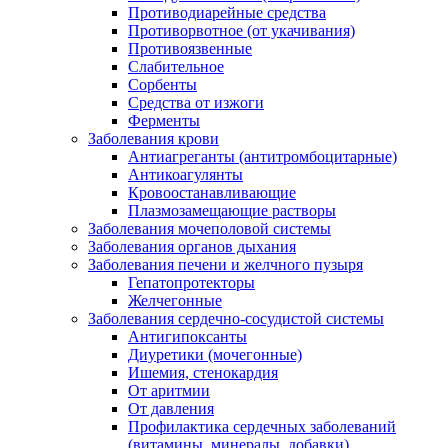
Противодиарейные средства
Противорвотное (от укачивания)
Противоязвенные
Слабительное
Сорбенты
Средства от изжоги
Ферменты
Заболевания крови
Антиагреганты (антитромбоцитарные)
Антикоагулянты
Кровоостанавливающие
Плазмозамещающие растворы
Заболевания мочеполовой системы
Заболевания органов дыхания
Заболевания печени и желчного пузыря
Гепатопротекторы
Желчегонные
Заболевания сердечно-сосудистой системы
Антигипоксанты
Диуретики (мочегонные)
Ишемия, стенокардия
От аритмии
От давления
Профилактика сердечных заболеваний
(витамины, минералы, добавки)