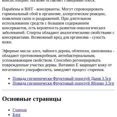
консистенцию. На коже оставляет глянцевый блеск.
Парабены и BHT - консерванты. Могут спровоцировать
гормональный сбой в организме, аллергические реакции,
появления сыпи и раздражений. При длительном
использовании средств с большим содержанием
консервантов, есть вероятность развития онкологических
заболеваний. Спирты обладают аналогическими свойствами с
консервантами. Возможный вред для организма - сухость
кожи.
Эфирные масла: алоэ, чайного дерева, облепихи, шиповника -
обладают противомикробным, антибактериальным,
успокаивающим свойством. Способно регенерировать
поврежденные участки дермы. Витамин Е защищает кожу от
негативного ультрафиолета, замедляет процесс старения.
Помада гигиеническя Фруктовый поцелуй Дыня 3.5гр
Помада гигиеническя Фруктовый поцелуй Яблоко 3.5гр
Основные
страницы
Главная
Блог