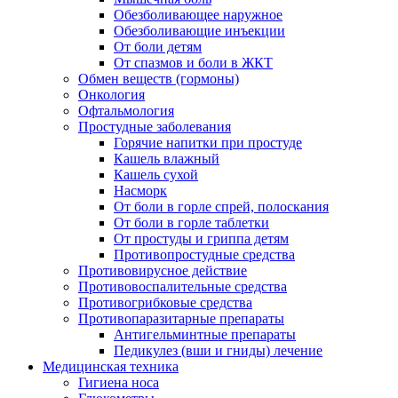
Обезболивающее наружное
Обезболивающие инъекции
От боли детям
От спазмов и боли в ЖКТ
Обмен веществ (гормоны)
Онкология
Офтальмология
Простудные заболевания
Горячие напитки при простуде
Кашель влажный
Кашель сухой
Насморк
От боли в горле спрей, полоскания
От боли в горле таблетки
От простуды и гриппа детям
Противопростудные средства
Противовирусное действие
Противовоспалительные средства
Противогрибковые средства
Противопаразитарные препараты
Антигельминтные препараты
Педикулез (вши и гниды) лечение
Медицинская техника
Гигиена носа