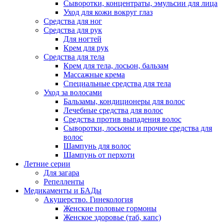
Сыворотки, концентраты, эмульсии для лица
Уход для кожи вокруг глаз
Средства для ног
Средства для рук
Для ногтей
Крем для рук
Средства для тела
Крем для тела, лосьон, бальзам
Массажные крема
Специальные средства для тела
Уход за волосами
Бальзамы, кондиционеры для волос
Лечебные средства для волос
Средства против выпадения волос
Сыворотки, лосьоны и прочие средства для
волос
Шампунь для волос
Шампунь от перхоти
Летние серии
Для загара
Репелленты
Медикаменты и БАДы
Акушерство. Гинекология
Женские половые гормоны
Женское здоровье (таб, капс)