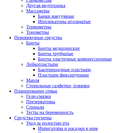
Глюкометры
Другая медтехника
Массажеры
Банки вакуумные
Иппликаторы игольчатые
Термометры
Тонометры
Перевязочные средства
Бинты
Бинты медицинские
Бинты трубчатые
Бинты эластичные компрессионные
Лейкопластыри
Бактерицидные пластыри
Пластыри фиксирующие
Марля
Стерильные салфетки, повязки
Планирование семьи
Гели-смазки
Презервативы
Спирали
Тесты на беременность
Средства гигиены
Уход за полостью рта
Ирригаторы и насадки к ним