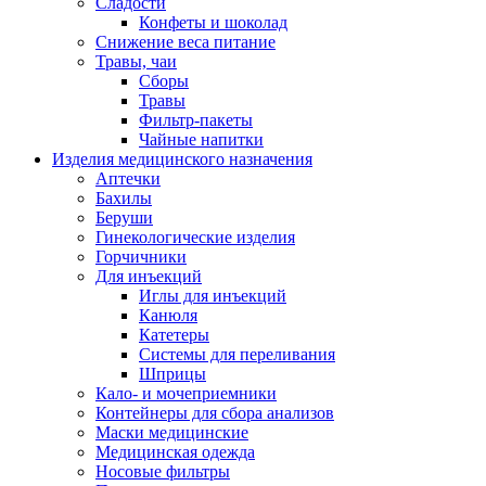
Сладости
Конфеты и шоколад
Снижение веса питание
Травы, чаи
Сборы
Травы
Фильтр-пакеты
Чайные напитки
Изделия медицинского назначения
Аптечки
Бахилы
Беруши
Гинекологические изделия
Горчичники
Для инъекций
Иглы для инъекций
Канюля
Катетеры
Системы для переливания
Шприцы
Кало- и мочеприемники
Контейнеры для сбора анализов
Маски медицинские
Медицинская одежда
Носовые фильтры