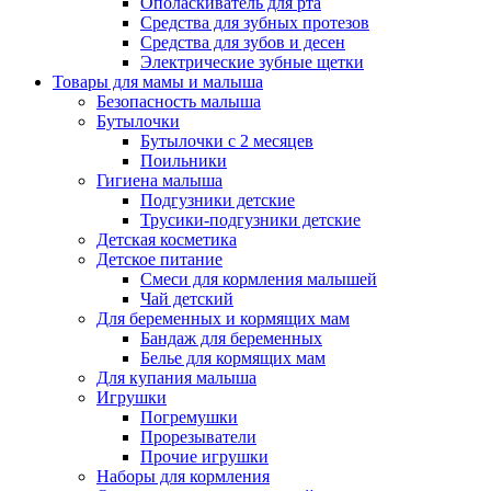
Ополаскиватель для рта
Средства для зубных протезов
Средства для зубов и десен
Электрические зубные щетки
Товары для мамы и малыша
Безопасность малыша
Бутылочки
Бутылочки с 2 месяцев
Поильники
Гигиена малыша
Подгузники детские
Трусики-подгузники детские
Детская косметика
Детское питание
Смеси для кормления малышей
Чай детский
Для беременных и кормящих мам
Бандаж для беременных
Белье для кормящих мам
Для купания малыша
Игрушки
Погремушки
Прорезыватели
Прочие игрушки
Наборы для кормления