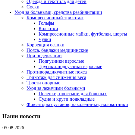
Одежда и текстиль для детей
Соски
Уход за больными, средства реабилитации
Компрессионный трикотаж
Гольфы
Колготки
Компрессионные майки, футболки, шорты
Чулки
Коррекция осанки
Пояса, бандажи медицинские
При недержании
Подгузники взрослые
Трусики-подгузники взрослые
Противорадикулитные пояса
Трикотаж для снижения веса
Трости опорные
Уход за лежачими больными
Пеленки, простыни для больных
Судна и круги подкладные
Фиксаторы суставов, наколенники, налокотники
Наши новости
05.08.2026