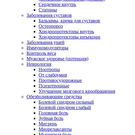
Сердечное внутрь
Статины
Заболевания суставов
Бальзамы, крема для суставов
Остеопороз
Хондропротекторы внутрь
Хондропротекторы инъекции
Заболевания ушей
Иммуномодуляторы
Контроль веса
Мужское здоровье (потенция)
Неврология
Ноотропы
От слабоумия
Противосудорожные
Психотропные
Улучшение мозгового крообращения
Обезболивающие средства
Болевой синдром сильный
Болевой синдром слабый
Головная боль
Зубная боль
Мигрень
Миорелаксанты
Мышечная боль