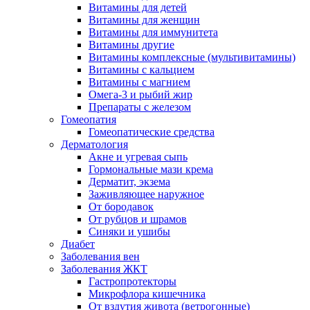
Витамины для детей
Витамины для женщин
Витамины для иммунитета
Витамины другие
Витамины комплексные (мультивитамины)
Витамины с кальцием
Витамины с магнием
Омега-3 и рыбий жир
Препараты с железом
Гомеопатия
Гомеопатические средства
Дерматология
Акне и угревая сыпь
Гормональные мази крема
Дерматит, экзема
Заживляющее наружное
От бородавок
От рубцов и шрамов
Синяки и ушибы
Диабет
Заболевания вен
Заболевания ЖКТ
Гастропротекторы
Микрофлора кишечника
От вздутия живота (ветрогонные)