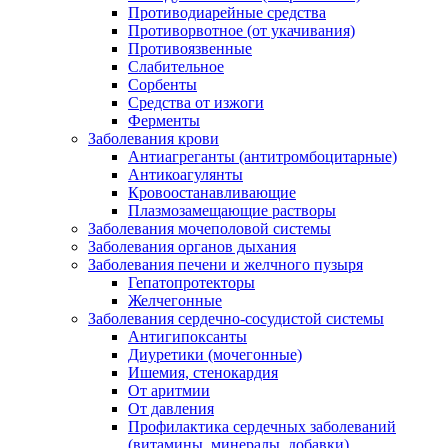
Противодиарейные средства
Противорвотное (от укачивания)
Противоязвенные
Слабительное
Сорбенты
Средства от изжоги
Ферменты
Заболевания крови
Антиагреганты (антитромбоцитарные)
Антикоагулянты
Кровоостанавливающие
Плазмозамещающие растворы
Заболевания мочеполовой системы
Заболевания органов дыхания
Заболевания печени и желчного пузыря
Гепатопротекторы
Желчегонные
Заболевания сердечно-сосудистой системы
Антигипоксанты
Диуретики (мочегонные)
Ишемия, стенокардия
От аритмии
От давления
Профилактика сердечных заболеваний
(витамины, минералы, добавки)