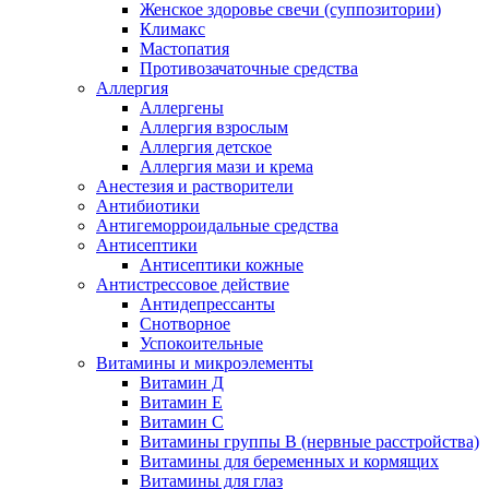
Женское здоровье свечи (суппозитории)
Климакс
Мастопатия
Противозачаточные средства
Аллергия
Аллергены
Аллергия взрослым
Аллергия детское
Аллергия мази и крема
Анестезия и растворители
Антибиотики
Антигеморроидальные средства
Антисептики
Антисептики кожные
Антистрессовое действие
Антидепрессанты
Снотворное
Успокоительные
Витамины и микроэлементы
Витамин Д
Витамин Е
Витамин С
Витамины группы В (нервные расстройства)
Витамины для беременных и кормящих
Витамины для глаз