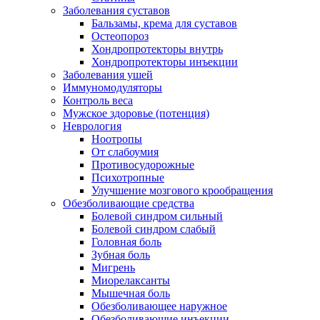
Заболевания суставов
Бальзамы, крема для суставов
Остеопороз
Хондропротекторы внутрь
Хондропротекторы инъекции
Заболевания ушей
Иммуномодуляторы
Контроль веса
Мужское здоровье (потенция)
Неврология
Ноотропы
От слабоумия
Противосудорожные
Психотропные
Улучшение мозгового крообращения
Обезболивающие средства
Болевой синдром сильный
Болевой синдром слабый
Головная боль
Зубная боль
Мигрень
Миорелаксанты
Мышечная боль
Обезболивающее наружное
Обезболивающие инъекции