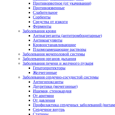
Противорвотное (от укачивания)
Противоязвенные
Слабительное
Сорбенты
Средства от изжоги
Ферменты
Заболевания крови
Антиагреганты (антитромбоцитарные)
Антикоагулянты
Кровоостанавливающие
Плазмозамещающие растворы
Заболевания мочеполовой системы
Заболевания органов дыхания
Заболевания печени и желчного пузыря
Гепатопротекторы
Желчегонные
Заболевания сердечно-сосудистой системы
Антигипоксанты
Диуретики (мочегонные)
Ишемия, стенокардия
От аритмии
От давления
Профилактика сердечных заболеваний (витам
Сердечное внутрь
Статины