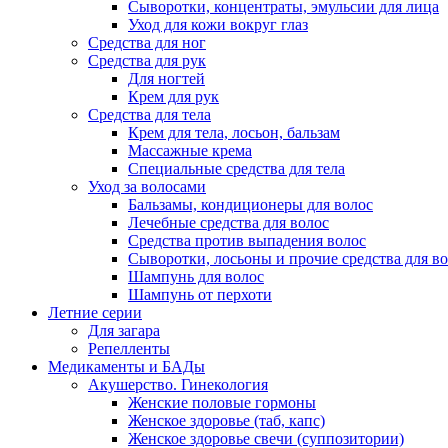
Сыворотки, концентраты, эмульсии для лица
Уход для кожи вокруг глаз
Средства для ног
Средства для рук
Для ногтей
Крем для рук
Средства для тела
Крем для тела, лосьон, бальзам
Массажные крема
Специальные средства для тела
Уход за волосами
Бальзамы, кондиционеры для волос
Лечебные средства для волос
Средства против выпадения волос
Сыворотки, лосьоны и прочие средства для в
Шампунь для волос
Шампунь от перхоти
Летние серии
Для загара
Репелленты
Медикаменты и БАДы
Акушерство. Гинекология
Женские половые гормоны
Женское здоровье (таб, капс)
Женское здоровье свечи (суппозитории)