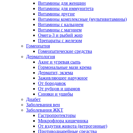
Витамины для женщин
Витамины для иммунитета
Витамины другие
Витамины комплексные (мультивитамины)
Витамины с кальцием
Витамины с магнием
Омега-3 и рыбий жир
Препараты с железом
Гомеопатия
Гомеопатические средства
Дерматология
Акне и угревая сыпь
Гормональные мази крема
Дерматит, экзема
Заживляющее наружное
От бородавок
От рубцов и шрамов
Синяки и ушибы
Диабет
Заболевания вен
Заболевания ЖКТ
Гастропротекторы
Микрофлора кишечника
От вздутия живота (ветрогонные)
Противодиарейные средства