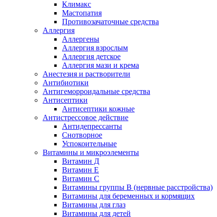
Климакс
Мастопатия
Противозачаточные средства
Аллергия
Аллергены
Аллергия взрослым
Аллергия детское
Аллергия мази и крема
Анестезия и растворители
Антибиотики
Антигеморроидальные средства
Антисептики
Антисептики кожные
Антистрессовое действие
Антидепрессанты
Снотворное
Успокоительные
Витамины и микроэлементы
Витамин Д
Витамин Е
Витамин С
Витамины группы В (нервные расстройства)
Витамины для беременных и кормящих
Витамины для глаз
Витамины для детей