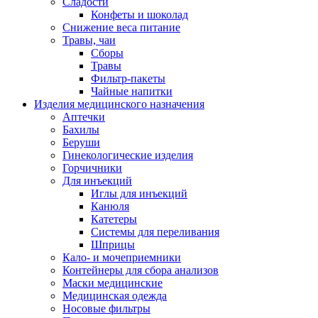
Сладости
Конфеты и шоколад
Снижение веса питание
Травы, чаи
Сборы
Травы
Фильтр-пакеты
Чайные напитки
Изделия медицинского назначения
Аптечки
Бахилы
Беруши
Гинекологические изделия
Горчичники
Для инъекций
Иглы для инъекций
Канюля
Катетеры
Системы для переливания
Шприцы
Кало- и мочеприемники
Контейнеры для сбора анализов
Маски медицинские
Медицинская одежда
Носовые фильтры