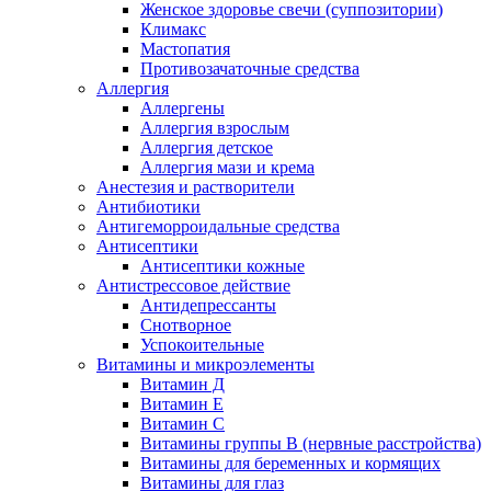
Женское здоровье свечи (суппозитории)
Климакс
Мастопатия
Противозачаточные средства
Аллергия
Аллергены
Аллергия взрослым
Аллергия детское
Аллергия мази и крема
Анестезия и растворители
Антибиотики
Антигеморроидальные средства
Антисептики
Антисептики кожные
Антистрессовое действие
Антидепрессанты
Снотворное
Успокоительные
Витамины и микроэлементы
Витамин Д
Витамин Е
Витамин С
Витамины группы В (нервные расстройства)
Витамины для беременных и кормящих
Витамины для глаз