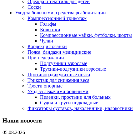
Одежда и текстиль для детей
Соски
Уход за больными, средства реабилитации
Компрессионный трикотаж
Гольфы
Колготки
Компрессионные майки, футболки, шорты
Чулки
Коррекция осанки
Пояса, бандажи медицинские
При недержании
Подгузники взрослые
Трусики-подгузники взрослые
Противорадикулитные пояса
Трикотаж для снижения веса
Трости опорные
Уход за лежачими больными
Пеленки, простыни для больных
Судна и круги подкладные
Фиксаторы суставов, наколенники, налокотники
Наши новости
05.08.2026