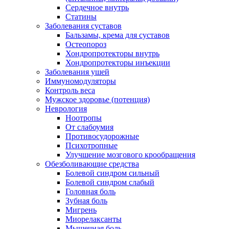
Сердечное внутрь
Статины
Заболевания суставов
Бальзамы, крема для суставов
Остеопороз
Хондропротекторы внутрь
Хондропротекторы инъекции
Заболевания ушей
Иммуномодуляторы
Контроль веса
Мужское здоровье (потенция)
Неврология
Ноотропы
От слабоумия
Противосудорожные
Психотропные
Улучшение мозгового крообращения
Обезболивающие средства
Болевой синдром сильный
Болевой синдром слабый
Головная боль
Зубная боль
Мигрень
Миорелаксанты
Мышечная боль