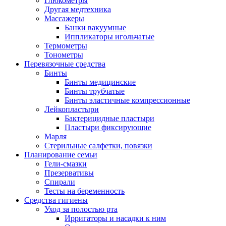
Глюкометры
Другая медтехника
Массажеры
Банки вакуумные
Иппликаторы игольчатые
Термометры
Тонометры
Перевязочные средства
Бинты
Бинты медицинские
Бинты трубчатые
Бинты эластичные компрессионные
Лейкопластыри
Бактерицидные пластыри
Пластыри фиксирующие
Марля
Стерильные салфетки, повязки
Планирование семьи
Гели-смазки
Презервативы
Спирали
Тесты на беременность
Средства гигиены
Уход за полостью рта
Ирригаторы и насадки к ним