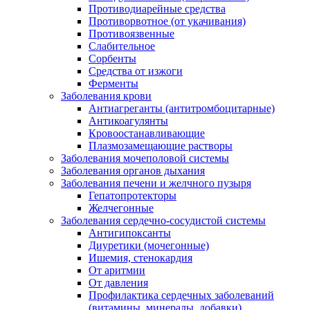
Противодиарейные средства
Противорвотное (от укачивания)
Противоязвенные
Слабительное
Сорбенты
Средства от изжоги
Ферменты
Заболевания крови
Антиагреганты (антитромбоцитарные)
Антикоагулянты
Кровоостанавливающие
Плазмозамещающие растворы
Заболевания мочеполовой системы
Заболевания органов дыхания
Заболевания печени и желчного пузыря
Гепатопротекторы
Желчегонные
Заболевания сердечно-сосудистой системы
Антигипоксанты
Диуретики (мочегонные)
Ишемия, стенокардия
От аритмии
От давления
Профилактика сердечных заболеваний
(витамины, минералы, добавки)