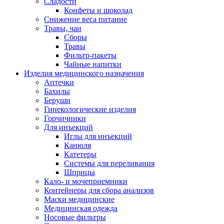
Сладости
Конфеты и шоколад
Снижение веса питание
Травы, чаи
Сборы
Травы
Фильтр-пакеты
Чайные напитки
Изделия медицинского назначения
Аптечки
Бахилы
Беруши
Гинекологические изделия
Горчичники
Для инъекций
Иглы для инъекций
Канюля
Катетеры
Системы для переливания
Шприцы
Кало- и мочеприемники
Контейнеры для сбора анализов
Маски медицинские
Медицинская одежда
Носовые фильтры