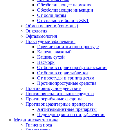
Обезболивающее наружное
Обезболивающие инъекции
От боли детям
От спазмов и боли в ЖКТ
Обмен веществ (гормоны)
Онкология
Офтальмология
Простудные заболевания
Горячие напитки при простуде
Кашель влажный
Кашель сухой
Насморк
От боли в горле спрей, полоскания
От боли в горле таблетки
От простуды и гриппа детям
Противопростудные средства
Противовирусное действие
Противовоспалительные средства
Противогрибковые средства
Противопаразитарные препараты
Антигельминтные препараты
Педикулез (вши и гниды) лечение
Медицинская техника
Гигиена носа