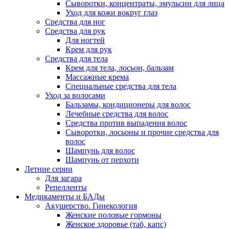
Сыворотки, концентраты, эмульсии для лица
Уход для кожи вокруг глаз
Средства для ног
Средства для рук
Для ногтей
Крем для рук
Средства для тела
Крем для тела, лосьон, бальзам
Массажные крема
Специальные средства для тела
Уход за волосами
Бальзамы, кондиционеры для волос
Лечебные средства для волос
Средства против выпадения волос
Сыворотки, лосьоны и прочие средства для
волос
Шампунь для волос
Шампунь от перхоти
Летние серии
Для загара
Репелленты
Медикаменты и БАДы
Акушерство. Гинекология
Женские половые гормоны
Женское здоровье (таб, капс)