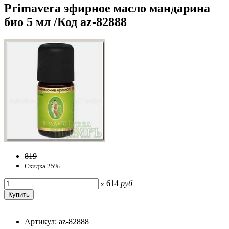
Primavera эфирное масло мандарина
био 5 мл /Код az-82888
819
Скидка 25%
614
руб
x
Артикул: az-82888