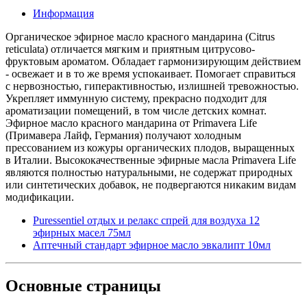
Информация
Органическое эфирное масло красного мандарина (Citrus
reticulata) отличается мягким и приятным цитрусово-
фруктовым ароматом. Обладает гармонизирующим действием
- освежает и в то же время успокаивает. Помогает справиться
с нервозностью, гиперактивностью, излишней тревожностью.
Укрепляет иммунную систему, прекрасно подходит для
ароматизации помещений, в том числе детских комнат.
Эфирное масло красного мандарина от Primavera Life
(Примавера Лайф, Германия) получают холодным
прессованием из кожуры органических плодов, выращенных
в Италии. Высококачественные эфирные масла Primavera Life
являются полностью натуральными, не содержат природных
или синтетических добавок, не подвергаются никаким видам
модификации.
Puressentiel отдых и релакс спрей для воздуха 12
эфирных масел 75мл
Аптечный стандарт эфирное масло эвкалипт 10мл
Основные
страницы