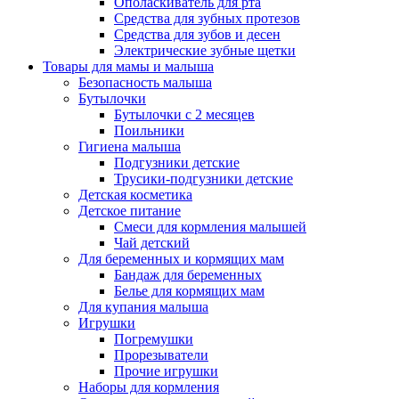
Ополаскиватель для рта
Средства для зубных протезов
Средства для зубов и десен
Электрические зубные щетки
Товары для мамы и малыша
Безопасность малыша
Бутылочки
Бутылочки с 2 месяцев
Поильники
Гигиена малыша
Подгузники детские
Трусики-подгузники детские
Детская косметика
Детское питание
Смеси для кормления малышей
Чай детский
Для беременных и кормящих мам
Бандаж для беременных
Белье для кормящих мам
Для купания малыша
Игрушки
Погремушки
Прорезыватели
Прочие игрушки
Наборы для кормления