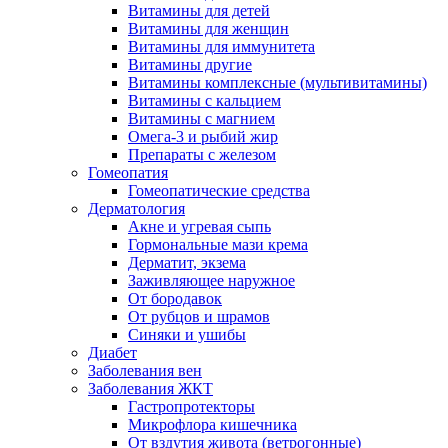
Витамины для детей
Витамины для женщин
Витамины для иммунитета
Витамины другие
Витамины комплексные (мультивитамины)
Витамины с кальцием
Витамины с магнием
Омега-3 и рыбий жир
Препараты с железом
Гомеопатия
Гомеопатические средства
Дерматология
Акне и угревая сыпь
Гормональные мази крема
Дерматит, экзема
Заживляющее наружное
От бородавок
От рубцов и шрамов
Синяки и ушибы
Диабет
Заболевания вен
Заболевания ЖКТ
Гастропротекторы
Микрофлора кишечника
От вздутия живота (ветрогонные)