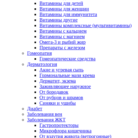
Витамины для детей
Витамины для женщин
Витамины для иммунитета
Витамины другие
Витамины комплексные (мультивитамины)
Витамины с кальцием
Витамины с магнием
Омега-3 и рыбий жир
Препараты с железом
Гомеопатия
Гомеопатические средства
Дерматология
Акне и угревая сыпь
Гормональные мази крема
Дерматит, экзема
Заживляющее наружное
От бородавок
От рубцов и шрамов
Синяки и ушибы
Диабет
Заболевания вен
Заболевания ЖКТ
Гастропротекторы
Микрофлора кишечника
От вздутия живота (ветрогонные)