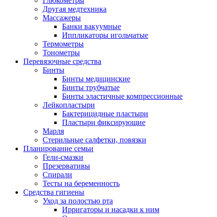
Глюкометры
Другая медтехника
Массажеры
Банки вакуумные
Иппликаторы игольчатые
Термометры
Тонометры
Перевязочные средства
Бинты
Бинты медицинские
Бинты трубчатые
Бинты эластичные компрессионные
Лейкопластыри
Бактерицидные пластыри
Пластыри фиксирующие
Марля
Стерильные салфетки, повязки
Планирование семьи
Гели-смазки
Презервативы
Спирали
Тесты на беременность
Средства гигиены
Уход за полостью рта
Ирригаторы и насадки к ним