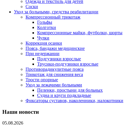
Одежда и текстиль для детей
Соски
Уход за больными, средства реабилитации
Компрессионный трикотаж
Гольфы
Колготки
Компрессионные майки, футболки, шорты
Чулки
Коррекция осанки
Пояса, бандажи медицинские
При недержании
Подгузники взрослые
Трусики-подгузники взрослые
Противорадикулитные пояса
Трикотаж для снижения веса
Трости опорные
Уход за лежачими больными
Пеленки, простыни для больных
Судна и круги подкладные
Фиксаторы суставов, наколенники, налокотники
Наши новости
05.08.2026