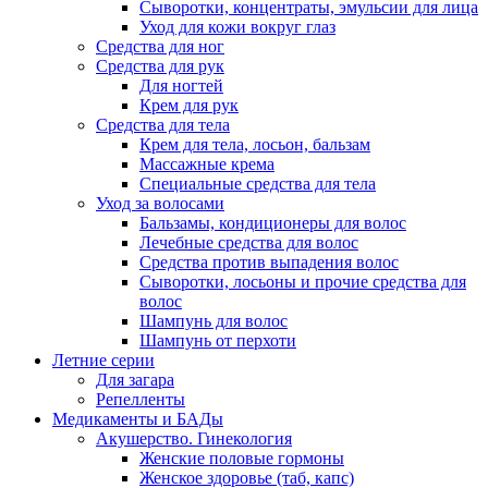
Сыворотки, концентраты, эмульсии для лица
Уход для кожи вокруг глаз
Средства для ног
Средства для рук
Для ногтей
Крем для рук
Средства для тела
Крем для тела, лосьон, бальзам
Массажные крема
Специальные средства для тела
Уход за волосами
Бальзамы, кондиционеры для волос
Лечебные средства для волос
Средства против выпадения волос
Сыворотки, лосьоны и прочие средства для
волос
Шампунь для волос
Шампунь от перхоти
Летние серии
Для загара
Репелленты
Медикаменты и БАДы
Акушерство. Гинекология
Женские половые гормоны
Женское здоровье (таб, капс)