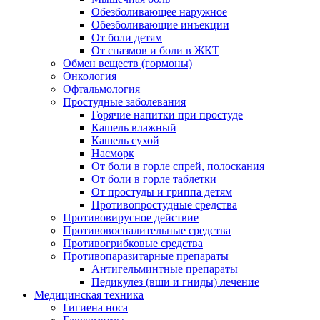
Обезболивающее наружное
Обезболивающие инъекции
От боли детям
От спазмов и боли в ЖКТ
Обмен веществ (гормоны)
Онкология
Офтальмология
Простудные заболевания
Горячие напитки при простуде
Кашель влажный
Кашель сухой
Насморк
От боли в горле спрей, полоскания
От боли в горле таблетки
От простуды и гриппа детям
Противопростудные средства
Противовирусное действие
Противовоспалительные средства
Противогрибковые средства
Противопаразитарные препараты
Антигельминтные препараты
Педикулез (вши и гниды) лечение
Медицинская техника
Гигиена носа