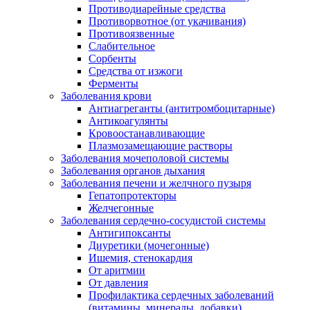
Противодиарейные средства
Противорвотное (от укачивания)
Противоязвенные
Слабительное
Сорбенты
Средства от изжоги
Ферменты
Заболевания крови
Антиагреганты (антитромбоцитарные)
Антикоагулянты
Кровоостанавливающие
Плазмозамещающие растворы
Заболевания мочеполовой системы
Заболевания органов дыхания
Заболевания печени и желчного пузыря
Гепатопротекторы
Желчегонные
Заболевания сердечно-сосудистой системы
Антигипоксанты
Диуретики (мочегонные)
Ишемия, стенокардия
От аритмии
От давления
Профилактика сердечных заболеваний
(витамины, минералы, добавки)