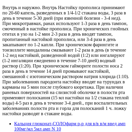
Внутрь и наружно. Внутрь Настойку прополиса принимают
по 20-60 капель, разведенных в 1/4-1/2 стакана воды, 3 раза в
день в течение 5-30 дней (при язвенной болезни - 3-4 нед).
При микротравмах, ранах используют 1-3 раза в день тампон,
смоченный в настойке прополиса. При хронических гнойных
отитах в ухо на 1-2 мин 2-3 раза в день вводят тампон,
пропитанный настойкой прополиса, или 3-4 раза в день
закапывают по 1-2 капли. При хроническом фарингите и
тонзиллите миндалины смазывают 1-2 раза в день (в течение
1-2 нед настойкой, разведенной водой (1:2) или ингалируют
(1-2 ингаляции ежедневно в течение 7-10 дней) водный
раствор (1:20). При хроническом гайморите полости носа 2
раза в день в течение 14 дней промывают настойкой,
смешанной с изотоническим раствором натрия хлорида (1:10).
При заболеваниях пародонта настойку вводят на турундах в
карманы на 5 мин после глубокого кюретажа. При наличии
раневых поверхностей на слизистой оболочке в полости рта
применяют полоскания (15 мл настойки на 1/2 стакана теплой
воды) 4-5 раз в день в течение 3-4 дней., при воспалительных
заболеваниях полости рта и горла для полосканий 1 ч. ложку
настойки разводят в стакане воды.
Кальция глюконат-СОЛОфарм р-р для в/в в/м введ амп
100мг/мл 5мл амп N 10