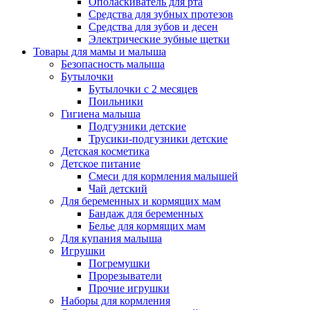
Ополаскиватель для рта
Средства для зубных протезов
Средства для зубов и десен
Электрические зубные щетки
Товары для мамы и малыша
Безопасность малыша
Бутылочки
Бутылочки с 2 месяцев
Поильники
Гигиена малыша
Подгузники детские
Трусики-подгузники детские
Детская косметика
Детское питание
Смеси для кормления малышей
Чай детский
Для беременных и кормящих мам
Бандаж для беременных
Белье для кормящих мам
Для купания малыша
Игрушки
Погремушки
Прорезыватели
Прочие игрушки
Наборы для кормления