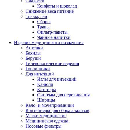
Сладости
Конфеты и шоколад
Снижение веса питание
Травы, чаи
Сборы
Травы
Фильтр-пакеты
Чайные напитки
Изделия медицинского назначения
Аптечки
Бахилы
Беруши
Гинекологические изделия
Горчичники
Для инъекций
Иглы для инъекций
Канюля
Катетеры
Системы для переливания
Шприцы
Кало- и мочеприемники
Контейнеры для сбора анализов
Маски медицинские
Медицинская одежда
Носовые фильтры