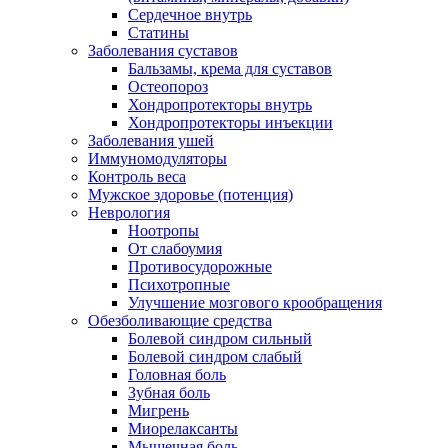
Сердечное внутрь
Статины
Заболевания суставов
Бальзамы, крема для суставов
Остеопороз
Хондропротекторы внутрь
Хондропротекторы инъекции
Заболевания ушей
Иммуномодуляторы
Контроль веса
Мужское здоровье (потенция)
Неврология
Ноотропы
От слабоумия
Противосудорожные
Психотропные
Улучшение мозгового крообращения
Обезболивающие средства
Болевой синдром сильный
Болевой синдром слабый
Головная боль
Зубная боль
Мигрень
Миорелаксанты
Мышечная боль