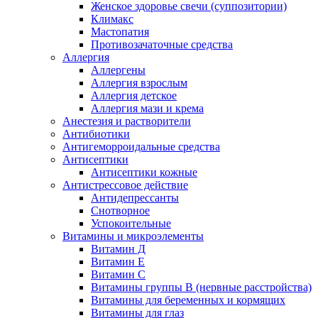
Женское здоровье свечи (суппозитории)
Климакс
Мастопатия
Противозачаточные средства
Аллергия
Аллергены
Аллергия взрослым
Аллергия детское
Аллергия мази и крема
Анестезия и растворители
Антибиотики
Антигеморроидальные средства
Антисептики
Антисептики кожные
Антистрессовое действие
Антидепрессанты
Снотворное
Успокоительные
Витамины и микроэлементы
Витамин Д
Витамин Е
Витамин С
Витамины группы В (нервные расстройства)
Витамины для беременных и кормящих
Витамины для глаз