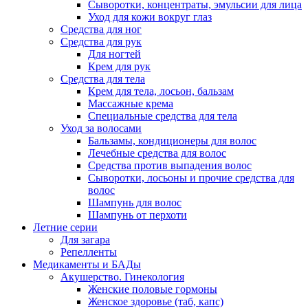
Сыворотки, концентраты, эмульсии для лица
Уход для кожи вокруг глаз
Средства для ног
Средства для рук
Для ногтей
Крем для рук
Средства для тела
Крем для тела, лосьон, бальзам
Массажные крема
Специальные средства для тела
Уход за волосами
Бальзамы, кондиционеры для волос
Лечебные средства для волос
Средства против выпадения волос
Сыворотки, лосьоны и прочие средства для
волос
Шампунь для волос
Шампунь от перхоти
Летние серии
Для загара
Репелленты
Медикаменты и БАДы
Акушерство. Гинекология
Женские половые гормоны
Женское здоровье (таб, капс)