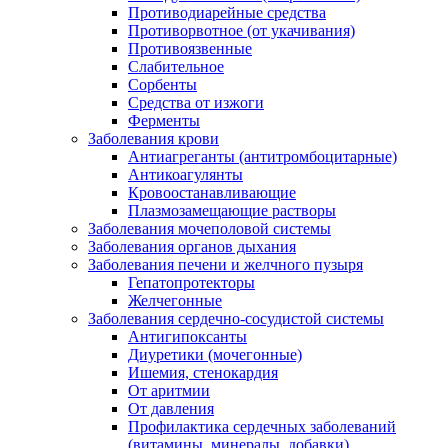
Противодиарейные средства
Противорвотное (от укачивания)
Противоязвенные
Слабительное
Сорбенты
Средства от изжоги
Ферменты
Заболевания крови
Антиагреганты (антитромбоцитарные)
Антикоагулянты
Кровоостанавливающие
Плазмозамещающие растворы
Заболевания мочеполовой системы
Заболевания органов дыхания
Заболевания печени и желчного пузыря
Гепатопротекторы
Желчегонные
Заболевания сердечно-сосудистой системы
Антигипоксанты
Диуретики (мочегонные)
Ишемия, стенокардия
От аритмии
От давления
Профилактика сердечных заболеваний
(витамины, минералы, добавки)