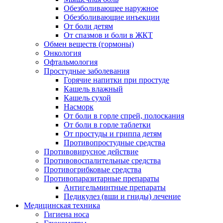
Обезболивающее наружное
Обезболивающие инъекции
От боли детям
От спазмов и боли в ЖКТ
Обмен веществ (гормоны)
Онкология
Офтальмология
Простудные заболевания
Горячие напитки при простуде
Кашель влажный
Кашель сухой
Насморк
От боли в горле спрей, полоскания
От боли в горле таблетки
От простуды и гриппа детям
Противопростудные средства
Противовирусное действие
Противовоспалительные средства
Противогрибковые средства
Противопаразитарные препараты
Антигельминтные препараты
Педикулез (вши и гниды) лечение
Медицинская техника
Гигиена носа