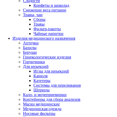
Сладости
Конфеты и шоколад
Снижение веса питание
Травы, чаи
Сборы
Травы
Фильтр-пакеты
Чайные напитки
Изделия медицинского назначения
Аптечки
Бахилы
Беруши
Гинекологические изделия
Горчичники
Для инъекций
Иглы для инъекций
Канюля
Катетеры
Системы для переливания
Шприцы
Кало- и мочеприемники
Контейнеры для сбора анализов
Маски медицинские
Медицинская одежда
Носовые фильтры