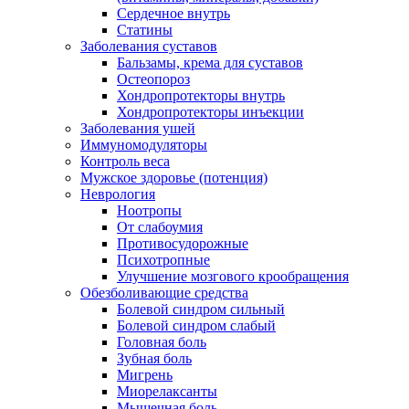
Сердечное внутрь
Статины
Заболевания суставов
Бальзамы, крема для суставов
Остеопороз
Хондропротекторы внутрь
Хондропротекторы инъекции
Заболевания ушей
Иммуномодуляторы
Контроль веса
Мужское здоровье (потенция)
Неврология
Ноотропы
От слабоумия
Противосудорожные
Психотропные
Улучшение мозгового крообращения
Обезболивающие средства
Болевой синдром сильный
Болевой синдром слабый
Головная боль
Зубная боль
Мигрень
Миорелаксанты
Мышечная боль