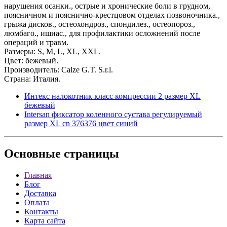
нарушения осанки., острые и хронические боли в грудном,
поясничном и пояснично-крестцовом отделах позвоночника.,
грыжа дисков., остеохондроз., спондилез., остеопороз.,
люмбаго., ишиас., для профилактики осложнений после
операций и травм.
Размеры: S, M, L, XL, XXL.
Цвет: бежевый.
Производитель: Calze G.T. S.r.l.
Страна: Италия.
Интекс налокотник класс компрессии 2 размер XL
бежевый
Intersan фиксатор коленного сустава регулируемый
размер XL cn 376376 цвет синий
Основные
страницы
Главная
Блог
Доставка
Оплата
Контакты
Карта сайта