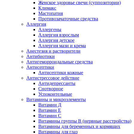
Женское здоровье свечи (суппозитории)
Климакс
Мастопатия
Противозачаточные средства
Аллергия
Аллергены
Аллергия взрослым
Аллергия детское
Аллергия мази и крема
Анестезия и растворители
Антибиотики
Антигеморроидальные средства
Антисептики
Антисептики кожные
Антистрессовое действие
Антидепрессанты
Снотворное
Успокоительные
Витамины и микроэлементы
Витамин Д
Витамин Е
Витамин С
Витамины группы В (нервные расстройства)
Витамины для беременных и кормящих
Витамины для глаз