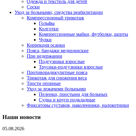
Одежда и текстиль для детей
Соски
Уход за больными, средства реабилитации
Компрессионный трикотаж
Гольфы
Колготки
Компрессионные майки, футболки, шорты
Чулки
Коррекция осанки
Пояса, бандажи медицинские
При недержании
Подгузники взрослые
Трусики-подгузники взрослые
Противорадикулитные пояса
Трикотаж для снижения веса
Трости опорные
Уход за лежачими больными
Пеленки, простыни для больных
Судна и круги подкладные
Фиксаторы суставов, наколенники, налокотники
Наши новости
05.08.2026