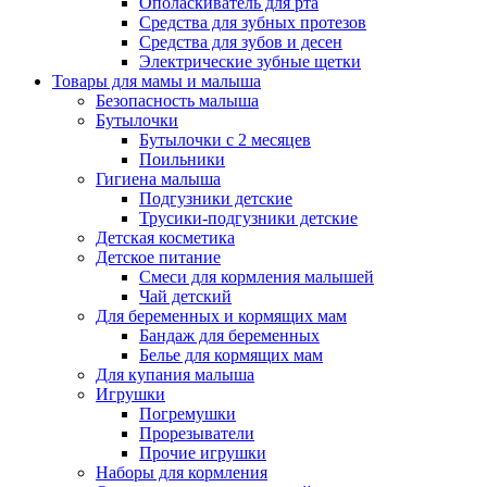
Ополаскиватель для рта
Средства для зубных протезов
Средства для зубов и десен
Электрические зубные щетки
Товары для мамы и малыша
Безопасность малыша
Бутылочки
Бутылочки с 2 месяцев
Поильники
Гигиена малыша
Подгузники детские
Трусики-подгузники детские
Детская косметика
Детское питание
Смеси для кормления малышей
Чай детский
Для беременных и кормящих мам
Бандаж для беременных
Белье для кормящих мам
Для купания малыша
Игрушки
Погремушки
Прорезыватели
Прочие игрушки
Наборы для кормления