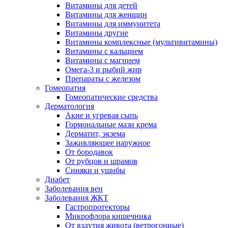
Витамины для детей
Витамины для женщин
Витамины для иммунитета
Витамины другие
Витамины комплексные (мультивитамины)
Витамины с кальцием
Витамины с магнием
Омега-3 и рыбий жир
Препараты с железом
Гомеопатия
Гомеопатические средства
Дерматология
Акне и угревая сыпь
Гормональные мази крема
Дерматит, экзема
Заживляющее наружное
От бородавок
От рубцов и шрамов
Синяки и ушибы
Диабет
Заболевания вен
Заболевания ЖКТ
Гастропротекторы
Микрофлора кишечника
От вздутия живота (ветрогонные)