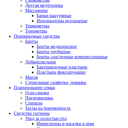
Глюкометры
Другая медтехника
Массажеры
Банки вакуумные
Иппликаторы игольчатые
Термометры
Тонометры
Перевязочные средства
Бинты
Бинты медицинские
Бинты трубчатые
Бинты эластичные компрессионные
Лейкопластыри
Бактерицидные пластыри
Пластыри фиксирующие
Марля
Стерильные салфетки, повязки
Планирование семьи
Гели-смазки
Презервативы
Спирали
Тесты на беременность
Средства гигиены
Уход за полостью рта
Ирригаторы и насадки к ним