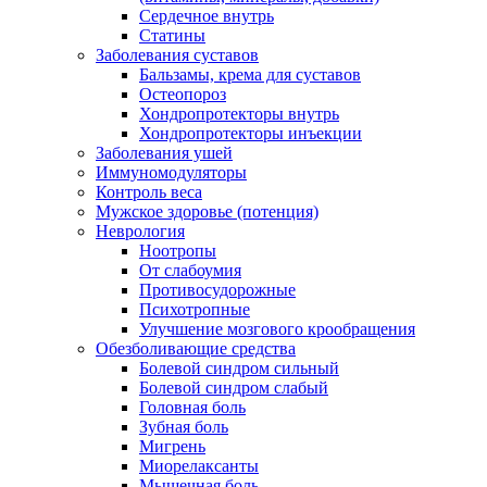
Сердечное внутрь
Статины
Заболевания суставов
Бальзамы, крема для суставов
Остеопороз
Хондропротекторы внутрь
Хондропротекторы инъекции
Заболевания ушей
Иммуномодуляторы
Контроль веса
Мужское здоровье (потенция)
Неврология
Ноотропы
От слабоумия
Противосудорожные
Психотропные
Улучшение мозгового крообращения
Обезболивающие средства
Болевой синдром сильный
Болевой синдром слабый
Головная боль
Зубная боль
Мигрень
Миорелаксанты
Мышечная боль