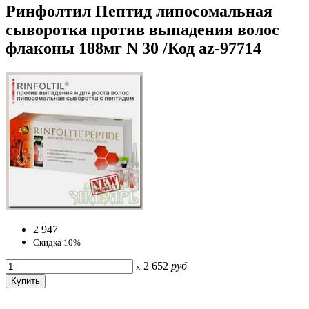
Ринфолтил Пептид липосомальная
сыворотка против выпадения волос
флаконы 188мг N 30 /Код az-97714
2 947
Скидка 10%
2 652
руб
x