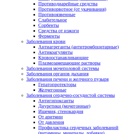
Противодиарейные средства
Противорвотное (от укачивания)
Противоязвенные
Слабительное
Сорбенты
Средства от изжоги
Ферменты
Заболевания крови
Антиагреганты (антитромбоцитарные)
Антикоагулянты
Кровоостанавливающие
Плазмозамещающие растворы
Заболевания мочеполовой системы
Заболевания органов дыхания
Заболевания печени и желчного пузыря
Гепатопротекторы
Желчегонные
Заболевания сердечно-сосудистой системы
Антигипоксанты
Диуретики (мочегонные)
Ишемия, стенокардия
От аритмии
От давления
Профилактика сердечных заболеваний
(витамины, минералы, добавки)