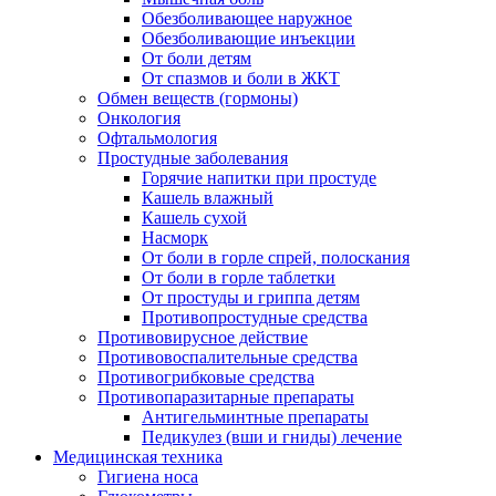
Обезболивающее наружное
Обезболивающие инъекции
От боли детям
От спазмов и боли в ЖКТ
Обмен веществ (гормоны)
Онкология
Офтальмология
Простудные заболевания
Горячие напитки при простуде
Кашель влажный
Кашель сухой
Насморк
От боли в горле спрей, полоскания
От боли в горле таблетки
От простуды и гриппа детям
Противопростудные средства
Противовирусное действие
Противовоспалительные средства
Противогрибковые средства
Противопаразитарные препараты
Антигельминтные препараты
Педикулез (вши и гниды) лечение
Медицинская техника
Гигиена носа