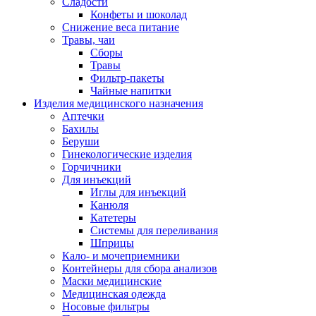
Сладости
Конфеты и шоколад
Снижение веса питание
Травы, чаи
Сборы
Травы
Фильтр-пакеты
Чайные напитки
Изделия медицинского назначения
Аптечки
Бахилы
Беруши
Гинекологические изделия
Горчичники
Для инъекций
Иглы для инъекций
Канюля
Катетеры
Системы для переливания
Шприцы
Кало- и мочеприемники
Контейнеры для сбора анализов
Маски медицинские
Медицинская одежда
Носовые фильтры