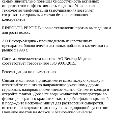
самым значительно повышая биодоступность активных
ингредиентов и эффективность средства. Уникальная
технология лиофилизации (высушивания) позволяет
сохранять натуральный состав без использования
консервантов.
RINFOLTIL PEPTIDE- новые технологии против выпадения и
для роста волос.
АО Вектор-Медика - производитель лекарственных
препаратов, биологически активных добавок и косметики на
рынке с 1990 г.
Система менеджмента качества АО Вектор-Медика
соответствует требованиям ISO 9001-2015.
Рекомендации по применению
Снимите колпачок: приподнимите пластиковую крышку и
оттягивайте ее вниз по направлению указанному двумя
стрелками, надорвав алюминиевое кольцо. Снимите кольцо и
откройте флакон. Добавьте воды комнатной температуры во
флакон до верхнего края этикетки, закройте флакон крышкой
и подождите несколько минут для растворения сыворотки,
интенсивно встряхните до получения однородной суспензии.
Наденьте дозатор на флакон и равномерно нанесите