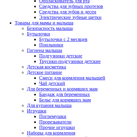
Ополаскиватель для рта
Средства для зубных протезов
Средства для зубов и десен
Электрические зубные щетки
Товары для мамы и малыша
Безопасность малыша
Бутылочки
Бутылочки с 2 месяцев
Поильники
Гигиена малыша
Подгузники детские
Трусики-подгузники детские
Детская косметика
Детское питание
Смеси для кормления малышей
Чай детский
Для беременных и кормящих мам
Бандаж для беременных
Белье для кормящих мам
Для купания малыша
Игрушки
Погремушки
Прорезыватели
Прочие игрушки
Наборы для кормления