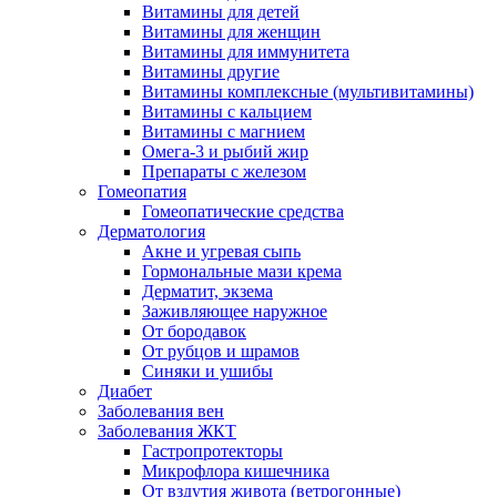
Витамины для детей
Витамины для женщин
Витамины для иммунитета
Витамины другие
Витамины комплексные (мультивитамины)
Витамины с кальцием
Витамины с магнием
Омега-3 и рыбий жир
Препараты с железом
Гомеопатия
Гомеопатические средства
Дерматология
Акне и угревая сыпь
Гормональные мази крема
Дерматит, экзема
Заживляющее наружное
От бородавок
От рубцов и шрамов
Синяки и ушибы
Диабет
Заболевания вен
Заболевания ЖКТ
Гастропротекторы
Микрофлора кишечника
От вздутия живота (ветрогонные)