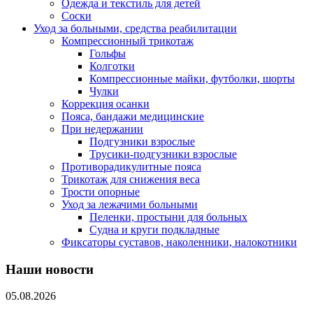
Одежда и текстиль для детей
Соски
Уход за больными, средства реабилитации
Компрессионный трикотаж
Гольфы
Колготки
Компрессионные майки, футболки, шорты
Чулки
Коррекция осанки
Пояса, бандажи медицинские
При недержании
Подгузники взрослые
Трусики-подгузники взрослые
Противорадикулитные пояса
Трикотаж для снижения веса
Трости опорные
Уход за лежачими больными
Пеленки, простыни для больных
Судна и круги подкладные
Фиксаторы суставов, наколенники, налокотники
Наши новости
05.08.2026