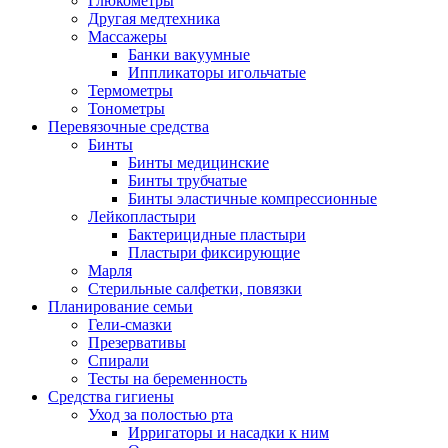
Глюкометры
Другая медтехника
Массажеры
Банки вакуумные
Иппликаторы игольчатые
Термометры
Тонометры
Перевязочные средства
Бинты
Бинты медицинские
Бинты трубчатые
Бинты эластичные компрессионные
Лейкопластыри
Бактерицидные пластыри
Пластыри фиксирующие
Марля
Стерильные салфетки, повязки
Планирование семьи
Гели-смазки
Презервативы
Спирали
Тесты на беременность
Средства гигиены
Уход за полостью рта
Ирригаторы и насадки к ним