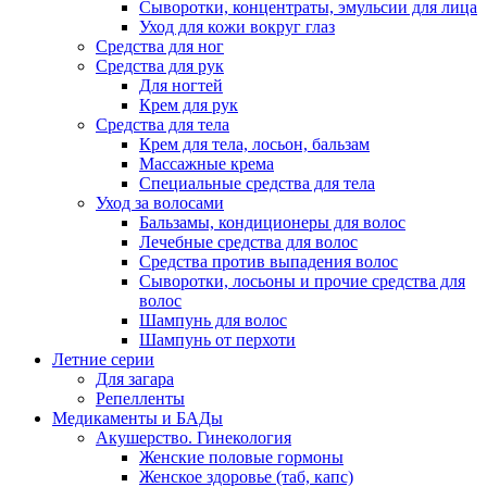
Сыворотки, концентраты, эмульсии для лица
Уход для кожи вокруг глаз
Средства для ног
Средства для рук
Для ногтей
Крем для рук
Средства для тела
Крем для тела, лосьон, бальзам
Массажные крема
Специальные средства для тела
Уход за волосами
Бальзамы, кондиционеры для волос
Лечебные средства для волос
Средства против выпадения волос
Сыворотки, лосьоны и прочие средства для
волос
Шампунь для волос
Шампунь от перхоти
Летние серии
Для загара
Репелленты
Медикаменты и БАДы
Акушерство. Гинекология
Женские половые гормоны
Женское здоровье (таб, капс)