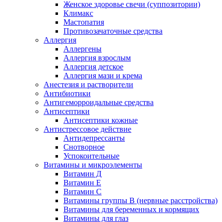
Женское здоровье свечи (суппозитории)
Климакс
Мастопатия
Противозачаточные средства
Аллергия
Аллергены
Аллергия взрослым
Аллергия детское
Аллергия мази и крема
Анестезия и растворители
Антибиотики
Антигеморроидальные средства
Антисептики
Антисептики кожные
Антистрессовое действие
Антидепрессанты
Снотворное
Успокоительные
Витамины и микроэлементы
Витамин Д
Витамин Е
Витамин С
Витамины группы В (нервные расстройства)
Витамины для беременных и кормящих
Витамины для глаз