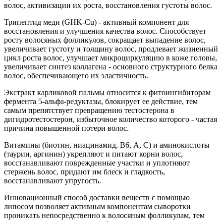
волос, активизации их роста, восстановления густоты волос.
Трипептид меди (GHK-Cu) - активный компонент для
восстановления и улучшения качества волос. Способствует
росту волосяных фолликулов, сокращает выпадение волос,
увеличивает густоту и толщину волос, продлевает жизненный
цикл роста волос, улучшает микроциркуляцию в коже головы,
увеличивает синтез коллагена - основного структурного белка
волос, обеспечивающего их эластичность.
Экстракт карликовой пальмы относится к фитоингибиторам
фермента 5-альфа-редуктазы, блокирует ее действие, тем
самым препятствует превращению тестостерона в
дигидротестостерон, избыточное количество которого - частая
причина повышенной потери волос.
Витамины (биотин, ниацинамид, В6, А, С) и аминокислоты
(таурин, аргинин) укрепляют и питают корни волос,
восстанавливают поврежденные участки и уплотняют
стержень волос, придают им блеск и гладкость,
восстанавливают упругость.
Инновационный способ доставки веществ с помощью
липосом позволяет активным компонентам сыворотки
проникать непосредственно к волосяным фолликулам, тем