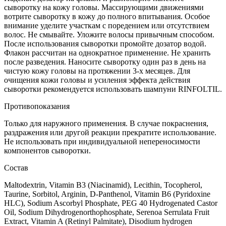
сыворотку на кожу головы. Массирующими движениями
вотрите сыворотку в кожу до полного впитывания. Особое
внимание уделите участкам с поредением или отсутствием
волос. Не смывайте. Уложите волосы привычным способом.
После использования сыворотки промойте дозатор водой.
Флакон рассчитан на однократное применение. Не хранить
после разведения. Наносите сыворотку один раз в день на
чистую кожу головы на протяжении 3-х месяцев. Для
очищения кожи головы и усиления эффекта действия
сыворотки рекомендуется использовать шампуни RINFOLTIL.
Противопоказания
Только для наружного применения. В случае покраснения,
раздражения или другой реакции прекратите использование.
Не использовать при индивидуальной непереносимости
компонентов сыворотки.
Состав
Maltodextrin, Vitamin B3 (Niacinamid), Lecithin, Tocopherol,
Taurine, Sorbitol, Arginin, D-Panthenol, Vitamin B6 (Pyridoxine
HLC), Sodium Ascorbyl Phosphate, PEG 40 Hydrogenated Castor
Oil, Sodium Dihydrogenorthophosphate, Serenoa Serrulata Fruit
Extract, Vitamin A (Retinyl Palmitate), Disodium hydrogen