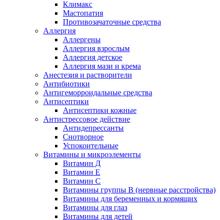
Климакс
Мастопатия
Противозачаточные средства
Аллергия
Аллергены
Аллергия взрослым
Аллергия детское
Аллергия мази и крема
Анестезия и растворители
Антибиотики
Антигеморроидальные средства
Антисептики
Антисептики кожные
Антистрессовое действие
Антидепрессанты
Снотворное
Успокоительные
Витамины и микроэлементы
Витамин Д
Витамин Е
Витамин С
Витамины группы В (нервные расстройства)
Витамины для беременных и кормящих
Витамины для глаз
Витамины для детей