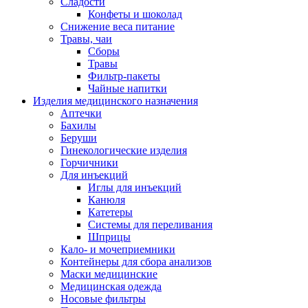
Сладости
Конфеты и шоколад
Снижение веса питание
Травы, чаи
Сборы
Травы
Фильтр-пакеты
Чайные напитки
Изделия медицинского назначения
Аптечки
Бахилы
Беруши
Гинекологические изделия
Горчичники
Для инъекций
Иглы для инъекций
Канюля
Катетеры
Системы для переливания
Шприцы
Кало- и мочеприемники
Контейнеры для сбора анализов
Маски медицинские
Медицинская одежда
Носовые фильтры