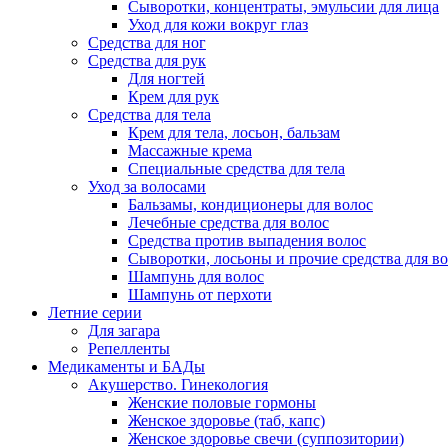
Сыворотки, концентраты, эмульсии для лица
Уход для кожи вокруг глаз
Средства для ног
Средства для рук
Для ногтей
Крем для рук
Средства для тела
Крем для тела, лосьон, бальзам
Массажные крема
Специальные средства для тела
Уход за волосами
Бальзамы, кондиционеры для волос
Лечебные средства для волос
Средства против выпадения волос
Сыворотки, лосьоны и прочие средства для в
Шампунь для волос
Шампунь от перхоти
Летние серии
Для загара
Репелленты
Медикаменты и БАДы
Акушерство. Гинекология
Женские половые гормоны
Женское здоровье (таб, капс)
Женское здоровье свечи (суппозитории)