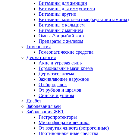
Витамины для женщин
Витамины для иммунитета
Витамины другие
Витамины комплексные (мультивитамины)
Витамины с кальцием
Витамины с магнием
Омега-3 и рыбий жир
Препараты с железом
Гомеопатия
Гомеопатические средства
Дерматология
Акне и угревая сыпь
Гормональные мази крема
Дерматит, экзема
Заживляющее наружное
От бородавок
От рубцов и шрамов
Синяки и ушибы
Диабет
Заболевания вен
Заболевания ЖКТ
Гастропротекторы
Микрофлора кишечника
От вздутия живота (ветрогонные)
Противодиарейные средства