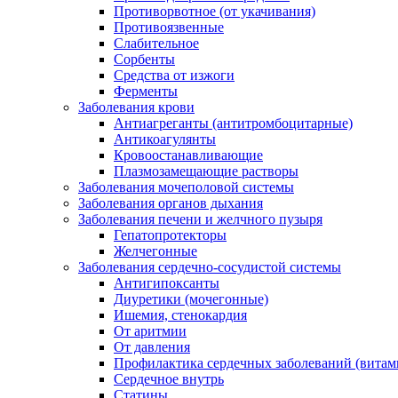
Противорвотное (от укачивания)
Противоязвенные
Слабительное
Сорбенты
Средства от изжоги
Ферменты
Заболевания крови
Антиагреганты (антитромбоцитарные)
Антикоагулянты
Кровоостанавливающие
Плазмозамещающие растворы
Заболевания мочеполовой системы
Заболевания органов дыхания
Заболевания печени и желчного пузыря
Гепатопротекторы
Желчегонные
Заболевания сердечно-сосудистой системы
Антигипоксанты
Диуретики (мочегонные)
Ишемия, стенокардия
От аритмии
От давления
Профилактика сердечных заболеваний (витам
Сердечное внутрь
Статины