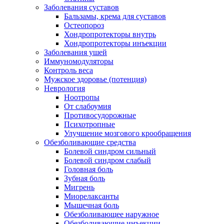
Заболевания суставов
Бальзамы, крема для суставов
Остеопороз
Хондропротекторы внутрь
Хондропротекторы инъекции
Заболевания ушей
Иммуномодуляторы
Контроль веса
Мужское здоровье (потенция)
Неврология
Ноотропы
От слабоумия
Противосудорожные
Психотропные
Улучшение мозгового крообращения
Обезболивающие средства
Болевой синдром сильный
Болевой синдром слабый
Головная боль
Зубная боль
Мигрень
Миорелаксанты
Мышечная боль
Обезболивающее наружное
Обезболивающие инъекции