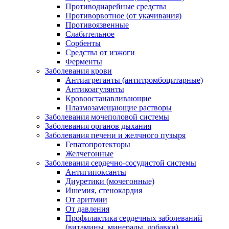
Противодиарейные средства
Противорвотное (от укачивания)
Противоязвенные
Слабительное
Сорбенты
Средства от изжоги
Ферменты
Заболевания крови
Антиагреганты (антитромбоцитарные)
Антикоагулянты
Кровоостанавливающие
Плазмозамещающие растворы
Заболевания мочеполовой системы
Заболевания органов дыхания
Заболевания печени и желчного пузыря
Гепатопротекторы
Желчегонные
Заболевания сердечно-сосудистой системы
Антигипоксанты
Диуретики (мочегонные)
Ишемия, стенокардия
От аритмии
От давления
Профилактика сердечных заболеваний
(витамины, минералы, добавки)