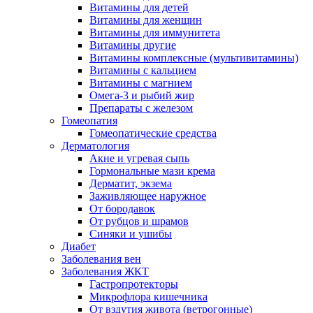
Витамины для детей
Витамины для женщин
Витамины для иммунитета
Витамины другие
Витамины комплексные (мультивитамины)
Витамины с кальцием
Витамины с магнием
Омега-3 и рыбий жир
Препараты с железом
Гомеопатия
Гомеопатические средства
Дерматология
Акне и угревая сыпь
Гормональные мази крема
Дерматит, экзема
Заживляющее наружное
От бородавок
От рубцов и шрамов
Синяки и ушибы
Диабет
Заболевания вен
Заболевания ЖКТ
Гастропротекторы
Микрофлора кишечника
От вздутия живота (ветрогонные)