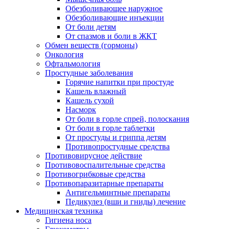
Обезболивающее наружное
Обезболивающие инъекции
От боли детям
От спазмов и боли в ЖКТ
Обмен веществ (гормоны)
Онкология
Офтальмология
Простудные заболевания
Горячие напитки при простуде
Кашель влажный
Кашель сухой
Насморк
От боли в горле спрей, полоскания
От боли в горле таблетки
От простуды и гриппа детям
Противопростудные средства
Противовирусное действие
Противовоспалительные средства
Противогрибковые средства
Противопаразитарные препараты
Антигельминтные препараты
Педикулез (вши и гниды) лечение
Медицинская техника
Гигиена носа