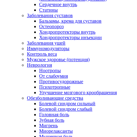
Сердечное внутрь
Статины
Заболевания суставов
Бальзамы, крема для суставов
Остеопороз
Хондропротекторы внутрь
Хондропротекторы инъекции
Заболевания ушей
Иммуномодуляторы
Контроль веса
Мужское здоровье (потенция)
Неврология
Ноотропы
От слабоумия
Противосудорожные
Психотропные
Улучшение мозгового крообращения
Обезболивающие средства
Болевой синдром сильный
Болевой синдром слабый
Головная боль
Зубная боль
Мигрень
Миорелаксанты
Мышечная боль