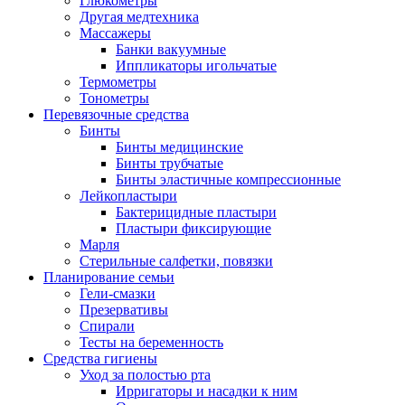
Глюкометры
Другая медтехника
Массажеры
Банки вакуумные
Иппликаторы игольчатые
Термометры
Тонометры
Перевязочные средства
Бинты
Бинты медицинские
Бинты трубчатые
Бинты эластичные компрессионные
Лейкопластыри
Бактерицидные пластыри
Пластыри фиксирующие
Марля
Стерильные салфетки, повязки
Планирование семьи
Гели-смазки
Презервативы
Спирали
Тесты на беременность
Средства гигиены
Уход за полостью рта
Ирригаторы и насадки к ним