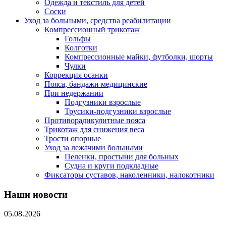
Одежда и текстиль для детей
Соски
Уход за больными, средства реабилитации
Компрессионный трикотаж
Гольфы
Колготки
Компрессионные майки, футболки, шорты
Чулки
Коррекция осанки
Пояса, бандажи медицинские
При недержании
Подгузники взрослые
Трусики-подгузники взрослые
Противорадикулитные пояса
Трикотаж для снижения веса
Трости опорные
Уход за лежачими больными
Пеленки, простыни для больных
Судна и круги подкладные
Фиксаторы суставов, наколенники, налокотники
Наши новости
05.08.2026