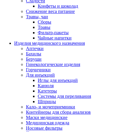
Сладости
Конфеты и шоколад
Снижение веса питание
Травы, чаи
Сборы
Травы
Фильтр-пакеты
Чайные напитки
Изделия медицинского назначения
Аптечки
Бахилы
Беруши
Гинекологические изделия
Горчичники
Для инъекций
Иглы для инъекций
Канюля
Катетеры
Системы для переливания
Шприцы
Кало- и мочеприемники
Контейнеры для сбора анализов
Маски медицинские
Медицинская одежда
Носовые фильтры