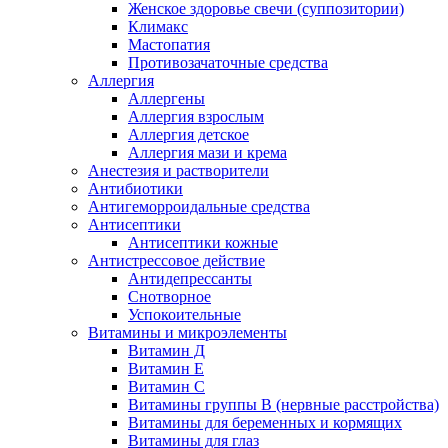
Женское здоровье свечи (суппозитории)
Климакс
Мастопатия
Противозачаточные средства
Аллергия
Аллергены
Аллергия взрослым
Аллергия детское
Аллергия мази и крема
Анестезия и растворители
Антибиотики
Антигеморроидальные средства
Антисептики
Антисептики кожные
Антистрессовое действие
Антидепрессанты
Снотворное
Успокоительные
Витамины и микроэлементы
Витамин Д
Витамин Е
Витамин С
Витамины группы В (нервные расстройства)
Витамины для беременных и кормящих
Витамины для глаз