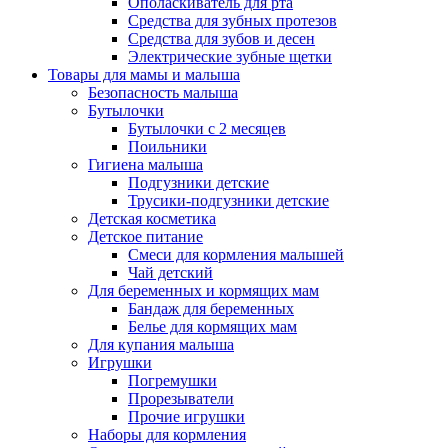
Ополаскиватель для рта
Средства для зубных протезов
Средства для зубов и десен
Электрические зубные щетки
Товары для мамы и малыша
Безопасность малыша
Бутылочки
Бутылочки с 2 месяцев
Поильники
Гигиена малыша
Подгузники детские
Трусики-подгузники детские
Детская косметика
Детское питание
Смеси для кормления малышей
Чай детский
Для беременных и кормящих мам
Бандаж для беременных
Белье для кормящих мам
Для купания малыша
Игрушки
Погремушки
Прорезыватели
Прочие игрушки
Наборы для кормления