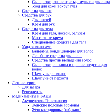
Сыворотки, концентраты, эмульсии для лица
Уход для кожи вокруг глаз
Средства для ног
Средства для рук
Для ногтей
Крем для рук
Средства для тела
Крем для тела, лосьон, бальзам
Массажные крема
Специальные средства для тела
Уход за волосами
Бальзамы, кондиционеры для волос
Лечебные средства для волос
Средства против выпадения волос
Сыворотки, лосьоны и прочие средства для
волос
Шампунь для волос
Шампунь от перхоти
Летние серии
Для загара
Репелленты
Медикаменты и БАДы
Акушерство. Гинекология
Женские половые гормоны
Женское здоровье (таб, капс)