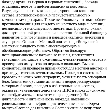
блокада крупных нервов и нервных сплетений., блокада
отдельных нервов и инфильтрационная анестезия.
Внутрисуставная инъекция при артроскопии коленного
сустава.ПротивопоказанияГиперчувствительность к
компонентам препарата. Также необходимо учитывать общие
противопоказания для каждого конкретного вида анестезии,
независимо от используемого анестетика. Противопоказан
для внутривенной регионарной анестезии большой блокады у
пациентов с гиповолемией и парацервикальной анестезии в
акушерстве.ОписаниеМестный длительно действующий
анестетик амидного типа с анестезирующим и
обезболивающим действием. Обратимо блокируя
потенциалзависимые натриевые каналы, препятствует
генерации импульсов в окончаниях чувствительных нервов и
проведению импульсов по нервным волокнам. Высокие
концентрации препарата применяются для местной анестезии
при хирургических вмешательствах. Попадая в системный
кровоток в низких концентрациях, может вызвать сенсорный
блок (анальгезию) с минимальным и непрогрессирующим
моторным блоком, попадая в избыточных количествах,
оказывает угнетающее действие на ЦНС и миокард (снижает
его возбудимость, автоматизм и проводимость). На
длительность и интенсивность блокады, вызванной
ропивакаином, эпинефрин практически не влияет.Форма
выпускаРаствор для инъекций.СоставАктивное вещество: