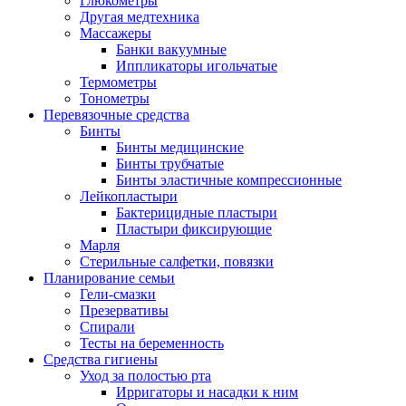
Глюкометры
Другая медтехника
Массажеры
Банки вакуумные
Иппликаторы игольчатые
Термометры
Тонометры
Перевязочные средства
Бинты
Бинты медицинские
Бинты трубчатые
Бинты эластичные компрессионные
Лейкопластыри
Бактерицидные пластыри
Пластыри фиксирующие
Марля
Стерильные салфетки, повязки
Планирование семьи
Гели-смазки
Презервативы
Спирали
Тесты на беременность
Средства гигиены
Уход за полостью рта
Ирригаторы и насадки к ним