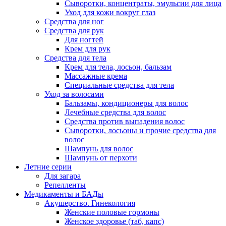
Сыворотки, концентраты, эмульсии для лица
Уход для кожи вокруг глаз
Средства для ног
Средства для рук
Для ногтей
Крем для рук
Средства для тела
Крем для тела, лосьон, бальзам
Массажные крема
Специальные средства для тела
Уход за волосами
Бальзамы, кондиционеры для волос
Лечебные средства для волос
Средства против выпадения волос
Сыворотки, лосьоны и прочие средства для
волос
Шампунь для волос
Шампунь от перхоти
Летние серии
Для загара
Репелленты
Медикаменты и БАДы
Акушерство. Гинекология
Женские половые гормоны
Женское здоровье (таб, капс)