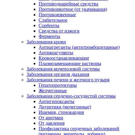
Противодиарейные средства
Противорвотное (от укачивания)
Противоязвенные
Слабительное
Сорбенты
Средства от изжоги
Ферменты
Заболевания крови
Антиагреганты (антитромбоцитарные)
Антикоагулянты
Кровоостанавливающие
Плазмозамещающие растворы
Заболевания мочеполовой системы
Заболевания органов дыхания
Заболевания печени и желчного пузыря
Гепатопротекторы
Желчегонные
Заболевания сердечно-сосудистой системы
Антигипоксанты
Диуретики (мочегонные)
Ишемия, стенокардия
От аритмии
От давления
Профилактика сердечных заболеваний
(витамины, минералы, добавки)