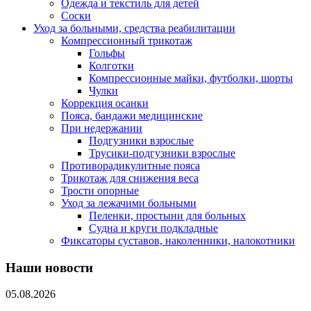
Одежда и текстиль для детей
Соски
Уход за больными, средства реабилитации
Компрессионный трикотаж
Гольфы
Колготки
Компрессионные майки, футболки, шорты
Чулки
Коррекция осанки
Пояса, бандажи медицинские
При недержании
Подгузники взрослые
Трусики-подгузники взрослые
Противорадикулитные пояса
Трикотаж для снижения веса
Трости опорные
Уход за лежачими больными
Пеленки, простыни для больных
Судна и круги подкладные
Фиксаторы суставов, наколенники, налокотники
Наши новости
05.08.2026