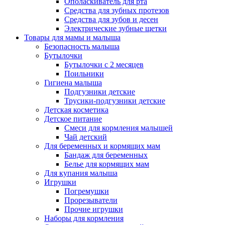
Ополаскиватель для рта
Средства для зубных протезов
Средства для зубов и десен
Электрические зубные щетки
Товары для мамы и малыша
Безопасность малыша
Бутылочки
Бутылочки с 2 месяцев
Поильники
Гигиена малыша
Подгузники детские
Трусики-подгузники детские
Детская косметика
Детское питание
Смеси для кормления малышей
Чай детский
Для беременных и кормящих мам
Бандаж для беременных
Белье для кормящих мам
Для купания малыша
Игрушки
Погремушки
Прорезыватели
Прочие игрушки
Наборы для кормления