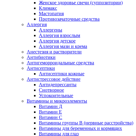
Женское здоровье свечи (суппозитории)
Климакс
Мастопатия
Противозачаточные средства
Аллергия
Аллергены
Аллергия взрослым
Аллергия детское
Аллергия мази и крема
Анестезия и растворители
Антибиотики
Антигеморроидальные средства
Антисептики
Антисептики кожные
Антистрессовое действие
Антидепрессанты
Снотворное
Успокоительные
Витамины и микроэлементы
Витамин Д
Витамин Е
Витамин С
Витамины группы В (нервные расстройства)
Витамины для беременных и кормящих
Витамины для глаз