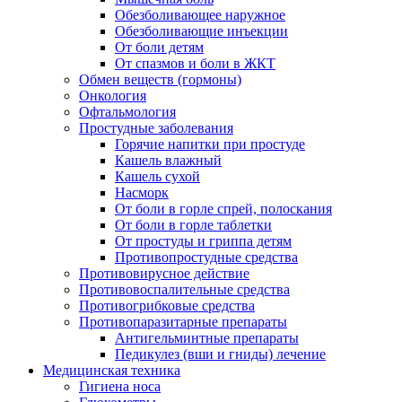
Обезболивающее наружное
Обезболивающие инъекции
От боли детям
От спазмов и боли в ЖКТ
Обмен веществ (гормоны)
Онкология
Офтальмология
Простудные заболевания
Горячие напитки при простуде
Кашель влажный
Кашель сухой
Насморк
От боли в горле спрей, полоскания
От боли в горле таблетки
От простуды и гриппа детям
Противопростудные средства
Противовирусное действие
Противовоспалительные средства
Противогрибковые средства
Противопаразитарные препараты
Антигельминтные препараты
Педикулез (вши и гниды) лечение
Медицинская техника
Гигиена носа