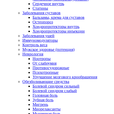
Сердечное внутрь
Статины
Заболевания суставов
Бальзамы, крема для суставов
Остеопороз
Хондропротекторы внутрь
Хондропротекторы инъекции
Заболевания ушей
Иммуномодуляторы
Контроль веса
Мужское здоровье (потенция)
Неврология
Ноотропы
От слабоумия
Противосудорожные
Психотропные
Улучшение мозгового крообращения
Обезболивающие средства
Болевой синдром сильный
Болевой синдром слабый
Головная боль
Зубная боль
Мигрень
Миорелаксанты
Мышечная боль