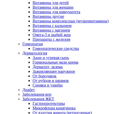
Витамины для детей
Витамины для женщин
Витамины для иммунитета
Витамины другие
Витамины комплексные (мультивитамины)
Витамины с кальцием
Витамины с магнием
Омега-3 и рыбий жир
Препараты с железом
Гомеопатия
Гомеопатические средства
Дерматология
Акне и угревая сыпь
Гормональные мази крема
Дерматит, экзема
Заживляющее наружное
От бородавок
От рубцов и шрамов
Синяки и ушибы
Диабет
Заболевания вен
Заболевания ЖКТ
Гастропротекторы
Микрофлора кишечника
От вздутия живота (ветрогонные)