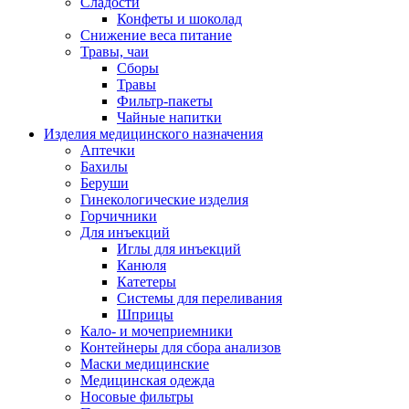
Сладости
Конфеты и шоколад
Снижение веса питание
Травы, чаи
Сборы
Травы
Фильтр-пакеты
Чайные напитки
Изделия медицинского назначения
Аптечки
Бахилы
Беруши
Гинекологические изделия
Горчичники
Для инъекций
Иглы для инъекций
Канюля
Катетеры
Системы для переливания
Шприцы
Кало- и мочеприемники
Контейнеры для сбора анализов
Маски медицинские
Медицинская одежда
Носовые фильтры