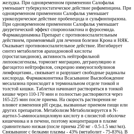
желудка. При одновременном применении Салофальк
уменьшает туберкулостатическое действие рифампицина. При
одновременном применении Салофальк уменьшает
урикозурическое действие пробенецида и сульфинпиразона.
При одновременном применении Салофальк уменьшает
диуретический эффект спиронолактона и фуросемида.
Фармакодинамика Препарат с противовоспалительным
действием, применяемый для лечения болезни Крона и НЯК.
Оказывает противовоспалительное действие. Ингибирует
синтез метаболитов арахидоновой кислоты
(простагландинов), активность нейтрофильной
липооксигеназы, тормозит миграцию, дегрануляцию и
фагоцитоз нейтрофилов, секрецию иммуноглобулинов
лимфоцитами., связывает и разрушает свободные радикалы
кислорода. Фармакокинетика Всасывание Высвобождение
месалазина происходит в терминальном отделе тонкой и
толстой кишки. Таблетки начинают растворяться в тонкой
кишке через 110-170 мин и полностью растворяются через
165-225 мин после приема. На скорость растворения не
влияют изменения рН среды, вызванные приемом пищи или
других препаратов. Метаболизм Метаболизируется в N-
ацетил-5-аминосалициловую кислоту в слизистой оболочке
кишечника и в печени, поэтому концентрация в плазме
сравнительно низкая (после приема 250 мг - 0.5-1.5 мкг/мл).
Связывание с белками плазмы - 43% (метаболит - 75-83%). В