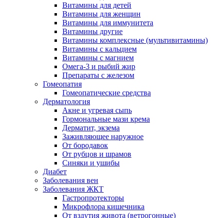
Витамины для детей
Витамины для женщин
Витамины для иммунитета
Витамины другие
Витамины комплексные (мультивитамины)
Витамины с кальцием
Витамины с магнием
Омега-3 и рыбий жир
Препараты с железом
Гомеопатия
Гомеопатические средства
Дерматология
Акне и угревая сыпь
Гормональные мази крема
Дерматит, экзема
Заживляющее наружное
От бородавок
От рубцов и шрамов
Синяки и ушибы
Диабет
Заболевания вен
Заболевания ЖКТ
Гастропротекторы
Микрофлора кишечника
От вздутия живота (ветрогонные)