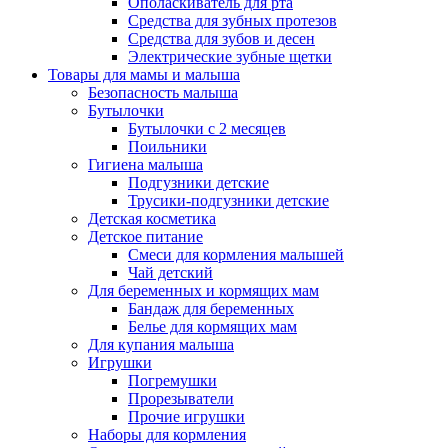
Ополаскиватель для рта
Средства для зубных протезов
Средства для зубов и десен
Электрические зубные щетки
Товары для мамы и малыша
Безопасность малыша
Бутылочки
Бутылочки с 2 месяцев
Поильники
Гигиена малыша
Подгузники детские
Трусики-подгузники детские
Детская косметика
Детское питание
Смеси для кормления малышей
Чай детский
Для беременных и кормящих мам
Бандаж для беременных
Белье для кормящих мам
Для купания малыша
Игрушки
Погремушки
Прорезыватели
Прочие игрушки
Наборы для кормления