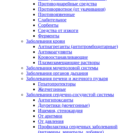
Противодиарейные средства
Противорвотное (от укачивания)
Противоязвенные
Слабительное
Сорбенты
Средства от изжоги
Ферменты
Заболевания крови
Антиагреганты (антитромбоцитарные)
Антикоагулянты
Кровоостанавливающие
Плазмозамещающие растворы
Заболевания мочеполовой системы
Заболевания органов дыхания
Заболевания печени и желчного пузыря
Гепатопротекторы
Желчегонные
Заболевания сердечно-сосудистой системы
Антигипоксанты
Диуретики (мочегонные)
Ишемия, стенокардия
От аритмии
От давления
Профилактика сердечных заболеваний
(витамины, минералы, добавки)