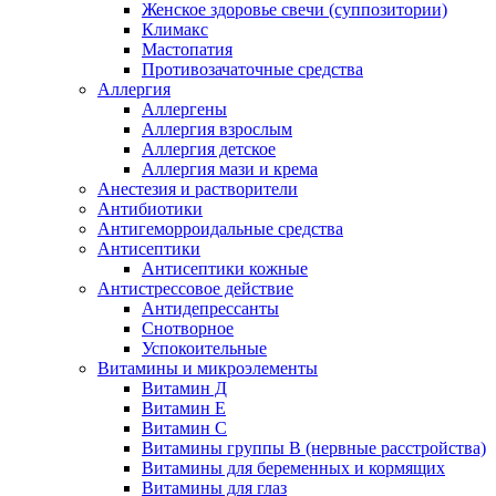
Женское здоровье свечи (суппозитории)
Климакс
Мастопатия
Противозачаточные средства
Аллергия
Аллергены
Аллергия взрослым
Аллергия детское
Аллергия мази и крема
Анестезия и растворители
Антибиотики
Антигеморроидальные средства
Антисептики
Антисептики кожные
Антистрессовое действие
Антидепрессанты
Снотворное
Успокоительные
Витамины и микроэлементы
Витамин Д
Витамин Е
Витамин С
Витамины группы В (нервные расстройства)
Витамины для беременных и кормящих
Витамины для глаз