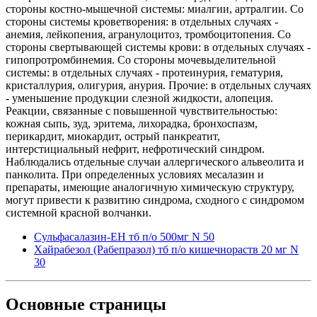
стороны костно-мышечной системы: миалгии, артралгии. Со
стороны системы кроветворения: в отдельных случаях -
анемия, лейкопения, агранулоцитоз, тромбоцитопения. Со
стороны свертывающей системы крови: в отдельных случаях -
гипопротромбинемия. Со стороны мочевыделительной
системы: в отдельных случаях - протеинурия, гематурия,
кристаллурия, олигурия, анурия. Прочие: в отдельных случаях
- уменьшение продукции слезной жидкости, алопеция.
Реакции, связанные с повышенной чувствительностью:
кожная сыпь, зуд, эритема, лихорадка, бронхоспазм,
перикардит, миокардит, острый панкреатит,
интерстициальный нефрит, нефротический синдром.
Наблюдались отдельные случаи аллергического альвеолита и
панколита. При определенных условиях месалазин и
препараты, имеющие аналогичную химическую структуру,
могут привести к развитию синдрома, сходного с синдромом
системной красной волчанки.
Сульфасалазин-ЕН тб п/о 500мг N 50
Хайрабезол (Рабепразол) тб п/о кишечнораств 20 мг N
30
Основные
страницы