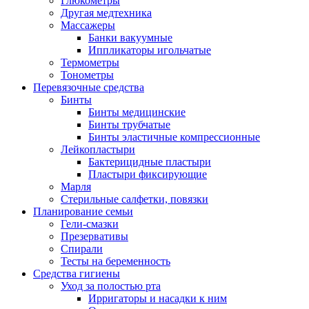
Глюкометры
Другая медтехника
Массажеры
Банки вакуумные
Иппликаторы игольчатые
Термометры
Тонометры
Перевязочные средства
Бинты
Бинты медицинские
Бинты трубчатые
Бинты эластичные компрессионные
Лейкопластыри
Бактерицидные пластыри
Пластыри фиксирующие
Марля
Стерильные салфетки, повязки
Планирование семьи
Гели-смазки
Презервативы
Спирали
Тесты на беременность
Средства гигиены
Уход за полостью рта
Ирригаторы и насадки к ним