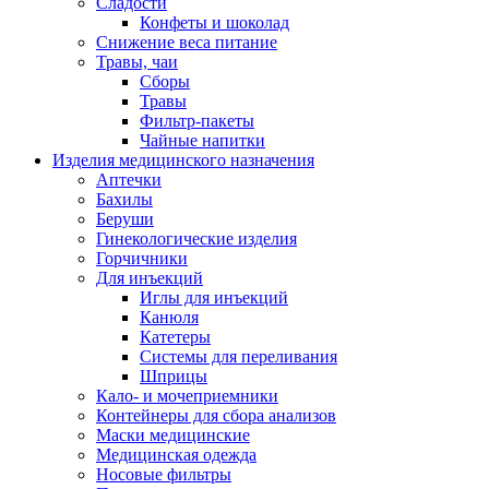
Сладости
Конфеты и шоколад
Снижение веса питание
Травы, чаи
Сборы
Травы
Фильтр-пакеты
Чайные напитки
Изделия медицинского назначения
Аптечки
Бахилы
Беруши
Гинекологические изделия
Горчичники
Для инъекций
Иглы для инъекций
Канюля
Катетеры
Системы для переливания
Шприцы
Кало- и мочеприемники
Контейнеры для сбора анализов
Маски медицинские
Медицинская одежда
Носовые фильтры