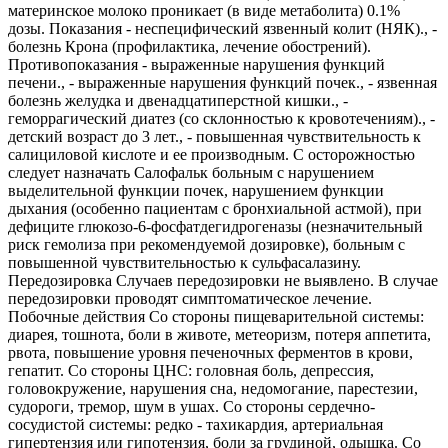
материнское молоко проникает (в виде метаболита) 0.1%
дозы. Показания - неспецифический язвенный колит (НЯК)., -
болезнь Крона (профилактика, лечение обострений).
Противопоказания - выраженные нарушения функций
печени., - выраженные нарушения функций почек., - язвенная
болезнь желудка и двенадцатиперстной кишки., -
геморрагический диатез (со склонностью к кровотечениям)., -
детский возраст до 3 лет., - повышенная чувствительность к
салициловой кислоте и ее производным. С осторожностью
следует назначать Салофальк больным с нарушением
выделительной функции почек, нарушением функции
дыхания (особенно пациентам с бронхиальной астмой), при
дефиците глюкозо-6-фосфатдегидрогеназы (незначительный
риск гемолиза при рекомендуемой дозировке), больным с
повышенной чувствительностью к сульфасалазину.
Передозировка Случаев передозировки не выявлено. В случае
передозировки проводят симптоматическое лечение.
Побочные действия Со стороны пищеварительной системы:
диарея, тошнота, боли в животе, метеоризм, потеря аппетита,
рвота, повышение уровня печеночных ферментов в крови,
гепатит. Со стороны ЦНС: головная боль, депрессия,
головокружение, нарушения сна, недомогание, парестезии,
судороги, тремор, шум в ушах. Со стороны сердечно-
сосудистой системы: редко - тахикардия, артериальная
гипертензия или гипотензия, боли за грудиной, одышка. Со