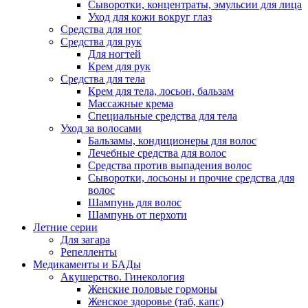
Сыворотки, концентраты, эмульсии для лица
Уход для кожи вокруг глаз
Средства для ног
Средства для рук
Для ногтей
Крем для рук
Средства для тела
Крем для тела, лосьон, бальзам
Массажные крема
Специальные средства для тела
Уход за волосами
Бальзамы, кондиционеры для волос
Лечебные средства для волос
Средства против выпадения волос
Сыворотки, лосьоны и прочие средства для
волос
Шампунь для волос
Шампунь от перхоти
Летние серии
Для загара
Репелленты
Медикаменты и БАДы
Акушерство. Гинекология
Женские половые гормоны
Женское здоровье (таб, капс)