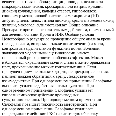
вещества: натрия карбонат, глицин, повидон, целлюлоза
микрокристаллическая, кроскармеллоза натрия, кремния
диоксид коллоидный, кальция стеарат, гипромеллоза,
сополимер метакриловой кислоты и метакрилата (1:1),
дибутилфталат, тальк, титана диоксид, краситель железа оксид
желтый, макрогол, бутилметакрилат. Общее описание
Препарат с противовоспалительным действием, применяемый
для лечения болезни Крона и НЯК Особые условия
Целесообразно регулярное проведение общего анализа крови
(перед началом, во время, а также после лечения) и мочи,
контроль за выделительной функцией почек. Больные,
являющиеся медленными ацетиляторами, имеют
повышенный риск развития побочных эффектов. Может
наблюдаться окрашивание мочи и слезы в желто-оранжевый
цвет, прокрашивание мягких контактных линз. Если
пропущен прием нескольких доз, то, не прекращая лечения,
пациент должен обратиться к врачу. Лекарственное
взаимодействие При одновременном применении Салофальк
вызывает усиление действия антикоагулянтов. При
одновременном применении Салофальк усиливает
гипогликемическое действие производных
сульфонилмочевины. При одновременном применении
Салофальк повышает токсичность метотрексата. При
одновременном применении Салофальк усиливает
повреждающее действие ГКС на слизистую оболочку