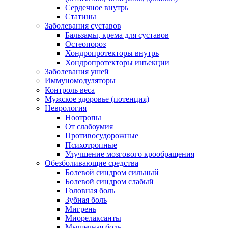
Сердечное внутрь
Статины
Заболевания суставов
Бальзамы, крема для суставов
Остеопороз
Хондропротекторы внутрь
Хондропротекторы инъекции
Заболевания ушей
Иммуномодуляторы
Контроль веса
Мужское здоровье (потенция)
Неврология
Ноотропы
От слабоумия
Противосудорожные
Психотропные
Улучшение мозгового крообращения
Обезболивающие средства
Болевой синдром сильный
Болевой синдром слабый
Головная боль
Зубная боль
Мигрень
Миорелаксанты
Мышечная боль