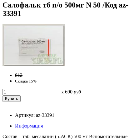
Салофальк тб п/о 500мг N 50 /Код az-
33391
812
Скидка 15%
690
руб
x
Артикул: az-33391
Информация
Состав 1 таб. месалазин (5-АСК) 500 мг Вспомогательные