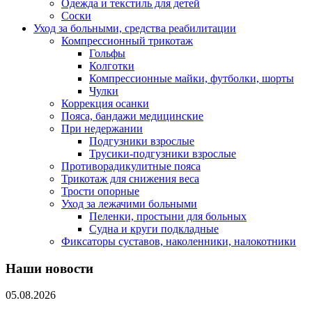
Одежда и текстиль для детей
Соски
Уход за больными, средства реабилитации
Компрессионный трикотаж
Гольфы
Колготки
Компрессионные майки, футболки, шорты
Чулки
Коррекция осанки
Пояса, бандажи медицинские
При недержании
Подгузники взрослые
Трусики-подгузники взрослые
Противорадикулитные пояса
Трикотаж для снижения веса
Трости опорные
Уход за лежачими больными
Пеленки, простыни для больных
Судна и круги подкладные
Фиксаторы суставов, наколенники, налокотники
Наши новости
05.08.2026