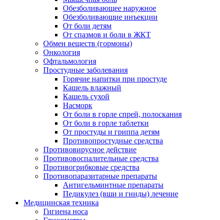
Обезболивающее наружное
Обезболивающие инъекции
От боли детям
От спазмов и боли в ЖКТ
Обмен веществ (гормоны)
Онкология
Офтальмология
Простудные заболевания
Горячие напитки при простуде
Кашель влажный
Кашель сухой
Насморк
От боли в горле спрей, полоскания
От боли в горле таблетки
От простуды и гриппа детям
Противопростудные средства
Противовирусное действие
Противовоспалительные средства
Противогрибковые средства
Противопаразитарные препараты
Антигельминтные препараты
Педикулез (вши и гниды) лечение
Медицинская техника
Гигиена носа