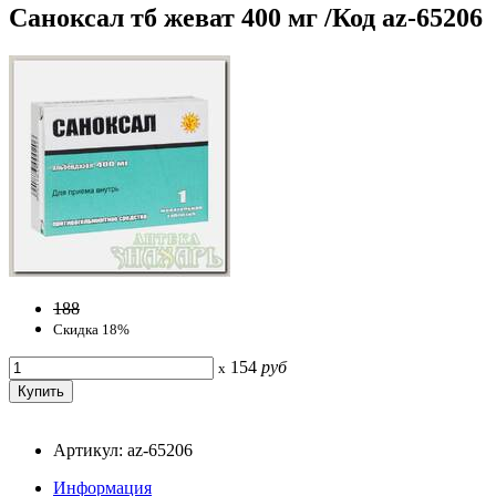
Саноксал тб жеват 400 мг /Код az-65206
188
Скидка 18%
154
руб
x
Артикул: az-65206
Информация