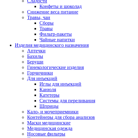
Сладости
Конфеты и шоколад
Снижение веса питание
Травы, чаи
Сборы
Травы
Фильтр-пакеты
Чайные напитки
Изделия медицинского назначения
Аптечки
Бахилы
Беруши
Гинекологические изделия
Горчичники
Для инъекций
Иглы для инъекций
Канюля
Катетеры
Системы для переливания
Шприцы
Кало- и мочеприемники
Контейнеры для сбора анализов
Маски медицинские
Медицинская одежда
Носовые фильтры