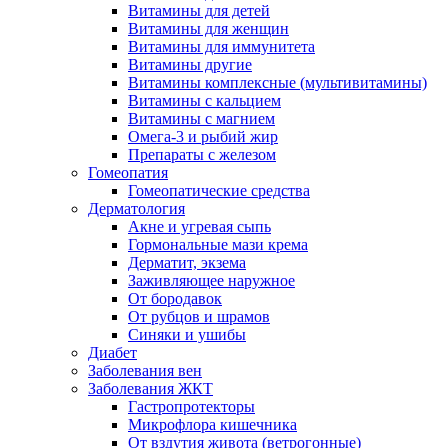
Витамины для детей
Витамины для женщин
Витамины для иммунитета
Витамины другие
Витамины комплексные (мультивитамины)
Витамины с кальцием
Витамины с магнием
Омега-3 и рыбий жир
Препараты с железом
Гомеопатия
Гомеопатические средства
Дерматология
Акне и угревая сыпь
Гормональные мази крема
Дерматит, экзема
Заживляющее наружное
От бородавок
От рубцов и шрамов
Синяки и ушибы
Диабет
Заболевания вен
Заболевания ЖКТ
Гастропротекторы
Микрофлора кишечника
От вздутия живота (ветрогонные)