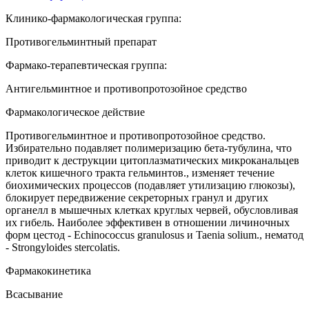
Клинико-фармакологическая группа:
Противогельминтный препарат
Фармако-терапевтическая группа:
Антигельминтное и противопротозойное средство
Фармакологическое действие
Противогельминтное и противопротозойное средство.
Избирательно подавляет полимеризацию бета-тубулина, что
приводит к деструкции цитоплазматических микроканальцев
клеток кишечного тракта гельминтов., изменяет течение
биохимических процессов (подавляет утилизацию глюкозы),
блокирует передвижение секреторных гранул и других
органелл в мышечных клетках круглых червей, обусловливая
их гибель. Наиболее эффективен в отношении личиночных
форм цестод - Echinococcus granulosus и Taenia solium., нематод
- Strongyloides stercolatis.
Фармакокинетика
Всасывание