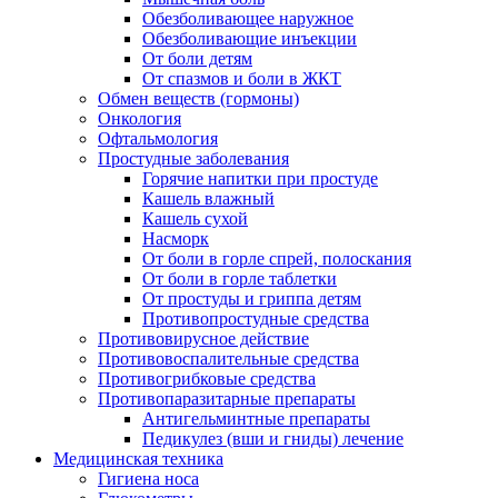
Обезболивающее наружное
Обезболивающие инъекции
От боли детям
От спазмов и боли в ЖКТ
Обмен веществ (гормоны)
Онкология
Офтальмология
Простудные заболевания
Горячие напитки при простуде
Кашель влажный
Кашель сухой
Насморк
От боли в горле спрей, полоскания
От боли в горле таблетки
От простуды и гриппа детям
Противопростудные средства
Противовирусное действие
Противовоспалительные средства
Противогрибковые средства
Противопаразитарные препараты
Антигельминтные препараты
Педикулез (вши и гниды) лечение
Медицинская техника
Гигиена носа