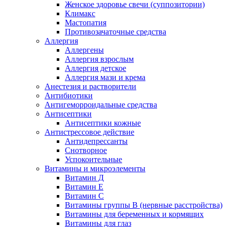
Женское здоровье свечи (суппозитории)
Климакс
Мастопатия
Противозачаточные средства
Аллергия
Аллергены
Аллергия взрослым
Аллергия детское
Аллергия мази и крема
Анестезия и растворители
Антибиотики
Антигеморроидальные средства
Антисептики
Антисептики кожные
Антистрессовое действие
Антидепрессанты
Снотворное
Успокоительные
Витамины и микроэлементы
Витамин Д
Витамин Е
Витамин С
Витамины группы В (нервные расстройства)
Витамины для беременных и кормящих
Витамины для глаз