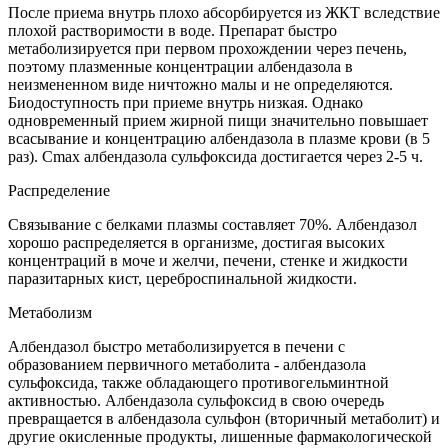
После приема внутрь плохо абсорбируется из ЖКТ вследствие
плохой растворимости в воде. Препарат быстро
метаболизируется при первом прохождении через печень,
поэтому плазменные концентрации албендазола в
неизмененном виде ничтожно малы и не определяются.
Биодоступность при приеме внутрь низкая. Однако
одновременный прием жирной пищи значительно повышает
всасывание и концентрацию албендазола в плазме крови (в 5
раз). Cmax албендазола сульфоксида достигается через 2-5 ч.
Распределение
Связывание с белками плазмы составляет 70%. Албендазол
хорошо распределяется в организме, достигая высоких
концентраций в моче и желчи, печени, стенке и жидкости
паразитарных кист, цереброспинальной жидкости.
Метаболизм
Албендазол быстро метаболизируется в печени с
образованием первичного метаболита - албендазола
сульфоксида, также обладающего противогельминтной
активностью. Албендазола сульфоксид в свою очередь
превращается в албендазола сульфон (вторичный метаболит) и
другие окисленные продукты, лишенные фармакологической