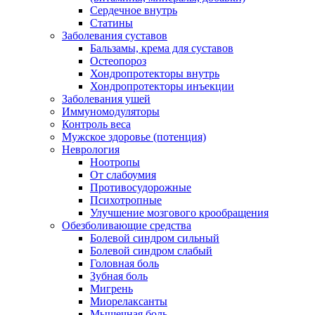
Сердечное внутрь
Статины
Заболевания суставов
Бальзамы, крема для суставов
Остеопороз
Хондропротекторы внутрь
Хондропротекторы инъекции
Заболевания ушей
Иммуномодуляторы
Контроль веса
Мужское здоровье (потенция)
Неврология
Ноотропы
От слабоумия
Противосудорожные
Психотропные
Улучшение мозгового крообращения
Обезболивающие средства
Болевой синдром сильный
Болевой синдром слабый
Головная боль
Зубная боль
Мигрень
Миорелаксанты
Мышечная боль