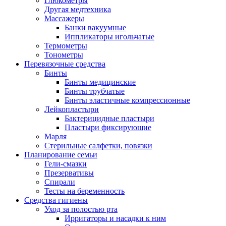
Глюкометры
Другая медтехника
Массажеры
Банки вакуумные
Иппликаторы игольчатые
Термометры
Тонометры
Перевязочные средства
Бинты
Бинты медицинские
Бинты трубчатые
Бинты эластичные компрессионные
Лейкопластыри
Бактерицидные пластыри
Пластыри фиксирующие
Марля
Стерильные салфетки, повязки
Планирование семьи
Гели-смазки
Презервативы
Спирали
Тесты на беременность
Средства гигиены
Уход за полостью рта
Ирригаторы и насадки к ним