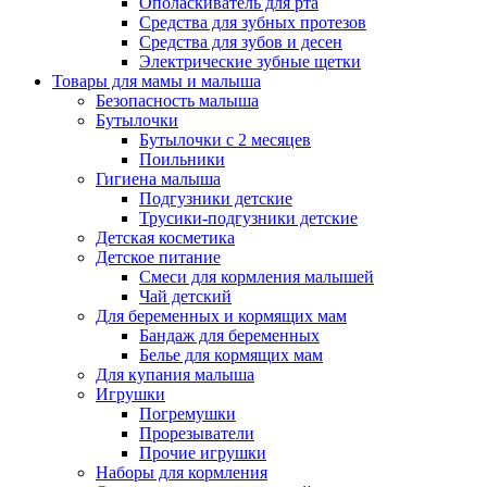
Ополаскиватель для рта
Средства для зубных протезов
Средства для зубов и десен
Электрические зубные щетки
Товары для мамы и малыша
Безопасность малыша
Бутылочки
Бутылочки с 2 месяцев
Поильники
Гигиена малыша
Подгузники детские
Трусики-подгузники детские
Детская косметика
Детское питание
Смеси для кормления малышей
Чай детский
Для беременных и кормящих мам
Бандаж для беременных
Белье для кормящих мам
Для купания малыша
Игрушки
Погремушки
Прорезыватели
Прочие игрушки
Наборы для кормления