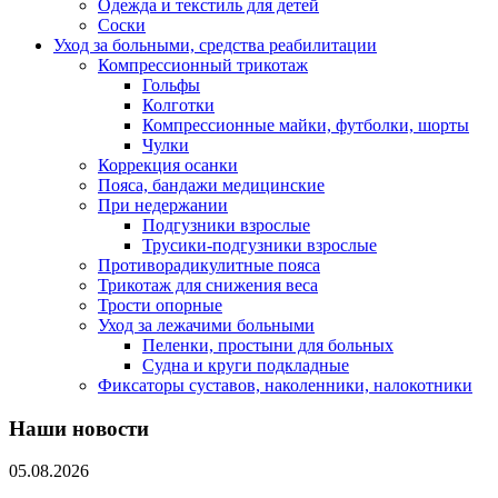
Одежда и текстиль для детей
Соски
Уход за больными, средства реабилитации
Компрессионный трикотаж
Гольфы
Колготки
Компрессионные майки, футболки, шорты
Чулки
Коррекция осанки
Пояса, бандажи медицинские
При недержании
Подгузники взрослые
Трусики-подгузники взрослые
Противорадикулитные пояса
Трикотаж для снижения веса
Трости опорные
Уход за лежачими больными
Пеленки, простыни для больных
Судна и круги подкладные
Фиксаторы суставов, наколенники, налокотники
Наши новости
05.08.2026