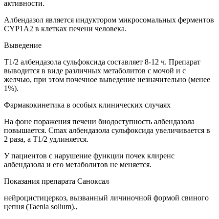
активности.
Албендазол является индуктором микросомальных ферментов
CYP1A2 в клетках печени человека.
Выведение
T1/2 албендазола сульфоксида составляет 8-12 ч. Препарат
выводится в виде различных метаболитов с мочой и с
желчью, при этом почечное выведение незначительно (менее
1%).
Фармакокинетика в особых клинических случаях
На фоне поражения печени биодоступность албендазола
повышается. Cmax албендазола сульфоксида увеличивается в
2 раза, а T1/2 удлиняется.
У пациентов с нарушение функции почек клиренс
албендазола и его метаболитов не меняется.
Показания препарата Саноксал
нейроцистицеркоз, вызванный личиночной формой свиного
цепня (Taenia solium).,