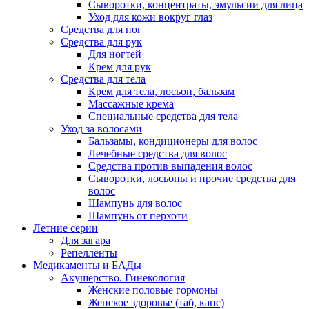
Сыворотки, концентраты, эмульсии для лица
Уход для кожи вокруг глаз
Средства для ног
Средства для рук
Для ногтей
Крем для рук
Средства для тела
Крем для тела, лосьон, бальзам
Массажные крема
Специальные средства для тела
Уход за волосами
Бальзамы, кондиционеры для волос
Лечебные средства для волос
Средства против выпадения волос
Сыворотки, лосьоны и прочие средства для
волос
Шампунь для волос
Шампунь от перхоти
Летние серии
Для загара
Репелленты
Медикаменты и БАДы
Акушерство. Гинекология
Женские половые гормоны
Женское здоровье (таб, капс)