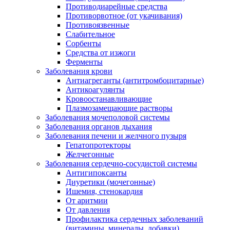
Противодиарейные средства
Противорвотное (от укачивания)
Противоязвенные
Слабительное
Сорбенты
Средства от изжоги
Ферменты
Заболевания крови
Антиагреганты (антитромбоцитарные)
Антикоагулянты
Кровоостанавливающие
Плазмозамещающие растворы
Заболевания мочеполовой системы
Заболевания органов дыхания
Заболевания печени и желчного пузыря
Гепатопротекторы
Желчегонные
Заболевания сердечно-сосудистой системы
Антигипоксанты
Диуретики (мочегонные)
Ишемия, стенокардия
От аритмии
От давления
Профилактика сердечных заболеваний
(витамины, минералы, добавки)