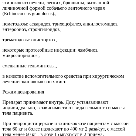
эхинококкоз печени, легких, брюшины, вызванной
личиночной формой собачьего ленточного червя
(Echinococcus granulosus).,
нематодозы: аскаридоз, трихоцефалез, анкилостомидоз,
энтеробиоз, стронгилоидоз.,
трематодозы: описторхоз.,
некоторые протозойные инфекции: лямблиоз,
микроспоридиоз.,
смешанные гельминтозы.,
в качестве вспомогательного средства при хирургическом
лечении эхинококкозных кист.
Режим дозирования
Препарат принимают внутрь. Дозу устанавливают
индивидуально, в зависимости от вида гельминта и массы
тела пациента.
При нейроцистицеркозе и эхинококкозе пациентам с массой
тела 60 кг и более назначают по 400 мг 2 раза/сут, с массой
тела менее 60 кг - в дозе 15 мг/кг/сут в 2 приема.