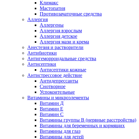
Климакс
Мастопатия
Противозачаточные средства
Аллергия
Аллергены
Аллергия взрослым
Аллергия детское
Аллергия мази и крема
Анестезия и растворители
Антибиотики
Антигеморроидальные средства
Антисептики
Антисептики кожные
Антистрессовое действие
Антидепрессанты
Снотворное
Успокоительные
Витамины и микроэлементы
Витамин Д
Витамин Е
Витамин С
Витамины группы В (нервные расстройства)
Витамины для беременных и кормящих
Витамины для глаз
Витамины для детей