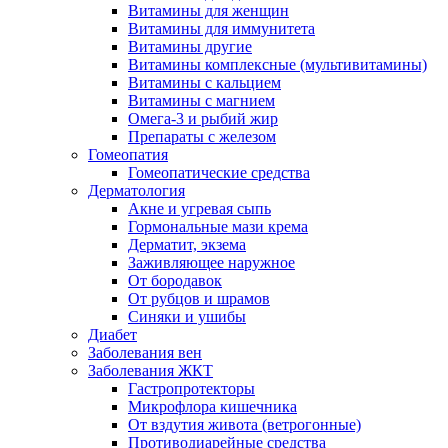
Витамины для женщин
Витамины для иммунитета
Витамины другие
Витамины комплексные (мультивитамины)
Витамины с кальцием
Витамины с магнием
Омега-3 и рыбий жир
Препараты с железом
Гомеопатия
Гомеопатические средства
Дерматология
Акне и угревая сыпь
Гормональные мази крема
Дерматит, экзема
Заживляющее наружное
От бородавок
От рубцов и шрамов
Синяки и ушибы
Диабет
Заболевания вен
Заболевания ЖКТ
Гастропротекторы
Микрофлора кишечника
От вздутия живота (ветрогонные)
Противодиарейные средства