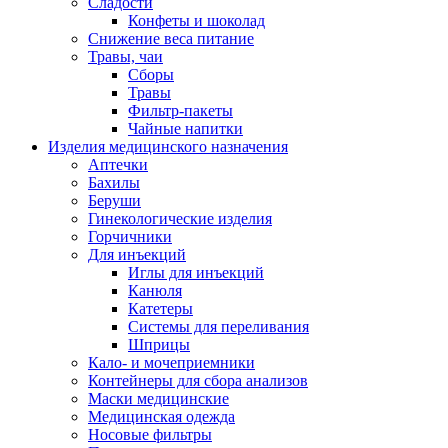
Сладости
Конфеты и шоколад
Снижение веса питание
Травы, чаи
Сборы
Травы
Фильтр-пакеты
Чайные напитки
Изделия медицинского назначения
Аптечки
Бахилы
Беруши
Гинекологические изделия
Горчичники
Для инъекций
Иглы для инъекций
Канюля
Катетеры
Системы для переливания
Шприцы
Кало- и мочеприемники
Контейнеры для сбора анализов
Маски медицинские
Медицинская одежда
Носовые фильтры