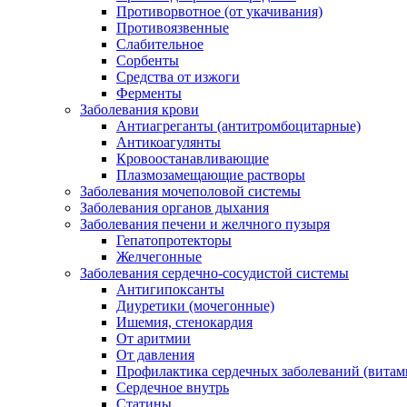
Противорвотное (от укачивания)
Противоязвенные
Слабительное
Сорбенты
Средства от изжоги
Ферменты
Заболевания крови
Антиагреганты (антитромбоцитарные)
Антикоагулянты
Кровоостанавливающие
Плазмозамещающие растворы
Заболевания мочеполовой системы
Заболевания органов дыхания
Заболевания печени и желчного пузыря
Гепатопротекторы
Желчегонные
Заболевания сердечно-сосудистой системы
Антигипоксанты
Диуретики (мочегонные)
Ишемия, стенокардия
От аритмии
От давления
Профилактика сердечных заболеваний (витам
Сердечное внутрь
Статины