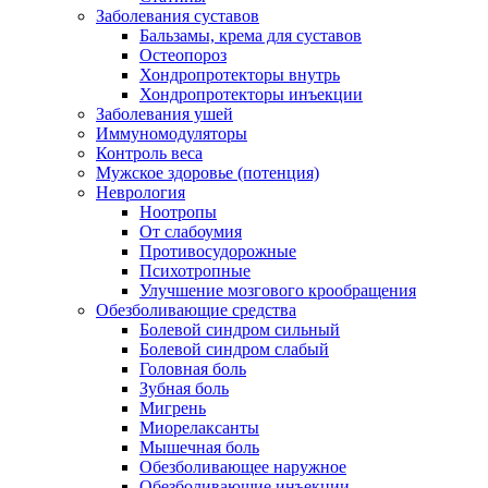
Заболевания суставов
Бальзамы, крема для суставов
Остеопороз
Хондропротекторы внутрь
Хондропротекторы инъекции
Заболевания ушей
Иммуномодуляторы
Контроль веса
Мужское здоровье (потенция)
Неврология
Ноотропы
От слабоумия
Противосудорожные
Психотропные
Улучшение мозгового крообращения
Обезболивающие средства
Болевой синдром сильный
Болевой синдром слабый
Головная боль
Зубная боль
Мигрень
Миорелаксанты
Мышечная боль
Обезболивающее наружное
Обезболивающие инъекции