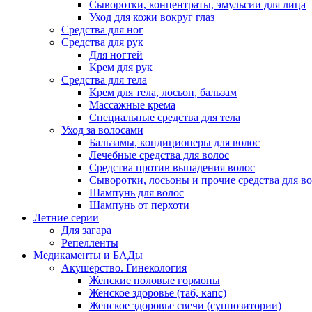
Сыворотки, концентраты, эмульсии для лица
Уход для кожи вокруг глаз
Средства для ног
Средства для рук
Для ногтей
Крем для рук
Средства для тела
Крем для тела, лосьон, бальзам
Массажные крема
Специальные средства для тела
Уход за волосами
Бальзамы, кондиционеры для волос
Лечебные средства для волос
Средства против выпадения волос
Сыворотки, лосьоны и прочие средства для в
Шампунь для волос
Шампунь от перхоти
Летние серии
Для загара
Репелленты
Медикаменты и БАДы
Акушерство. Гинекология
Женские половые гормоны
Женское здоровье (таб, капс)
Женское здоровье свечи (суппозитории)