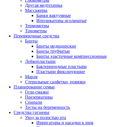
Глюкометры
Другая медтехника
Массажеры
Банки вакуумные
Иппликаторы игольчатые
Термометры
Тонометры
Перевязочные средства
Бинты
Бинты медицинские
Бинты трубчатые
Бинты эластичные компрессионные
Лейкопластыри
Бактерицидные пластыри
Пластыри фиксирующие
Марля
Стерильные салфетки, повязки
Планирование семьи
Гели-смазки
Презервативы
Спирали
Тесты на беременность
Средства гигиены
Уход за полостью рта
Ирригаторы и насадки к ним