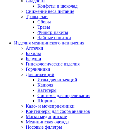
Сладости
Конфеты и шоколад
Снижение веса питание
Травы, чаи
Сборы
Травы
Фильтр-пакеты
Чайные напитки
Изделия медицинского назначения
Аптечки
Бахилы
Беруши
Гинекологические изделия
Горчичники
Для инъекций
Иглы для инъекций
Канюля
Катетеры
Системы для переливания
Шприцы
Кало- и мочеприемники
Контейнеры для сбора анализов
Маски медицинские
Медицинская одежда
Носовые фильтры