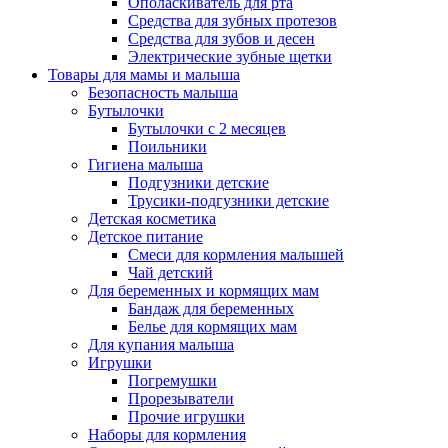
Ополаскиватель для рта
Средства для зубных протезов
Средства для зубов и десен
Электрические зубные щетки
Товары для мамы и малыша
Безопасность малыша
Бутылочки
Бутылочки с 2 месяцев
Поильники
Гигиена малыша
Подгузники детские
Трусики-подгузники детские
Детская косметика
Детское питание
Смеси для кормления малышей
Чай детский
Для беременных и кормящих мам
Бандаж для беременных
Белье для кормящих мам
Для купания малыша
Игрушки
Погремушки
Прорезыватели
Прочие игрушки
Наборы для кормления