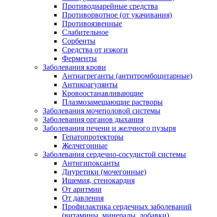
Противодиарейные средства
Противорвотное (от укачивания)
Противоязвенные
Слабительное
Сорбенты
Средства от изжоги
Ферменты
Заболевания крови
Антиагреганты (антитромбоцитарные)
Антикоагулянты
Кровоостанавливающие
Плазмозамещающие растворы
Заболевания мочеполовой системы
Заболевания органов дыхания
Заболевания печени и желчного пузыря
Гепатопротекторы
Желчегонные
Заболевания сердечно-сосудистой системы
Антигипоксанты
Диуретики (мочегонные)
Ишемия, стенокардия
От аритмии
От давления
Профилактика сердечных заболеваний
(витамины, минералы, добавки)