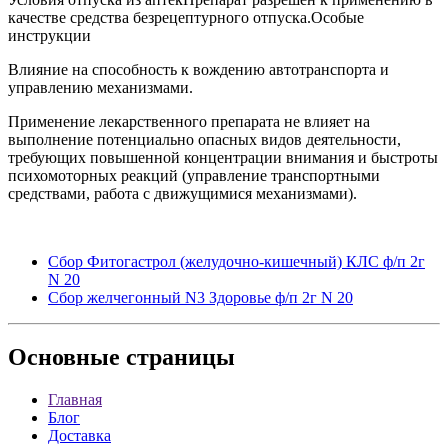
качестве средства безрецептурного отпуска.Особые
инструкции
Влияние на способность к вождению автотранспорта и
управлению механизмами.
Применение лекарственного препарата не влияет на
выполнение потенциально опасных видов деятельности,
требующих повышенной концентрации внимания и быстроты
психомоторных реакций (управление транспортными
средствами, работа с движущимися механизмами).
Сбор Фитогастрол (желудочно-кишечный) КЛС ф/п 2г
N 20
Сбор желчегонный N3 Здоровье ф/п 2г N 20
Основные
страницы
Главная
Блог
Доставка