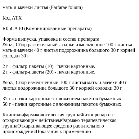
мать-и-мачехи листья (Farfarae folium)
Код АТХ
R05CA10 (Комбинированные препараты)
Форма выпуска, упаковка и состав препарата
&loz., Сбор растительный - сырье измельченное 100 г листья
мать-и-мачехи 40 г листья подорожника большого 30 г корней
солодки 30 г
2 г - фильтр-пакеты (10) - пачки картонные.
2 г - фильтр-пакеты (20) - пачки картонные.
&loz., Сбор измельченный 100 г листья мать-и-мачехи 40 г
листья подорожника большого 30 г корней солодки 30 г
35 г - пачки картонные с вложением пакетов бумажных.
50 г - пачки картонные с вложением пакетов бумажных.
Клинико-фармакологическая группаФитопрепарат с
отхаркивающим действиемФармако-терапевтическая
группаОтхаркивающее средство растительного
происхожденияПоказания к применению