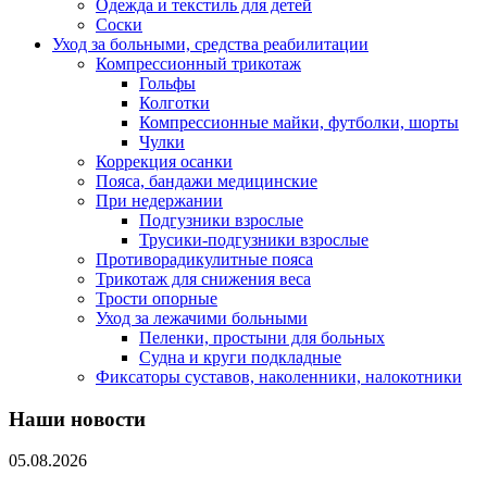
Одежда и текстиль для детей
Соски
Уход за больными, средства реабилитации
Компрессионный трикотаж
Гольфы
Колготки
Компрессионные майки, футболки, шорты
Чулки
Коррекция осанки
Пояса, бандажи медицинские
При недержании
Подгузники взрослые
Трусики-подгузники взрослые
Противорадикулитные пояса
Трикотаж для снижения веса
Трости опорные
Уход за лежачими больными
Пеленки, простыни для больных
Судна и круги подкладные
Фиксаторы суставов, наколенники, налокотники
Наши новости
05.08.2026