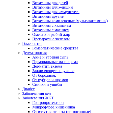
Витамины для детей
Витамины для женщин
Витамины для иммунитета
Витамины другие
Витамины комплексные (мультивитамины)
Витамины с кальцием
Витамины с магнием
Омега-3 и рыбий жир
Препараты с железом
Гомеопатия
Гомеопатические средства
Дерматология
Акне и угревая сыпь
Гормональные мази крема
Дерматит, экзема
Заживляющее наружное
От бородавок
От рубцов и шрамов
Синяки и ушибы
Диабет
Заболевания вен
Заболевания ЖКТ
Гастропротекторы
Микрофлора кишечника
От вздутия живота (ветрогонные)