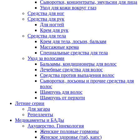
Сыворотки, концентраты, эмульсии для лица
Уход для кожи вокруг глаз
Средства для ног
Средства для рук
Для ногтей
Крем для рук
Средства для тела
Крем для тела, лосьон, бальзам
Массажные крема
Специальные средства для тела
Уход за волосами
Бальзамы, кондиционеры для волос
Лечебные средства для волос
Средства против выпадения волос
Сыворотки, лосьоны и прочие средства для
волос
Шампунь для волос
Шампунь от перхоти
Летние серии
Для загара
Репелленты
Медикаменты и БАДы
Акушерство. Гинекология
Женские половые гормоны
Женское здоровье (таб, капс)