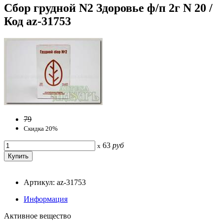
Сбор грудной N2 Здоровье ф/п 2г N 20 /
Код az-31753
79
Скидка 20%
63
руб
x
Артикул: az-31753
Информация
Активное вещество