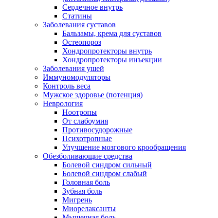
Сердечное внутрь
Статины
Заболевания суставов
Бальзамы, крема для суставов
Остеопороз
Хондропротекторы внутрь
Хондропротекторы инъекции
Заболевания ушей
Иммуномодуляторы
Контроль веса
Мужское здоровье (потенция)
Неврология
Ноотропы
От слабоумия
Противосудорожные
Психотропные
Улучшение мозгового крообращения
Обезболивающие средства
Болевой синдром сильный
Болевой синдром слабый
Головная боль
Зубная боль
Мигрень
Миорелаксанты
Мышечная боль