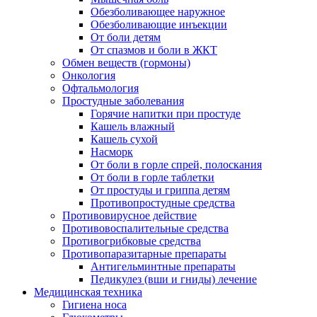
Обезболивающее наружное
Обезболивающие инъекции
От боли детям
От спазмов и боли в ЖКТ
Обмен веществ (гормоны)
Онкология
Офтальмология
Простудные заболевания
Горячие напитки при простуде
Кашель влажный
Кашель сухой
Насморк
От боли в горле спрей, полоскания
От боли в горле таблетки
От простуды и гриппа детям
Противопростудные средства
Противовирусное действие
Противовоспалительные средства
Противогрибковые средства
Противопаразитарные препараты
Антигельминтные препараты
Педикулез (вши и гниды) лечение
Медицинская техника
Гигиена носа