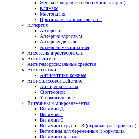
Женское здоровье свечи (суппозитории)
Климакс
Мастопатия
Противозачаточные средства
Аллергия
Аллергены
Аллергия взрослым
Аллергия детское
Аллергия мази и крема
Анестезия и растворители
Антибиотики
Антигеморроидальные средства
Антисептики
Антисептики кожные
Антистрессовое действие
Антидепрессанты
Снотворное
Успокоительные
Витамины и микроэлементы
Витамин Д
Витамин Е
Витамин С
Витамины группы В (нервные расстройства)
Витамины для беременных и кормящих
Витамины для глаз