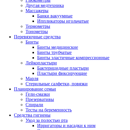
Глюкометры
Другая медтехника
Массажеры
Банки вакуумные
Иппликаторы игольчатые
Термометры
Тонометры
Перевязочные средства
Бинты
Бинты медицинские
Бинты трубчатые
Бинты эластичные компрессионные
Лейкопластыри
Бактерицидные пластыри
Пластыри фиксирующие
Марля
Стерильные салфетки, повязки
Планирование семьи
Гели-смазки
Презервативы
Спирали
Тесты на беременность
Средства гигиены
Уход за полостью рта
Ирригаторы и насадки к ним