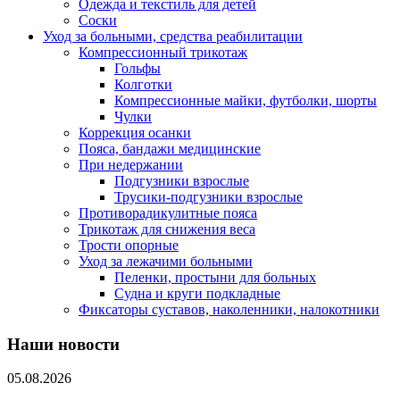
Одежда и текстиль для детей
Соски
Уход за больными, средства реабилитации
Компрессионный трикотаж
Гольфы
Колготки
Компрессионные майки, футболки, шорты
Чулки
Коррекция осанки
Пояса, бандажи медицинские
При недержании
Подгузники взрослые
Трусики-подгузники взрослые
Противорадикулитные пояса
Трикотаж для снижения веса
Трости опорные
Уход за лежачими больными
Пеленки, простыни для больных
Судна и круги подкладные
Фиксаторы суставов, наколенники, налокотники
Наши новости
05.08.2026