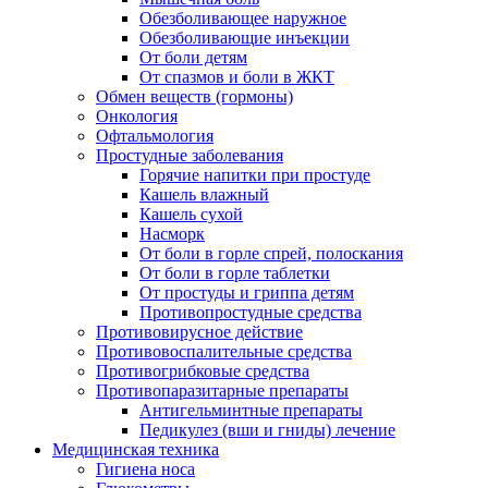
Обезболивающее наружное
Обезболивающие инъекции
От боли детям
От спазмов и боли в ЖКТ
Обмен веществ (гормоны)
Онкология
Офтальмология
Простудные заболевания
Горячие напитки при простуде
Кашель влажный
Кашель сухой
Насморк
От боли в горле спрей, полоскания
От боли в горле таблетки
От простуды и гриппа детям
Противопростудные средства
Противовирусное действие
Противовоспалительные средства
Противогрибковые средства
Противопаразитарные препараты
Антигельминтные препараты
Педикулез (вши и гниды) лечение
Медицинская техника
Гигиена носа