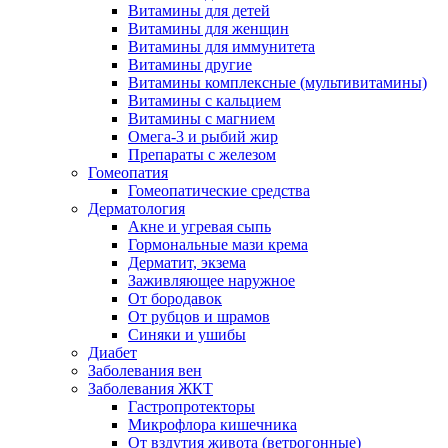
Витамины для детей
Витамины для женщин
Витамины для иммунитета
Витамины другие
Витамины комплексные (мультивитамины)
Витамины с кальцием
Витамины с магнием
Омега-3 и рыбий жир
Препараты с железом
Гомеопатия
Гомеопатические средства
Дерматология
Акне и угревая сыпь
Гормональные мази крема
Дерматит, экзема
Заживляющее наружное
От бородавок
От рубцов и шрамов
Синяки и ушибы
Диабет
Заболевания вен
Заболевания ЖКТ
Гастропротекторы
Микрофлора кишечника
От вздутия живота (ветрогонные)