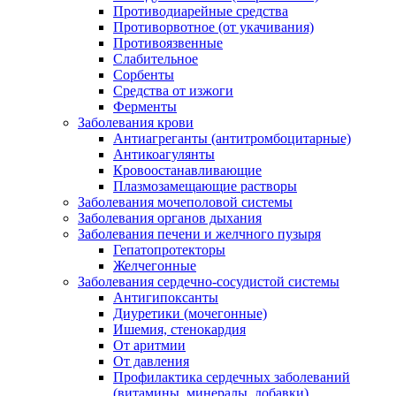
Противодиарейные средства
Противорвотное (от укачивания)
Противоязвенные
Слабительное
Сорбенты
Средства от изжоги
Ферменты
Заболевания крови
Антиагреганты (антитромбоцитарные)
Антикоагулянты
Кровоостанавливающие
Плазмозамещающие растворы
Заболевания мочеполовой системы
Заболевания органов дыхания
Заболевания печени и желчного пузыря
Гепатопротекторы
Желчегонные
Заболевания сердечно-сосудистой системы
Антигипоксанты
Диуретики (мочегонные)
Ишемия, стенокардия
От аритмии
От давления
Профилактика сердечных заболеваний
(витамины, минералы, добавки)