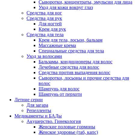
Сыворотки, концентраты, эмульсии для лица
Уход для кожи вокруг глаз
Средства для ног
Средства для рук
Для ногтей
Крем для рук
Средства для тела
Крем для тела, лосьон, бальзам
Массажные крема
Специальные средства для тела
Уход за волосами
Бальзамы, кондиционеры для волос
Лечебные средства для волос
Средства против выпадения волос
Сыворотки, лосьоны и прочие средства для
волос
Шампунь для волос
Шампунь от перхоти
Летние серии
Для загара
Репелленты
Медикаменты и БАДы
Акушерство. Гинекология
Женские половые гормоны
Женское здоровье (таб, капс)