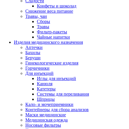
Сладости
Конфеты и шоколад
Снижение веса питание
Травы, чаи
Сборы
Травы
Фильтр-пакеты
Чайные напитки
Изделия медицинского назначения
Аптечки
Бахилы
Беруши
Гинекологические изделия
Горчичники
Для инъекций
Иглы для инъекций
Канюля
Катетеры
Системы для переливания
Шприцы
Кало- и мочеприемники
Контейнеры для сбора анализов
Маски медицинские
Медицинская одежда
Носовые фильтры