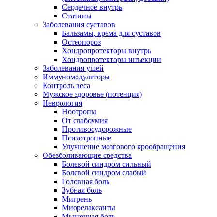
Сердечное внутрь
Статины
Заболевания суставов
Бальзамы, крема для суставов
Остеопороз
Хондропротекторы внутрь
Хондропротекторы инъекции
Заболевания ушей
Иммуномодуляторы
Контроль веса
Мужское здоровье (потенция)
Неврология
Ноотропы
От слабоумия
Противосудорожные
Психотропные
Улучшение мозгового крообращения
Обезболивающие средства
Болевой синдром сильный
Болевой синдром слабый
Головная боль
Зубная боль
Мигрень
Миорелаксанты
Мышечная боль