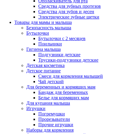
Ополаскиватель для рта
Средства для зубных протезов
Средства для зубов и десен
Электрические зубные щетки
Товары для мамы и малыша
Безопасность малыша
Бутылочки
Бутылочки с 2 месяцев
Поильники
Гигиена малыша
Подгузники детские
Трусики-подгузники детские
Детская косметика
Детское питание
Смеси для кормления малышей
Чай детский
Для беременных и кормящих мам
Бандаж для беременных
Белье для кормящих мам
Для купания малыша
Игрушки
Погремушки
Прорезыватели
Прочие игрушки
Наборы для кормления