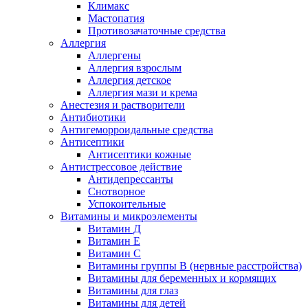
Климакс
Мастопатия
Противозачаточные средства
Аллергия
Аллергены
Аллергия взрослым
Аллергия детское
Аллергия мази и крема
Анестезия и растворители
Антибиотики
Антигеморроидальные средства
Антисептики
Антисептики кожные
Антистрессовое действие
Антидепрессанты
Снотворное
Успокоительные
Витамины и микроэлементы
Витамин Д
Витамин Е
Витамин С
Витамины группы В (нервные расстройства)
Витамины для беременных и кормящих
Витамины для глаз
Витамины для детей