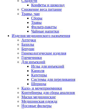
Сладости
Конфеты и шоколад
Снижение веса питание
Травы, чаи
Сборы
Травы
Фильтр-пакеты
Чайные напитки
Изделия медицинского назначения
Аптечки
Бахилы
Беруши
Гинекологические изделия
Горчичники
Для инъекций
Иглы для инъекций
Канюля
Катетеры
Системы для переливания
Шприцы
Кало- и мочеприемники
Контейнеры для сбора анализов
Маски медицинские
Медицинская одежда
Носовые фильтры