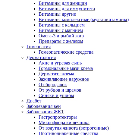
Витамины для женщин
Витамины для иммунитета
Витамины другие
Витамины комплексные (мультивитамины)
Витамины с кальцием
Витамины с магнием
Омега-3 и рыбий жир
Препараты с железом
Гомеопатия
Гомеопатические средства
Дерматология
Акне и угревая сыпь
Гормональные мази крема
Дерматит, экзема
Заживляющее наружное
От бородавок
От рубцов и шрамов
Синяки и ушибы
Диабет
Заболевания вен
Заболевания ЖКТ
Гастропротекторы
Микрофлора кишечника
От вздутия живота (ветрогонные)
Противодиарейные средства