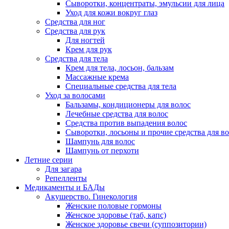
Сыворотки, концентраты, эмульсии для лица
Уход для кожи вокруг глаз
Средства для ног
Средства для рук
Для ногтей
Крем для рук
Средства для тела
Крем для тела, лосьон, бальзам
Массажные крема
Специальные средства для тела
Уход за волосами
Бальзамы, кондиционеры для волос
Лечебные средства для волос
Средства против выпадения волос
Сыворотки, лосьоны и прочие средства для в
Шампунь для волос
Шампунь от перхоти
Летние серии
Для загара
Репелленты
Медикаменты и БАДы
Акушерство. Гинекология
Женские половые гормоны
Женское здоровье (таб, капс)
Женское здоровье свечи (суппозитории)