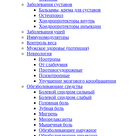
Заболевания суставов
Бальзамы, крема для суставов
Остеопороз
Хондропротекторы внутрь
Хондропротекторы инъекции
Заболевания ушей
Иммуномодуляторы
Контроль веса
Мужское здоровье (потенция)
Неврология
Ноотропы
От слабоумия
Противосудорожные
Психотропные
Улучшение мозгового крообращения
Обезболивающие средства
Болевой синдром сильный
Болевой синдром слабый
Головная боль
Зубная боль
Мигрень
Миорелаксанты
Мышечная боль
Обезболивающее наружное
Обезболивающие инъекции