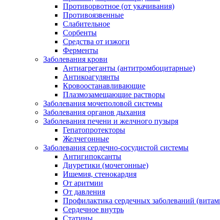
Противорвотное (от укачивания)
Противоязвенные
Слабительное
Сорбенты
Средства от изжоги
Ферменты
Заболевания крови
Антиагреганты (антитромбоцитарные)
Антикоагулянты
Кровоостанавливающие
Плазмозамещающие растворы
Заболевания мочеполовой системы
Заболевания органов дыхания
Заболевания печени и желчного пузыря
Гепатопротекторы
Желчегонные
Заболевания сердечно-сосудистой системы
Антигипоксанты
Диуретики (мочегонные)
Ишемия, стенокардия
От аритмии
От давления
Профилактика сердечных заболеваний (витам
Сердечное внутрь
Статины