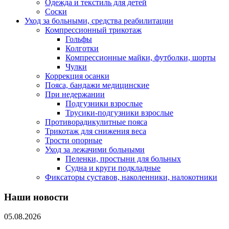
Одежда и текстиль для детей
Соски
Уход за больными, средства реабилитации
Компрессионный трикотаж
Гольфы
Колготки
Компрессионные майки, футболки, шорты
Чулки
Коррекция осанки
Пояса, бандажи медицинские
При недержании
Подгузники взрослые
Трусики-подгузники взрослые
Противорадикулитные пояса
Трикотаж для снижения веса
Трости опорные
Уход за лежачими больными
Пеленки, простыни для больных
Судна и круги подкладные
Фиксаторы суставов, наколенники, налокотники
Наши новости
05.08.2026