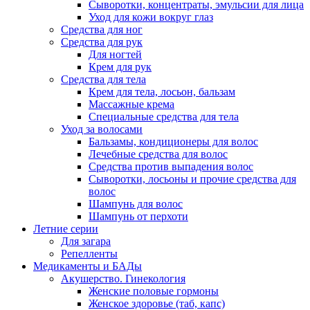
Сыворотки, концентраты, эмульсии для лица
Уход для кожи вокруг глаз
Средства для ног
Средства для рук
Для ногтей
Крем для рук
Средства для тела
Крем для тела, лосьон, бальзам
Массажные крема
Специальные средства для тела
Уход за волосами
Бальзамы, кондиционеры для волос
Лечебные средства для волос
Средства против выпадения волос
Сыворотки, лосьоны и прочие средства для
волос
Шампунь для волос
Шампунь от перхоти
Летние серии
Для загара
Репелленты
Медикаменты и БАДы
Акушерство. Гинекология
Женские половые гормоны
Женское здоровье (таб, капс)