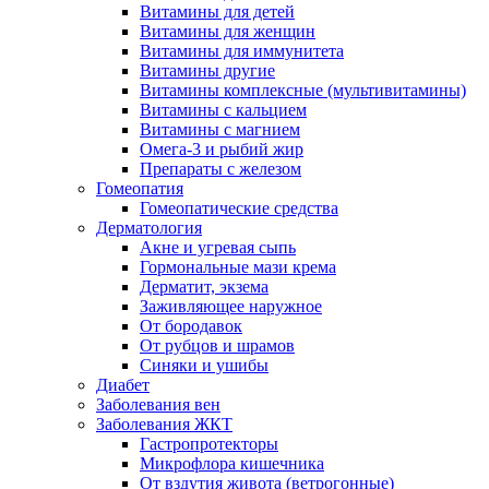
Витамины для детей
Витамины для женщин
Витамины для иммунитета
Витамины другие
Витамины комплексные (мультивитамины)
Витамины с кальцием
Витамины с магнием
Омега-3 и рыбий жир
Препараты с железом
Гомеопатия
Гомеопатические средства
Дерматология
Акне и угревая сыпь
Гормональные мази крема
Дерматит, экзема
Заживляющее наружное
От бородавок
От рубцов и шрамов
Синяки и ушибы
Диабет
Заболевания вен
Заболевания ЖКТ
Гастропротекторы
Микрофлора кишечника
От вздутия живота (ветрогонные)