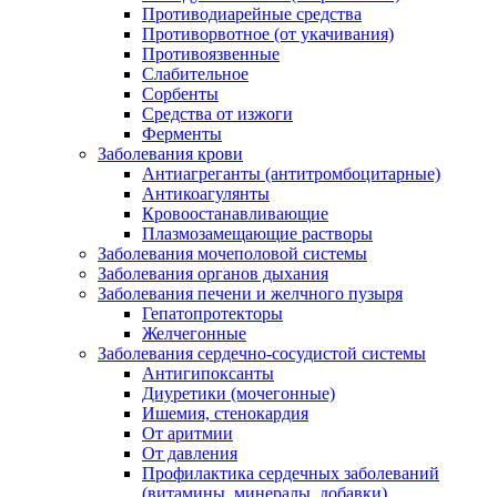
Противодиарейные средства
Противорвотное (от укачивания)
Противоязвенные
Слабительное
Сорбенты
Средства от изжоги
Ферменты
Заболевания крови
Антиагреганты (антитромбоцитарные)
Антикоагулянты
Кровоостанавливающие
Плазмозамещающие растворы
Заболевания мочеполовой системы
Заболевания органов дыхания
Заболевания печени и желчного пузыря
Гепатопротекторы
Желчегонные
Заболевания сердечно-сосудистой системы
Антигипоксанты
Диуретики (мочегонные)
Ишемия, стенокардия
От аритмии
От давления
Профилактика сердечных заболеваний
(витамины, минералы, добавки)