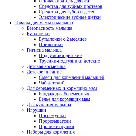
Ополаскиватель для рта
Средства для зубных протезов
Средства для зубов и десен
Электрические зубные щетки
Товары для мамы и малыша
Безопасность малыша
Бутылочки
Бутылочки с 2 месяцев
Поильники
Гигиена малыша
Подгузники детские
Трусики-подгузники детские
Детская косметика
Детское питание
Смеси для кормления малышей
Чай детский
Для беременных и кормящих мам
Бандаж для беременных
Белье для кормящих мам
Для купания малыша
Игрушки
Погремушки
Прорезыватели
Прочие игрушки
Наборы для кормления