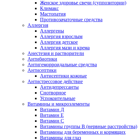
Женское здоровье свечи (суппозитории)
Климакс
Мастопатия
Противозачаточные средства
Аллергия
Аллергены
Аллергия взрослым
Аллергия детское
Аллергия мази и крема
Анестезия и растворители
Антибиотики
Антигеморроидальные средства
Антисептики
Антисептики кожные
Антистрессовое действие
Антидепрессанты
Снотворное
Успокоительные
Витамины и микроэлементы
Витамин Д
Витамин Е
Витамин С
Витамины группы В (нервные расстройства)
Витамины для беременных и кормящих
Витамины для глаз