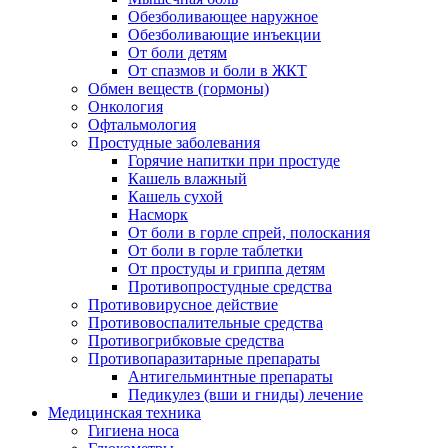
Обезболивающее наружное
Обезболивающие инъекции
От боли детям
От спазмов и боли в ЖКТ
Обмен веществ (гормоны)
Онкология
Офтальмология
Простудные заболевания
Горячие напитки при простуде
Кашель влажный
Кашель сухой
Насморк
От боли в горле спрей, полоскания
От боли в горле таблетки
От простуды и гриппа детям
Противопростудные средства
Противовирусное действие
Противовоспалительные средства
Противогрибковые средства
Противопаразитарные препараты
Антигельминтные препараты
Педикулез (вши и гниды) лечение
Медицинская техника
Гигиена носа