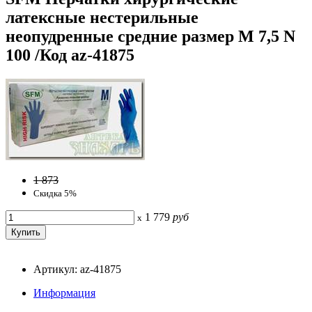
латексные нестерильные
неопудренные средние размер M 7,5 N
100 /Код az-41875
1 873
Скидка 5%
1 779
руб
x
Артикул: az-41875
Информация