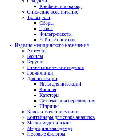
Сладости
Конфеты и шоколад
Снижение веса питание
Травы, чаи
Сборы
Травы
Фильтр-пакеты
Чайные напитки
Изделия медицинского назначения
Аптечки
Бахилы
Беруши
Гинекологические изделия
Горчичники
Для инъекций
Иглы для инъекций
Канюля
Катетеры
Системы для переливания
Шприцы
Кало- и мочеприемники
Контейнеры для сбора анализов
Маски медицинские
Медицинская одежда
Носовые фильтры