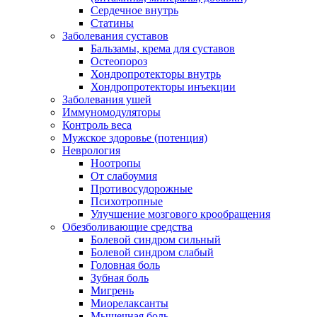
Сердечное внутрь
Статины
Заболевания суставов
Бальзамы, крема для суставов
Остеопороз
Хондропротекторы внутрь
Хондропротекторы инъекции
Заболевания ушей
Иммуномодуляторы
Контроль веса
Мужское здоровье (потенция)
Неврология
Ноотропы
От слабоумия
Противосудорожные
Психотропные
Улучшение мозгового крообращения
Обезболивающие средства
Болевой синдром сильный
Болевой синдром слабый
Головная боль
Зубная боль
Мигрень
Миорелаксанты
Мышечная боль