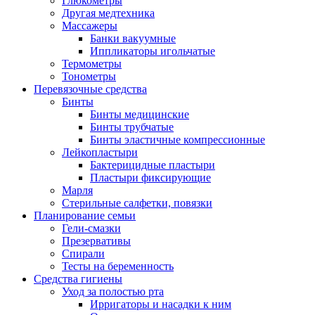
Глюкометры
Другая медтехника
Массажеры
Банки вакуумные
Иппликаторы игольчатые
Термометры
Тонометры
Перевязочные средства
Бинты
Бинты медицинские
Бинты трубчатые
Бинты эластичные компрессионные
Лейкопластыри
Бактерицидные пластыри
Пластыри фиксирующие
Марля
Стерильные салфетки, повязки
Планирование семьи
Гели-смазки
Презервативы
Спирали
Тесты на беременность
Средства гигиены
Уход за полостью рта
Ирригаторы и насадки к ним