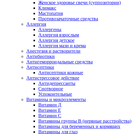
Женское здоровье свечи (суппозитории)
Климакс
Мастопатия
Противозачаточные средства
Аллергия
Аллергены
Аллергия взрослым
Аллергия детское
Аллергия мази и крема
Анестезия и растворители
Антибиотики
Антигеморроидальные средства
Антисептики
Антисептики кожные
Антистрессовое действие
Антидепрессанты
Снотворное
Успокоительные
Витамины и микроэлементы
Витамин Д
Витамин Е
Витамин С
Витамины группы В (нервные расстройства)
Витамины для беременных и кормящих
Витамины для глаз