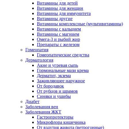
Витамины для детей
Витамины для женщин
Витамины для иммунитета
Витамины другие
Витамины комплексные (мультивитамины)
Витамины с кальцием
Витамины с магнием
Омега-3 и рыбий жир
Препараты с железом
Гомеопатия
Гомеопатические средства
Дерматология
Акне и угревая сыпь
Гормональные мази крема
Дерматит, экзема
Заживляющее наружное
От бородавок
От рубцов и шрамов
Синяки и ушибы
Диабет
Заболевания вен
Заболевания ЖКТ
Гастропротекторы
Микрофлора кишечника
От вздутия живота (ветрогонные)