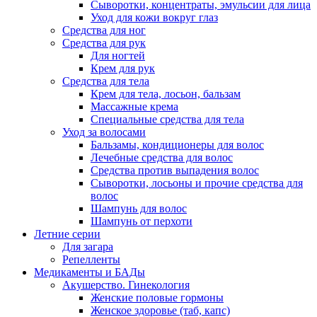
Сыворотки, концентраты, эмульсии для лица
Уход для кожи вокруг глаз
Средства для ног
Средства для рук
Для ногтей
Крем для рук
Средства для тела
Крем для тела, лосьон, бальзам
Массажные крема
Специальные средства для тела
Уход за волосами
Бальзамы, кондиционеры для волос
Лечебные средства для волос
Средства против выпадения волос
Сыворотки, лосьоны и прочие средства для
волос
Шампунь для волос
Шампунь от перхоти
Летние серии
Для загара
Репелленты
Медикаменты и БАДы
Акушерство. Гинекология
Женские половые гормоны
Женское здоровье (таб, капс)