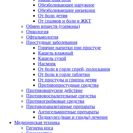
Обезболивающее наружное
Обезболивающие инъекции
От боли детям
От спазмов и боли в ЖКТ
Обмен веществ (гормоны)
Онкология
Офтальмология
Простудные заболевания
Горячие напитки при простуде
Кашель влажный
Кашель сухой
Насморк
От боли в горле спрей, полоскания
От боли в горле таблетки
От простуды и гриппа детям
Противопростудные средства
Противовирусное действие
Противовоспалительные средства
Противогрибковые средства
Противопаразитарные препараты
Антигельминтные препараты
Педикулез (вши и гниды) лечение
Медицинская техника
Гигиена носа