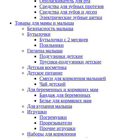
Ополаскиватель для рта
Средства для зубных протезов
Средства для зубов и десен
Электрические зубные щетки
Товары для мамы и малыша
Безопасность малыша
Бутылочки
Бутылочки с 2 месяцев
Поильники
Гигиена малыша
Подгузники детские
Трусики-подгузники детские
Детская косметика
Детское питание
Смеси для кормления малышей
Чай детский
Для беременных и кормящих мам
Бандаж для беременных
Белье для кормящих мам
Для купания малыша
Игрушки
Погремушки
Прорезыватели
Прочие игрушки
Наборы для кормления