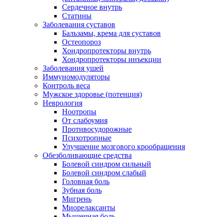
Сердечное внутрь
Статины
Заболевания суставов
Бальзамы, крема для суставов
Остеопороз
Хондропротекторы внутрь
Хондропротекторы инъекции
Заболевания ушей
Иммуномодуляторы
Контроль веса
Мужское здоровье (потенция)
Неврология
Ноотропы
От слабоумия
Противосудорожные
Психотропные
Улучшение мозгового крообращения
Обезболивающие средства
Болевой синдром сильный
Болевой синдром слабый
Головная боль
Зубная боль
Мигрень
Миорелаксанты
Мышечная боль