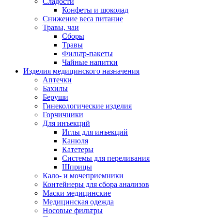
Сладости
Конфеты и шоколад
Снижение веса питание
Травы, чаи
Сборы
Травы
Фильтр-пакеты
Чайные напитки
Изделия медицинского назначения
Аптечки
Бахилы
Беруши
Гинекологические изделия
Горчичники
Для инъекций
Иглы для инъекций
Канюля
Катетеры
Системы для переливания
Шприцы
Кало- и мочеприемники
Контейнеры для сбора анализов
Маски медицинские
Медицинская одежда
Носовые фильтры