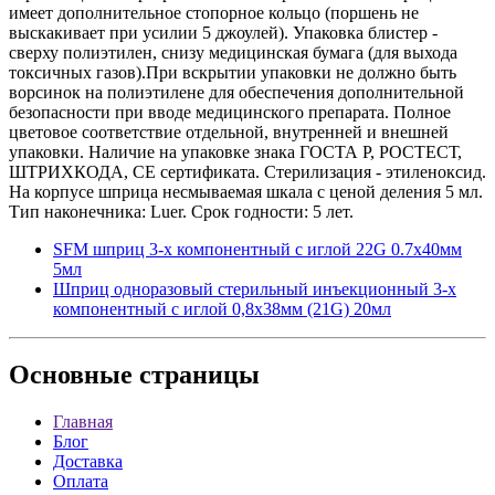
имеет дополнительное стопорное кольцо (поршень не
выскакивает при усилии 5 джоулей). Упаковка блистер -
сверху полиэтилен, снизу медицинская бумага (для выхода
токсичных газов).При вскрытии упаковки не должно быть
ворсинок на полиэтилене для обеспечения дополнительной
безопасности при вводе медицинского препарата. Полное
цветовое соответствие отдельной, внутренней и внешней
упаковки. Наличие на упаковке знака ГОСТА Р, РОСТЕСТ,
ШТРИХКОДА, СЕ сертификата. Стерилизация - этиленоксид.
На корпусе шприца несмываемая шкала с ценой деления 5 мл.
Тип наконечника: Luer. Срок годности: 5 лет.
SFM шприц 3-х компонентный с иглой 22G 0.7х40мм
5мл
Шприц одноразовый стерильный инъекционный 3-х
компонентный с иглой 0,8x38мм (21G) 20мл
Основные
страницы
Главная
Блог
Доставка
Оплата