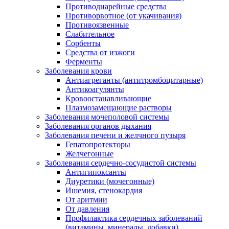
Противодиарейные средства
Противорвотное (от укачивания)
Противоязвенные
Слабительное
Сорбенты
Средства от изжоги
Ферменты
Заболевания крови
Антиагреганты (антитромбоцитарные)
Антикоагулянты
Кровоостанавливающие
Плазмозамещающие растворы
Заболевания мочеполовой системы
Заболевания органов дыхания
Заболевания печени и желчного пузыря
Гепатопротекторы
Желчегонные
Заболевания сердечно-сосудистой системы
Антигипоксанты
Диуретики (мочегонные)
Ишемия, стенокардия
От аритмии
От давления
Профилактика сердечных заболеваний
(витамины, минералы, добавки)