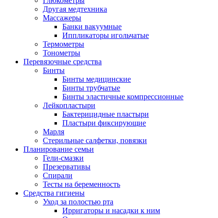
Глюкометры
Другая медтехника
Массажеры
Банки вакуумные
Иппликаторы игольчатые
Термометры
Тонометры
Перевязочные средства
Бинты
Бинты медицинские
Бинты трубчатые
Бинты эластичные компрессионные
Лейкопластыри
Бактерицидные пластыри
Пластыри фиксирующие
Марля
Стерильные салфетки, повязки
Планирование семьи
Гели-смазки
Презервативы
Спирали
Тесты на беременность
Средства гигиены
Уход за полостью рта
Ирригаторы и насадки к ним