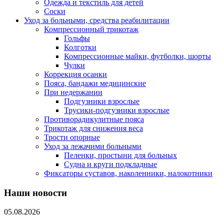
Одежда и текстиль для детей
Соски
Уход за больными, средства реабилитации
Компрессионный трикотаж
Гольфы
Колготки
Компрессионные майки, футболки, шорты
Чулки
Коррекция осанки
Пояса, бандажи медицинские
При недержании
Подгузники взрослые
Трусики-подгузники взрослые
Противорадикулитные пояса
Трикотаж для снижения веса
Трости опорные
Уход за лежачими больными
Пеленки, простыни для больных
Судна и круги подкладные
Фиксаторы суставов, наколенники, налокотники
Наши новости
05.08.2026