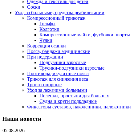
Одежда и текстиль для детей
Соски
Уход за больными, средства реабилитации
Компрессионный трикотаж
Гольфы
Колготки
Компрессионные майки, футболки, шорты
Чулки
Коррекция осанки
Пояса, бандажи медицинские
При недержании
Подгузники взрослые
Трусики-подгузники взрослые
Противорадикулитные пояса
Трикотаж для снижения веса
Трости опорные
Уход за лежачими больными
Пеленки, простыни для больных
Судна и круги подкладные
Фиксаторы суставов, наколенники, налокотники
Наши новости
05.08.2026