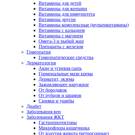
Витамины для детей
Витамины для женщин
Витамины для иммунитета
Витамины другие
Витамины комплексные (мультивитамины)
Витамины с кальцием
Витамины с магнием
Омега-3 и рыбий жир
Препараты с железом
Гомеопатия
Гомеопатические средства
Дерматология
Акне и угревая сыпь
Гормональные мази крема
Дерматит, экзема
Заживляющее наружное
От бородавок
От рубцов и шрамов
Синяки и ушибы
Диабет
Заболевания вен
Заболевания ЖКТ
Гастропротекторы
Микрофлора кишечника
От вздутия живота (ветрогонные)