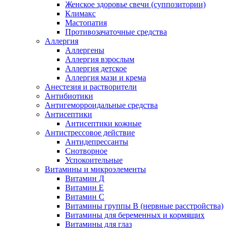
Женское здоровье свечи (суппозитории)
Климакс
Мастопатия
Противозачаточные средства
Аллергия
Аллергены
Аллергия взрослым
Аллергия детское
Аллергия мази и крема
Анестезия и растворители
Антибиотики
Антигеморроидальные средства
Антисептики
Антисептики кожные
Антистрессовое действие
Антидепрессанты
Снотворное
Успокоительные
Витамины и микроэлементы
Витамин Д
Витамин Е
Витамин С
Витамины группы В (нервные расстройства)
Витамины для беременных и кормящих
Витамины для глаз