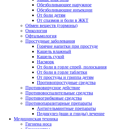
Обезболивающее наружное
Обезболивающие инъекции
От боли детям
От спазмов и боли в ЖКТ
Обмен веществ (гормоны)
Онкология
Офтальмология
Простудные заболевания
Горячие напитки при простуде
Кашель влажный
Кашель сухой
Насморк
От боли в горле спрей, полоскания
От боли в горле таблетки
От простуды и гриппа детям
Противопростудные средства
Противовирусное действие
Противовоспалительные средства
Противогрибковые средства
Противопаразитарные препараты
Антигельминтные препараты
Педикулез (вши и гниды) лечение
Медицинская техника
Гигиена носа