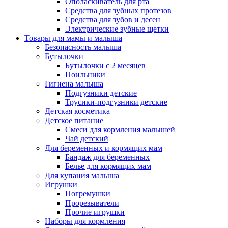
Ополаскиватель для рта
Средства для зубных протезов
Средства для зубов и десен
Электрические зубные щетки
Товары для мамы и малыша
Безопасность малыша
Бутылочки
Бутылочки с 2 месяцев
Поильники
Гигиена малыша
Подгузники детские
Трусики-подгузники детские
Детская косметика
Детское питание
Смеси для кормления малышей
Чай детский
Для беременных и кормящих мам
Бандаж для беременных
Белье для кормящих мам
Для купания малыша
Игрушки
Погремушки
Прорезыватели
Прочие игрушки
Наборы для кормления