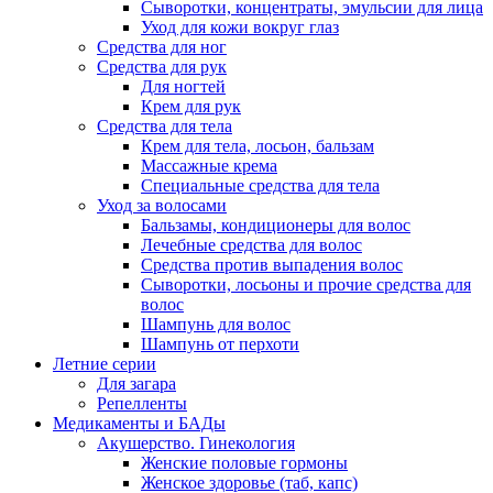
Сыворотки, концентраты, эмульсии для лица
Уход для кожи вокруг глаз
Средства для ног
Средства для рук
Для ногтей
Крем для рук
Средства для тела
Крем для тела, лосьон, бальзам
Массажные крема
Специальные средства для тела
Уход за волосами
Бальзамы, кондиционеры для волос
Лечебные средства для волос
Средства против выпадения волос
Сыворотки, лосьоны и прочие средства для
волос
Шампунь для волос
Шампунь от перхоти
Летние серии
Для загара
Репелленты
Медикаменты и БАДы
Акушерство. Гинекология
Женские половые гормоны
Женское здоровье (таб, капс)