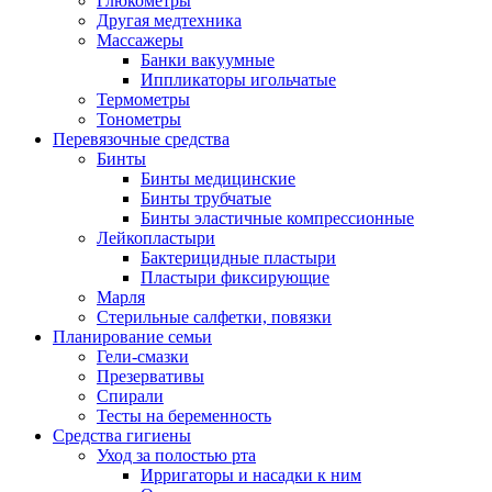
Глюкометры
Другая медтехника
Массажеры
Банки вакуумные
Иппликаторы игольчатые
Термометры
Тонометры
Перевязочные средства
Бинты
Бинты медицинские
Бинты трубчатые
Бинты эластичные компрессионные
Лейкопластыри
Бактерицидные пластыри
Пластыри фиксирующие
Марля
Стерильные салфетки, повязки
Планирование семьи
Гели-смазки
Презервативы
Спирали
Тесты на беременность
Средства гигиены
Уход за полостью рта
Ирригаторы и насадки к ним