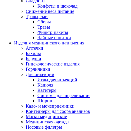
Сладости
Конфеты и шоколад
Снижение веса питание
Травы, чаи
Сборы
Травы
Фильтр-пакеты
Чайные напитки
Изделия медицинского назначения
Аптечки
Бахилы
Беруши
Гинекологические изделия
Горчичники
Для инъекций
Иглы для инъекций
Канюля
Катетеры
Системы для переливания
Шприцы
Кало- и мочеприемники
Контейнеры для сбора анализов
Маски медицинские
Медицинская одежда
Носовые фильтры