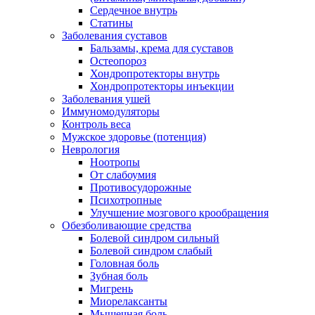
Сердечное внутрь
Статины
Заболевания суставов
Бальзамы, крема для суставов
Остеопороз
Хондропротекторы внутрь
Хондропротекторы инъекции
Заболевания ушей
Иммуномодуляторы
Контроль веса
Мужское здоровье (потенция)
Неврология
Ноотропы
От слабоумия
Противосудорожные
Психотропные
Улучшение мозгового крообращения
Обезболивающие средства
Болевой синдром сильный
Болевой синдром слабый
Головная боль
Зубная боль
Мигрень
Миорелаксанты
Мышечная боль