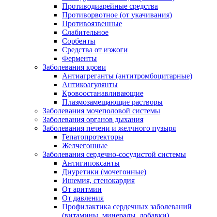
Противодиарейные средства
Противорвотное (от укачивания)
Противоязвенные
Слабительное
Сорбенты
Средства от изжоги
Ферменты
Заболевания крови
Антиагреганты (антитромбоцитарные)
Антикоагулянты
Кровоостанавливающие
Плазмозамещающие растворы
Заболевания мочеполовой системы
Заболевания органов дыхания
Заболевания печени и желчного пузыря
Гепатопротекторы
Желчегонные
Заболевания сердечно-сосудистой системы
Антигипоксанты
Диуретики (мочегонные)
Ишемия, стенокардия
От аритмии
От давления
Профилактика сердечных заболеваний
(витамины, минералы, добавки)