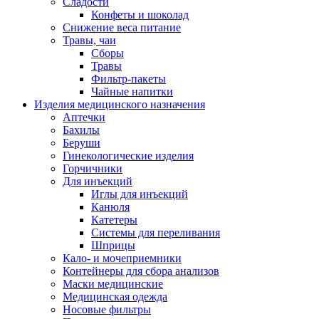
Сладости
Конфеты и шоколад
Снижение веса питание
Травы, чаи
Сборы
Травы
Фильтр-пакеты
Чайные напитки
Изделия медицинского назначения
Аптечки
Бахилы
Беруши
Гинекологические изделия
Горчичники
Для инъекций
Иглы для инъекций
Канюля
Катетеры
Системы для переливания
Шприцы
Кало- и мочеприемники
Контейнеры для сбора анализов
Маски медицинские
Медицинская одежда
Носовые фильтры