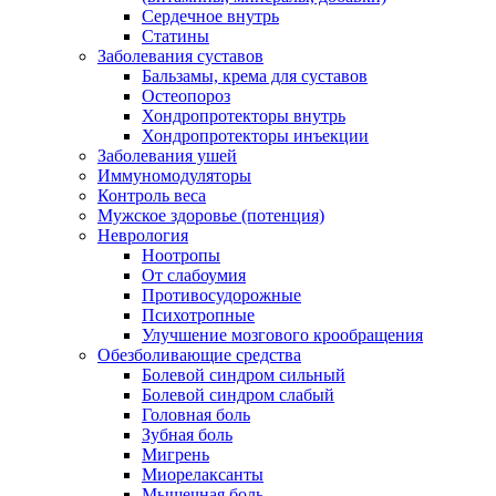
Сердечное внутрь
Статины
Заболевания суставов
Бальзамы, крема для суставов
Остеопороз
Хондропротекторы внутрь
Хондропротекторы инъекции
Заболевания ушей
Иммуномодуляторы
Контроль веса
Мужское здоровье (потенция)
Неврология
Ноотропы
От слабоумия
Противосудорожные
Психотропные
Улучшение мозгового крообращения
Обезболивающие средства
Болевой синдром сильный
Болевой синдром слабый
Головная боль
Зубная боль
Мигрень
Миорелаксанты
Мышечная боль