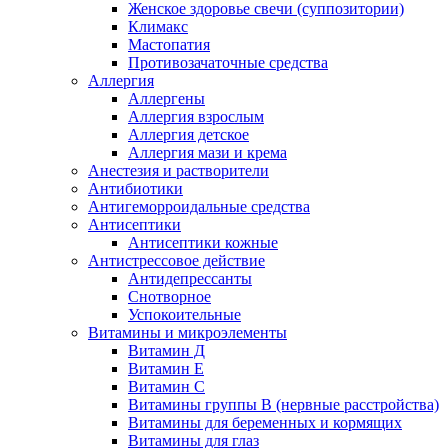
Женское здоровье свечи (суппозитории)
Климакс
Мастопатия
Противозачаточные средства
Аллергия
Аллергены
Аллергия взрослым
Аллергия детское
Аллергия мази и крема
Анестезия и растворители
Антибиотики
Антигеморроидальные средства
Антисептики
Антисептики кожные
Антистрессовое действие
Антидепрессанты
Снотворное
Успокоительные
Витамины и микроэлементы
Витамин Д
Витамин Е
Витамин С
Витамины группы В (нервные расстройства)
Витамины для беременных и кормящих
Витамины для глаз