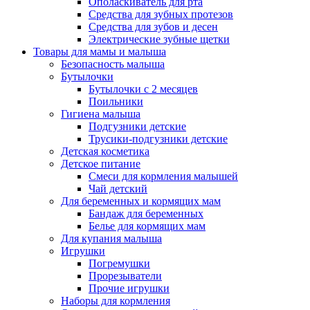
Ополаскиватель для рта
Средства для зубных протезов
Средства для зубов и десен
Электрические зубные щетки
Товары для мамы и малыша
Безопасность малыша
Бутылочки
Бутылочки с 2 месяцев
Поильники
Гигиена малыша
Подгузники детские
Трусики-подгузники детские
Детская косметика
Детское питание
Смеси для кормления малышей
Чай детский
Для беременных и кормящих мам
Бандаж для беременных
Белье для кормящих мам
Для купания малыша
Игрушки
Погремушки
Прорезыватели
Прочие игрушки
Наборы для кормления