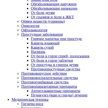
Обезболивающее наружное
Обезболивающие инъекции
От боли детям
От спазмов и боли в ЖКТ
Обмен веществ (гормоны)
Онкология
Офтальмология
Простудные заболевания
Горячие напитки при простуде
Кашель влажный
Кашель сухой
Насморк
От боли в горле спрей, полоскания
От боли в горле таблетки
От простуды и гриппа детям
Противопростудные средства
Противовирусное действие
Противовоспалительные средства
Противогрибковые средства
Противопаразитарные препараты
Антигельминтные препараты
Педикулез (вши и гниды) лечение
Медицинская техника
Гигиена носа