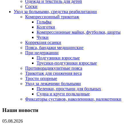
Одежда и текстиль для детей
Соски
Уход за больными, средства реабилитации
Компрессионный трикотаж
Гольфы
Колготки
Компрессионные майки, футболки, шорты
Чулки
Коррекция осанки
Пояса, бандажи медицинские
При недержании
Подгузники взрослые
Трусики-подгузники взрослые
Противорадикулитные пояса
Трикотаж для снижения веса
Трости опорные
Уход за лежачими больными
Пеленки, простыни для больных
Судна и круги подкладные
Фиксаторы суставов, наколенники, налокотники
Наши новости
05.08.2026