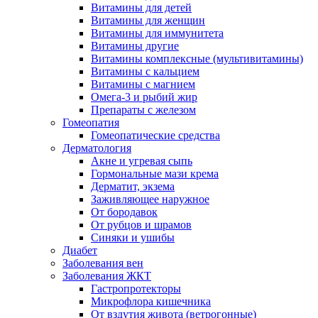
Витамины для детей
Витамины для женщин
Витамины для иммунитета
Витамины другие
Витамины комплексные (мультивитамины)
Витамины с кальцием
Витамины с магнием
Омега-3 и рыбий жир
Препараты с железом
Гомеопатия
Гомеопатические средства
Дерматология
Акне и угревая сыпь
Гормональные мази крема
Дерматит, экзема
Заживляющее наружное
От бородавок
От рубцов и шрамов
Синяки и ушибы
Диабет
Заболевания вен
Заболевания ЖКТ
Гастропротекторы
Микрофлора кишечника
От вздутия живота (ветрогонные)