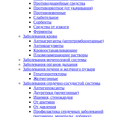
Противодиарейные средства
Противорвотное (от укачивания)
Противоязвенные
Слабительное
Сорбенты
Средства от изжоги
Ферменты
Заболевания крови
Антиагреганты (антитромбоцитарные)
Антикоагулянты
Кровоостанавливающие
Плазмозамещающие растворы
Заболевания мочеполовой системы
Заболевания органов дыхания
Заболевания печени и желчного пузыря
Гепатопротекторы
Желчегонные
Заболевания сердечно-сосудистой системы
Антигипоксанты
Диуретики (мочегонные)
Ишемия, стенокардия
От аритмии
От давления
Профилактика сердечных заболеваний
(витамины, минералы, добавки)