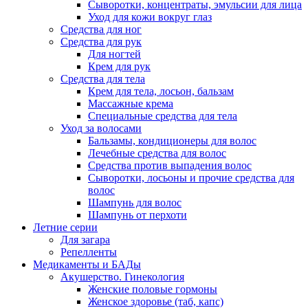
Сыворотки, концентраты, эмульсии для лица
Уход для кожи вокруг глаз
Средства для ног
Средства для рук
Для ногтей
Крем для рук
Средства для тела
Крем для тела, лосьон, бальзам
Массажные крема
Специальные средства для тела
Уход за волосами
Бальзамы, кондиционеры для волос
Лечебные средства для волос
Средства против выпадения волос
Сыворотки, лосьоны и прочие средства для
волос
Шампунь для волос
Шампунь от перхоти
Летние серии
Для загара
Репелленты
Медикаменты и БАДы
Акушерство. Гинекология
Женские половые гормоны
Женское здоровье (таб, капс)