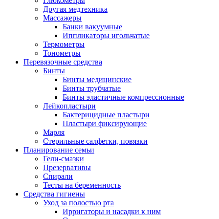
Глюкометры
Другая медтехника
Массажеры
Банки вакуумные
Иппликаторы игольчатые
Термометры
Тонометры
Перевязочные средства
Бинты
Бинты медицинские
Бинты трубчатые
Бинты эластичные компрессионные
Лейкопластыри
Бактерицидные пластыри
Пластыри фиксирующие
Марля
Стерильные салфетки, повязки
Планирование семьи
Гели-смазки
Презервативы
Спирали
Тесты на беременность
Средства гигиены
Уход за полостью рта
Ирригаторы и насадки к ним