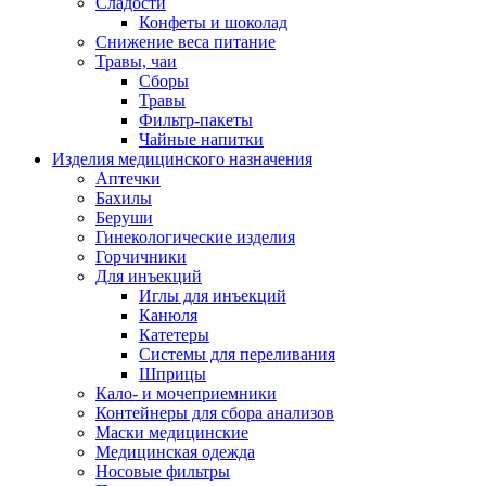
Сладости
Конфеты и шоколад
Снижение веса питание
Травы, чаи
Сборы
Травы
Фильтр-пакеты
Чайные напитки
Изделия медицинского назначения
Аптечки
Бахилы
Беруши
Гинекологические изделия
Горчичники
Для инъекций
Иглы для инъекций
Канюля
Катетеры
Системы для переливания
Шприцы
Кало- и мочеприемники
Контейнеры для сбора анализов
Маски медицинские
Медицинская одежда
Носовые фильтры