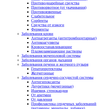
Противодиарейные средства
Противорвотное (от укачивания)
Противоязвенные
Слабительное
Сорбенты
Средства от изжоги
Ферменты
Заболевания крови
Антиагреганты (антитромбоцитарные)
Антикоагулянты
Кровоостанавливающие
Плазмозамещающие растворы
Заболевания мочеполовой системы
Заболевания органов дыхания
Заболевания печени и желчного пузыря
Гепатопротекторы
Желчегонные
Заболевания сердечно-сосудистой системы
Антигипоксанты
Диуретики (мочегонные)
Ишемия, стенокардия
От аритмии
От давления
Профилактика сердечных заболеваний
(витамины, минералы, добавки)