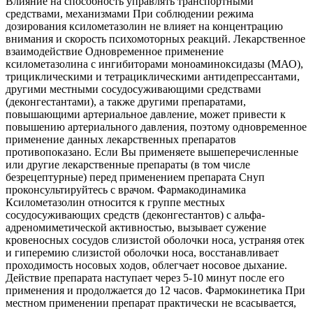
Влияние на способность управлять транспортными
средствами, механизмами При соблюдении режима
дозирования ксилометазолин не влияет на концентрацию
внимания и скорость психомоторных реакций. Лекарственное
взаимодействие Одновременное применение
ксилометазолина с ингибиторами моноаминоксидазы (МАО),
трициклическими и тетрациклическими антидепрессантами,
другими местными сосудосуживающими средствами
(деконгестантами), а также другими препаратами,
повышающими артериальное давление, может привести к
повышению артериального давления, поэтому одновременное
применение данных лекарственных препаратов
противопоказано. Если Вы применяете вышеперечисленные
или другие лекарственные препараты (в том числе
безрецептурные) перед применением препарата Снуп
проконсультируйтесь с врачом. Фармакодинамика
Ксилометазолин относится к группе местных
сосудосуживающих средств (деконгестантов) с альфа-
адреномиметической активностью, вызывает сужение
кровеносных сосудов слизистой оболочки носа, устраняя отек
и гиперемию слизистой оболочки носа, восстанавливает
проходимость носовых ходов, облегчает носовое дыхание.
Действие препарата наступает через 5-10 минут после его
применения и продолжается до 12 часов. Фармокинетика При
местном применении препарат практически не всасывается,