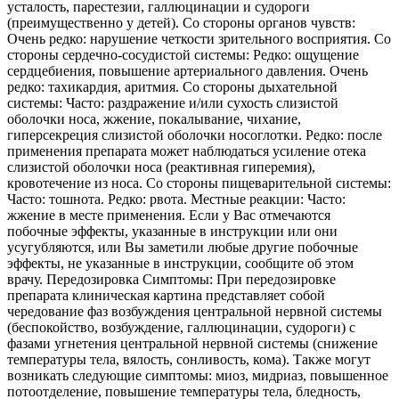
усталость, парестезии, галлюцинации и судороги
(преимущественно у детей). Со стороны органов чувств:
Очень редко: нарушение четкости зрительного восприятия. Со
стороны сердечно-сосудистой системы: Редко: ощущение
сердцебиения, повышение артериального давления. Очень
редко: тахикардия, аритмия. Со стороны дыхательной
системы: Часто: раздражение и/или сухость слизистой
оболочки носа, жжение, покалывание, чихание,
гиперсекреция слизистой оболочки носоглотки. Редко: после
применения препарата может наблюдаться усиление отека
слизистой оболочки носа (реактивная гиперемия),
кровотечение из носа. Со стороны пищеварительной системы:
Часто: тошнота. Редко: рвота. Местные реакции: Часто:
жжение в месте применения. Если у Вас отмечаются
побочные эффекты, указанные в инструкции или они
усугубляются, или Вы заметили любые другие побочные
эффекты, не указанные в инструкции, сообщите об этом
врачу. Передозировка Симптомы: При передозировке
препарата клиническая картина представляет собой
чередование фаз возбуждения центральной нервной системы
(беспокойство, возбуждение, галлюцинации, судороги) с
фазами угнетения центральной нервной системы (снижение
температуры тела, вялость, сонливость, кома). Также могут
возникать следующие симптомы: миоз, мидриаз, повышенное
потоотделение, повышение температуры тела, бледность,