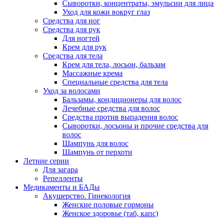
Сыворотки, концентраты, эмульсии для лица
Уход для кожи вокруг глаз
Средства для ног
Средства для рук
Для ногтей
Крем для рук
Средства для тела
Крем для тела, лосьон, бальзам
Массажные крема
Специальные средства для тела
Уход за волосами
Бальзамы, кондиционеры для волос
Лечебные средства для волос
Средства против выпадения волос
Сыворотки, лосьоны и прочие средства для
волос
Шампунь для волос
Шампунь от перхоти
Летние серии
Для загара
Репелленты
Медикаменты и БАДы
Акушерство. Гинекология
Женские половые гормоны
Женское здоровье (таб, капс)