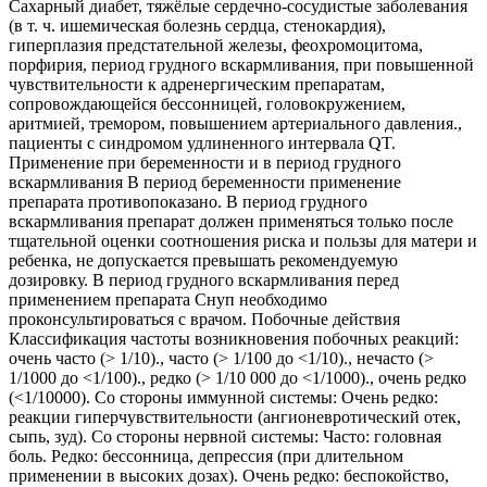
Сахарный диабет, тяжёлые сердечно-сосудистые заболевания
(в т. ч. ишемическая болезнь сердца, стенокардия),
гиперплазия предстательной железы, феохромоцитома,
порфирия, период грудного вскармливания, при повышенной
чувствительности к адренергическим препаратам,
сопровождающейся бессонницей, головокружением,
аритмией, тремором, повышением артериального давления.,
пациенты с синдромом удлиненного интервала QT.
Применение при беременности и в период грудного
вскармливания В период беременности применение
препарата противопоказано. В период грудного
вскармливания препарат должен применяться только после
тщательной оценки соотношения риска и пользы для матери и
ребенка, не допускается превышать рекомендуемую
дозировку. В период грудного вскармливания перед
применением препарата Снуп необходимо
проконсультироваться с врачом. Побочные действия
Классификация частоты возникновения побочных реакций:
очень часто (> 1/10)., часто (> 1/100 до <1/10)., нечасто (>
1/1000 до <1/100)., редко (> 1/10 000 до <1/1000)., очень редко
(<1/10000). Со стороны иммунной системы: Очень редко:
реакции гиперчувствительности (ангионевротический отек,
сыпь, зуд). Со стороны нервной системы: Часто: головная
боль. Редко: бессонница, депрессия (при длительном
применении в высоких дозах). Очень редко: беспокойство,