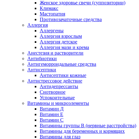
Женское здоровье свечи (суппозитории)
Климакс
Мастопатия
Противозачаточные средства
Аллергия
Аллергены
Аллергия взрослым
Аллергия детское
Аллергия мази и крема
Анестезия и растворители
Антибиотики
Антигеморроидальные средства
Антисептики
Антисептики кожные
Антистрессовое действие
Антидепрессанты
Снотворное
Успокоительные
Витамины и микроэлементы
Витамин Д
Витамин Е
Витамин С
Витамины группы В (нервные расстройства)
Витамины для беременных и кормящих
Витамины для глаз