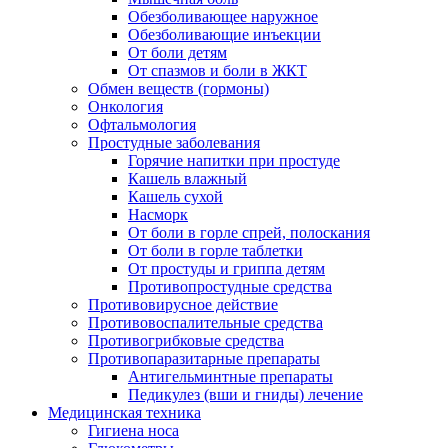
Обезболивающее наружное
Обезболивающие инъекции
От боли детям
От спазмов и боли в ЖКТ
Обмен веществ (гормоны)
Онкология
Офтальмология
Простудные заболевания
Горячие напитки при простуде
Кашель влажный
Кашель сухой
Насморк
От боли в горле спрей, полоскания
От боли в горле таблетки
От простуды и гриппа детям
Противопростудные средства
Противовирусное действие
Противовоспалительные средства
Противогрибковые средства
Противопаразитарные препараты
Антигельминтные препараты
Педикулез (вши и гниды) лечение
Медицинская техника
Гигиена носа