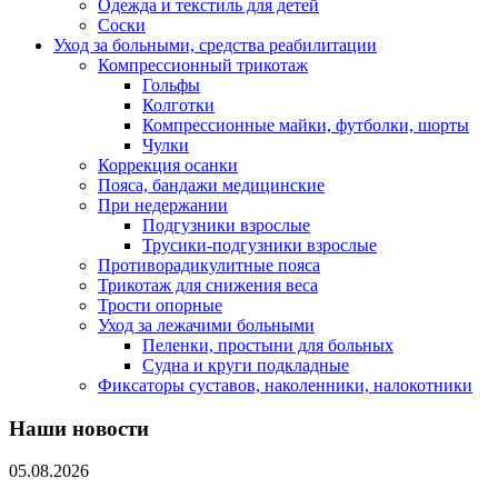
Одежда и текстиль для детей
Соски
Уход за больными, средства реабилитации
Компрессионный трикотаж
Гольфы
Колготки
Компрессионные майки, футболки, шорты
Чулки
Коррекция осанки
Пояса, бандажи медицинские
При недержании
Подгузники взрослые
Трусики-подгузники взрослые
Противорадикулитные пояса
Трикотаж для снижения веса
Трости опорные
Уход за лежачими больными
Пеленки, простыни для больных
Судна и круги подкладные
Фиксаторы суставов, наколенники, налокотники
Наши новости
05.08.2026