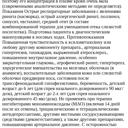
поэтому его концентрация в плазме крови очень мала
(современными аналитическими методами не определяется).
Показания Острые респираторные заболевания с явлениями
ринита (насморка), острый аллергический ринит, поллиноз,
синусит, евстахиит, средний отит (в составе
комбинированной терапии для уменьшения отека слизистой
носоглотки). Подготовка пациента к диагностическим
манипуляциям в носовых ходах. Противопоказания
Повышенная чувствительность к ксилометазолину или
любому другому компоненту препарата., артериальная
гипертензия, тахикардия, выраженный атеросклероз.,
повышенное внутриглазное давление, особенно
закрытоугольная глаукома., атрофический ринит, гипертиреоз,
хирургические вмешательства на мозговых оболочках (в
анамнезе), воспалительные заболевания кожи или слизистой
оболочки преддверия носа, состояния после
транссфеноидальной гипофизэктомии, беременность, детский
возраст до 6 лет (для спрея назального дозированного 90 мкг/
доза), детский возраст до 2-х лет (для спрея назального
дозированного 45 мкг/доза). Не применять при терапии
ингибиторами моноаминоксидазы (МАО) (включая 14 дней
после их отмены), трициклическими и тетрациклическими
антидепрессантами, другими местными сосудосуживающими
средствами (деконгестантами), а также другими препаратами,
повышающими артериальное давление. С осторожностью