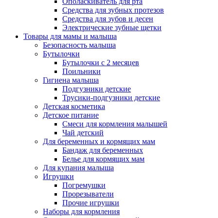
Ополаскиватель для рта
Средства для зубных протезов
Средства для зубов и десен
Электрические зубные щетки
Товары для мамы и малыша
Безопасность малыша
Бутылочки
Бутылочки с 2 месяцев
Поильники
Гигиена малыша
Подгузники детские
Трусики-подгузники детские
Детская косметика
Детское питание
Смеси для кормления малышей
Чай детский
Для беременных и кормящих мам
Бандаж для беременных
Белье для кормящих мам
Для купания малыша
Игрушки
Погремушки
Прорезыватели
Прочие игрушки
Наборы для кормления