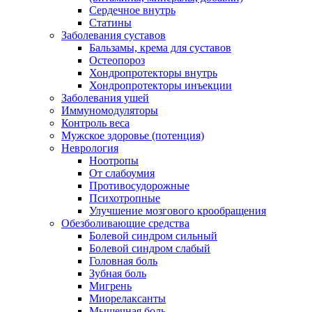
Сердечное внутрь
Статины
Заболевания суставов
Бальзамы, крема для суставов
Остеопороз
Хондропротекторы внутрь
Хондропротекторы инъекции
Заболевания ушей
Иммуномодуляторы
Контроль веса
Мужское здоровье (потенция)
Неврология
Ноотропы
От слабоумия
Противосудорожные
Психотропные
Улучшение мозгового крообращения
Обезболивающие средства
Болевой синдром сильный
Болевой синдром слабый
Головная боль
Зубная боль
Мигрень
Миорелаксанты
Мышечная боль