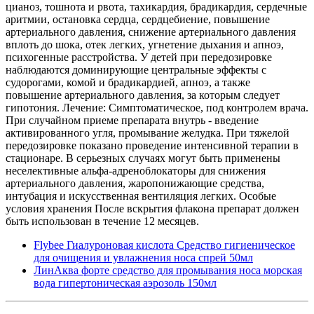
цианоз, тошнота и рвота, тахикардия, брадикардия, сердечные
аритмии, остановка сердца, сердцебиение, повышение
артериального давления, снижение артериального давления
вплоть до шока, отек легких, угнетение дыхания и апноэ,
психогенные расстройства. У детей при передозировке
наблюдаются доминирующие центральные эффекты с
судорогами, комой и брадикардией, апноэ, а также
повышение артериального давления, за которым следует
гипотония. Лечение: Симптоматическое, под контролем врача.
При случайном приеме препарата внутрь - введение
активированного угля, промывание желудка. При тяжелой
передозировке показано проведение интенсивной терапии в
стационаре. В серьезных случаях могут быть применены
неселективные альфа-адреноблокаторы для снижения
артериального давления, жаропонижающие средства,
интубация и искусственная вентиляция легких. Особые
условия хранения После вскрытия флакона препарат должен
быть использован в течение 12 месяцев.
Flybee Гиалуроновая кислота Средство гигиеническое
для очищения и увлажнения носа спрей 50мл
ЛинАква форте средство для промывания носа морская
вода гипертоническая аэрозоль 150мл