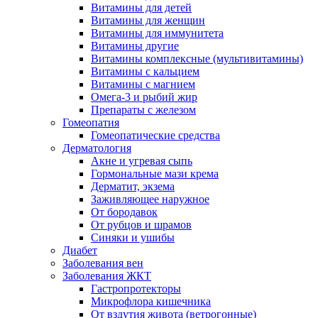
Витамины для детей
Витамины для женщин
Витамины для иммунитета
Витамины другие
Витамины комплексные (мультивитамины)
Витамины с кальцием
Витамины с магнием
Омега-3 и рыбий жир
Препараты с железом
Гомеопатия
Гомеопатические средства
Дерматология
Акне и угревая сыпь
Гормональные мази крема
Дерматит, экзема
Заживляющее наружное
От бородавок
От рубцов и шрамов
Синяки и ушибы
Диабет
Заболевания вен
Заболевания ЖКТ
Гастропротекторы
Микрофлора кишечника
От вздутия живота (ветрогонные)