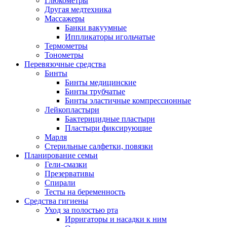
Глюкометры
Другая медтехника
Массажеры
Банки вакуумные
Иппликаторы игольчатые
Термометры
Тонометры
Перевязочные средства
Бинты
Бинты медицинские
Бинты трубчатые
Бинты эластичные компрессионные
Лейкопластыри
Бактерицидные пластыри
Пластыри фиксирующие
Марля
Стерильные салфетки, повязки
Планирование семьи
Гели-смазки
Презервативы
Спирали
Тесты на беременность
Средства гигиены
Уход за полостью рта
Ирригаторы и насадки к ним