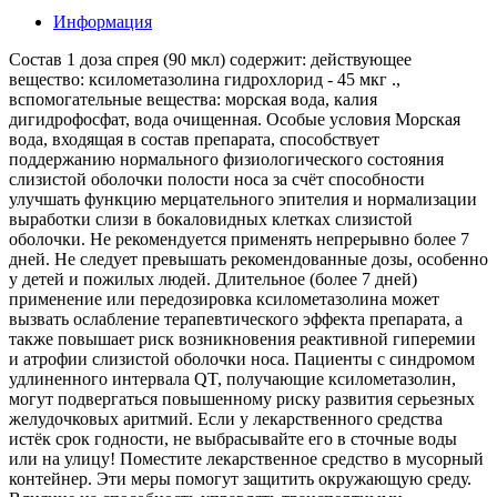
Информация
Состав 1 доза спрея (90 мкл) содержит: действующее
вещество: ксилометазолина гидрохлорид - 45 мкг .,
вспомогательные вещества: морская вода, калия
дигидрофосфат, вода очищенная. Особые условия Морская
вода, входящая в состав препарата, способствует
поддержанию нормального физиологического состояния
слизистой оболочки полости носа за счёт способности
улучшать функцию мерцательного эпителия и нормализации
выработки слизи в бокаловидных клетках слизистой
оболочки. Не рекомендуется применять непрерывно более 7
дней. Не следует превышать рекомендованные дозы, особенно
у детей и пожилых людей. Длительное (более 7 дней)
применение или передозировка ксилометазолина может
вызвать ослабление терапевтического эффекта препарата, а
также повышает риск возникновения реактивной гиперемии
и атрофии слизистой оболочки носа. Пациенты с синдромом
удлиненного интервала QT, получающие ксилометазолин,
могут подвергаться повышенному риску развития серьезных
желудочковых аритмий. Если у лекарственного средства
истёк срок годности, не выбрасывайте его в сточные воды
или на улицу! Поместите лекарственное средство в мусорный
контейнер. Эти меры помогут защитить окружающую среду.