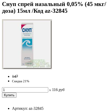
Снуп спрей назальный 0,05% (45 мкг/
доза) 15мл /Код az-32845
147
Скидка 21%
116
руб
x
Артикул: az-32845