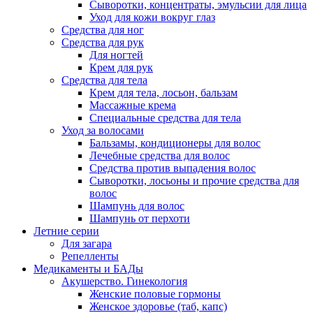
Сыворотки, концентраты, эмульсии для лица
Уход для кожи вокруг глаз
Средства для ног
Средства для рук
Для ногтей
Крем для рук
Средства для тела
Крем для тела, лосьон, бальзам
Массажные крема
Специальные средства для тела
Уход за волосами
Бальзамы, кондиционеры для волос
Лечебные средства для волос
Средства против выпадения волос
Сыворотки, лосьоны и прочие средства для
волос
Шампунь для волос
Шампунь от перхоти
Летние серии
Для загара
Репелленты
Медикаменты и БАДы
Акушерство. Гинекология
Женские половые гормоны
Женское здоровье (таб, капс)