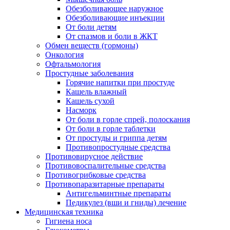
Обезболивающее наружное
Обезболивающие инъекции
От боли детям
От спазмов и боли в ЖКТ
Обмен веществ (гормоны)
Онкология
Офтальмология
Простудные заболевания
Горячие напитки при простуде
Кашель влажный
Кашель сухой
Насморк
От боли в горле спрей, полоскания
От боли в горле таблетки
От простуды и гриппа детям
Противопростудные средства
Противовирусное действие
Противовоспалительные средства
Противогрибковые средства
Противопаразитарные препараты
Антигельминтные препараты
Педикулез (вши и гниды) лечение
Медицинская техника
Гигиена носа