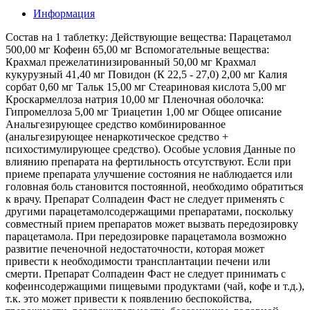
Информация
Состав на 1 таблетку: Действующие вещества: Парацетамол 500,00 мг Кофеин 65,00 мг Вспомогательные вещества: Крахмал прежелатинизированный 50,00 мг Крахмал кукурузный 41,40 мг Повидон (К 22,5 - 27,0) 2,00 мг Калия сорбат 0,60 мг Тальк 15,00 мг Стеариновая кислота 5,00 мг Кроскармеллоза натрия 10,00 мг Пленочная оболочка: Гипромеллоза 5,00 мг Триацетин 1,00 мг Общее описание Анальгезирующее средство комбинированное (анальгезирующее ненаркотическое средство + психостимулирующее средство). Особые условия Данные по влиянию препарата на фертильность отсутствуют. Если при приеме препарата улучшение состояния не наблюдается или головная боль становится постоянной, необходимо обратиться к врачу. Препарат Солпадеин Фаст не следует применять с другими парацетамолсодержащими препаратами, поскольку совместный прием препаратов может вызвать передозировку парацетамола. При передозировке парацетамола возможно развитие печеночной недостаточности, которая может привести к необходимости трансплантации печени или смерти. Препарат Солпадеин Фаст не следует принимать с кофеинсодержащими пищевыми продуктами (чай, кофе и т.д.), т.к. это может привести к появлению беспокойства, тревожности, раздражительности, бессонницы, головной боли, нарушениям со стороны желудочно-кишечного тракта, тахикардии, сердечной аритмии. Пациенты с дефицитом глутатиона вследствие расстройства пищевого поведения, диетического фиброза, ВИЧ-инфекции, голодания, истощения, подвержены передозировке, поэтому необходимо соблюдать меры предосторожности и перед приемом препарата рекомендуется проконсультироваться с врачом. Зарегистрированы случаи развития печеночной недостаточности / нарушений функции печени при небольшой передозировки парацетамола (5 г и более) у пациентов с низким уровнем глутатиона, в частности, у крайне истощенных пациентов, страдающих анорексией, хроническим алкоголизмом или пациентов с низким индексом массы тела Применение препарата Солпадеин Фаст пациентами с низким уровнем глутатиона, например, при сепсисе, может повышать риск развития метаболического ацидоза, сопровождающегося симптомами учащенного, затрудненного дыхания (чувство нехватки воздуха, одышка), тошнотой, рвотой, потерей аппетита. При одновременном проявлении этих симптомов следует немедленно обратиться к врачу. ВО ИЗБЕЖАНИЕ ТОКСИЧЕСКОГО ПОРАЖЕНИЯ ПЕЧЕНИ ПАРАЦЕТАМОЛ НЕ СЛЕДУЕТ СОЧЕТАТЬ С ПРИЕМОМ АЛКОГОЛЬНЫХ НАПИТКОВ, А ТАКЖЕ ПРИНИМАТЬ ЛИЦАМ, СКЛОННЫМ К ХРОНИЧЕСКОМУ ПОТРЕБЛЕНИЮ АЛКОГОЛЯ. Сопутствующие заболевания печени повышают риск дальнейшего повреждения печени при приеме препарата Солпадеин Фаст. При приеме препарата у пациентов с неалкогольным циррозом печени есть высокий риск передозировки. У больных, страдающих атопической бронхиальной астмой, поллинозами, имеется повышенный риск развития аллергических реакций. При проведении анализов на определение мочевой кислоты и содержания глюкозы в крови следует сообщить врачу о приеме препарата. Препарат может изменить результаты анализов допинг - контроля спортсменов. ВЛИЯНИЕ НА СПОСОБНОСТЬ УПРАВЛЯТЬ ТРАНСПОРТНЫМИ СРЕДСТВАМИ, МЕХАНИЗМАМИ Влияние препарата на способность управлять автомобилем и механизмами маловероятно. Лекарственное взаимодействие Если пациент уже принимает другие лекарственные препараты, до начала приема препарата Солпадеин Фаст следует обратиться за консультацией к врачу. При регулярном приеме в течение длительного времени препарат усиливает действие непрямых антикоагулянтов (варфарин и прочие кумарины), что увеличивает риск кровотечений. Эпизодический прием разовой дозы препарата не оказывает значимого влияния на действие непрямых антикоагулянтов. Усиливает действие ингибиторов МАО. Барбитураты, карбамазепин, фенитоин, дифенин, примидон и другие противосудорожные средства, этанол, рифампицин, зидовудин, флумецинол, фенилбутазон, бутадион, препараты зверобоя продырявленного и другие индукторы микросомального окисления увеличивают продукцию гидроксилированных активных метаболитов, обуславливая возможность развития тяжелого поражения печени при небольших передозировках парацетамола (5 г и более). Ингибиторы микросомальных ферментов печени (циметидин) снижают риск гепатотокси-ческого действия. Под действием парацетамола время выведения левомицетина (хлорамфеникола) увеличивается в 5 раз, вследствие чего возрастает риск отравления левомицетином (хлорамфени-колом). Метоклопрамид и домперидон увеличивают, а колестирамин снижает скорость всасывания парацетамола. Препарат может снижать эффективность урикозурических препаратов. Длительное совместное применение парацетамола и других НПВП повышает риск развития анальгетической нефропатии и почечного папиллярного некроза, наступления терминальной стадии почечной недостаточности. Одновременное длительное назначение парацетамола в высоких дозах и салицилатов повышает риск развития рака почек или мочевого пузыря. Совместное введение флуклоксациллина с парацетамолом может привести к метаболическому ацидозу, особенно у пациентов с факторами риска истощения глутатиона, такими как сепсис, неполноценное питание или хронический алкоголизм. Одновременный прием препарата парацетамола и алкогольных напитков повышает риск развития поражения печени и острого панкреатита. Кофеин ускоряет всасывание эрготамина. Не следует принимать препарат одновременно с кофеинсодержащими продуктами. Фармакодинамика Препарат Солпадеин Фаст оказывает обезболивающее и жаропонижающее действие. Препарат содержит комбинацию двух активных ингредиентов: парацетамола и кофеина. Фармакодинамика Парацетамол Парацетамол блокирует циклооксигеназу (ЦОГ) в клетках ЦНС, воздействуя на центры боли и терморегуляции (в воспаленных тканях клеточные пероксидазы нейтрализуют влияние парацетамола на ЦОГ), что объясняет практически полное отсутствие противовоспалительного эффекта. Отсутствие влияния на синтез простагландинов в периферических тканях обуславливает отсутствие у него отрицательного влияния на водно-солевой обмен (задержка натрия и воды) и слизистую желудочно-кишечного тракта. Кофеин Стимулирует психомоторные центры головного мозга, оказывает аналептическое действие, усиливает эффект анальгетиков, устраняет сонливость и чувство усталости, повышает физическую и умственную работоспособность. Фармокинетика Всасывание и распределение Парацетамол быстро и практически полностью всасывается из желудочно-кишечного тракта. Распределение в жидкостях организма относительно равномерное. При терапевти­.,ческих концентрациях связывание парацетамола с белками плазмы крови минимально. Кофеин полностью и быстро всасывается из желудочно-кишечного тракта и распределя­.,ется по всему организму. Метаболизм Парацетамол метаболизируется в печени и выводится почками в виде глюкуронидных и сульфатных метаболитов - меньше, чем на 5 % выводится в виде неизменного парацетамо­.,ла. Кофеин почти полностью метаболизируется в печени путем окисления и деметилирования в виде метаболитов, которые выводятся почками. Выведение Средний период полувыведения парацетамола при приеме терапевтической дозы состав­.,ляет около 2 - 3 ч. Средний период полувыведения кофеина при приеме терапевтической дозы составляет около 4 - 9 ч. Показания Препарат Солпадеин Фаст применяют у взрослых и детей старше 12 лет в качестве: - обезболивающего средства (при болевом синдроме слабой и умеренной интенсивности) при: - зубной боли, в том числе при удалении зубов и после проведения стоматологических вмешательств., - головной боли и мигрени., - боли в горле., - боли в мышцах и суставах., - боли, обусловленной остеоартритом., - болях в пояснице., - невралгии., - болезненных менструациях (дисменорее). - в качестве симптоматического лечения для снижения повышенной температуры тела при: - острых респираторных и острых респираторных вирусных заболеваниях, в том числе гриппе., - после проведения вакцинации. Противопоказания - Повышенная чувствительность к парацетамолу, кофеину или любому другому компоненту препарата., - Нарушения функции печени и почек тяжелой степени., - Артериальная гипертензия., - Глаукома, нарушения сна., - Детский возраст до 12 лет., - Беременность и лактация., - Эпилепсия., - Одновременное применение с другими лекарственными препаратами, содержащими парацетамол. С ОСТОРОЖНОСТЬЮ - Доброкачественные гипербилирубинемии (в т.ч. синдром Жильбера). - Вирусный гепатит. - Алкогольная болезнь печени. - Хронический алкоголизм. - Дефицит глюкозо-6-фосфат дегидрогеназы. - Нарушения функции печени и почек легкой и средней степени тяжести. При ншгичии какого-либо из перечисленных заболеваний / состояний / факторов риска перед приемом препарата необходимо проконсультироваться с врачом. ПРИМЕНЕНИЕ ПРИ БЕРЕМЕННОСТИ И В ПЕРИОД ГРУДНОГО ВСКАРМЛИВАНИЯ Беременность В исследованиях на животных и людях не было выявлено какого-либо риска применения парацетамола во время беременности или негативного воздействия на внутриутробное развитие плода, однако применение кофеина может увеличивать риск самопроизвольного аборта или рождения ребенка с низкой массой тела, поэтому препарат Солпадеин Фаст не рекомендуется применять во время беременности. Период грудного вскармливания Парацетамол проникает через плацентарный барьер и в грудное молоко. В исследованиях на людях не было выявлено какого-либо отрицательного воздействия на организм ребенка при грудном вскармливании. Кофеин проникает в грудное молоко и может оказывать стимулирующее действие на ребенка, находящегося на грудном вскармливании, поэтому препарат Солпадеин Фаст не рекомендуется применять в период лактации. Передозировка Симптомы (обусловлены парацетамолом) При передозировке парацетамола возможно развитие печеночной недостаточности, которая может привести к необходимости трансплантации печени или смерти. Гепатотоксический эффект у взрослых проявляется при приеме парацетамола в количестве 10 г и более. При наличии факторов, оказывающих влияние на токсичность парацетамола для печени (см. разделы Взаимодействие с другими лекарственными средствами, Особые указания), поражение печени может возникать после приема парацетамола в колич