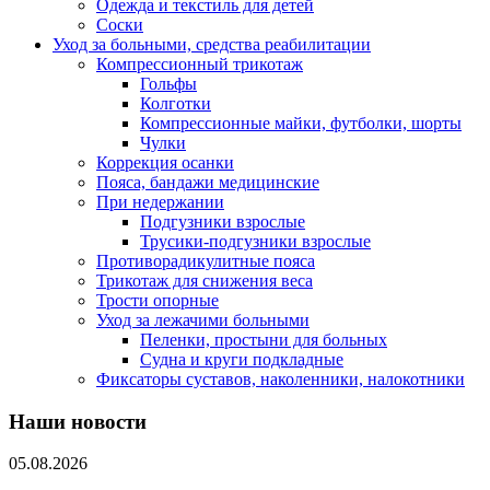
Одежда и текстиль для детей
Соски
Уход за больными, средства реабилитации
Компрессионный трикотаж
Гольфы
Колготки
Компрессионные майки, футболки, шорты
Чулки
Коррекция осанки
Пояса, бандажи медицинские
При недержании
Подгузники взрослые
Трусики-подгузники взрослые
Противорадикулитные пояса
Трикотаж для снижения веса
Трости опорные
Уход за лежачими больными
Пеленки, простыни для больных
Судна и круги подкладные
Фиксаторы суставов, наколенники, налокотники
Наши новости
05.08.2026