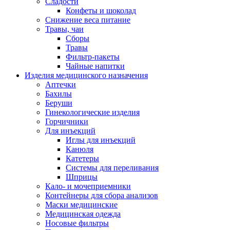
Сладости
Конфеты и шоколад
Снижение веса питание
Травы, чаи
Сборы
Травы
Фильтр-пакеты
Чайные напитки
Изделия медицинского назначения
Аптечки
Бахилы
Беруши
Гинекологические изделия
Горчичники
Для инъекций
Иглы для инъекций
Канюля
Катетеры
Системы для переливания
Шприцы
Кало- и мочеприемники
Контейнеры для сбора анализов
Маски медицинские
Медицинская одежда
Носовые фильтры