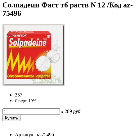
Солпадеин Фаст тб раств N 12 /Код az-
75496
357
Скидка 19%
289
руб
x
Артикул: az-75496