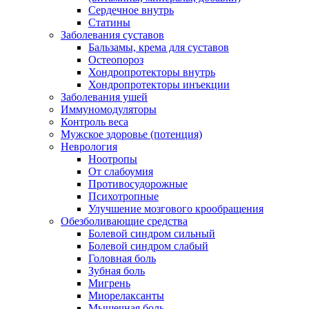
Сердечное внутрь
Статины
Заболевания суставов
Бальзамы, крема для суставов
Остеопороз
Хондропротекторы внутрь
Хондропротекторы инъекции
Заболевания ушей
Иммуномодуляторы
Контроль веса
Мужское здоровье (потенция)
Неврология
Ноотропы
От слабоумия
Противосудорожные
Психотропные
Улучшение мозгового крообращения
Обезболивающие средства
Болевой синдром сильный
Болевой синдром слабый
Головная боль
Зубная боль
Мигрень
Миорелаксанты
Мышечная боль