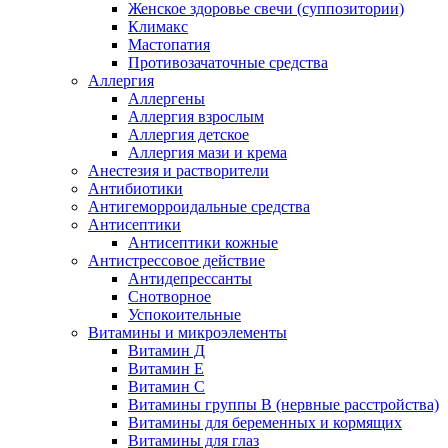
Женское здоровье свечи (суппозитории)
Климакс
Мастопатия
Противозачаточные средства
Аллергия
Аллергены
Аллергия взрослым
Аллергия детское
Аллергия мази и крема
Анестезия и растворители
Антибиотики
Антигеморроидальные средства
Антисептики
Антисептики кожные
Антистрессовое действие
Антидепрессанты
Снотворное
Успокоительные
Витамины и микроэлементы
Витамин Д
Витамин Е
Витамин С
Витамины группы В (нервные расстройства)
Витамины для беременных и кормящих
Витамины для глаз