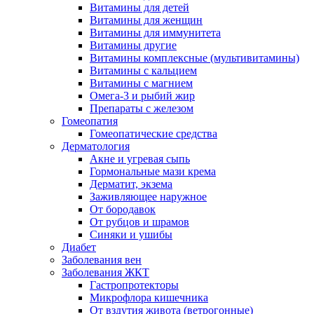
Витамины для детей
Витамины для женщин
Витамины для иммунитета
Витамины другие
Витамины комплексные (мультивитамины)
Витамины с кальцием
Витамины с магнием
Омега-3 и рыбий жир
Препараты с железом
Гомеопатия
Гомеопатические средства
Дерматология
Акне и угревая сыпь
Гормональные мази крема
Дерматит, экзема
Заживляющее наружное
От бородавок
От рубцов и шрамов
Синяки и ушибы
Диабет
Заболевания вен
Заболевания ЖКТ
Гастропротекторы
Микрофлора кишечника
От вздутия живота (ветрогонные)