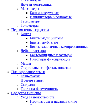
Глюкометры
Другая медтехника
Массажеры
Банки вакуумные
Иппликаторы игольчатые
Термометры
Тонометры
Перевязочные средства
Бинты
Бинты медицинские
Бинты трубчатые
Бинты эластичные компрессионные
Лейкопластыри
Бактерицидные пластыри
Пластыри фиксирующие
Марля
Стерильные салфетки, повязки
Планирование семьи
Гели-смазки
Презервативы
Спирали
Тесты на беременность
Средства гигиены
Уход за полостью рта
Ирригаторы и насадки к ним