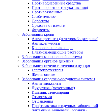
Противодиарейные средства
Противорвотное (от укачивания)
Противоязвенные
Слабительное
Сорбенты
Средства от изжоги
Ферменты
Заболевания крови
Антиагреганты (антитромбоцитарные)
Антикоагулянты
Кровоостанавливающие
Плазмозамещающие растворы
Заболевания мочеполовой системы
Заболевания органов дыхания
Заболевания печени и желчного пузыря
Гепатопротекторы
Желчегонные
Заболевания сердечно-сосудистой системы
Антигипоксанты
Диуретики (мочегонные)
Ишемия, стенокардия
От аритмии
От давления
Профилактика сердечных заболеваний
(витамины, минералы, добавки)