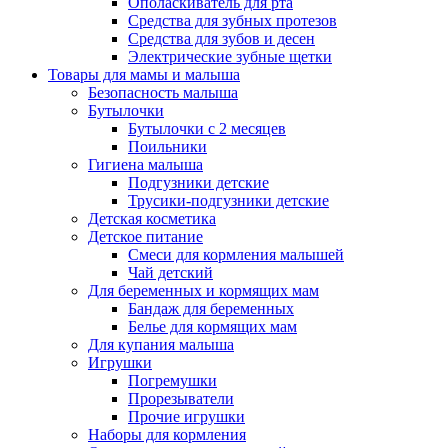
Ополаскиватель для рта
Средства для зубных протезов
Средства для зубов и десен
Электрические зубные щетки
Товары для мамы и малыша
Безопасность малыша
Бутылочки
Бутылочки с 2 месяцев
Поильники
Гигиена малыша
Подгузники детские
Трусики-подгузники детские
Детская косметика
Детское питание
Смеси для кормления малышей
Чай детский
Для беременных и кормящих мам
Бандаж для беременных
Белье для кормящих мам
Для купания малыша
Игрушки
Погремушки
Прорезыватели
Прочие игрушки
Наборы для кормления