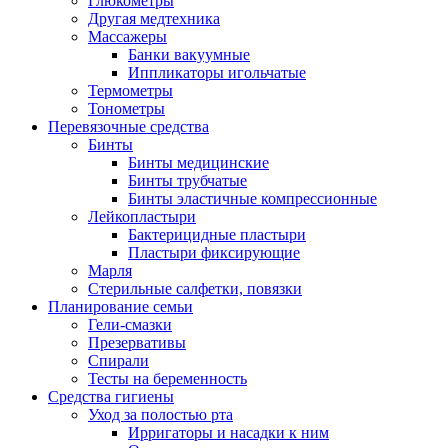
Глюкометры
Другая медтехника
Массажеры
Банки вакуумные
Иппликаторы игольчатые
Термометры
Тонометры
Перевязочные средства
Бинты
Бинты медицинские
Бинты трубчатые
Бинты эластичные компрессионные
Лейкопластыри
Бактерицидные пластыри
Пластыри фиксирующие
Марля
Стерильные салфетки, повязки
Планирование семьи
Гели-смазки
Презервативы
Спирали
Тесты на беременность
Средства гигиены
Уход за полостью рта
Ирригаторы и насадки к ним