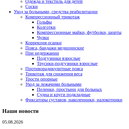
Одежда и текстиль для детей
Соски
Уход за больными, средства реабилитации
Компрессионный трикотаж
Гольфы
Колготки
Компрессионные майки, футболки, шорты
Чулки
Коррекция осанки
Пояса, бандажи медицинские
При недержании
Подгузники взрослые
Трусики-подгузники взрослые
Противорадикулитные пояса
Трикотаж для снижения веса
Трости опорные
Уход за лежачими больными
Пеленки, простыни для больных
Судна и круги подкладные
Фиксаторы суставов, наколенники, налокотники
Наши новости
05.08.2026