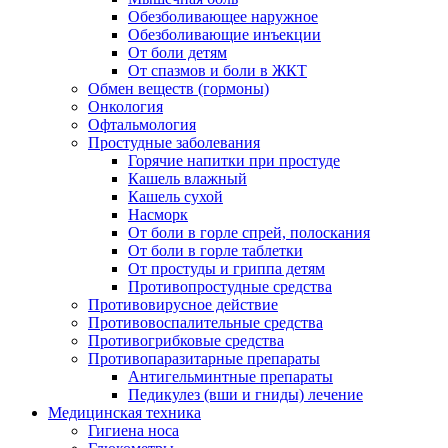
Обезболивающее наружное
Обезболивающие инъекции
От боли детям
От спазмов и боли в ЖКТ
Обмен веществ (гормоны)
Онкология
Офтальмология
Простудные заболевания
Горячие напитки при простуде
Кашель влажный
Кашель сухой
Насморк
От боли в горле спрей, полоскания
От боли в горле таблетки
От простуды и гриппа детям
Противопростудные средства
Противовирусное действие
Противовоспалительные средства
Противогрибковые средства
Противопаразитарные препараты
Антигельминтные препараты
Педикулез (вши и гниды) лечение
Медицинская техника
Гигиена носа