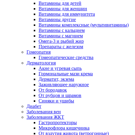
Витамины для детей
Витамины для женщин
Витамины для иммунитета
Витамины другие
Витамины комплексные (мультивитамины)
Витамины с кальцием
Витамины с магнием
Омега-3 и рыбий жир
Препараты с железом
Гомеопатия
Гомеопатические средства
Дерматология
Акне и угревая сыпь
Гормональные мази крема
Дерматит, экзема
Заживляющее наружное
От бородавок
От рубцов и шрамов
Синяки и ушибы
Диабет
Заболевания вен
Заболевания ЖКТ
Гастропротекторы
Микрофлора кишечника
От вздутия живота (ветрогонные)