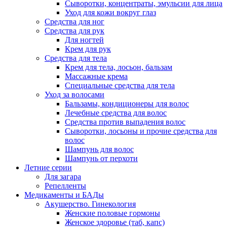
Сыворотки, концентраты, эмульсии для лица
Уход для кожи вокруг глаз
Средства для ног
Средства для рук
Для ногтей
Крем для рук
Средства для тела
Крем для тела, лосьон, бальзам
Массажные крема
Специальные средства для тела
Уход за волосами
Бальзамы, кондиционеры для волос
Лечебные средства для волос
Средства против выпадения волос
Сыворотки, лосьоны и прочие средства для
волос
Шампунь для волос
Шампунь от перхоти
Летние серии
Для загара
Репелленты
Медикаменты и БАДы
Акушерство. Гинекология
Женские половые гормоны
Женское здоровье (таб, капс)