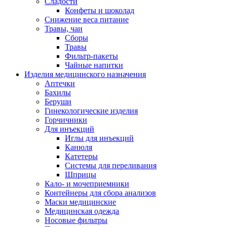
Сладости
Конфеты и шоколад
Снижение веса питание
Травы, чаи
Сборы
Травы
Фильтр-пакеты
Чайные напитки
Изделия медицинского назначения
Аптечки
Бахилы
Беруши
Гинекологические изделия
Горчичники
Для инъекций
Иглы для инъекций
Канюля
Катетеры
Системы для переливания
Шприцы
Кало- и мочеприемники
Контейнеры для сбора анализов
Маски медицинские
Медицинская одежда
Носовые фильтры