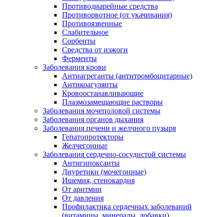
Противодиарейные средства
Противорвотное (от укачивания)
Противоязвенные
Слабительное
Сорбенты
Средства от изжоги
Ферменты
Заболевания крови
Антиагреганты (антитромбоцитарные)
Антикоагулянты
Кровоостанавливающие
Плазмозамещающие растворы
Заболевания мочеполовой системы
Заболевания органов дыхания
Заболевания печени и желчного пузыря
Гепатопротекторы
Желчегонные
Заболевания сердечно-сосудистой системы
Антигипоксанты
Диуретики (мочегонные)
Ишемия, стенокардия
От аритмии
От давления
Профилактика сердечных заболеваний
(витамины, минералы, добавки)