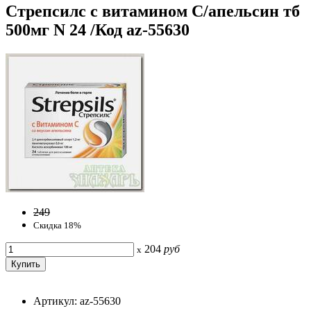
Стрепсилс с витамином С/апельсин тб
500мг N 24 /Код az-55630
249
Скидка 18%
204
руб
x
Артикул: az-55630