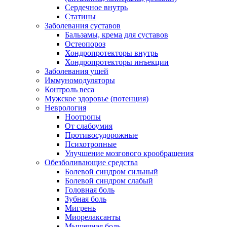
Сердечное внутрь
Статины
Заболевания суставов
Бальзамы, крема для суставов
Остеопороз
Хондропротекторы внутрь
Хондропротекторы инъекции
Заболевания ушей
Иммуномодуляторы
Контроль веса
Мужское здоровье (потенция)
Неврология
Ноотропы
От слабоумия
Противосудорожные
Психотропные
Улучшение мозгового крообращения
Обезболивающие средства
Болевой синдром сильный
Болевой синдром слабый
Головная боль
Зубная боль
Мигрень
Миорелаксанты
Мышечная боль