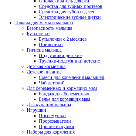
Ополаскиватель для рта
Средства для зубных протезов
Средства для зубов и десен
Электрические зубные щетки
Товары для мамы и малыша
Безопасность малыша
Бутылочки
Бутылочки с 2 месяцев
Поильники
Гигиена малыша
Подгузники детские
Трусики-подгузники детские
Детская косметика
Детское питание
Смеси для кормления малышей
Чай детский
Для беременных и кормящих мам
Бандаж для беременных
Белье для кормящих мам
Для купания малыша
Игрушки
Погремушки
Прорезыватели
Прочие игрушки
Наборы для кормления