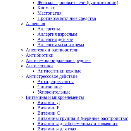
Женское здоровье свечи (суппозитории)
Климакс
Мастопатия
Противозачаточные средства
Аллергия
Аллергены
Аллергия взрослым
Аллергия детское
Аллергия мази и крема
Анестезия и растворители
Антибиотики
Антигеморроидальные средства
Антисептики
Антисептики кожные
Антистрессовое действие
Антидепрессанты
Снотворное
Успокоительные
Витамины и микроэлементы
Витамин Д
Витамин Е
Витамин С
Витамины группы В (нервные расстройства)
Витамины для беременных и кормящих
Витамины для глаз