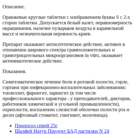
Описание.
Оранжевые круглые таблетки с изображением буквы S с 2-х
сторон таблетки. Допускается белый налет, неравномерность
окрашивания, наличие пузырьков воздуха в карамельной
массе и незначительная неровность краев.
Препарат оказывает антисептическое действие, активен в
отношении широкого спектра грамположительных и
грамотрицательных микроорганизмов in vitro, оказывает
антимикотическое действие.
Показания.
Симптоматическое лечение боли в ротовой полости, горле,
гортани при инфекционно-воспалительных заболеваниях:
тонзиллит, фарингит, ларингит (в том числе
профессионального характера - у преподавателей, дикторов,
работников химической и угольной промышленности),
охриплости, воспалении слизистой оболочки полости рта и
десен (афтозный стоматит, гингивит, молочница).
Пропосол спрей 25г
Шалфей Натур Продукт БАД пастилки N 24