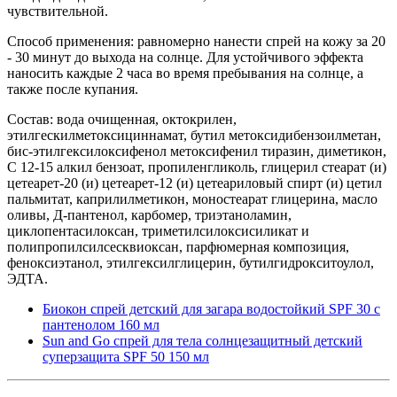
чувствительной.
Способ применения: равномерно нанести спрей на кожу за 20
- 30 минут до выхода на солнце. Для устойчивого эффекта
наносить каждые 2 часа во время пребывания на солнце, а
также после купания.
Состав: вода очищенная, октокрилен,
этилгескилметоксициннамат, бутил метоксидибензоилметан,
бис-этилгексилоксифенол метоксифенил тиразин, диметикон,
С 12-15 алкил бензоат, пропиленгликоль, глицерил стеарат (и)
цетеарет-20 (и) цетеарет-12 (и) цетеариловый спирт (и) цетил
пальмитат, каприлилметикон, моностеарат глицерина, масло
оливы, Д-пантенол, карбомер, триэтаноламин,
циклопентасилоксан, триметилсилоксисиликат и
полипропилсилсесквиоксан, парфюмерная композиция,
феноксиэтанол, этилгексилглицерин, бутилгидрокситоулол,
ЭДТА.
Биокон спрей детский для загара водостойкий SPF 30 с
пантенолом 160 мл
Sun and Go спрей для тела солнцезащитный детский
суперзащита SPF 50 150 мл