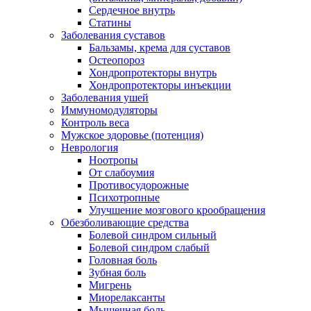
Сердечное внутрь
Статины
Заболевания суставов
Бальзамы, крема для суставов
Остеопороз
Хондропротекторы внутрь
Хондропротекторы инъекции
Заболевания ушей
Иммуномодуляторы
Контроль веса
Мужское здоровье (потенция)
Неврология
Ноотропы
От слабоумия
Противосудорожные
Психотропные
Улучшение мозгового крообращения
Обезболивающие средства
Болевой синдром сильный
Болевой синдром слабый
Головная боль
Зубная боль
Мигрень
Миорелаксанты
Мышечная боль