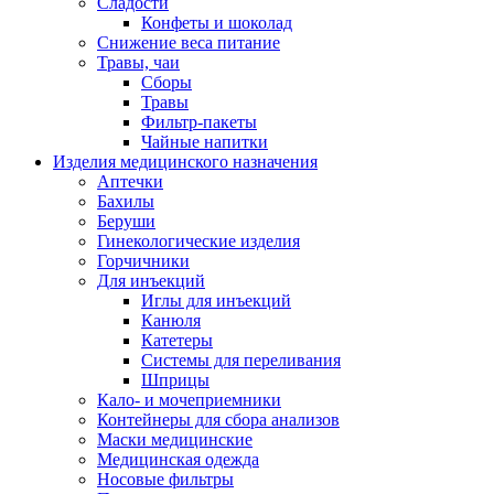
Сладости
Конфеты и шоколад
Снижение веса питание
Травы, чаи
Сборы
Травы
Фильтр-пакеты
Чайные напитки
Изделия медицинского назначения
Аптечки
Бахилы
Беруши
Гинекологические изделия
Горчичники
Для инъекций
Иглы для инъекций
Канюля
Катетеры
Системы для переливания
Шприцы
Кало- и мочеприемники
Контейнеры для сбора анализов
Маски медицинские
Медицинская одежда
Носовые фильтры