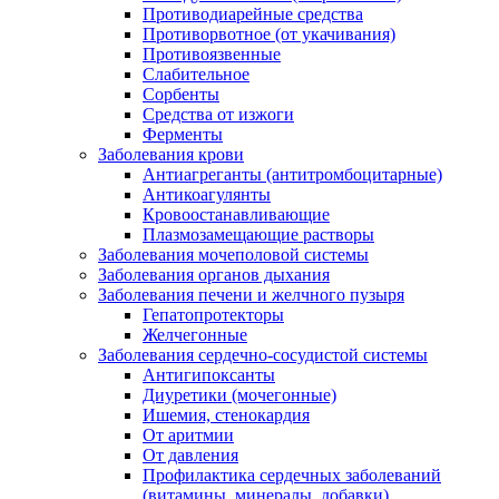
Противодиарейные средства
Противорвотное (от укачивания)
Противоязвенные
Слабительное
Сорбенты
Средства от изжоги
Ферменты
Заболевания крови
Антиагреганты (антитромбоцитарные)
Антикоагулянты
Кровоостанавливающие
Плазмозамещающие растворы
Заболевания мочеполовой системы
Заболевания органов дыхания
Заболевания печени и желчного пузыря
Гепатопротекторы
Желчегонные
Заболевания сердечно-сосудистой системы
Антигипоксанты
Диуретики (мочегонные)
Ишемия, стенокардия
От аритмии
От давления
Профилактика сердечных заболеваний
(витамины, минералы, добавки)