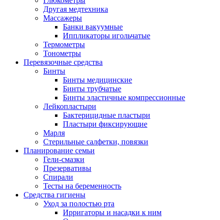
Глюкометры
Другая медтехника
Массажеры
Банки вакуумные
Иппликаторы игольчатые
Термометры
Тонометры
Перевязочные средства
Бинты
Бинты медицинские
Бинты трубчатые
Бинты эластичные компрессионные
Лейкопластыри
Бактерицидные пластыри
Пластыри фиксирующие
Марля
Стерильные салфетки, повязки
Планирование семьи
Гели-смазки
Презервативы
Спирали
Тесты на беременность
Средства гигиены
Уход за полостью рта
Ирригаторы и насадки к ним