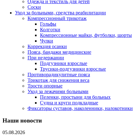
Одежда и текстиль для детей
Соски
Уход за больными, средства реабилитации
Компрессионный трикотаж
Гольфы
Колготки
Компрессионные майки, футболки, шорты
Чулки
Коррекция осанки
Пояса, бандажи медицинские
При недержании
Подгузники взрослые
Трусики-подгузники взрослые
Противорадикулитные пояса
Трикотаж для снижения веса
Трости опорные
Уход за лежачими больными
Пеленки, простыни для больных
Судна и круги подкладные
Фиксаторы суставов, наколенники, налокотники
Наши новости
05.08.2026