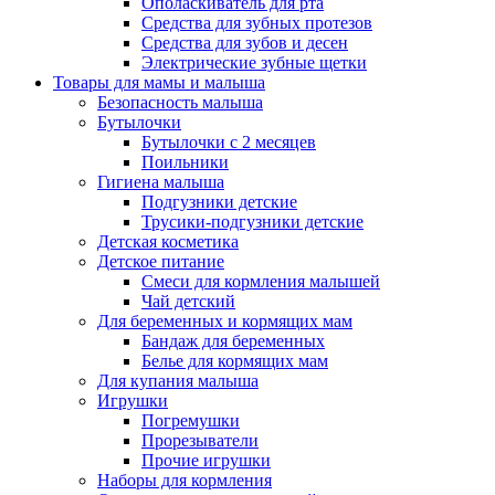
Ополаскиватель для рта
Средства для зубных протезов
Средства для зубов и десен
Электрические зубные щетки
Товары для мамы и малыша
Безопасность малыша
Бутылочки
Бутылочки с 2 месяцев
Поильники
Гигиена малыша
Подгузники детские
Трусики-подгузники детские
Детская косметика
Детское питание
Смеси для кормления малышей
Чай детский
Для беременных и кормящих мам
Бандаж для беременных
Белье для кормящих мам
Для купания малыша
Игрушки
Погремушки
Прорезыватели
Прочие игрушки
Наборы для кормления