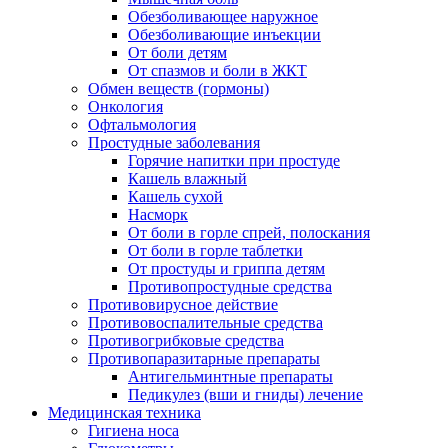
Обезболивающее наружное
Обезболивающие инъекции
От боли детям
От спазмов и боли в ЖКТ
Обмен веществ (гормоны)
Онкология
Офтальмология
Простудные заболевания
Горячие напитки при простуде
Кашель влажный
Кашель сухой
Насморк
От боли в горле спрей, полоскания
От боли в горле таблетки
От простуды и гриппа детям
Противопростудные средства
Противовирусное действие
Противовоспалительные средства
Противогрибковые средства
Противопаразитарные препараты
Антигельминтные препараты
Педикулез (вши и гниды) лечение
Медицинская техника
Гигиена носа