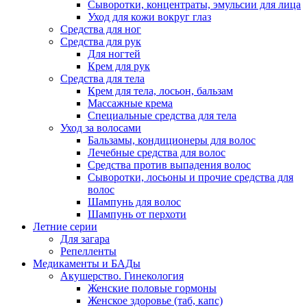
Сыворотки, концентраты, эмульсии для лица
Уход для кожи вокруг глаз
Средства для ног
Средства для рук
Для ногтей
Крем для рук
Средства для тела
Крем для тела, лосьон, бальзам
Массажные крема
Специальные средства для тела
Уход за волосами
Бальзамы, кондиционеры для волос
Лечебные средства для волос
Средства против выпадения волос
Сыворотки, лосьоны и прочие средства для
волос
Шампунь для волос
Шампунь от перхоти
Летние серии
Для загара
Репелленты
Медикаменты и БАДы
Акушерство. Гинекология
Женские половые гормоны
Женское здоровье (таб, капс)