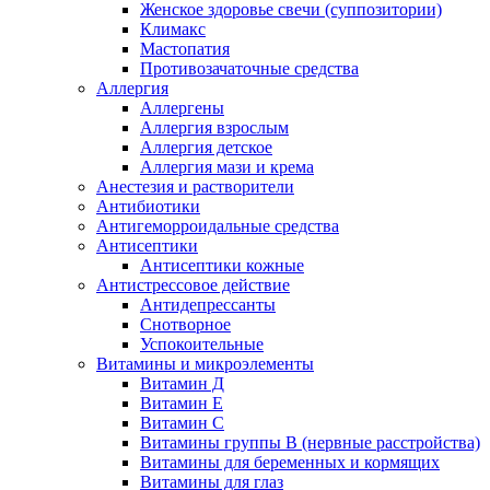
Женское здоровье свечи (суппозитории)
Климакс
Мастопатия
Противозачаточные средства
Аллергия
Аллергены
Аллергия взрослым
Аллергия детское
Аллергия мази и крема
Анестезия и растворители
Антибиотики
Антигеморроидальные средства
Антисептики
Антисептики кожные
Антистрессовое действие
Антидепрессанты
Снотворное
Успокоительные
Витамины и микроэлементы
Витамин Д
Витамин Е
Витамин С
Витамины группы В (нервные расстройства)
Витамины для беременных и кормящих
Витамины для глаз