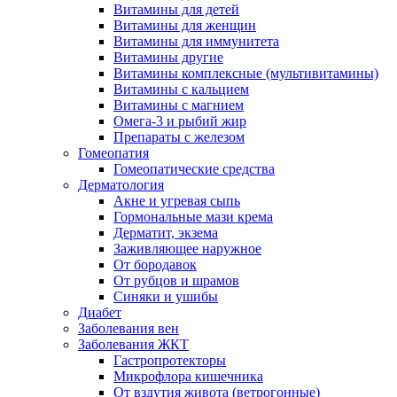
Витамины для детей
Витамины для женщин
Витамины для иммунитета
Витамины другие
Витамины комплексные (мультивитамины)
Витамины с кальцием
Витамины с магнием
Омега-3 и рыбий жир
Препараты с железом
Гомеопатия
Гомеопатические средства
Дерматология
Акне и угревая сыпь
Гормональные мази крема
Дерматит, экзема
Заживляющее наружное
От бородавок
От рубцов и шрамов
Синяки и ушибы
Диабет
Заболевания вен
Заболевания ЖКТ
Гастропротекторы
Микрофлора кишечника
От вздутия живота (ветрогонные)