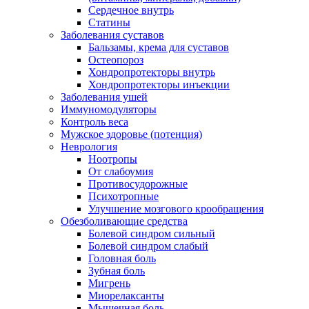
Сердечное внутрь
Статины
Заболевания суставов
Бальзамы, крема для суставов
Остеопороз
Хондропротекторы внутрь
Хондропротекторы инъекции
Заболевания ушей
Иммуномодуляторы
Контроль веса
Мужское здоровье (потенция)
Неврология
Ноотропы
От слабоумия
Противосудорожные
Психотропные
Улучшение мозгового крообращения
Обезболивающие средства
Болевой синдром сильный
Болевой синдром слабый
Головная боль
Зубная боль
Мигрень
Миорелаксанты
Мышечная боль