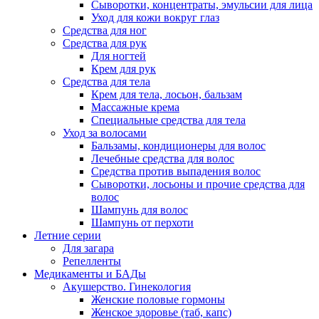
Сыворотки, концентраты, эмульсии для лица
Уход для кожи вокруг глаз
Средства для ног
Средства для рук
Для ногтей
Крем для рук
Средства для тела
Крем для тела, лосьон, бальзам
Массажные крема
Специальные средства для тела
Уход за волосами
Бальзамы, кондиционеры для волос
Лечебные средства для волос
Средства против выпадения волос
Сыворотки, лосьоны и прочие средства для
волос
Шампунь для волос
Шампунь от перхоти
Летние серии
Для загара
Репелленты
Медикаменты и БАДы
Акушерство. Гинекология
Женские половые гормоны
Женское здоровье (таб, капс)