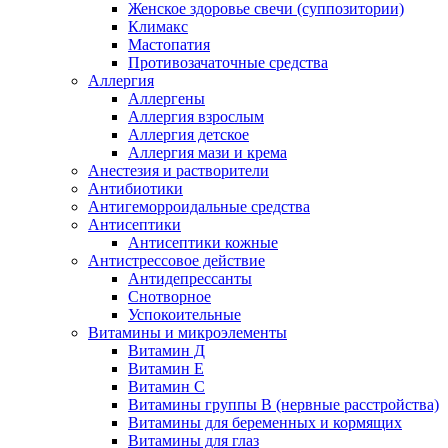
Женское здоровье свечи (суппозитории)
Климакс
Мастопатия
Противозачаточные средства
Аллергия
Аллергены
Аллергия взрослым
Аллергия детское
Аллергия мази и крема
Анестезия и растворители
Антибиотики
Антигеморроидальные средства
Антисептики
Антисептики кожные
Антистрессовое действие
Антидепрессанты
Снотворное
Успокоительные
Витамины и микроэлементы
Витамин Д
Витамин Е
Витамин С
Витамины группы В (нервные расстройства)
Витамины для беременных и кормящих
Витамины для глаз