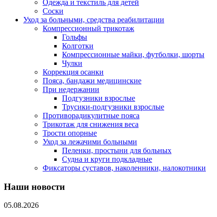
Одежда и текстиль для детей
Соски
Уход за больными, средства реабилитации
Компрессионный трикотаж
Гольфы
Колготки
Компрессионные майки, футболки, шорты
Чулки
Коррекция осанки
Пояса, бандажи медицинские
При недержании
Подгузники взрослые
Трусики-подгузники взрослые
Противорадикулитные пояса
Трикотаж для снижения веса
Трости опорные
Уход за лежачими больными
Пеленки, простыни для больных
Судна и круги подкладные
Фиксаторы суставов, наколенники, налокотники
Наши новости
05.08.2026