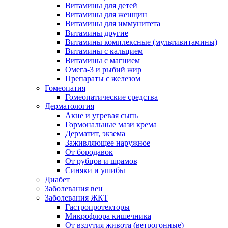
Витамины для детей
Витамины для женщин
Витамины для иммунитета
Витамины другие
Витамины комплексные (мультивитамины)
Витамины с кальцием
Витамины с магнием
Омега-3 и рыбий жир
Препараты с железом
Гомеопатия
Гомеопатические средства
Дерматология
Акне и угревая сыпь
Гормональные мази крема
Дерматит, экзема
Заживляющее наружное
От бородавок
От рубцов и шрамов
Синяки и ушибы
Диабет
Заболевания вен
Заболевания ЖКТ
Гастропротекторы
Микрофлора кишечника
От вздутия живота (ветрогонные)