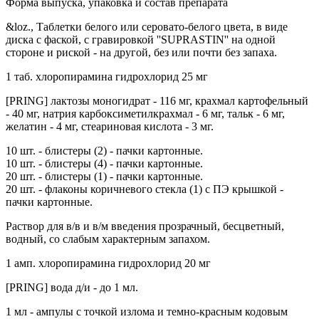
Форма выпуска, упаковка и состав препарата
&loz., Таблетки белого или серовато-белого цвета, в виде
диска с фаской, с гравировкой ''SUPRASTIN'' на одной
стороне и риской - на другой, без или почти без запаха.
1 таб. хлоропирамина гидрохлорид 25 мг
[PRING] лактозы моногидрат - 116 мг, крахмал картофельный
- 40 мг, натрия карбоксиметилкрахмал - 6 мг, тальк - 6 мг,
желатин - 4 мг, стеариновая кислота - 3 мг.
10 шт. - блистеры (2) - пачки картонные.
10 шт. - блистеры (4) - пачки картонные.
20 шт. - блистеры (1) - пачки картонные.
20 шт. - флаконы коричневого стекла (1) с ПЭ крышкой -
пачки картонные.
Раствор для в/в и в/м введения прозрачный, бесцветный,
водный, со слабым характерным запахом.
1 амп. хлоропирамина гидрохлорид 20 мг
[PRING] вода д/и - до 1 мл.
1 мл - ампулы с точкой излома и темно-красным кодовым