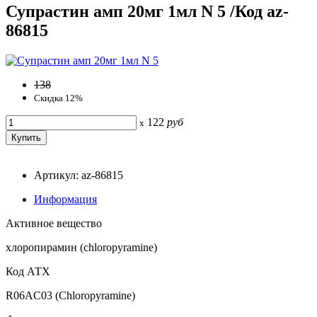
Супрастин амп 20мг 1мл N 5 /Код az-
86815
138
Скидка 12%
122
руб
x
Артикул: az-86815
Информация
Активное вещество
хлоропирамин (chloropyramine)
Код АТХ
R06AC03 (Chloropyramine)