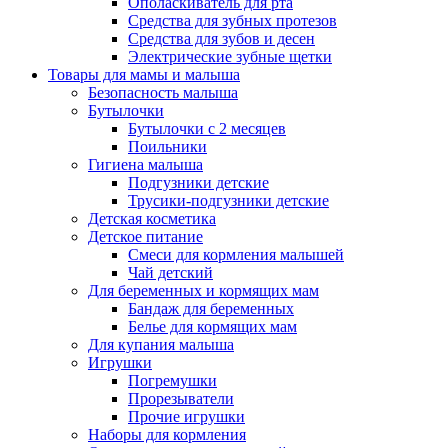
Ополаскиватель для рта
Средства для зубных протезов
Средства для зубов и десен
Электрические зубные щетки
Товары для мамы и малыша
Безопасность малыша
Бутылочки
Бутылочки с 2 месяцев
Поильники
Гигиена малыша
Подгузники детские
Трусики-подгузники детские
Детская косметика
Детское питание
Смеси для кормления малышей
Чай детский
Для беременных и кормящих мам
Бандаж для беременных
Белье для кормящих мам
Для купания малыша
Игрушки
Погремушки
Прорезыватели
Прочие игрушки
Наборы для кормления