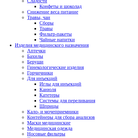
Сладости
Конфеты и шоколад
Снижение веса питание
Травы, чаи
Сборы
Травы
Фильтр-пакеты
Чайные напитки
Изделия медицинского назначения
Аптечки
Бахилы
Беруши
Гинекологические изделия
Горчичники
Для инъекций
Иглы для инъекций
Канюля
Катетеры
Системы для переливания
Шприцы
Кало- и мочеприемники
Контейнеры для сбора анализов
Маски медицинские
Медицинская одежда
Носовые фильтры