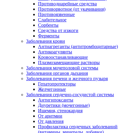
Противодиарейные средства
Противорвотное (от укачивания)
Противоязвенные
Слабительное
Сорбенты
Средства от изжоги
Ферменты
Заболевания крови
Антиагреганты (антитромбоцитарные)
Антикоагулянты
Кровоостанавливающие
Плазмозамещающие растворы
Заболевания мочеполовой системы
Заболевания органов дыхания
Заболевания печени и желчного пузыря
Гепатопротекторы
Желчегонные
Заболевания сердечно-сосудистой системы
Антигипоксанты
Диуретики (мочегонные)
Ишемия, стенокардия
От аритмии
От давления
Профилактика сердечных заболеваний
(витамины, минералы, добавки)