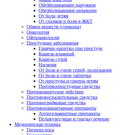
Обезболивающее наружное
Обезболивающие инъекции
От боли детям
От спазмов и боли в ЖКТ
Обмен веществ (гормоны)
Онкология
Офтальмология
Простудные заболевания
Горячие напитки при простуде
Кашель влажный
Кашель сухой
Насморк
От боли в горле спрей, полоскания
От боли в горле таблетки
От простуды и гриппа детям
Противопростудные средства
Противовирусное действие
Противовоспалительные средства
Противогрибковые средства
Противопаразитарные препараты
Антигельминтные препараты
Педикулез (вши и гниды) лечение
Медицинская техника
Гигиена носа