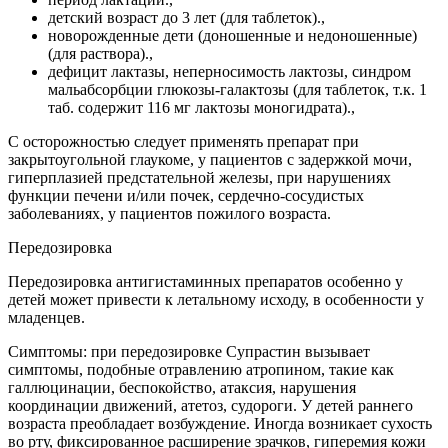
детский возраст до 3 лет (для таблеток).,
новорожденные дети (доношенные и недоношенные)
(для раствора).,
дефицит лактазы, неперносимость лактозы, синдром
мальабсорбции глюкозы-галактозы (для таблеток, т.к. 1
таб. содержит 116 мг лактозы моногидрата).,
С осторожностью следует применять препарат при
закрытоугольной глаукоме, у пациентов с задержкой мочи,
гиперплазией предстательной железы, при нарушениях
функции печени и/или почек, сердечно-сосудистых
заболеваниях, у пациентов пожилого возраста.
Передозировка
Передозировка антигистаминных препаратов особенно у
детей может привести к летальному исходу, в особенности у
младенцев.
Симптомы: при передозировке Супрастин вызывает
симптомы, подобные отравлению атропином, такие как
галлюцинации, беспокойство, атаксия, нарушения
координации движений, атетоз, судороги. У детей раннего
возраста преобладает возбуждение. Иногда возникает сухость
во рту, фиксированное расширение зрачков, гиперемия кожи