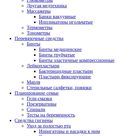
Глюкометры
Другая медтехника
Массажеры
Банки вакуумные
Иппликаторы игольчатые
Термометры
Тонометры
Перевязочные средства
Бинты
Бинты медицинские
Бинты трубчатые
Бинты эластичные компрессионные
Лейкопластыри
Бактерицидные пластыри
Пластыри фиксирующие
Марля
Стерильные салфетки, повязки
Планирование семьи
Гели-смазки
Презервативы
Спирали
Тесты на беременность
Средства гигиены
Уход за полостью рта
Ирригаторы и насадки к ним