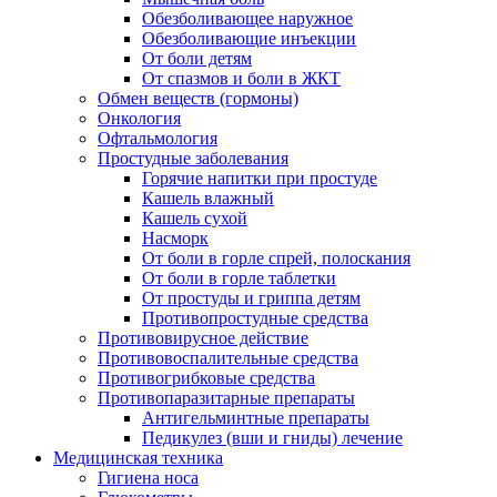
Обезболивающее наружное
Обезболивающие инъекции
От боли детям
От спазмов и боли в ЖКТ
Обмен веществ (гормоны)
Онкология
Офтальмология
Простудные заболевания
Горячие напитки при простуде
Кашель влажный
Кашель сухой
Насморк
От боли в горле спрей, полоскания
От боли в горле таблетки
От простуды и гриппа детям
Противопростудные средства
Противовирусное действие
Противовоспалительные средства
Противогрибковые средства
Противопаразитарные препараты
Антигельминтные препараты
Педикулез (вши и гниды) лечение
Медицинская техника
Гигиена носа