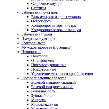
Сердечное внутрь
Статины
Заболевания суставов
Бальзамы, крема для суставов
Остеопороз
Хондропротекторы внутрь
Хондропротекторы инъекции
Заболевания ушей
Иммуномодуляторы
Контроль веса
Мужское здоровье (потенция)
Неврология
Ноотропы
От слабоумия
Противосудорожные
Психотропные
Улучшение мозгового крообращения
Обезболивающие средства
Болевой синдром сильный
Болевой синдром слабый
Головная боль
Зубная боль
Мигрень
Миорелаксанты
Мышечная боль