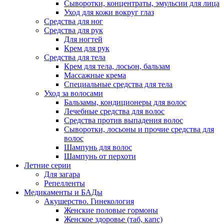
Сыворотки, концентраты, эмульсии для лица
Уход для кожи вокруг глаз
Средства для ног
Средства для рук
Для ногтей
Крем для рук
Средства для тела
Крем для тела, лосьон, бальзам
Массажные крема
Специальные средства для тела
Уход за волосами
Бальзамы, кондиционеры для волос
Лечебные средства для волос
Средства против выпадения волос
Сыворотки, лосьоны и прочие средства для
волос
Шампунь для волос
Шампунь от перхоти
Летние серии
Для загара
Репелленты
Медикаменты и БАДы
Акушерство. Гинекология
Женские половые гормоны
Женское здоровье (таб, капс)