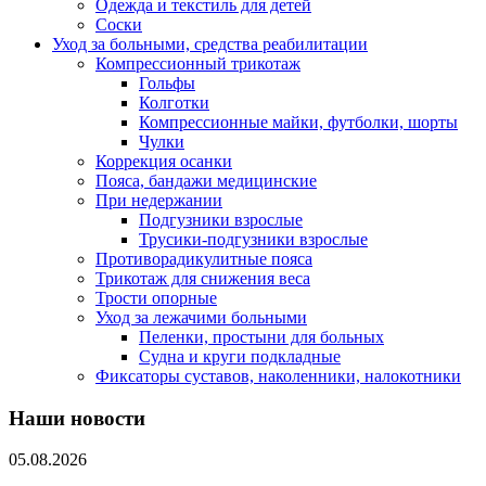
Одежда и текстиль для детей
Соски
Уход за больными, средства реабилитации
Компрессионный трикотаж
Гольфы
Колготки
Компрессионные майки, футболки, шорты
Чулки
Коррекция осанки
Пояса, бандажи медицинские
При недержании
Подгузники взрослые
Трусики-подгузники взрослые
Противорадикулитные пояса
Трикотаж для снижения веса
Трости опорные
Уход за лежачими больными
Пеленки, простыни для больных
Судна и круги подкладные
Фиксаторы суставов, наколенники, налокотники
Наши новости
05.08.2026