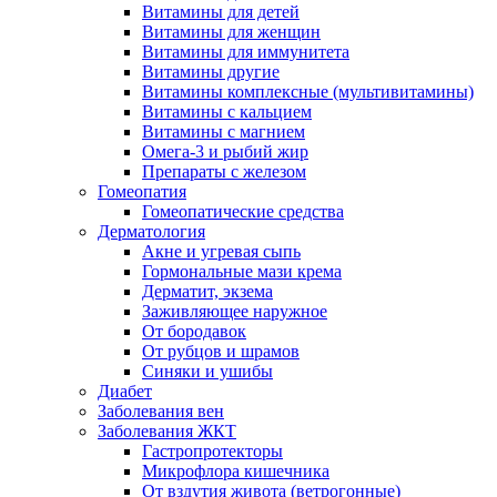
Витамины для детей
Витамины для женщин
Витамины для иммунитета
Витамины другие
Витамины комплексные (мультивитамины)
Витамины с кальцием
Витамины с магнием
Омега-3 и рыбий жир
Препараты с железом
Гомеопатия
Гомеопатические средства
Дерматология
Акне и угревая сыпь
Гормональные мази крема
Дерматит, экзема
Заживляющее наружное
От бородавок
От рубцов и шрамов
Синяки и ушибы
Диабет
Заболевания вен
Заболевания ЖКТ
Гастропротекторы
Микрофлора кишечника
От вздутия живота (ветрогонные)