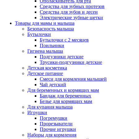
Ополаскиватель для рта
Средства для зубных протезов
Средства для зубов и десен
Электрические зубные щетки
Товары для мамы и малыша
Безопасность малыша
Бутылочки
Бутылочки с 2 месяцев
Поильники
Гигиена малыша
Подгузники детские
Трусики-подгузники детские
Детская косметика
Детское питание
Смеси для кормления малышей
Чай детский
Для беременных и кормящих мам
Бандаж для беременных
Белье для кормящих мам
Для купания малыша
Игрушки
Погремушки
Прорезыватели
Прочие игрушки
Наборы для кормления