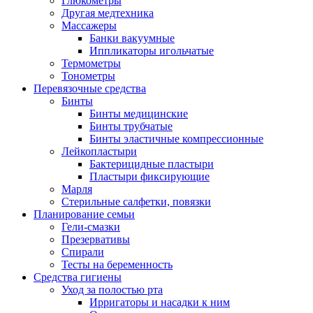
Глюкометры
Другая медтехника
Массажеры
Банки вакуумные
Иппликаторы игольчатые
Термометры
Тонометры
Перевязочные средства
Бинты
Бинты медицинские
Бинты трубчатые
Бинты эластичные компрессионные
Лейкопластыри
Бактерицидные пластыри
Пластыри фиксирующие
Марля
Стерильные салфетки, повязки
Планирование семьи
Гели-смазки
Презервативы
Спирали
Тесты на беременность
Средства гигиены
Уход за полостью рта
Ирригаторы и насадки к ним