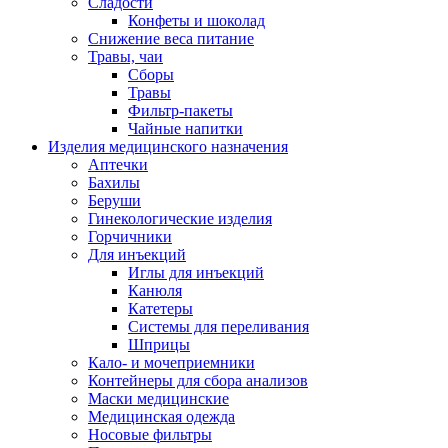
Сладости
Конфеты и шоколад
Снижение веса питание
Травы, чаи
Сборы
Травы
Фильтр-пакеты
Чайные напитки
Изделия медицинского назначения
Аптечки
Бахилы
Беруши
Гинекологические изделия
Горчичники
Для инъекций
Иглы для инъекций
Канюля
Катетеры
Системы для переливания
Шприцы
Кало- и мочеприемники
Контейнеры для сбора анализов
Маски медицинские
Медицинская одежда
Носовые фильтры