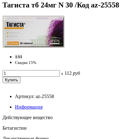
Тагиста тб 24мг N 30 /Код az-25558
131
Скидка 15%
112
руб
x
Артикул: az-25558
Информация
Действующее вещество
Бетагистин
Лекарственная форма