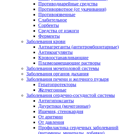
Противодиарейные средства
Противорвотное (от укачивания)
Противоязвенные
Слабительное
Сорбенты
Средства от изжоги
Ферменты
Заболевания крови
Антиагреганты (антитромбоцитарные)
Антикоагулянты
Кровоостанавливающие
Плазмозамещающие растворы
Заболевания мочеполовой системы
Заболевания органов дыхания
Заболевания печени и желчного пузыря
Гепатопротекторы
Желчегонные
Заболевания сердечно-сосудистой системы
Антигипоксанты
Диуретики (мочегонные)
Ишемия, стенокардия
От аритмии
От давления
Профилактика сердечных заболеваний
(витамины, минералы, добавки)