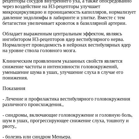
рецепторы сосудов внутреннего уха, а также опосредованно
через воздействие на Н3-рецепторы улучшает
микроциркуляцию и проницаемость капилляров, нормализует
давление эндолимфы в лабиринте и улитке. Вместе с тем
бетагистин увеличивает кровоток в базиллярной артерии.
Обладает выраженным центральным эффектом, являясь
ингибитором Н3-рецепторов ядер вестибулярного нерва.
Нормализует проводимость в нейронах вестибулярных ядер
на уровне ствола головного мозга.
Клиническим проявлением указанных свойств является
снижение частоты и интенсивности головокружений,
уменьшение шума в ушах, улучшение слуха в случае его
понижения.
Показания
- Лечение и профилактика вестибулярного головокружения
различного происхождения.,
- синдромы, включающие головокружение и головную боль,
шум в ушах, прогрессирующее снижение слуха, тошноту и
рвоту.,
- болезнь или синдром Меньера.