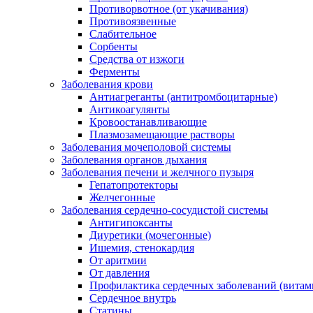
Противорвотное (от укачивания)
Противоязвенные
Слабительное
Сорбенты
Средства от изжоги
Ферменты
Заболевания крови
Антиагреганты (антитромбоцитарные)
Антикоагулянты
Кровоостанавливающие
Плазмозамещающие растворы
Заболевания мочеполовой системы
Заболевания органов дыхания
Заболевания печени и желчного пузыря
Гепатопротекторы
Желчегонные
Заболевания сердечно-сосудистой системы
Антигипоксанты
Диуретики (мочегонные)
Ишемия, стенокардия
От аритмии
От давления
Профилактика сердечных заболеваний (витам
Сердечное внутрь
Статины