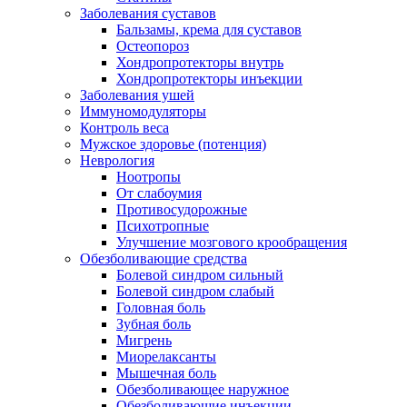
Заболевания суставов
Бальзамы, крема для суставов
Остеопороз
Хондропротекторы внутрь
Хондропротекторы инъекции
Заболевания ушей
Иммуномодуляторы
Контроль веса
Мужское здоровье (потенция)
Неврология
Ноотропы
От слабоумия
Противосудорожные
Психотропные
Улучшение мозгового крообращения
Обезболивающие средства
Болевой синдром сильный
Болевой синдром слабый
Головная боль
Зубная боль
Мигрень
Миорелаксанты
Мышечная боль
Обезболивающее наружное
Обезболивающие инъекции