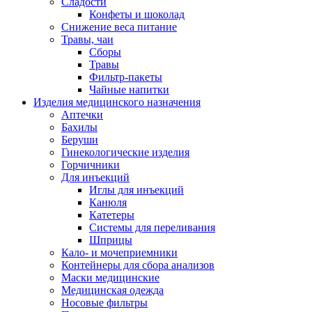
Сладости
Конфеты и шоколад
Снижение веса питание
Травы, чаи
Сборы
Травы
Фильтр-пакеты
Чайные напитки
Изделия медицинского назначения
Аптечки
Бахилы
Беруши
Гинекологические изделия
Горчичники
Для инъекций
Иглы для инъекций
Канюля
Катетеры
Системы для переливания
Шприцы
Кало- и мочеприемники
Контейнеры для сбора анализов
Маски медицинские
Медицинская одежда
Носовые фильтры