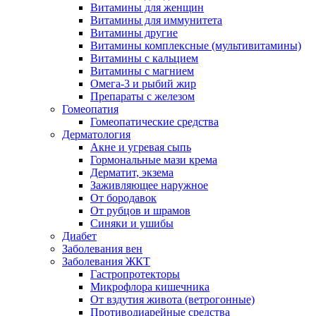
Витамины для женщин
Витамины для иммунитета
Витамины другие
Витамины комплексные (мультивитамины)
Витамины с кальцием
Витамины с магнием
Омега-3 и рыбий жир
Препараты с железом
Гомеопатия
Гомеопатические средства
Дерматология
Акне и угревая сыпь
Гормональные мази крема
Дерматит, экзема
Заживляющее наружное
От бородавок
От рубцов и шрамов
Синяки и ушибы
Диабет
Заболевания вен
Заболевания ЖКТ
Гастропротекторы
Микрофлора кишечника
От вздутия живота (ветрогонные)
Противодиарейные средства