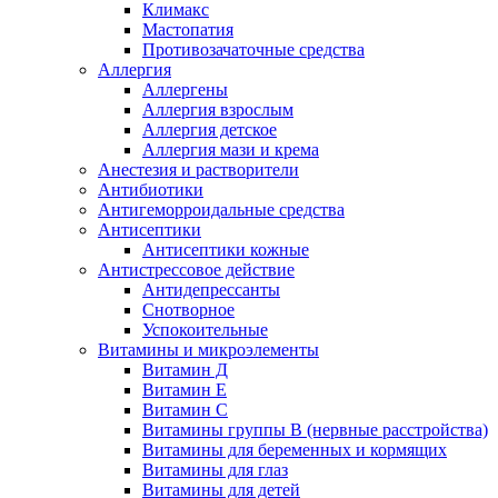
Климакс
Мастопатия
Противозачаточные средства
Аллергия
Аллергены
Аллергия взрослым
Аллергия детское
Аллергия мази и крема
Анестезия и растворители
Антибиотики
Антигеморроидальные средства
Антисептики
Антисептики кожные
Антистрессовое действие
Антидепрессанты
Снотворное
Успокоительные
Витамины и микроэлементы
Витамин Д
Витамин Е
Витамин С
Витамины группы В (нервные расстройства)
Витамины для беременных и кормящих
Витамины для глаз
Витамины для детей