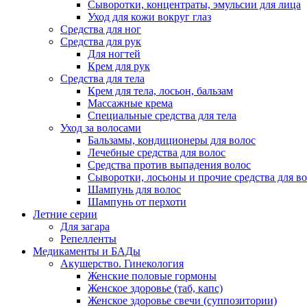
Сыворотки, концентраты, эмульсии для лица
Уход для кожи вокруг глаз
Средства для ног
Средства для рук
Для ногтей
Крем для рук
Средства для тела
Крем для тела, лосьон, бальзам
Массажные крема
Специальные средства для тела
Уход за волосами
Бальзамы, кондиционеры для волос
Лечебные средства для волос
Средства против выпадения волос
Сыворотки, лосьоны и прочие средства для в
Шампунь для волос
Шампунь от перхоти
Летние серии
Для загара
Репелленты
Медикаменты и БАДы
Акушерство. Гинекология
Женские половые гормоны
Женское здоровье (таб, капс)
Женское здоровье свечи (суппозитории)