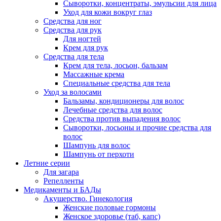
Сыворотки, концентраты, эмульсии для лица
Уход для кожи вокруг глаз
Средства для ног
Средства для рук
Для ногтей
Крем для рук
Средства для тела
Крем для тела, лосьон, бальзам
Массажные крема
Специальные средства для тела
Уход за волосами
Бальзамы, кондиционеры для волос
Лечебные средства для волос
Средства против выпадения волос
Сыворотки, лосьоны и прочие средства для
волос
Шампунь для волос
Шампунь от перхоти
Летние серии
Для загара
Репелленты
Медикаменты и БАДы
Акушерство. Гинекология
Женские половые гормоны
Женское здоровье (таб, капс)