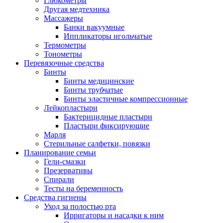
Глюкометры
Другая медтехника
Массажеры
Банки вакуумные
Иппликаторы игольчатые
Термометры
Тонометры
Перевязочные средства
Бинты
Бинты медицинские
Бинты трубчатые
Бинты эластичные компрессионные
Лейкопластыри
Бактерицидные пластыри
Пластыри фиксирующие
Марля
Стерильные салфетки, повязки
Планирование семьи
Гели-смазки
Презервативы
Спирали
Тесты на беременность
Средства гигиены
Уход за полостью рта
Ирригаторы и насадки к ним