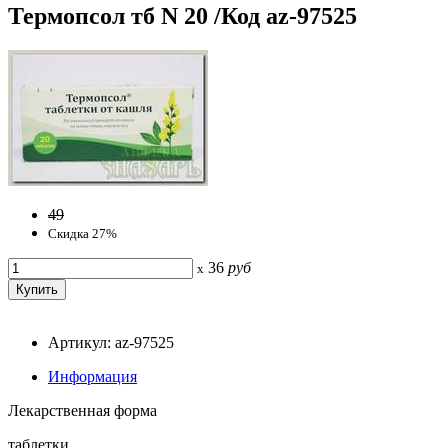
Термопсол тб N 20 /Код az-97525
49
Скидка 27%
36
руб
x
Артикул: az-97525
Информация
Лекарственная форма
таблетки