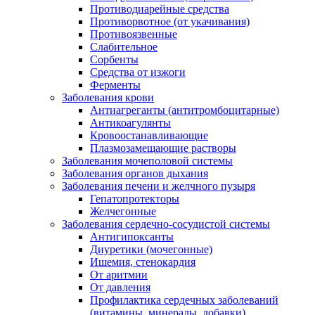
Противодиарейные средства
Противорвотное (от укачивания)
Противоязвенные
Слабительное
Сорбенты
Средства от изжоги
Ферменты
Заболевания крови
Антиагреганты (антитромбоцитарные)
Антикоагулянты
Кровоостанавливающие
Плазмозамещающие растворы
Заболевания мочеполовой системы
Заболевания органов дыхания
Заболевания печени и желчного пузыря
Гепатопротекторы
Желчегонные
Заболевания сердечно-сосудистой системы
Антигипоксанты
Диуретики (мочегонные)
Ишемия, стенокардия
От аритмии
От давления
Профилактика сердечных заболеваний
(витамины, минералы, добавки)