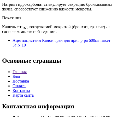
Натрия гидрокарбонат стимулирует секрецию бронхиальных
желез, способствует снижению вязкости мокроты.
Показания.
Кашель с трудноотделяемой мокротой (бронхит, трахеит) - в
составе комплексной терапии.
Ацетилцистеин Канон гран для приг р-ра 600мг пакет
3г N 10
Основные
страницы
Главная
Блог
Доставка
Оплата
Контакты
Карта сайта
Контактная
информация