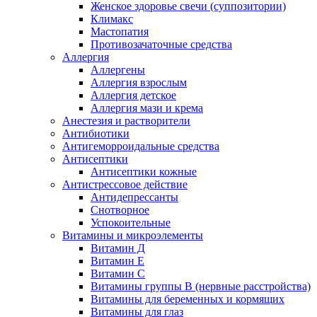
Женское здоровье свечи (суппозитории)
Климакс
Мастопатия
Противозачаточные средства
Аллергия
Аллергены
Аллергия взрослым
Аллергия детское
Аллергия мази и крема
Анестезия и растворители
Антибиотики
Антигеморроидальные средства
Антисептики
Антисептики кожные
Антистрессовое действие
Антидепрессанты
Снотворное
Успокоительные
Витамины и микроэлементы
Витамин Д
Витамин Е
Витамин С
Витамины группы В (нервные расстройства)
Витамины для беременных и кормящих
Витамины для глаз