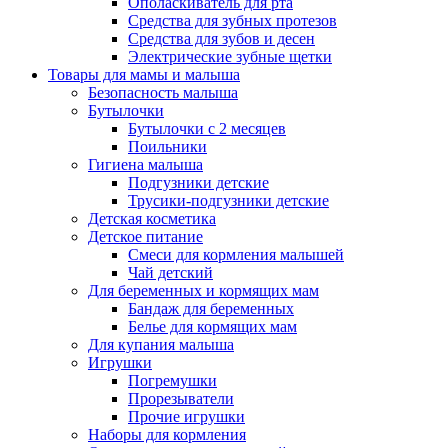
Ополаскиватель для рта
Средства для зубных протезов
Средства для зубов и десен
Электрические зубные щетки
Товары для мамы и малыша
Безопасность малыша
Бутылочки
Бутылочки с 2 месяцев
Поильники
Гигиена малыша
Подгузники детские
Трусики-подгузники детские
Детская косметика
Детское питание
Смеси для кормления малышей
Чай детский
Для беременных и кормящих мам
Бандаж для беременных
Белье для кормящих мам
Для купания малыша
Игрушки
Погремушки
Прорезыватели
Прочие игрушки
Наборы для кормления