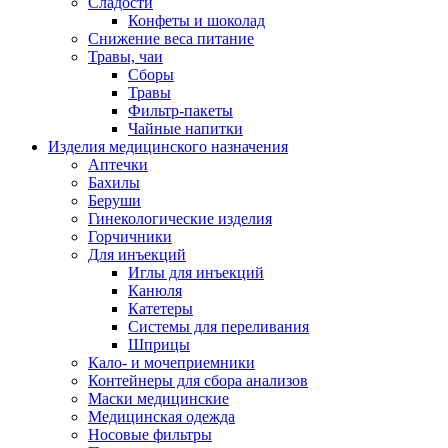
Сладости
Конфеты и шоколад
Снижение веса питание
Травы, чаи
Сборы
Травы
Фильтр-пакеты
Чайные напитки
Изделия медицинского назначения
Аптечки
Бахилы
Беруши
Гинекологические изделия
Горчичники
Для инъекций
Иглы для инъекций
Канюля
Катетеры
Системы для переливания
Шприцы
Кало- и мочеприемники
Контейнеры для сбора анализов
Маски медицинские
Медицинская одежда
Носовые фильтры