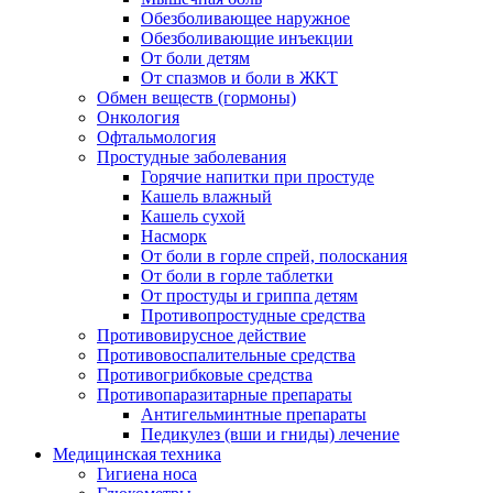
Обезболивающее наружное
Обезболивающие инъекции
От боли детям
От спазмов и боли в ЖКТ
Обмен веществ (гормоны)
Онкология
Офтальмология
Простудные заболевания
Горячие напитки при простуде
Кашель влажный
Кашель сухой
Насморк
От боли в горле спрей, полоскания
От боли в горле таблетки
От простуды и гриппа детям
Противопростудные средства
Противовирусное действие
Противовоспалительные средства
Противогрибковые средства
Противопаразитарные препараты
Антигельминтные препараты
Педикулез (вши и гниды) лечение
Медицинская техника
Гигиена носа