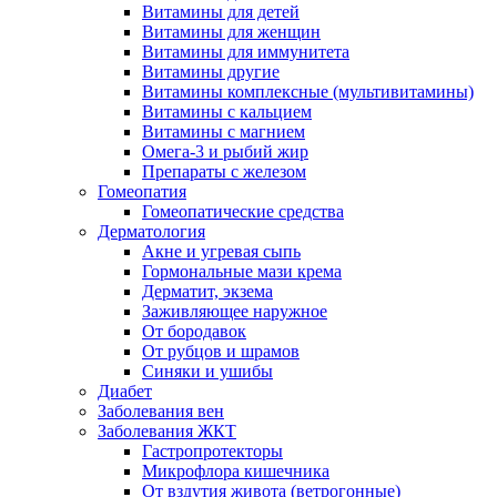
Витамины для детей
Витамины для женщин
Витамины для иммунитета
Витамины другие
Витамины комплексные (мультивитамины)
Витамины с кальцием
Витамины с магнием
Омега-3 и рыбий жир
Препараты с железом
Гомеопатия
Гомеопатические средства
Дерматология
Акне и угревая сыпь
Гормональные мази крема
Дерматит, экзема
Заживляющее наружное
От бородавок
От рубцов и шрамов
Синяки и ушибы
Диабет
Заболевания вен
Заболевания ЖКТ
Гастропротекторы
Микрофлора кишечника
От вздутия живота (ветрогонные)