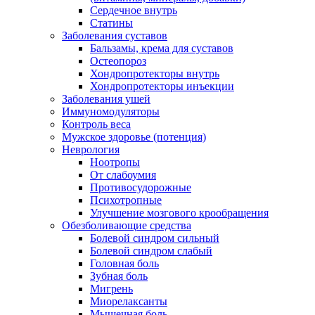
Сердечное внутрь
Статины
Заболевания суставов
Бальзамы, крема для суставов
Остеопороз
Хондропротекторы внутрь
Хондропротекторы инъекции
Заболевания ушей
Иммуномодуляторы
Контроль веса
Мужское здоровье (потенция)
Неврология
Ноотропы
От слабоумия
Противосудорожные
Психотропные
Улучшение мозгового крообращения
Обезболивающие средства
Болевой синдром сильный
Болевой синдром слабый
Головная боль
Зубная боль
Мигрень
Миорелаксанты
Мышечная боль