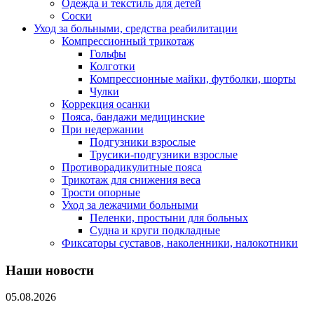
Одежда и текстиль для детей
Соски
Уход за больными, средства реабилитации
Компрессионный трикотаж
Гольфы
Колготки
Компрессионные майки, футболки, шорты
Чулки
Коррекция осанки
Пояса, бандажи медицинские
При недержании
Подгузники взрослые
Трусики-подгузники взрослые
Противорадикулитные пояса
Трикотаж для снижения веса
Трости опорные
Уход за лежачими больными
Пеленки, простыни для больных
Судна и круги подкладные
Фиксаторы суставов, наколенники, налокотники
Наши новости
05.08.2026